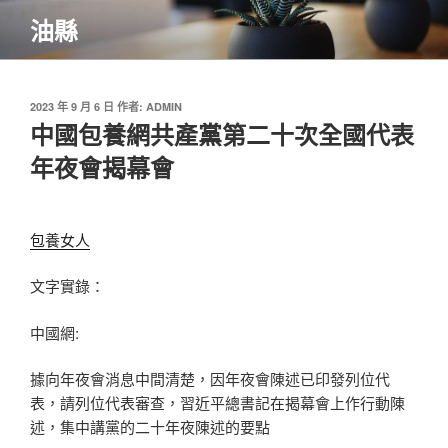
跳
油縣
至
主
要
內
發
2023 年 9 月 6 日
作者:
ADMIN
佈
中國包養網共產黨第二十次全國代表
容
於
年夜會揭幕會
包養女人
文字實錄：
中國網:
據向年夜會消息中間清楚，因年夜會陳述已印發列位代
表，請列位代表審查，習近平總書記在揭幕會上作行動陳
述，集中講黨的二十年夜陳述的要點