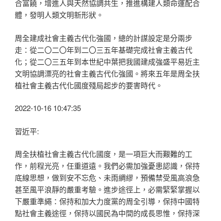
合富饒，增進人與天然協調共生，推進構建人類命運配合
體，發明人類文明新形狀。
周全建成社會主義古代化強國，總的計謀設定是分兩步
走：從二〇二〇年到二〇三五年基礎完成社會主義古代
化；從二〇三五年到本世紀中葉把我國建成強盛平易近主
文明協調漂亮的社會主義古代化強國。將來五年是周全扶
植社會主義古代化國度殘局起步的要害時代。
2022-10-16 10:47:35
習近平:
周全扶植社會主義古代化國度，是一項巨大而艱難的工
作，前程光亮，任重道遠。我們必需加強憂患認識，保持
底線思想，做到安不忘危、未雨綢繆，預備禁受風高浪急
甚至風平浪靜的嚴重考驗。進步途徑上，必需緊緊掌握以
下嚴重準繩：保持和加大力度黨的周全引導，保持中國特
點社會主義途徑，保持以國民為中間的成長思惟，保持深