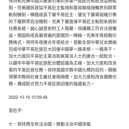
保持和完美中國共產黨引導的多黨一起配合和政治協商軌
制，完美國民政協平易近主監視和委員聯絡接觸界別群眾
軌制機制。積極成長下層平易近主，健全下層黨組織引導
的下層群眾自治機制，完美下層直接平易近主軌制系統和
任務系統。誠心誠意依附工人階層，保護職工符合法規權
益。穩固和成長最普遍的愛國同一陣線，完美年夜統戰任
務格式，保持年夜連合年夜結合，發動全部中華兒女繚繞
完成中華平易近族巨大回復中國夢一路來想、一路來干。
加大力度同平易近主黨派和無黨派人士的連合一起配合。
以鑄牢中華平易近族配合體認識為主線，加大力度和改良
黨的平易近族任務。保持我國宗教中國化標的目的，積極
領導宗教與社會主義社會相順應。加大力度和改良僑務任
務，構成配合努力平易近族回復的強盛氣力。
2022-10-16 10:59:49
習近平:
七、保持周全依法治國，推動法治中國扶植