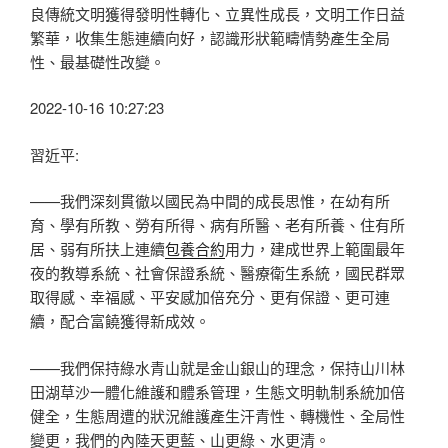
良傳統文明獲得發明性轉化、立異性成長，文明工作日益
繁華，收集生態連續向好，認識形狀範疇情勢產生全局
性、最基礎性改變。
2022-10-16 10:27:23
習近平:
——我們深刻貫徹以國民為中間的成長思惟，在幼有所
育、學有所教、勞有所得、病有所醫、老有所養、住有所
居、弱有所扶上連續
包養合約
用力，建成世界上範圍最年
夜的教導系統、社會保證系統、醫療衛生系統，國民群眾
取得感、幸福感、平安感加倍充分、更有保證、更可連
續，配合富饒獲得新成效。
——我們保持綠水青山就是金山銀山的理念，保持山川林
田湖草沙一體化維護和體系管理，生態文明軌制系統加倍
健全，生態周遭的狀況維護產生汗青性、轉機性、全局性
變更，我們的內陸天更藍、山更綠、水更清。