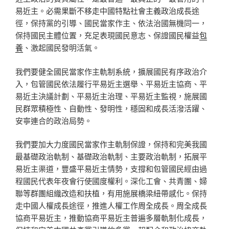
易近主。必需果斷不移走中國特點社會主義政治成長途
徑，保持黨的引導、國民當家作主、依法治國無機同一，
保持國民主體位置，充足表現國民意志、保證國民權益
包
養
、激起國民發明活氣。
我們要健全國民當家作主軌制系統，擴展國民有序政治介
入，包管國民依法履行平易近主選舉、平易近主協商、平
易近主決議計劃、平易近主治理、平易近主監視，施展國
民群眾積極性、自動性、發明性，穩固和成長活潑活躍、
安寧連合的政治局勢。
我們要加大力度國民當家作主軌制保證，保持和完美我國
最基礎政治軌制、基礎政治軌制、主要政治軌制，拓展平
易近主渠道，豐盛平易近主情勢，支撐和包管國民經由過
程國民代表年夜會行使國度權利。深化工會、共青團、婦
聯等群團組織改造和扶植，有用施展橋梁紐帶感化。保持
走中國人權成長途徑，推進人權工作周全成長。周全成長
協商平易近主，推動協商平易近主普遍多層軌制化成長，