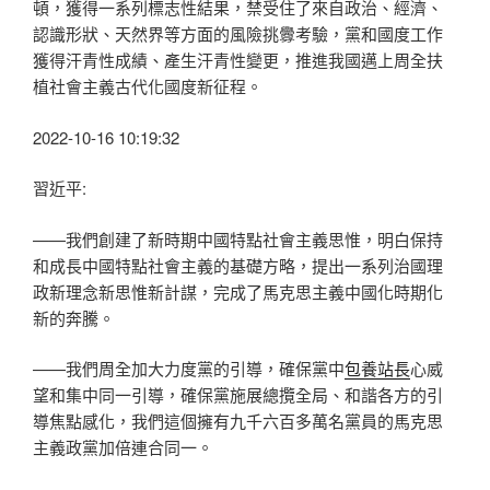
頓，獲得一系列標志性結果，禁受住了來自政治、經濟、
認識形狀、天然界等方面的風險挑釁考驗，黨和國度工作
獲得汗青性成績、產生汗青性變更，推進我國邁上周全扶
植社會主義古代化國度新征程。
2022-10-16 10:19:32
習近平:
——我們創建了新時期中國特點社會主義思惟，明白保持
和成長中國特點社會主義的基礎方略，提出一系列治國理
政新理念新思惟新計謀，完成了馬克思主義中國化時期化
新的奔騰。
——我們周全加大力度黨的引導，確保黨中
包養站長
心威
望和集中同一引導，確保黨施展總攬全局、和諧各方的引
導焦點感化，我們這個擁有九千六百多萬名黨員的馬克思
主義政黨加倍連合同一。