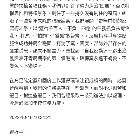
黨的扶植各項任務。我們以釘釘子精力糾治“四風”，否決特
權思惟和特權景象，剎住了一些持久沒有剎住的歪風，糾
治了一些多年未除的頑瘴痼疾。我們展開了史無前例的反
腐朽斗爭，以“獲咎千百人、不負十四億”的任務擔負祛疴治
亂，“打虎”、“拍蠅”、“獵狐”多管齊下，反腐朽斗爭奪得壓
服性成功并周全穩固，打消了黨、國度、部隊外部存在的
嚴重隱患。顛末不懈盡力，黨找到了自我反動這一跳出治
亂興衰汗青周期率的第二個謎底，確保黨永遠不蛻變、不
變色、不變味。
在充足確定黨和國度工作獲得環球注視成績的同時，必需
甦醒看到，我們的任務還存在一些缺乏，面對不少艱苦和
題目。對這些題目，我們曾經采取一系列辦法加以處理，
今后必需加年夜任務力度。
2022-10-16 10:34:21
習近平: