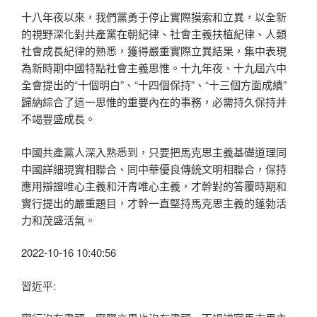
十八年夜以來，我們黨勇于停止實際摸索和立異，以全新
的視野深化對共產黨在朝紀律、社會主義扶植紀律、人類
社會成長紀律的熟悉，獲得嚴重實際立異結果，集中表現
為新時期中國特點社會主義思惟。十九年夜、十九屆六中
全會提出的“十個明白”、“十四個保持”、“十三個方面成績”
歸納綜合了這一思惟的重要內在的事務，必需持久保持并
不竭豐盛成長。
中國共產黨人深入熟悉到，只要把馬克思主義基礎道理同
中國詳細現實相聯合、同中華優良傳統文明相聯合，保持
應用辯證唯心主義和汗青唯心主義，才幹對的答覆時期和
實行提出的嚴重題目，才幹一直堅持馬克思主義的蓬勃活
力和茂盛活氣。
2022-10-16 10:40:56
習近平: