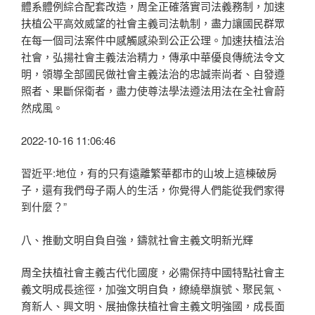
體系體例綜合配套改造，周全正確落實司法義務制，加速
扶植公平高效威望的社會主義司法軌制，盡力讓國民群眾
在每一個司法案件中感觸感染到公正公理。加速扶植法治
社會，弘揚社會主義法治精力，傳承中華優良傳統法令文
明，領導全部國民做社會主義法治的忠誠崇尚者、自發遵
照者、果斷保衛者，盡力使尊法學法遵法用法在全社會蔚
然成風。
2022-10-16 11:06:46
習近平:地位，有的只有遠離繁華都市的山坡上這棟破房
子，還有我們母子兩人的生活，你覺得人們能從我們家得
到什麼？”
八、推動文明自負自強，鑄就社會主義文明新光輝
周全扶植社會主義古代化國度，必需保持中國特點社會主
義文明成長途徑，加強文明自負，繚繞舉旗號、聚民氣、
育新人、興文明、展抽像扶植社會主義文明強國，成長面