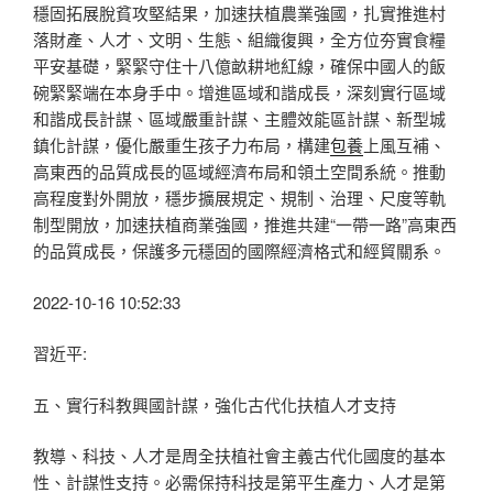
穩固拓展脫貧攻堅結果，加速扶植農業強國，扎實推進村
落財產、人才、文明、生態、組織復興，全方位夯實食糧
平安基礎，緊緊守住十八億畝耕地紅線，確保中國人的飯
碗緊緊端在本身手中。增進區域和諧成長，深刻實行區域
和諧成長計謀、區域嚴重計謀、主體效能區計謀、新型城
鎮化計謀，優化嚴重生孩子力布局，構建
包養
上風互補、
高東西的品質成長的區域經濟布局和領土空間系統。推動
高程度對外開放，穩步擴展規定、規制、治理、尺度等軌
制型開放，加速扶植商業強國，推進共建“一帶一路”高東西
的品質成長，保護多元穩固的國際經濟格式和經貿關系。
2022-10-16 10:52:33
習近平:
五、實行科教興國計謀，強化古代化扶植人才支持
教導、科技、人才是周全扶植社會主義古代化國度的基本
性、計謀性支持。必需保持科技是第平生產力、人才是第