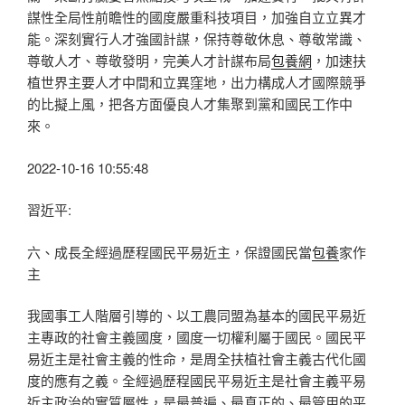
謀性全局性前瞻性的國度嚴重科技項目，加強自立立異才
能。深刻實行人才強國計謀，保持尊敬休息、尊敬常識、
尊敬人才、尊敬發明，完美人才計謀布局
包養網
，加速扶
植世界主要人才中間和立異窪地，出力構成人才國際競爭
的比擬上風，把各方面優良人才集聚到黨和國民工作中
來。
2022-10-16 10:55:48
習近平:
六、成長全經過歷程國民平易近主，保證國民當
包養
家作
主
我國事工人階層引導的、以工農同盟為基本的國民平易近
主專政的社會主義國度，國度一切權利屬于國民。國民平
易近主是社會主義的性命，是周全扶植社會主義古代化國
度的應有之義。全經過歷程國民平易近主是社會主義平易
近主政治的實質屬性，是最普遍、最真正的、最管用的平