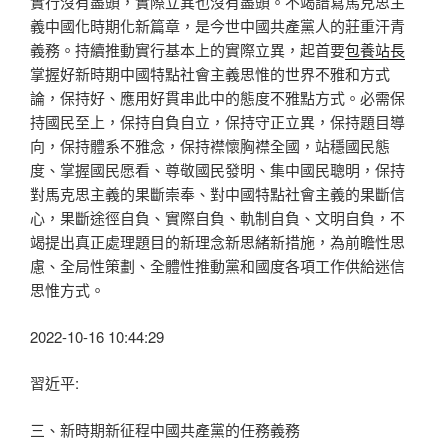
實行沒有盡頭，實際立異也沒有盡頭。不竭譜寫馬克思主
義中國化時期化新篇章，是今世中國共產黨人的莊重汗青
義務。持續推動實行基本上的實際立異，起首要
包養站長
掌握好新時期中國特點社會主義思惟的世界不雅和方式
論，保持好、應用好貫串此中的態度不雅點方式。必需保
持國民至上，保持自負自立，保持守正立異，保持題目導
向，保持體系不雅念，保持襟懷胸襟全國，站穩國民態
度、掌握國民愿看、尊敬國民發明、集中國民聰明，保持
對馬克思主義的果斷崇奉、對中國特點社會主義的果斷信
心，果斷途徑自負、實際自負、軌制自負、文明自負，不
竭提出真正處理題目的新理念新思緒新措施，為前瞻性思
慮、全局性策劃、全體性推動黨和國度各項工作供給迷信
思惟方式。
2022-10-16 10:44:29
習近平:
三、新時期新征程中國共產黨的任務義務