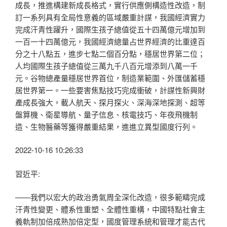
成長，推進構建新成長格式，實行供應側構造性改造，制
訂一系列具有全局性意義的區域嚴重計謀，我國經濟實力
完成汗青性躍升，國際生孩子總值從五十四萬億元增加到
一百一十四萬億元，我國經濟總量占世界經濟的比重達百
分之十八點五，進步七點二個百分點，穩居世界第二位；
人均國際生孩子總值從三萬九千八百元增添到八萬一千
元。谷物總產量穩居世界首位，制造業範圍、外匯儲蓄穩
居世界第一。一些要害焦點技巧完成衝破，計謀性新興財
產成長強大，載人航天、探月探火、深海深地探測、超等
盤算機、衛星導航、量子信息、核電技巧、年夜飛機制
造、生物醫藥等獲得嚴重結果，進進立異型國度行列。
2022-10-16 10:26:33
習近平:
——我們以宏大的政治勇氣周全深化改造，很多範疇完成
汗青性變更、體系性重塑、全體性重構，中國特點社會主
義軌制加倍成熟加倍定型，國度管理系統和管理才能古代