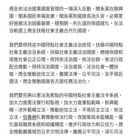
周全依法治國事國度管理的一場深入反動，關系黨在朝興
國，關系國民幸福安康，關系黨和國度長治久安。必需更
好施展法治固最基礎、穩預期、利久遠的保證感化，在法
治軌道上周全扶植社會主義古代化國度。
我們要保持走中國特點社會主義法治途徑，扶植中國特點
社會主義法治系統、扶植社會主義法治國度，繚繞保證和
增進社會公正公理，保持依法治國、依法在朝、依法行政
配合推動，保持法治國度、法治當局、法治社會一體扶
植，周全推動迷信立法、嚴厲法律、公平司法、全平易近
遵法，周全推動國度各方面任務法治化。
我們要完美以憲法為焦點的中國特點社會主義法令系統，
加大力度憲法實行和監視，加大力度重點範疇、新興範
疇、涉外範疇立法，推動迷信立法、平易近主立法、依法
立法。
包養網
扎實推動依法行政，改變當局本能機能，優
化當局職責系統和組織構造，進步行政效力和公信力，周
全推動嚴厲規范公平文明法律。嚴厲公平司法，深化司法