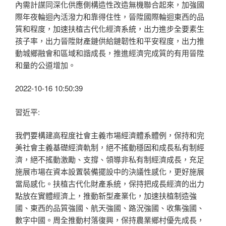
內需計謀同深化供應側構造性改造無機聯合起來，加強國
際年夜輪迴內活潑力和靠得住性，晉陞國際輪迴東西的品
質和程度，加速扶植古代化經濟系統，出力進步全要素生
孩子率，出力晉陞財產鏈供給鏈韌性和平安程度，出力推
動城鄉融會和區域和諧成長，推進經濟完成質的有用晉陞
和量的公道增加。
2022-10-16 10:50:39
習近平:
我們要構建高程度社會主義市場經濟體系體例，保持和完
美社會主義基礎經濟軌制，絕不搖動穩固和成長私有制經
濟，絕不搖動激勵、支撐、領導非私有制經濟成長，充足
施展市場在資本設置裝備擺設中的決議性感化，更好施展
當局感化。扶植古代化財產系統，保持把成長經濟的出力
點放在實體經濟上，推動新型產業化，加速扶植制造強
國、東西的品質強國、航天強國、路況強國、收集強國、
數字中國。周全推動村落復興，保持農業鄉村優先成長，