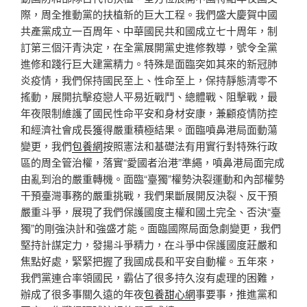
際，周全推動黨的扶植新的巨大工程。我們盛大慶賀中國
共產黨成立一百周年、中華國民共和國成立七十周年，制
訂第三個汗青決定，在全黨展開黨史進修教導，號令全黨
進修和踐行巨大建黨精力。特殊是面臨突如其來的新冠肺
炎疫情，我們保持國民至上、性命至上，保持靜態清零不
搖動，展開抗擊疫戀人平易近戰鬥、總體戰、阻擊戰，最
年夜限制維護了國民性命平安和身材安康，兼顧疫情防控
和經濟社會成長獲得嚴重積極結果。面臨噴鼻港局面動蕩
變更，我們
包養網
按照憲法和基礎法有用實行對特殊行政
區的周全管治權，落實“愛國者治港”準繩，噴鼻港局面完成
由亂到治的嚴重轉機。面臨“臺獨”權勢決裂運動和內部權勢
干預臺灣事務的嚴重挑戰，我們果斷展開反決裂、反干預
嚴重斗爭，展現了我們保護國度主權和國土完全、否決“臺
獨”的剛強決計和強盛才能。面臨國際局面急劇變更，我們
堅持計謀定力，發揚斗爭精力，在斗爭中保護國度莊嚴和
焦點好處，緊緊把握了我國成長和平安自動權。五年來，
我們黨連合率領國民，霸佔了很多持久沒有處理的困難，
辦成了很多事關久遠的年夜
包養甜心網
事要事，推進黨和