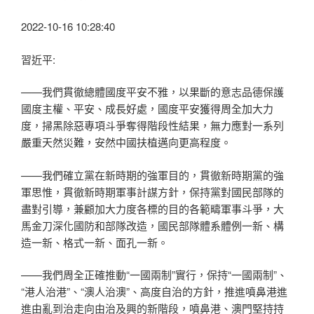
2022-10-16 10:28:40
習近平:
——我們貫徹總體國度平安不雅，以果斷的意志品德保護
國度主權、平安、成長好處，國度平安獲得周全加大力
度，掃黑除惡專項斗爭奪得階段性結果，無力應對一系列
嚴重天然災難，安然中國扶植邁向更高程度。
——我們確立黨在新時期的強軍目的，貫徹新時期黨的強
軍思惟，貫徹新時期軍事計謀方針，保持黨對國民部隊的
盡對引導，兼顧加大力度各標的目的各範疇軍事斗爭，大
馬金刀深化國防和部隊改造，國民部隊體系體例一新、構
造一新、格式一新、面孔一新。
——我們周全正確推動“一國兩制”實行，保持“一國兩制”、
“港人治港”、“澳人治澳”、高度自治的方針，推進噴鼻港進
進由亂到治走向由治及興的新階段，噴鼻港、澳門堅持持