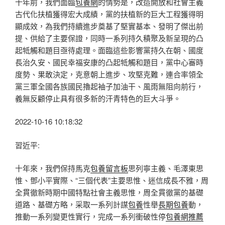
十年前，我們面臨
包養網
的情勢是，改造開放和社會主義
古代化扶植獲得宏大成績，黨的扶植新的巨大工程獲得明
顯成效，為我們持續進步奠基了堅實基本、發明了傑出前
提、供給了主要保證，同時一系列持久積聚及新呈現的凸
起牴觸和題目亟待處理。面臨這些影響黨持久在朝、國度
長治久安、國民幸福安康的凸起牴觸和題目，黨中心審時
度勢、果敢決定，克意朝上進步、攻堅克難，連合率領全
黨三軍全國各族國民擼起袖子加油干、風雨無阻向前行，
義無反顧停止具有很多新的汗青特色的巨大斗爭。
2022-10-16 10:18:32
習近平:
十年來，我們保持馬克
包養留言板
思列寧主義、毛澤東思
惟、鄧小平實際、“三個代表”主要思惟、迷信成長不雅，周
全貫徹新時期中國特點社會主義思惟，周全貫徹黨的基礎
道路、基礎方略，采取一系列計謀
包養
性舉
長期包養
動，
推動一系列變更性實行，完成一系列衝破性停
包養網推薦