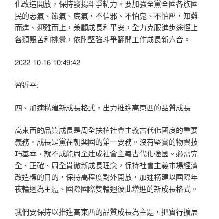
化改造開放，保持發揚斗爭精力。要加強全黨全國各族國
民的志氣、節氣、底氣，不信邪、不怕鬼、不怕壓，知難
而進、迎難而上，兼顧成長和平安，全力克服進步途徑上
各類艱苦和挑釁，依附堅強斗爭翻開工作成長新六合。
2022-10-16 10:49:42
習近平:
四、加速構建新成長格式，出力推進高東西的品質成長
高東西的品質成長是周全扶植社會主義古代化國度的重要
義務。成長是黨在朝興國的第一要務。沒有堅實的物資技
巧基本，就不成能周全建成社會主義古代化強國。必需完
全、正確、周全貫徹新成長理念，保持社會主義市場經濟
改造標的目的，保持高程度對外開放，加速構建以國際年
夜輪迴為主體、國際國際雙輪迴彼此增進的新成長格式。
我們要保持以推進高東西的品質成長為主題，把實行擴展