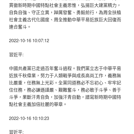
貫徹新時期中國特點社會主義思惟，弘揚巨大建黨精力，
自負自強、守正立異，踔厲發奮、勇毅前行，為周全扶植
社會主義古代化國度、周全推動中華平易近族巨大回復而
連合奮斗。
2022-10-16 10:07:12
習近平:
中國共產黨已走過百年奮斗過程。我們黨立志于中華平易
近族千秋偉業，努力于人類戰爭與成長高尚工作，義務無
比嚴重，任務無上光彩。全黨同道務必不忘初心、牢牢記
住任務，務必謙遜謹嚴、艱難奮斗，務必敢于斗爭、善于
斗爭，果斷汗青自負，加強汗青自動，譜寫新時期中國特
點社會主義加倍壯麗的華章。
2022-10-16 10:10:23
習近平: