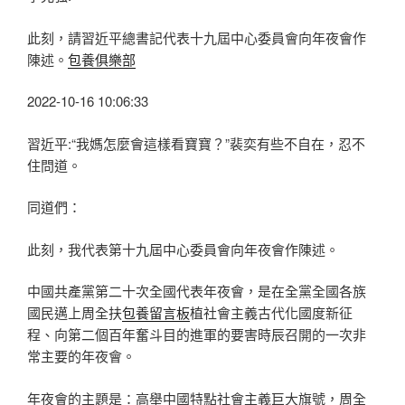
此刻，請習近平總書記代表十九屆中心委員會向年夜會作
陳述。
包養俱樂部
2022-10-16 10:06:33
習近平:“我媽怎麼會這樣看寶寶？”裴奕有些不自在，忍不
住問道。
同道們：
此刻，我代表第十九屆中心委員會向年夜會作陳述。
中國共產黨第二十次全國代表年夜會，是在全黨全國各族
國民邁上周全扶
包養留言板
植社會主義古代化國度新征
程、向第二個百年奮斗目的進軍的要害時辰召開的一次非
常主要的年夜會。
年夜會的主題是：高舉中國特點社會主義巨大旗號，周全