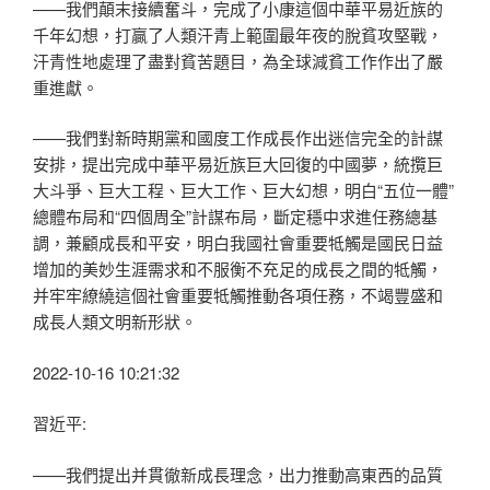
——我們顛末接續奮斗，完成了小康這個中華平易近族的
千年幻想，打贏了人類汗青上範圍最年夜的脫貧攻堅戰，
汗青性地處理了盡對貧苦題目，為全球減貧工作作出了嚴
重進獻。
——我們對新時期黨和國度工作成長作出迷信完全的計謀
安排，提出完成中華平易近族巨大回復的中國夢，統攬巨
大斗爭、巨大工程、巨大工作、巨大幻想，明白“五位一體”
總體布局和“四個周全”計謀布局，斷定穩中求進任務總基
調，兼顧成長和平安，明白我國社會重要牴觸是國民日益
增加的美妙生涯需求和不服衡不充足的成長之間的牴觸，
并牢牢繚繞這個社會重要牴觸推動各項任務，不竭豐盛和
成長人類文明新形狀。
2022-10-16 10:21:32
習近平:
——我們提出并貫徹新成長理念，出力推動高東西的品質