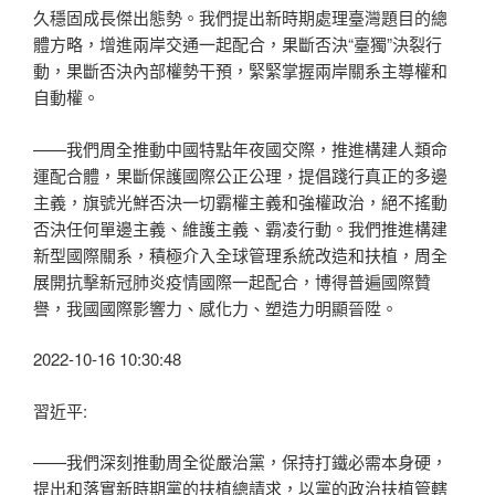
久穩固成長傑出態勢。我們提出新時期處理臺灣題目的總
體方略，增進兩岸交通一起配合，果斷否決“臺獨”決裂行
動，果斷否決內部權勢干預，緊緊掌握兩岸關系主導權和
自動權。
——我們周全推動中國特點年夜國交際，推進構建人類命
運配合體，果斷保護國際公正公理，提倡踐行真正的多邊
主義，旗號光鮮否決一切霸權主義和強權政治，絕不搖動
否決任何單邊主義、維護主義、霸凌行動。我們推進構建
新型國際關系，積極介入全球管理系統改造和扶植，周全
展開抗擊新冠肺炎疫情國際一起配合，博得普遍國際贊
譽，我國國際影響力、感化力、塑造力明顯晉陞。
2022-10-16 10:30:48
習近平:
——我們深刻推動周全從嚴治黨，保持打鐵必需本身硬，
提出和落實新時期黨的扶植總請求，以黨的政治扶植管轄