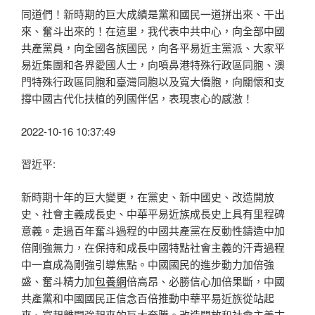
同道們！新時期的巨大成績是黨和國民一道拼出來、干出
來、奮斗出來的！在這里，我代表中共中心，向全部中國
共產黨員，向全國各族國民，向各平易近主黨派、大家平
易近集團和各界愛國人士，向噴鼻港特殊行政區同胞、澳
門特殊行政區同胞和臺灣同胞以及寬大僑胞，向關懷和支
撐中國古代化扶植的列國伴侶，表現衷心的感激！
2022-10-16 10:37:49
習近平:
新時期十年的巨大變更，在黨史、新中國史、改造開放
史、社會主義成長史、中華平易近族成長史上具有里程碑
意義。走過百年奮斗過程的中國共產黨在反動性鑄造中加
倍剛強無力，在保持和成長中國特點社會主義的汗青過程
中一直成為剛強引導焦點。中國國民的進步動力加倍強
盛、奮斗精力加
包養網
倍高昂、必勝信心加倍果斷，中國
共產黨和中國國民正信念百倍推動中華平易近族從站起
來、富起離開強起來的巨大奔騰。改造開放和社會主義古