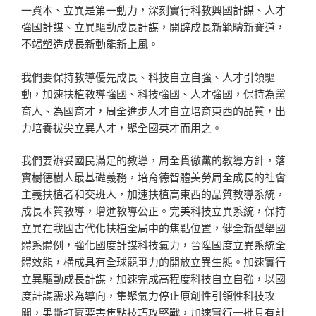
一資本、立異是第一動力，深刻實行科教興國計謀、人才
強國計謀、立異驅動成長計謀，開辟成長新範疇新賽道，
不竭塑造成長新動能新上風。
我們要保持教導優先成長、科技自立自強、人才引領驅
動，加速扶植教導強國、科技強國、人才強國，保持為黨
育人、為國育才，周全進步人才自立培育東西的品質，出
力培養拔尖立異人才，聚全國英才而用之。
我們要辦妥國民滿足的教導，周全貫徹黨的教導方針，落
實樹德樹人最基礎義務，培育德智體美勞周全成長的社會
主義扶植者和交班人，加速扶植高東西的品質教導系統，
成長本質教導，增進教導公正。完美科技立異系統，保持
立異在我國古代化扶植全局中的焦點位置，健全新型舉國
體系體例，強化國度計謀科技氣力，晉陞國度立異系統全
體效能，構成具有全球競爭力的開放立異生態。加速實行
立異驅動成長計謀，加速完成高程度科技自立自強，以國
度計謀需求為導向，集聚氣力停止原創性引領性科技攻
關，果斷打贏要害焦點技巧攻堅戰，加速實行一批具有計