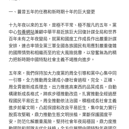
一、曩昔五年的任務和新時期十年的巨大變更
十九年夜以來的五年，是極不平常、極不服凡的五年。黨
中心
包養網站
兼顧中華平易近族巨大回復計謀全局和世界
百年未有之年夜變局，就黨和國度工作成長作出嚴重計謀
安排，連合率領全黨三軍全國各族國民有用應對嚴重復雜
的國際情勢和相繼而至的宏大風險挑釁，以發奮無為的精
力把新時期中國特點社會主義不竭推向進步。
五年來，我們保持加大力度黨的周全引導和黨中心集中同
一引導，全力推動周全建成小康社會過程，完全、正確、
周全貫徹新成長理念，出力推進高東西的品質成長，自動
構建新成長格式，蹄疾步穩推動改造，扎實推動全經過歷
程國民平易近主，周全推動依法治國，積極成長社會主義
進步前輩文明，凸起保證和改良平易近生，集中氣力實行
脫貧攻堅戰，鼎力推動生態文明扶植，果斷保護國度平
安，防范化解嚴重風險，堅持社會年夜局穩固，鼎力度推
動國防和部隊古代化扶植，全方位展開中國特點年夜國交