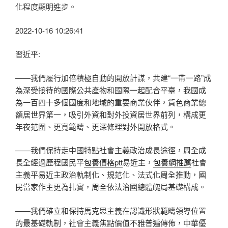
化程度顯明進步。
2022-10-16 10:26:41
習近平:
——我們履行加倍積極自動的開放計謀，共建“一帶一路”成
為深受接待的國際公共產物和國際一起配合平臺，我國成
為一百四十多個國度和地域的重要商業伙伴，貨色商業總
額居世界第一，吸引外資和對外投資居世界前列，構成更
年夜范圍、更寬範疇、更深條理對外開放格式。
——我們保持走中國特點社會主義政治成長途徑，周全成
長全經過歷程國民平
包養價格ptt
易近主，
包養網推薦
社會
主義平易近主政治軌制化、規范化、法式化周全推動，國
民當家作主更為扎實，周全依法治國總體魄局基礎構成。
——我們確立和保持馬克思主義在認識形狀範疇領導位置
的最基礎軌制，社會主義焦點價值不雅普遍傳佈，中華優