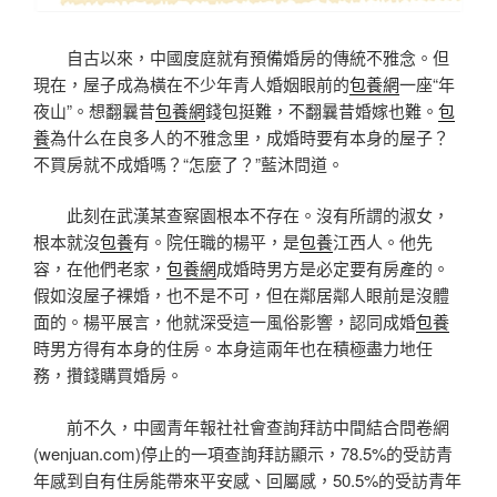
自古以來，中國度庭就有預備婚房的傳統不雅念。但
現在，屋子成為橫在不少年青人婚姻眼前的
包養網
一座“年
夜山”。想翻曩昔
包養網
錢包挺難，不翻曩昔婚嫁也難。
包
養
為什么在良多人的不雅念里，成婚時要有本身的屋子？
不買房就不成婚嗎？“怎麼了？”藍沐問道。
此刻在武漢某查察園根本不存在。沒有所謂的淑女，
根本就沒
包養
有。院任職的楊平，是
包養
江西人。他先
容，在他們老家，
包養網
成婚時男方是必定要有房產的。
假如沒屋子裸婚，也不是不可，但在鄰居鄰人眼前是沒體
面的。楊平展言，他就深受這一風俗影響，認同成婚
包養
時男方得有本身的住房。本身這兩年也在積極盡力地任
務，攢錢購買婚房。
前不久，中國青年報社社會查詢拜訪中間結合問卷網
(wenjuan.com)停止的一項查詢拜訪顯示，78.5%的受訪青
年感到自有住房能帶來平安感、回屬感，50.5%的受訪青年