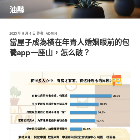
跳
油縣
至
主
要
內
發
2023 年 9 月 4 日
作者:
ADMIN
佈
當屋子成為橫在年青人婚姻眼前的包
容
於
養app一座山，怎么破？