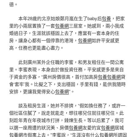
德。
本年28歲的北京姑娘鄭月嵐在生了baby后
包養
，把家
里的小兩居置換了一套
包養網
三居室。她感到，兩小我成
婚過日子，生涯就該穩固上去了，應當有一套本身的住
房，讓身心都有一個停靠的港灣，
包養網
如許平安感更
高，任務也更能盡心盡力。
此刻廣州某外企任職的李蜜，和男友租住在一間公寓
里。李蜜表現，本身由於做投資任務，平安感更多是來自
于資金的多寡，“廣州房價很高，首付加高房
包養
包養網
貸
會‘套牢’我。比擬之下，支出穩固，手里有錢，能供我隨時
安排，更讓我覺得安心
包養網
”。
談及租房生涯，她并不排擠，“假如換任務了，或許一
個社區住膩了，說走就能走，想往哪兒住就往哪兒住。此
刻趁年青在年夜城市打拼，錘煉生長。等以后累了，我可
以選一座周遭的狀況美、房價
包養網
友愛的宜
包養網
居城
包養網
市假寓上去。”李蜜說，“生涯沒有什么
包養網
所謂固