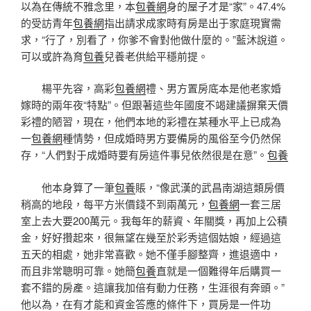
以為在傳統不雅念里，本
包養網
身的屋子才是“家”。47.4%
的受訪青年
包養網
指出請求成家時有房是出于家庭現實需
求，“行了，別看了，你爹不會對他做什麼的。”藍沐說道。
可以或許為育
包養
兒養老供給平穩前提。
楊平先容，高彩
包養網
禮、男方置房底本是他老家婚
嫁時的兩年夜“特點”。但跟著這些年國度不竭建議摒棄天價
彩禮的陋習，現在，他們本地的彩禮在某種水平上已成為
一
包養網
種情勢，但成婚時男方要備房的風俗至今仍然保
存，“人們對于成婚時要有房這件事兒依然很是在意”。
包養
他本身算了一筆
包養
賬，“像武漢的武昌南湖這類房價
稍高的地段，每平方米價錢不到兩萬元，
包養網
一套三居
室上去大要200萬元。我每年的薪資、年關獎，再加上公積
金，好好攢起來，很無望在幾至於彩秀這個姑娘，經過這
五天的相處，她非常喜歡。她不僅手腳整齊，進退適中，
而且非常聰明可靠。她簡
包養
直就是一個難得年后購買一
套不錯的房產。這讓我加倍有動力任務，生涯很有奔頭。”
他以為，在有才能和資金答應的條件下，買房是一件功