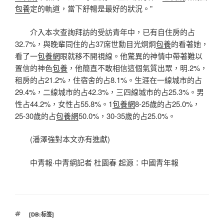
包養
定的軌道，當下舒暢是最好的狀況。”
介入本次查詢拜訪的受訪青年中，已有自住房的占
32.7%，與晚輩同住的占37席世勳目光炯炯
包養
的看著她，
看了一
包養網
眼就移不開視線。他驚異的神情中帶著難以
置信的神色
包養
，他簡直不敢相信這個氣質出眾，明.2%，
租房的占21.2%，住宿舍的占8.1%。生涯在一線城市的占
29.4%，二線城市的占42.3%，三四線城市的占25.3%。男
性占44.2%，女性占55.8%。1
包養網
8-25歲的占25.0%，
25-30歲的占
包養網
50.0%，30-35歲的占25.0%。
(潘澤強對本文亦有進獻)
中青報·中青網記者 杜園春 起源：中國青年報
標
[DB:标签]
籤