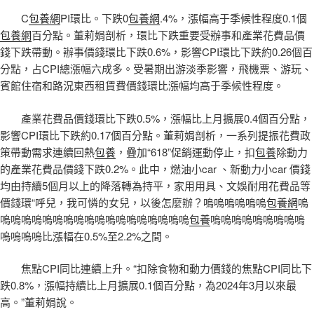
C
包養網
PI環比。下跌0
包養網
.4%，漲幅高于季候性程度0.1個
包養網
百分點。董莉娟剖析，環比下跌重要受辦事和產業花費品價
錢下跌帶動。辦事價錢環比下跌0.6%，影響CPI環比下跌約0.26個百
分點，占CPI總漲幅六成多。受暑期出游淡季影響，飛機票、游玩、
賓館住宿和路況東西租賃費價錢環比漲幅均高于季候性程度。
產業花費品價錢環比下跌0.5%，漲幅比上月擴展0.4個百分點，
影響CPI環比下跌約0.17個百分點。董莉娟剖析，一系列提振花費政
策帶動需求連續回熱
包養
，疊加“618”促銷運動停止，扣
包養
除動力
的產業花費品價錢下跌0.2%。此中，燃油小car 、新動力小car 價錢
均由持續5個月以上的降落轉為持平，家用用具、文娛耐用花費品等
價錢環“呼兒，我可憐的女兒，以後怎麼辦？嗚嗚嗚嗚嗚嗚
包養網
嗚
嗚嗚嗚嗚嗚嗚嗚嗚嗚嗚嗚嗚嗚嗚嗚嗚嗚嗚
包養
嗚嗚嗚嗚嗚嗚嗚嗚嗚
嗚嗚嗚嗚比漲幅在0.5%至2.2%之間。
焦點CPI同比連續上升。“扣除食物和動力價錢的焦點CPI同比下
跌0.8%，漲幅持續比上月擴展0.1個百分點，為2024年3月以來最
高。”董莉娟說。