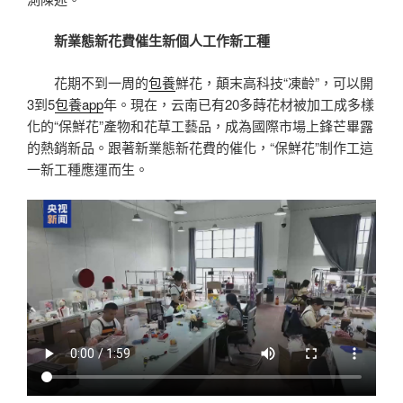
新業態新花費催生新個人工作新工種
花期不到一周的
包養
鮮花，顛末高科技“凍齡”，可以開
3到5
包養app
年。現在，云南已有20多蒔花材被加工成多樣
化的“保鮮花”產物和花草工藝品，成為國際市場上鋒芒畢露
的熱銷新品。跟著新業態新花費的催化，“保鮮花”制作工這
一新工種應運而生。