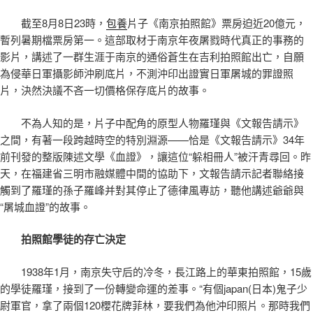
截至8月8日23時，
包養
片子《南京拍照館》票房迫近20億元，
暫列暑期檔票房第一。這部取材于南京年夜屠戮時代真正的事務的
影片，講述了一群生涯于南京的通俗蒼生在吉利拍照館出亡，自願
為侵華日軍攝影師沖刷底片，不測沖印出證實日軍屠城的罪證照
片，決然決議不吝一切價格保存底片的故事。
不為人知的是，片子中配角的原型人物羅瑾與《文報告請示》
之間，有著一段跨越時空的特別淵源——恰是《文報告請示》34年
前刊發的整版陳述文學《血證》，讓這位“躲相冊人”被汗青尋回。昨
天，在福建省三明市融媒體中間的協助下，文報告請示記者聯絡接
觸到了羅瑾的孫子羅峰并對其停止了德律風專訪，聽他講述爺爺與
“屠城血證”的故事。
拍照館學徒的存亡決定
1938年1月，南京失守后的冷冬，長江路上的華東拍照館，15歲
的學徒羅瑾，接到了一份轉變命運的差事。“有個japan(日本)鬼子少
尉軍官，拿了兩個120櫻花牌菲林，要我們為他沖印照片。那時我們