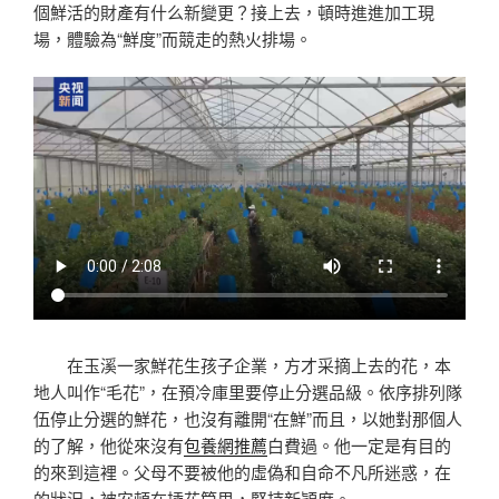
個鮮活的財產有什么新變更？接上去，頓時進進加工現
場，體驗為“鮮度”而競走的熱火排場。
在玉溪一家鮮花生孩子企業，方才采摘上去的花，本
地人叫作“毛花”，在預冷庫里要停止分選品級。依序排列隊
伍停止分選的鮮花，也沒有離開“在鮮”而且，以她對那個人
的了解，他從來沒有
包養網推薦
白費過。他一定是有目的
的來到這裡。父母不要被他的虛偽和自命不凡所迷惑，在
的狀況，被安頓在插花筒里，堅持新穎度。