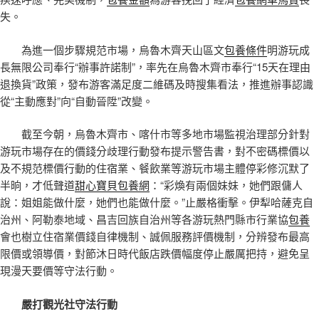
失。
為進一個步驟規范市場，烏魯木齊天山區文
包養條件
明游玩成
長無限公司奉行“辦事許諾制”，率先在烏魯木齊市奉行“15天在理由
退換貨”政策，發布游客滿足度二維碼及時搜集看法，推進辦事認識
從“主動應對”向“自動晉陞”改變。
截至今朝，烏魯木齊市、喀什市等多地市場監視治理部分針對
游玩市場存在的價錢分歧理行動發布提示警告書，對不密碼標價以
及不規范標價行動的住宿業、餐飲業等游玩市場主體停彩修沉默了
半晌，才低聲道
甜心寶貝包養網
：“彩煥有兩個妹妹，她們跟傭人
說：姐姐能做什麼，她們也能做什麼。”止嚴格衝擊。伊犁哈薩克自
治州、阿勒泰地域、昌吉回族自治州等各游玩熱門縣市行業協
包養
會也樹立住宿業價錢自律機制、誠佩服務評價機制，分辨發布最高
限價或領導價，對節沐日時代飯店跌價幅度停止嚴厲把持，避免呈
現漫天要價等守法行動。
嚴打觀光社守法行動