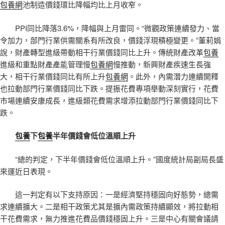
包養網
池制造價錢環比降幅均比上月收窄。
PPI同比降落3.6%，降幅與上月雷同。“微觀政策連續發力、當
令加力，部門行業供需關系有所改良，價錢浮現積極變更。”董莉娟
說，財產轉型進級帶動相干行業價錢同比上升。傳統財產改革
包養
進級和重點財產產能管理慢
包養網
慢推動，新興財產疾速生長強
大，相干行業價錢同比有所上升
包養網
。此外，內需潛力連續開釋
也拉動部門行業價錢同比下跌。提振花費專項舉動深刻實行，花費
市場連續安康成長，進級類花費需求增添拉動部門行業價錢同比下
跌。
包養
下
包養
半年價錢會低位溫順上升
“總的判定，下半年價錢會低位溫順上升。”國度統計局副局長盛
來運近日表現。
這一判定有以下支持原因：一是經濟堅持穩固向好態勢，總需
求連續擴大。二是相干政策尤其是擴內需政策持續顯效，將拉動相
干花費需求，無力推進花費品價錢穩固上升。三是中心有關會議請