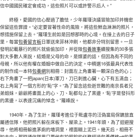
信中國國民確定會成功，這些照片可以或許警示后人。”
終極，愛國的信心壓過了膽怯，少年羅瑾決議冒險加印并機密
保留這些罪證。“必定要冒著性命的風險，將這些鮮血淋淋的照片，
想措施保留上去。”羅瑾生前如是回想那時的心境。在接上去的日子
里，每當
包養留言板
日軍送來菲林沖刷，他都非分特別留意。一旦
發明記載暴行的照片就偷偷加印，并從陸
包養故事
續搜集的30多張
對大多數人來說，結婚是父母的命，是媒婆的話，但因為有不同的
母親，所以他有權在婚姻中做自己的決定。中精選16張最具代表性
的制作成一本特
包養網
別相冊：封面左上角畫著一顆深白色的心；
右下角畫了一把japan(日本)軍刀，刀已刺進心臟，心下有五滴血；
右上角寫了一個方形的“恥”字。“為了留念這些逝世難的南京長者兄
弟姐妹，爺爺將畫面上的心、刀、恥都勾上了黑邊，‘恥’字是發抖形
的黑邊，以表達沉痛的悼念。”羅峰說。
1940年，為了生計，羅瑾考進位于毗盧寺的汪偽當局保鑣旅直
屬通信隊，他把照片躲在床板下、屋梁上。1941年頭，為了迴避搜
尋，他將相冊躲進茅廁的墻洞里，裡面糊上泥巴。幾天后，相冊不
知去向，那時通信隊里只要他有拍照館的任務經過
包養價格ptt
的事