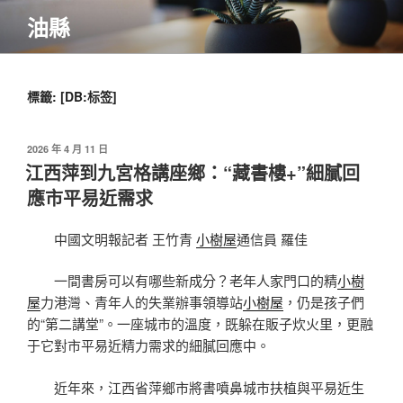
跳
油縣
至
主
要
內
標籤:
[DB:标签]
容
發
2026 年 4 月 11 日
佈
江西萍到九宮格講座鄉：“藏書樓+”細膩回
於
應市平易近需求
中國文明報記者 王竹青
小樹屋
通信員 羅佳
一間書房可以有哪些新成分？老年人家門口的精
小樹
屋
力港灣、青年人的失業辦事領導站
小樹屋
，仍是孩子們
的“第二講堂”。一座城市的溫度，既躲在販子炊火里，更融
于它對市平易近精力需求的細膩回應中。
近年來，江西省萍鄉市將書噴鼻城市扶植與平易近生