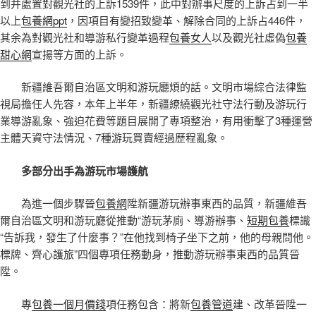
到并處置對觀光社的上訴1539件，此中對辦事尺度的上訴占到一半
以上
包養網ppt
，因項目有變招致變革、解除合同的上訴占446件，
其余為對觀光社和導游私行變革過程
包養女人
以及觀光社虛偽
包養
甜心網
宣揚等方面的上訴。
新疆維吾爾自治區文明和游玩廳煩的話。文明市場綜合法律監
視局擔任人先容，本年上半年，新疆繚繞觀光社守法行動及游玩行
業導游亂象、強迫花費等題目展開了專項整治，有用衝擊了3種運營
主體天資守法情況、7種游玩買賣經過歷程亂象。
多部分出手為游玩市場護航
為進一個步驟晉
包養網
陞新疆游玩辦事東西的品質，新疆維吾
爾自治區文明和游玩廳從推動“游玩茅廁、導游辦事、
短期包養
標識
“告訴我，發生了什麼事？”在他找到椅子坐下之前，他的母親問他。
標牌、齊心護旅”四個專項任務動身，推動游玩辦事東西的品質晉
陞。
專
包養一個月價錢
項任務包含：將新
包養管道
建、改革晉陞一