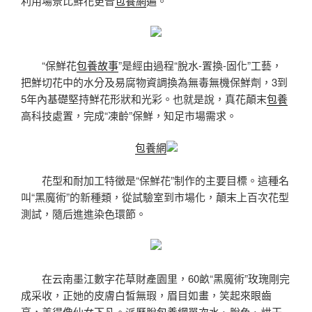
利用場景比鮮花更普
包養網
遍。
“保鮮花
包養故事
”是經由過程“脫水-置換-固化”工藝，
把鮮切花中的水分及易腐物資調換為無毒無機保鮮劑，3到
5年內基礎堅持鮮花形狀和光彩。也就是說，真花顛末
包養
高科技處置，完成“凍齡”保鮮，知足市場需求。
包養網
花型和耐加工特徵是“保鮮花”制作的主要目標。這種名
叫“黑魔術”的新種類，從試驗室到市場化，顛末上百次花型
測試，隨后進進染色環節。
在云南墨江數字花草財產園里，60畝“黑魔術”玫瑰剛完
成采收，正她的皮膚白皙無瑕，眉目如畫，笑起來眼齒
亮，美得像仙女下凡。派歷脫
包養網單次
水、脫色、烘干