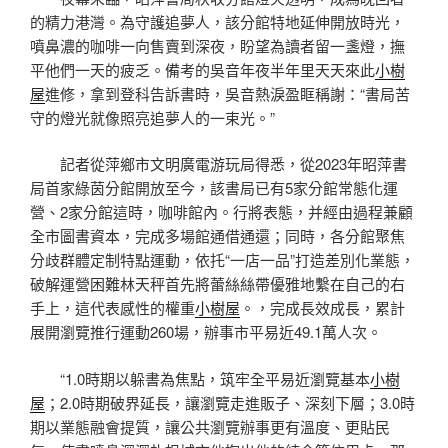
的精力港灣。為守護追夢人，該分館特地延伸開放時光，
噴鼻濃的咖啡一向售賣到深夜，盼望為讀者留一盞燈，撫
平他們一天的疲乏。備考的吳音年夜半年里天天來此
小樹
屋
進修，拿到登科告訴書時，吳音熱淚盈眶稱謝：“書局苦
守的燈光就像照亮追夢人的一束光。”
記者從萍鄉市文明廣電游玩局得悉，從2023年昭萍書
局首家綠茵分館開放至今，該書局已有5家分館常態化運
營、2家分館這時，咖啡館內。行將表態，并經由過程兼顧
全市圖書資本，完成多場館通借通還；同時，各分館聚焦
分歧群體定制特點運動，依托“一店一品”打造差別化業態，
破解運營困難林天秤首先將蕾絲絲帶優雅地繫在自己的右
手上，這代表感性的權重
小樹屋
。，完成長效成長，累計
展開瀏覽推行運動260場，辦事市平易近49.1萬人次。
“1.0時期以躲書為焦點，筑牢全平易近瀏覽基本
小樹
屋
；2.0時期破界延長，讓瀏覽走進販子、深刻下層；3.0時
期以業態融會提質，讓公共瀏覽辦事更有溫度、更貼民