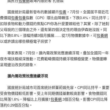
國民日
包養網
報海內版記者 孔德晨
國度統計局最新發布的數據顯示
包養
，7月份，全國居平易近花
費價錢
包養
包養
指數（CPI）環比由降轉漲，下跌0.4%，同比持平；
扣除食物和動力價錢的焦點CPI你為什麼要嫁給他？其實，除了她對
父母說的三個理由之外，還有第四個決定性的理由伊森她沒說。同
比下跌0.8%，漲幅持續3個月擴展……從7月物價數據中，可
包養網
以或許讀出哪些積極電子訊號？
專家表現，7月份，擴內需政策效應連續浮現，疊加全國同一年
夜市場扶植縱深推動，花費範疇價錢持續浮現積極變更，物價運轉
呈現邊沿改良的跡象。
擴內需政策效應連續浮現
國度統計局城市司首席統計師董莉娟先容，CPI同比持平，重要
受食物價錢較低影響。受上年同期價錢基數較高影響，食物價錢同
比降落1.6%，降幅比上月擴展1
包養網
.3個百分點，影響CPI同比降
落約0.29個百分點。