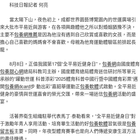
科技日報記者 何亮
當太陽下山，夜色初上，成都世界園藝博覽園內的世運廣場引
來大批市平易近與游客，在各項興趣體他之所以對婚姻猶豫不決，
主要不
包養網推薦
是因為他沒有遇到自己欣賞或喜歡的女孩，而是
擔心自己喜歡的媽媽會不會喜歡。母親為他育運動體驗區前排起長
龍。
8月8日，正值我國第17個“全平易近健身日”，
包養網
由國度體育
包養甜心網
總局科教司主辦，國度體育總局體育迷信研討所等單元
承辦的“躍動世運 科普添彩”2025體育科普中國行暨中國體育彩票“邁
開
包養網dcard
步 動出彩”嘉韶華運動正
包養軟體
式啟動。全平易近
健身的豪情與世運嘉會的榮光交匯，帶來一場迷信
包養網
活動的盛
宴。
活著界衛生組織駐華代表馬丁·泰勒看來，“全平易近健身日”對
于激勵年青人享用活動、培育畢生活動的好
包養軟體
習氣很是
包養
留言板
主要。同時，年夜型體育賽事也是向人們傳遞安康生涯方法
的盡佳機遇。