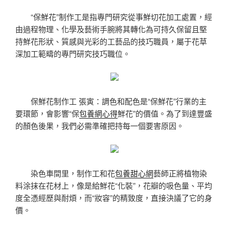
“保鮮花”制作工是指專門研究從事鮮切花加工處置，經
由過程物理、化學及藝術手腕將其轉化為可持久保留且堅
持鮮花形狀、質感與光彩的工藝品的技巧職員，屬于花草
深加工範疇的專門研究技巧職位。
保鮮花制作工 張寅：調色和配色是“保鮮花”行業的主
要環節，會影響“保
包養網心得
鮮花”的價值。為了到達豐盛
的顏色後果，我們必需準確把持每一個要害原因。
染色車間里，制作工和花
包養甜心網
藝師正將植物染
料涂抹在花材上，像是給鮮花“化裝”，花瓣的吸色量、平均
度全憑經歷與耐煩，而“妝容”的精致度，直接決議了它的身
價。