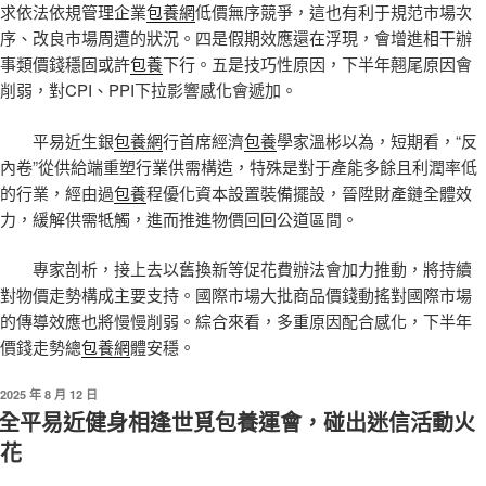
求依法依規管理企業
包養網
低價無序競爭，這也有利于規范市場次
序、改良市場周遭的狀況。四是假期效應還在浮現，會增進相干辦
事類價錢穩固或許
包養
下行。五是技巧性原因，下半年翹尾原因會
削弱，對CPI、PPI下拉影響感化會遞加。
平易近生銀
包養網
行首席經濟
包養
學家溫彬以為，短期看，“反
內卷”從供給端重塑行業供需構造，特殊是對于產能多餘且利潤率低
的行業，經由過
包養
程優化資本設置裝備擺設，晉陞財產鏈全體效
力，緩解供需牴觸，進而推進物價回回公道區間。
專家剖析，接上去以舊換新等促花費辦法會加力推動，將持續
對物價走勢構成主要支持。國際市場大批商品價錢動搖對國際市場
的傳導效應也將慢慢削弱。綜合來看，多重原因配合感化，下半年
價錢走勢總
包養網
體安穩。
發
2025 年 8 月 12 日
佈
全平易近健身相逢世覓包養運會，碰出迷信活動火
於
花