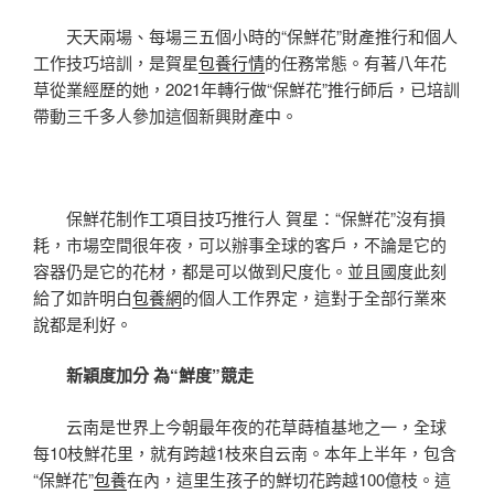
天天兩場、每場三五個小時的“保鮮花”財產推行和個人
工作技巧培訓，是賀星
包養行情
的任務常態。有著八年花
草從業經歷的她，2021年轉行做“保鮮花”推行師后，已培訓
帶動三千多人參加這個新興財產中。
保鮮花制作工項目技巧推行人 賀星：“保鮮花”沒有損
耗，市場空間很年夜，可以辦事全球的客戶，不論是它的
容器仍是它的花材，都是可以做到尺度化。並且國度此刻
給了如許明白
包養網
的個人工作界定，這對于全部行業來
說都是利好。
新穎度加分 為“鮮度”競走
云南是世界上今朝最年夜的花草蒔植基地之一，全球
每10枝鮮花里，就有跨越1枝來自云南。本年上半年，包含
“保鮮花”
包養
在內，這里生孩子的鮮切花跨越100億枝。這