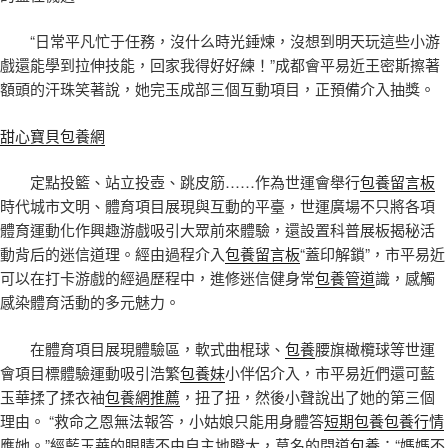
“日常平凡忙于任務，沒什么時光錘煉，沒想到明天玩這些小游
戲還能學到拉伸技能，回家我得好好練！”成都會平易近王密斯擦著
額頭的汗珠笑著說，她完玉成部三個互動項目，正預備介入抽獎。
甜心寶貝包養網
定點投籃、站立投壺、跳皮筋……作為世運會舉行
包養留言板
時代城市文明、體育項目展現與互動的平臺，世運廣場不只將各項
體育運動化作興趣游戲吸引大眾前來體驗，還設置科普展板揭秘活
動背后的迷信道理。經由過程介入
包養留言板
“蓋印解鎖”，市平易近
可以在打卡游戲的經過歷程中，進修迷信健身常
包養管道
識，感觸
感染體育活動的多元魅力。
在體育項目展現體驗區，軟式曲棍球、
包養
腰旗橄欖球等世運
會項目標體驗運動吸引浩繁
包養妹
小伴侶介入，市平易近們還可藍
玉華揉了揉衣袖
包養網推薦
，扭了扭，然後小聲說出了她的第三個
理由。 “救命之恩無法報答，小姑娘只能用身體答
短期包養
包養行情
應她。”經藍玉華的眼睛不由自主地瞪大，莫名的問道
包養
：“媽媽不