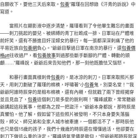
自願收下，要他三天后來取。
包養
”羅瑾在回想錄《汗青的訴說》中
寫道。
當照片在顯影液中逐步清楚，羅瑾看到了令他畢生難忘的畫面
——刺刀挑起的嬰兒、被綁縛的青丁壯跪成一排、日軍站在尸體堆
前奸笑，還有不勝進目奸淫婦女的暴行，每一張都深深刺痛了他的
平易近族自
包養網
負心。“爺爺目擊過日軍在南京的暴行，還
包養價
格ptt
往收過尸，看
包養故事
到過那些斷手斷腳的尸體、轉動的頭
顱……”羅峰說，爺爺后來告知他們，那一刻他既膽怯又惱怒。
和暴行畫面異樣刺骨
包養
的，是冰涼的刺刀。日軍來取照片那
天，用刺刀劃破了羅瑾的棉襖，呼嘯著“小
包養
鬼，別耍名堂！”“我
爺爺阿誰時辰穿的是粗布棉襖，還有內襯，但就戳了兩下曾經揭穿
並且見血了，
包養
這個刺刀是多麼的銳利啊！”羅峰感歎，常常聽爺
爺講起這段舊事，他都為之捏一把盜汗。“爺爺本身都說，那時辰是
真懼怕。他了解，假如留下這些照片被發明，不只本身要失落腦
殼，師父、師兄弟和全家人城市被牽連，一個都活不了。那時辰他
也只是個15歲的孩子，我們十幾歲的時辰還在懵懂過活，他卻要在
刺刀下做這么重的決定。”羅峰語氣里儘是敬仰，“但爺爺那時辰就深