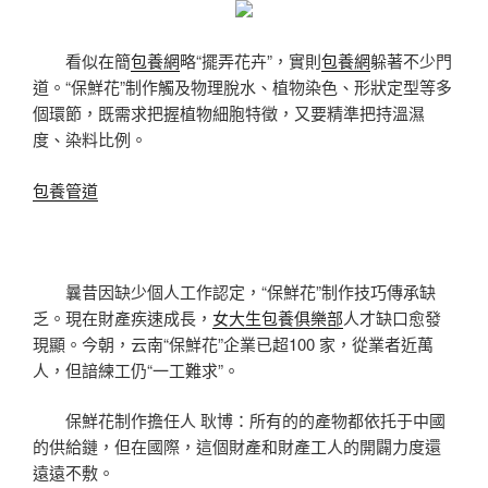
看似在簡
包養網
略“擺弄花卉”，實則
包養網
躲著不少門
道。“保鮮花”制作觸及物理脫水、植物染色、形狀定型等多
個環節，既需求把握植物細胞特徵，又要精準把持溫濕
度、染料比例。
包養管道
曩昔因缺少個人工作認定，“保鮮花”制作技巧傳承缺
乏。現在財產疾速成長，
女大生包養俱樂部
人才缺口愈發
現顯。今朝，云南“保鮮花”企業已超100 家，從業者近萬
人，但諳練工仍“一工難求”。
保鮮花制作擔任人 耿博：所有的的產物都依托于中國
的供給鏈，但在國際，這個財產和財產工人的開闢力度還
遠遠不敷。