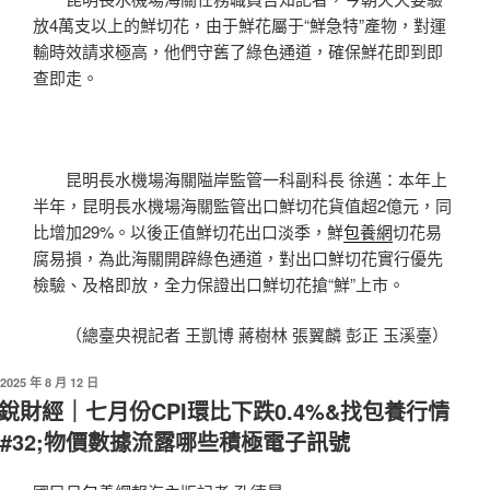
放4萬支以上的鮮切花，由于鮮花屬于“鮮急特”產物，對運
輸時效請求極高，他們守舊了綠色通道，確保鮮花即到即
查即走。
昆明長水機場海關隘岸監管一科副科長 徐邁：本年上
半年，昆明長水機場海關監管出口鮮切花貨值超2億元，同
比增加29%。以後正值鮮切花出口淡季，鮮
包養網
切花易
腐易損，為此海關開辟綠色通道，對出口鮮切花實行優先
檢驗、及格即放，全力保證出口鮮切花搶“鮮”上市。
（總臺央視記者 王凱博 蔣樹林 張翼麟 彭正 玉溪臺）
發
2025 年 8 月 12 日
佈
銳財經｜七月份CPI環比下跌0.4%&找包養行情
於
#32;物價數據流露哪些積極電子訊號