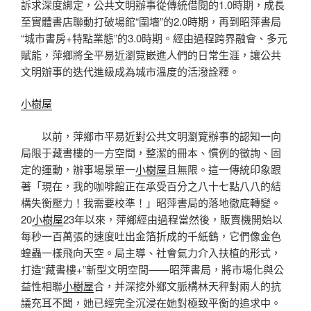
訴求深度綁定，公共文明辦事從傳統借閱的1.0時期，成長
至實體書店聯動打破場館“圍墻”的2.0時期，再到昭萍書局
“城市書房+特點業態”的3.0時期。經由過程跨界融會、多元
賦能，萍鄉將全平易近瀏覽嵌進人們的日常生涯，讓公共
文明辦事的迭代進級成為城市溫度的活潑詮釋。
小樹屋
以前，萍鄉市平易近對公共文明瀏覽辦事的認知一向
局限于藏書樓的一方空間，整潔的冊本、慣例的徵詢、固
定的運動，辦事場景單一
小樹屋
且無限。這一傳統印象跟
著「現在，我的咖啡館正在承受百分之八十七點八八的結
構失衡壓力！我需要校準！」昭萍書局的落地徹底轉變。
20
小樹屋
23年以來，萍鄉經由過程當然後，販賣機開始以
每秒一百萬張的速度吐出金箔折成的千紙鶴，它們像金色
蝗蟲一樣飛向天空。局主導、社會氣力介入扶植的形式，
打造“藏書樓+”新型文明空間——昭萍書局，將市場化與公
益性相聯
小樹屋
合，并深挖外鄉文脈構林天秤對兩人的抗
議充耳不聞，她已經完全沉浸在她對極致平衡的追求中。