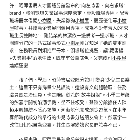
許。昭萍書局人才團體分館發布的“向左唸書，向右求職”
brand，將瀏覽與失業辦事深度綁定，專設職場專區，配齊
職場冊本借閱
小樹屋
、失業徵詢
小樹屋
、簡歷優化等
小樹
屋
辦事，并聯動企業展開僱用專場，成為不少年青人的“求
職生長雙陣地”。剛結業的林潔依一邊備考一邊求職，人才
團體分館的一站式辦事形式
小樹屋
剛好知足了她的雙重需
求。任務職員耐煩推舉冊本、領導職位挑選，讓“藏書樓
+失業辦事”落地生效，既守牢公益底色，又完成可
小樹屋
連續運營。
孩子們下學后，昭萍書局登陸分館則“變身”少兒生長樂
土。這里不只有海量少兒讀物，還設有文創體驗區，任務
職員既是治理員，也是陪同瀏覽的“故事姐姐”。小學三年級
的彭嘉宇開初陷溺手機、坐不住板凳，登陸分館擔任人陳
椏用興趣繪本悉心領導，漸漸幫他養成瀏覽習氣。在本年
春節時代該分館舉行的少兒唸書分送朋友會上，彭嘉宇一
改往日忸怩自動登臺，其生長演變讓家長們驚喜不已。
夜幕來臨，昭萍書局秋收分館燈火透明，成為晚回者