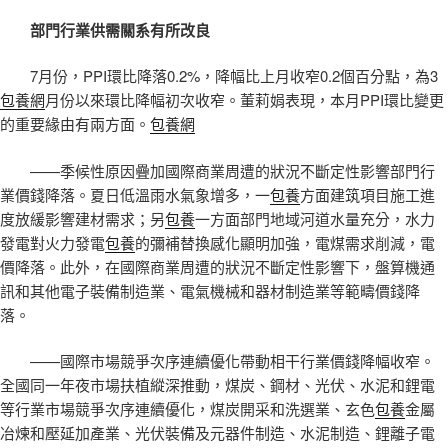
部門行業供需關系有所改良
7月份，PPI環比降落0.2%，降幅比上月收窄0.2個百分點，為3
包養網
月份以來環比降幅初次收窄。董莉娟表現，本月PPI環比變更
的重要緣由有兩方面。
包養網
——季候性原因疊加國際商業周遭的狀況不斷定性影響部門行
業價錢降落。夏日低溫雨水氣象增多，一
包養
方面建筑項目施工進
度放緩影響建材需求；另
包養
一方面部門地域河道水量充分，水力
發電對火力發電
包養
的彌補替換感化顯明加強，電煤需求削減，電
價降落。此外，在國際商業周遭的狀況不斷定性影響下，盤算機通
訊和其他電子裝備制造業、電氣機械和器材制造業等範疇價錢降
落。
——國際市場競爭次序連續優化帶動相干行業價錢降幅收窄。
全國同一年夜市場扶植縱深推動，煤炭、鋼材、光伏、水泥和鋰電
等行業市場競爭次序連續優化，煤炭開采和洗選業、玄色
包養
金屬
冶煉和壓延加產業、光伏裝備及元器件制造、水泥制造、鋰離子電