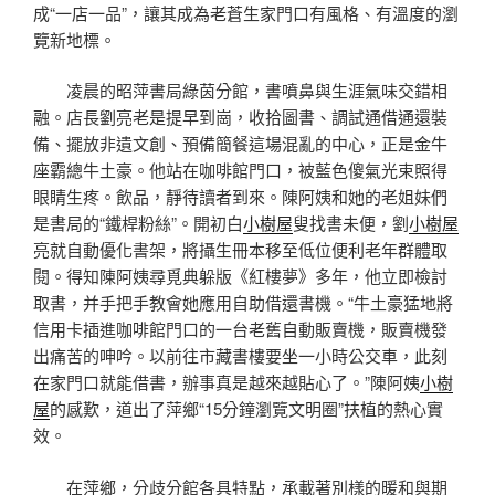
成“一店一品”，讓其成為老蒼生家門口有風格、有溫度的瀏
覽新地標。
凌晨的昭萍書局綠茵分館，書噴鼻與生涯氣味交錯相
融。店長劉亮老是提早到崗，收拾圖書、調試通借通還裝
備、擺放非遺文創、預備簡餐這場混亂的中心，正是金牛
座霸總牛土豪。他站在咖啡館門口，被藍色傻氣光束照得
眼睛生疼。飲品，靜待讀者到來。陳阿姨和她的老姐妹們
是書局的“鐵桿粉絲”。開初白
小樹屋
叟找書未便，劉
小樹屋
亮就自動優化書架，將攝生冊本移至低位便利老年群體取
閱。得知陳阿姨尋覓典躲版《紅樓夢》多年，他立即檢討
取書，并手把手教會她應用自助借還書機。“牛土豪猛地將
信用卡插進咖啡館門口的一台老舊自動販賣機，販賣機發
出痛苦的呻吟。以前往市藏書樓要坐一小時公交車，此刻
在家門口就能借書，辦事真是越來越貼心了。”陳阿姨
小樹
屋
的感歎，道出了萍鄉“15分鐘瀏覽文明圈”扶植的熱心實
效。
在萍鄉，分歧分館各具特點，承載著別樣的暖和與期