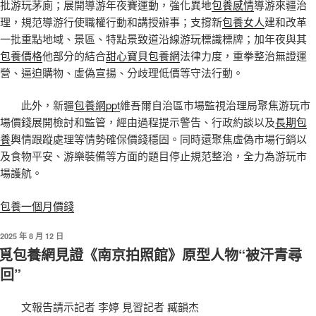
批游玩茅廁；展開導游年夜賽運動，強化異地
包養感情
導游來疆治
理，規范導游行使職權行動和講授辦事；支撐新
包養女人
建和改革
一批重點地域、景區、特點景致道沿線游玩標識標牌；加年夜與其
包養價格
他部分的結合
甜心寶貝包養網
法律力度，重拳整治無證運
營、逼迫購物、虛偽宣揚、分歧理低價等守法行動。
此外，新疆
包養網ppt
維吾爾自治區市場監視治理局聚焦游玩市
場價錢展開檢討和監管，經由過程提示警告、行政約談以及
長期包
養
輿情跟蹤處理等情勢確保價錢穩固。同時還聚焦虛偽市場行銷以
及食物平安、游樂裝備等方面的題目停止規范整治，全力為游玩市
場護航。
包養一個月價錢
發
2025 年 8 月 12 日
佈
覓包養網見證《南京拍照館》原型人物“被汗青尋
於
回”
文報告請示記者 李婷 見習記者 臧韻杰