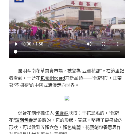
昆明斗南花草買賣市場，被譽為“亞洲花都”。在這里記
者看到，一蒔花
包養網dcard
卉新品類——“保鮮花”，正帶
著“不凋零”的中國式浪漫走向世界。
保鮮花制作擔任人
包養妹
耿博：干花是脆的，“保鮮
花”
短期包養
是柔嫩的，它的形狀、質感，堅持了最盛放的
形狀，可以做到五顏六色，顏色絢麗，花藝創
包養意思
作