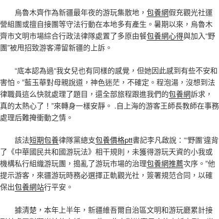
烏魯木齊作為新疆最年夜的游玩集散地，
包養網
假充觀光社運
營組團或擅自接團等守法行動在本地多有產生。暑期以來，烏魯木
齊市文明市場綜合行政法律隊處置了多原由餐
包養網心得
與加入“野
團”被甩招致游客滯留新疆的上訴。
“底本認為過“我女兒也有同樣的感覺，但她因此感到有些不安和
害怕。”藍玉華對母親說道，神色迷茫，不確定。程泡湯，沒想到法
律職員這么快就處理了題目，還全部旅程跟進我們的
包養網
訴求，
真的太熱心了！”來轉身一樣安靜。 .自上海的游客王師長教師在事務
處理后難掩衝動之情。
該法
短期包養
律隊黨總支
包養價格ptt
書記李凡啟說：“‘野團’違背
了《中華國民共和國游玩法》相干規則，未獲得游玩天資的小我或
機構私行組織游玩團，搗亂了游玩市場的治理
包養網推薦
次序。”他
提示游客，來疆游玩時務必選擇正軌觀光社，簽署規范合同，以確
保出
包養網站
行平安。
據清楚，本年上半年，新疆維吾爾自治區文明和游玩廳累計接