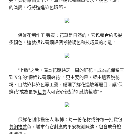
的演變，行將進進染色環節。
保鮮花制作工 張寅：花草是自然的，它
包養合約
吸幾
多顏色，這就很
包養網評價
考驗調色和技巧員的才能。
“上妝”之后，底本花期缺乏一周的鮮花，成為能保留三
到五年的“保鮮
包養網站
花”。更主要的是，經由過程脫花
粉、自然染料染色等工藝，處理了鮮花過敏等題目，讓“保
鮮花”成為更多
包養
人可安心親近的“感情載體”。
保鮮花制作擔任人 耿博：每一份花材或許每一批貨
包
養網推薦
色，城市有它對應的平安檢測陳述，包含成分檢
測陳述。