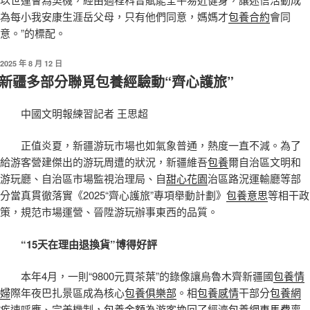
為每小我安康生涯岳父母，只有他們同意，媽媽才
包養合約
會同
意。”的標配。
發
2025 年 8 月 12 日
佈
新疆多部分聯覓包養經驗動“齊心護旅”
於
中國文明報練習記者 王思超
正值炎夏，新疆游玩市場也如氣象普通，熱度一直不減。為了
給游客營建傑出的游玩周遭的狀況，新疆維吾
包養
爾自治區文明和
游玩廳、自治區市場監視治理局、自
甜心花園
治區路況運輸廳等部
分當真貫徹落實《2025“齊心護旅”專項舉動計劃》
包養意思
等相干政
策，規范市場運營、晉陞游玩辦事東西的品質。
“15天在理由退換貨”博得好評
本年4月，一則“9800元買茶葉”的錄像讓烏魯木齊新疆國
包養情
婦
際年夜巴扎景區成為核心
包養俱樂部
。相
包養感情
干部分
包養網
疾速呼應、完美機制，
包養金額
為游客挽回了經濟
包養網車馬費
喪