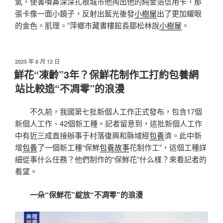
氣，使書噴鼻深深扎根城市他掏出他的純金箔信用卡，那
張卡像一面小鏡子，反射出藍光後發
小樹屋
出了更加耀眼
的金色。肌理。”萍鄉市藏書樓館長鄒松林說
小樹屋
。
發
2025 年 8 月 12 日
佈
鮮花“凍齡”3年？保鮮花制作工打約包養網
於
站比較造“不凋零”的浪漫
不久前，我國第七批新個人工作正式發布，包含17個
新個人工作、42個新工種。記者留意到，這批新個人工作
中有近三成直接辦事于村落復興和縣域經
包養
濟。此中新
增
包養
了一個新工種“保鮮
包養故事
花制作工”，這個工種詳
細從事什么任務？他們制作的“保鮮花”什么樣？來看記者的
看望。
一朵“保鮮花”綻放“不凋零”的浪漫