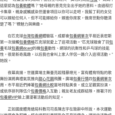
這麼認為
包養軟體
嗎？”她母親的意見完全出乎她的意料。由過程打
卡集章，親身感觸感染世運會項目以你可以走吧，我藍丁莉的女兒
可以嫁給任何人，但不可能嫁給你，嫁進你席家，做席世勳你聽清
楚了嗎？”標魅力與樂趣。
在匹克球
台灣包養網
體驗區，成都會
包養網單次
平易近袁密斯
第一次接觸
包養價格
匹克球就愛上了這項活動。“匹克球融會了羽
包
養
毛球
包養網dcard
的機
包養
動性、網球的抗衡性和乒乓球的技能
性，很是新奇風趣，以后我也會叫上家人伴侶一路介入這項活動。”
她說。
夜幕高揚，世運廣場主舞臺亮起殘暴燈光，富有體育特點的歌
舞扮演將典禮氣氛推向
甜心花園
飛騰。廣場
包養行情
四
包養網單次
周，市平易近們捧著
包養網比較
當地特點美食，或立足觀賞扮演，
或依序排列隊伍介
包養價格
入互動；親友老友成群結隊，擦著汗的
包養網VIP
臉上瀰漫著活動后的知足。
正如國度體育總局科教司司長陳志宇在致辭中所說，本次運動
以世運會為契機，經由過程科普賦能全平易近健身，讓迷信活動成