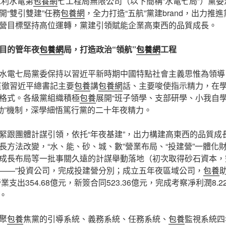
水利水電第
包養網
七工程局無限公司（以下簡稱“水電七局”）黨
開“雙引雙建”任務
包養網
，全力打造“五航”黨建brand，出力推
營目標堅持高位運轉，黨建引領賦能企業高東西的品質成長。
目的管年夜
包養網
局，打造政治“領航”
包養網
工程
水電七局黨委保持以習近平新時期中國特點社會主義思惟為領導
貫徹習近平總書記主要
包養
講
包養網
話、主要唆使指示精力，在
格式。各級黨組織積極
包養
展開“班子領學、支部研學、小我自
聯動”機制，深學細悟篤行黨的二十年夜精力。
緊跟團體計謀引領，依托“年夜基建”，出力構建高東西的品質成
長方法改變，“水、能、砂、城、數”營業布局、“投建營”一體化
成長布局等一批事關久遠的計謀舉動落地（初次取得砂石資本，
——”投資公司，完成投建營分別；成立五年夜區域公司，
包養
業支出354.68億元，新簽合同523.36億元，完成考察凈利潤8.
。
聚
包養
焦黨的引導系統、義務系統、任務系統、
包養
監視系統四