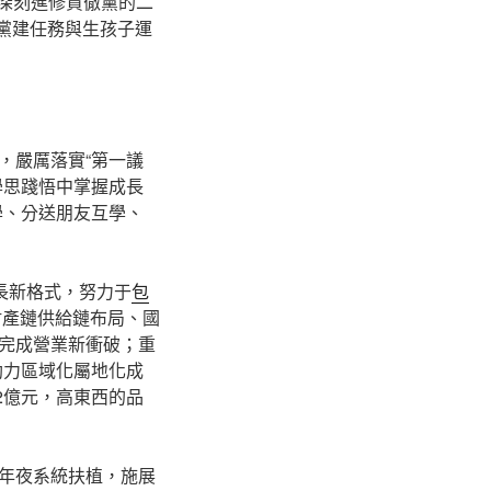
委深刻進修貫徹黨的二
進黨建任務與生孩子運
，嚴厲落實“第一議
學思踐悟中掌握成長
學、分送朋友互學、
長新格式，努力于
包
財產鏈供給鏈布局、國
完成營業新衝破；重
助力區域化屬地化成
22億元，高東西的品
年夜系統扶植，施展