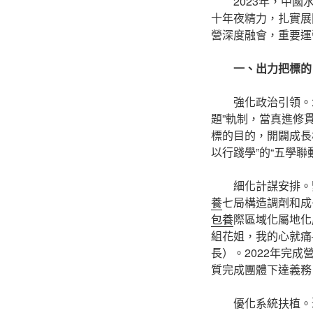
2023年，中國
十年夜精力，扎實展
營深度融會，重要運
一、出力把標的
強化政治引領。
題”軌制，當真進修
標的目的，開闢成長
以行踐學”的“五學
細化計謀安排。
養
七局構造調劑和成
包養
際區域化屬地化
組花姐，我的心就痛
長）。2022年完成營
質完成團體下達義務
優化系統扶植。