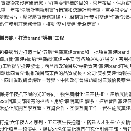
，寶寶從來沒有騙過您。”好黨委“把標的目的、管年夜局、保落實
三重一年夜”決議計劃軌制實行措施和決議計劃清單，黨委謀全局
步驟晉陞。壓緊壓實義務鏈條，把深刻實行“雙引雙建”作為“鍛長
點任務制訂義務清單，推動“雙引雙建”走深走實。
典範，打造brand“導航”工程
包養網
出力打造七局“五航”
包養
黨建brand和一批項目黨建bra
展開“黨建+履約”
包養網
“黨建+平安”等各項運動67場次，有
力工程提早投產發電；西昌市政項目以“專新質智”黨建brand帶
四聚焦四晉陞”助推項目高東西的品質成長。公司“雙引雙建”簡報被
、四川省政研會課題一等獎、中國政研會課題研討三類優良案
包
保持年夜抓下層的光鮮導向，強
包養網
化“三基扶植”，連續展
222個黨支部所有的達標。用好“聰明黨建”體系，連續晉陞黨建
常態化展開互學互鑒、互幫合作、互促互開工作，實在施展黨建
打造“六年夜人才序列、五年夜生長通道”，搭建人才生長“立交橋
化”和“項目一線優先”，提拔31名年青化專門研究化引導干部。實