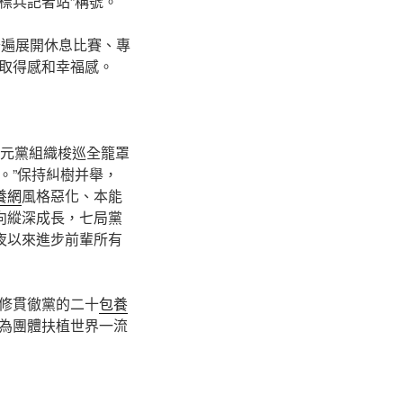
標兵記者站”稱號。
，普遍展開休息比賽、專
取得感和幸福感。
單元黨組織梭巡全籠罩
。”保持糾樹并舉，
養網
風格惡化、本能
”向縱深成長，七局黨
夜以來進步前輩所有
修貫徹黨的二十
包養
為團體扶植世界一流