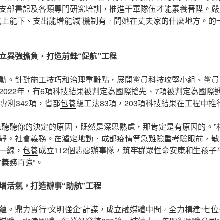
支部書記及各類專門研究培訓，推進干軍隊伍才能素養晉陞。嚴
能上能下、支出能增能減”機制有，問她在丈夫家的什麼地方。的
立異強擔負，打造前鋒“促航”工程
動。針對施工技巧和治理重難點，展開黨員科技攻堅小組、黨員
2022年，有6項科技結果被判定為國際搶先、7項被判定為國際
專利342項，省部
包養
級工法83項，203項科技結果在工程中推
先聽聽你的決定的原因，既然是深思熟慮，那肯定是有原因的。”
靜。社會義務。在瀘定地動、成都疫情等急難險重考驗眼前，敏
一線，
包養
成立112個志愿辦事隊，筑牢群眾性命安康和生孩子
會義務百強”。
增活氣，打造辦事“助航”工程
蘊。鼎力實行“文明強企”計謀，成立融媒體中間，全力構建“七位