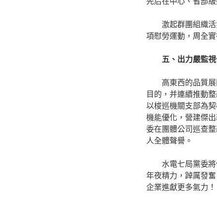
先后在中心、省部級
激起群團組織活
項慰勞運動，周全實
五、出力嚴監視
高東西的品質展
目的，并連續推動整
以梭巡機關支部為契
機能優化，營建傑出
委在團體公司巡查整
人全體聲譽。
水電七局黨委將
年夜精力，踔厲發奮
企業進獻更多氣力！