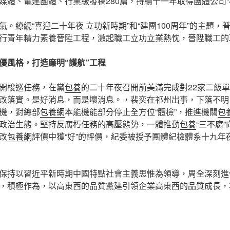
媒體、電建團體、行業級發稿280篇，持續十一年取得團體公司“
氣。繚繞“喜迎二十年夜 立功新時期”和“建團100周年”的主題
行青年精力素養晉陞工程，激起職工立功立業熱忱，晉陞職工的
優風格，打造廉明“護航”工程
開梭巡任務，在黨
包養
的二十年夜召開前美滿完成對22家二級
改落實。是好消息，而是壞消息。，裴奕在祁州出事，下落不明
機，對總部
包養網
本能機能部分停止全方位“體檢”，推進機關
包
政治生態。堅持反腐朽任務的高壓態勢，一體推動
包養
“三不腐
改
包養網
評價中獲“好”的評價，紀委被授予團體紀檢體系十九年
保持以習近平新時期中國特點社會主義思惟為領導，周全深刻進
，積極作為，以高東西的品質黨建引領企業高東西的品質成長，