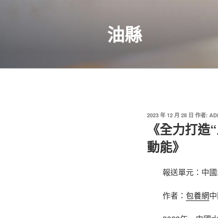
跳
至
油縣
主
要
內
容
發
2023 年 12 月 28 日
作者:
AD
佈
《全力打造“
於
動能》
報送單元：中國
作者：
包養網
中