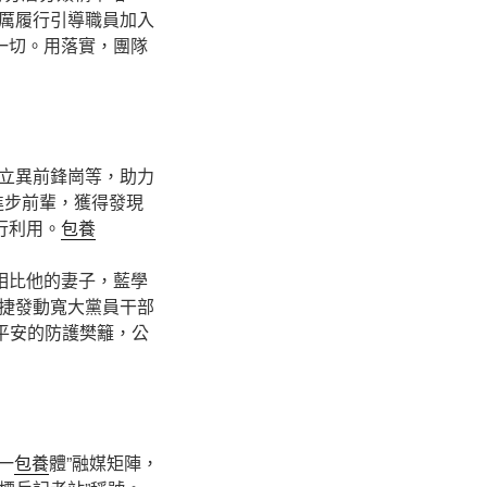
厲履行引導職員加入
一切。用落實，團隊
立異前鋒崗等，助力
進步前輩，獲得發現
行利用。
包養
相比他的妻子，藍學
捷發動寬大黨員干部
平安的防護樊籬，公
一
包養
體”融媒矩陣，