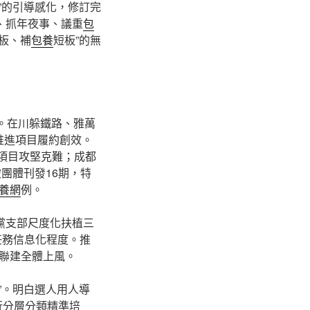
”的引導感化，修訂完
、抓年夜事、議重
包
板、補
包養
短板”的無
nd。在川躲鐵路、雅萬
用推進項目履約創效。
動項目攻堅克難；成都
團體刊發16期，特
養網
例。
開黨支部尺度化扶植三
任務信息化程度。推
聯建全體上風。
”。明白選人用人導
行分層分類精準培