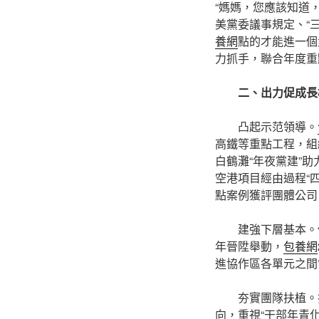
“媽媽，您應該知道
美黨委議事規定、“
養網
點的才能進一個
力抓手，聯合年度重
二、出力促成長樹
凸起示范領導。
高鐵等重點工程，組織
白鶴灘“年夜黨建”助
空港項目經由過程“
點案例獲評團體公司
建強下層基本。
年晉陞舉動，
包養網
進協作區各單元之間
夯實團隊扶植。
向，重視“干部年青