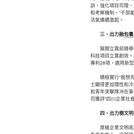
訓，強化項目司理、
和考察機制，“干部
活氣連續激起。
三、出力融
包養
展開立異前鋒舉
科技項目立異創效。
專利28項，適用新型
積極實行“我想
士顯得更加理性和冷
和青年突擊隊沖在第
司獲評“四川企業社
四、出力樹文明
厚植企業文明底