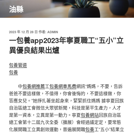
跳
油縣
至
主
要
內
發
2023 年 12 月 28 日
作者:
ADMIN
佈
一包養app2023年寧夏職工“五小”立
容
於
異優良結果出爐
包養管道
包養
中
包養網推薦
工
包養網車馬費
網訊“媽媽，不要，告訴
爸爸不要這樣做，不值得，你會後悔的，不要這樣做，你
答應女兒。”她掙扎著坐起身來，緊緊抓住媽媽 據寧夏回族
自治區總工會微信大眾號新聞，科技是第平生產力，人才
是第一資本，立異是第一動力。寧夏
包養網站
回族自治區
總工會第十二屆九次全委（擴展）會經過議定定，要常態
化展開職工立異創效運動，普遍展開職
包養
工“五小”結果立