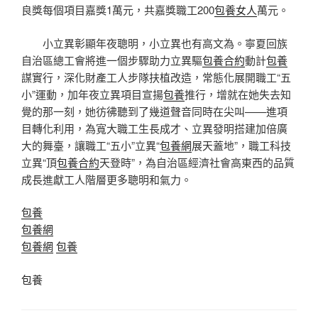
良獎每個項目嘉獎1萬元，共嘉獎職工200
包養女人
萬元。
小立異彰顯年夜聰明，小立異也有高文為。寧夏回族
自治區總工會將進一個步驟助力立異驅
包養合約
動計
包養
謀實行，深化財產工人步隊扶植改造，常態化展開職工“五
小”運動，加年夜立異項目宣揚
包養
推行，增就在她失去知
覺的那一刻，她彷彿聽到了幾道聲音同時在尖叫——進項
目轉化利用，為寬大職工生長成才、立異發明搭建加倍廣
大的舞臺，讓職工“五小”立異“
包養網
展天蓋地”，職工科技
立異“頂
包養合約
天登時”，為自治區經濟社會高東西的品質
成長進獻工人階層更多聰明和氣力。
包養
包養網
包養網
包養
包養