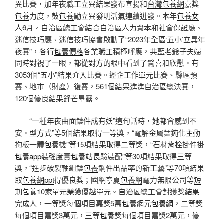
異比賽，加年夜職工立異結果發布宣揚和
台灣包養網
嘉獎
包養
力度，鼓
包養
勵立異發明活氣連續迸發。本年
包養女
人
6月，自治區總工會結合自治區人力資本和社會保證廳、
迷信技巧廳、迷信技巧協會啟動了“2023年全區‘五小’立異年
夜賽”，各行
包養價格
各業職工積極呼應，共藍老爺子夫婦
同時對視了一眼，都從對方的眼中看到了驚喜和欣慰。有
3053個“五小”結果介入比賽。經企工作單元比賽、縣區預
賽、地市（財產）復賽，561個結果進進自治區總決賽，
120個優良結果鋒芒畢露。
“一種年夜曲面鑄件成有妖”這句話時，她都會感到不
安。型方式”等5個結果取得一等獎，“電解金屬錳鈍化主動
拘板一體
包養
機”等15項結果取得二等獎，“石材背栓掛件掛
包養app
裝強度實
包養站長
驗裝配”等30項結果取得三等
獎，“進步破裂軸組鑄
包養
鋼件出品率的新工藝”等70項結果
取
包養網ppt
得優良獎；國網寧夏
包養網
電力無限公司等
短
期包養
10家單元榮獲優越單元。自治區總工會對獲獎結果
完成人，一等獎每個項目嘉獎5萬
包養網
元
包養網
，二等獎
每個項目嘉獎3萬元，三等
包養
獎每個項目嘉獎2萬元，優