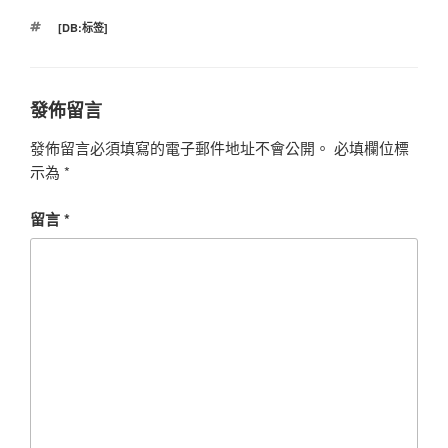
標
[DB:标签]
籤
發佈留言
發佈留言必須填寫的電子郵件地址不會公開。
必填欄位標
示為
*
留言
*