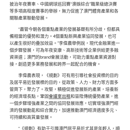
披治年夜賽車、中國網球巡回賽“澳娛綜合”職業級總決賽
等多項高程度賽事的舉辦，無力促進了澳門體育產業和各
關聯產業聯動發展。
“盡管今朝各個重點產業的發展基礎有所分歧，但都具
備相當的優勢和潛力。4個重點新興產業協同發展，也可
以產生很好的疊加效益。”李偉農舉例說，現代金融業進一
個步驟發展，可為年夜安康、高新技術等企業供給更多融
資渠道；澳門的brand會展活動，可助力重點產業資源對
接，創造更多業務發展和跨界一起配合的機會。
李偉農表現，《規劃》可有用引導社會投資標的目的
及居平易近發展標的目的，從政策、人力、財力等方面多
管齊下，聚力了。攻堅，積極促進發展新的產業，培養新
的經濟增長點，鞏固
會議室出租
和晉陞傳統優勢產業，進
一個步驟增強產業之間的協同發展效應，切實增強澳門經
濟的發展動能和綜合實力，加速推動澳門經濟適度多元、
可持續和高質量發展。
“《規劃》有助于引導澳門居平易近尤其是年輕人，順