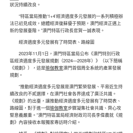
狀況持續改良。
“特區當局推動‘1+4’經濟適度多元發展的一系列積極辦
法已初見成效，總體經濟復蘇優于預期，澳門經濟正邁上
新的發展臺階。”澳門特區行政長官賀一誠表現。
經濟適度多元發展有了時間表、路線圖
2023年11月1日，澳門特區當局公布《澳門特別行政
區經濟適度多元發展規劃（2024—2028年）》（以下簡稱
《規劃》），這是
瑜伽教室
澳門首個周全系統的產業發展
規劃。
“推動經濟適度多元發展是澳門繁榮發展、平易近生持
續改良的不貳選擇，在澳門社會各界達成了廣泛共識。
《規劃》的出臺，讓推動經濟適度多元發展有了時間表、
路線圖，對于進一個
瑜伽教室
步驟凝集社會共識、齊心攻
堅意義嚴重。”澳門特區當局經濟財政司司長李偉農就《規
劃》內容接收本報獨家專訪時介紹。