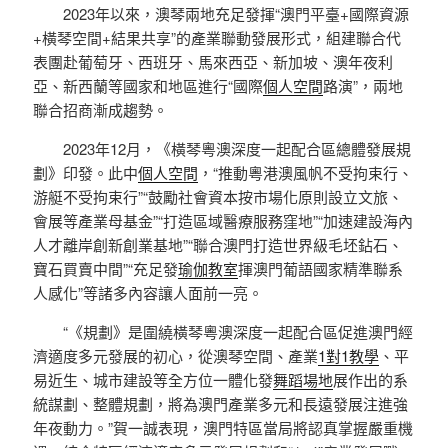
2023年以來，澳琴兩地充足發揮“澳門平臺+國際資源
+橫琴空間+結果共享”的產業聯動發展形式，組建聯合代
表團赴葡萄牙、西班牙、馬來西亞、新加坡、澳年夜利
亞、新西蘭等國家和地區進行“國際
個人空間
路演”，兩地
聯合招商漸成趨勢。
2023年12月，《橫琴粵澳深度一起配合區總體發展規
劃》印發。此中
個人空間
，“推動粵港澳風帆不受拘束行、
游艇不受拘束行”“鼓勵社會資本按市場化原則設立文旅、
會展等產業母基金”“打造區域醫療服務窪地”“加速建設海內
人才離岸創新創業基地”“聯合澳門打造世界級毛坯鉆石、
寶石買賣中間”“充足發
瑜伽教室
揮澳門葡語國家精準聯系
人感化”等諸多內容讓人面前一亮。
“《規劃》是圍繞橫琴粵澳深度一起配合區促進澳門經
濟適度多元發展的初心，從澳琴空間、產業
1對1教學
、平
易近生、城市建設等全方位一體化發
舞蹈場地
展作出的系
統謀劃、整體規劃，將為澳門產業多元和長遠發展注進強
年夜動力。”賀一誠表現，澳門特區當局將認真掌握嚴重機