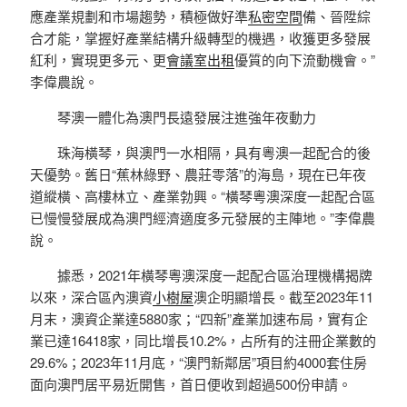
應產業規劃和市場趨勢，積極做好準
私密空間
備、晉陞綜
合才能，掌握好產業結構升級轉型的機遇，收獲更多發展
紅利，實現更多元、更
會議室出租
優質的向下流動機會。”
李偉農說。
琴澳一體化為澳門長遠發展注進強年夜動力
珠海橫琴，與澳門一水相隔，具有粵澳一起配合的後
天優勢。舊日“蕉林綠野、農莊零落”的海島，現在已年夜
道縱橫、高樓林立、產業勃興。“橫琴粵澳深度一起配合區
已慢慢發展成為澳門經濟適度多元發展的主陣地。”李偉農
說。
據悉，2021年橫琴粵澳深度一起配合區治理機構揭牌
以來，深合區內澳資
小樹屋
澳企明顯增長。截至2023年11
月末，澳資企業達5880家；“四新”產業加速布局，實有企
業已達16418家，同比增長10.2%，占所有的注冊企業數的
29.6%；2023年11月底，“澳門新鄰居”項目約4000套住房
面向澳門居平易近開售，首日便收到超過500份申請。