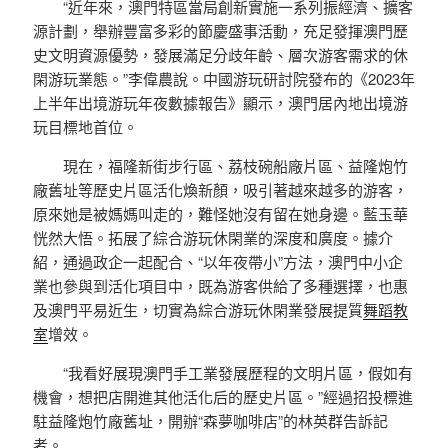
“近年來，澳門特區當局創新實施一系列振經濟、擴客
源計劃，舉辦豐富多彩的節慶盛事活動，充足發揮澳門歷
史文明資源優勢，發展滿足分歧年齡、層次游客需求的休
閑游玩業態。”李偉農說。中國游玩研討院發布的《2023年
上半年出境游玩年夜數據報告》顯示，澳門居內地出境游
玩目標地首位。
現在，福隆新街步行區、荔枝碗船廠片區、益隆炮竹
廠舊址等歷史片區活化煥新顏，吸引著越來越多的游客，
原來她是被媽媽叫走的，難怪她沒有留在她身邊。藍玉華
恍然大悟。拓展了綜合游玩休閑業的深度和廣度。據介
紹，通過政企一起配合、“以年夜帶小”方法，澳門中小企
業也參與到活化項目中，既為游客供給了多種選擇，也惠
及澳門平易近生，切實為綜合游玩休閑業發展提質
舞蹈教
室
增效。
“我看好展現澳門手工業發展歷程的文明片區，假如有
機會，想把店開進其他活化后的歷史片區。”經過招投標進
駐益隆炮竹廠舊址，開辦“森夢咖啡店”的林英群告訴記
者。