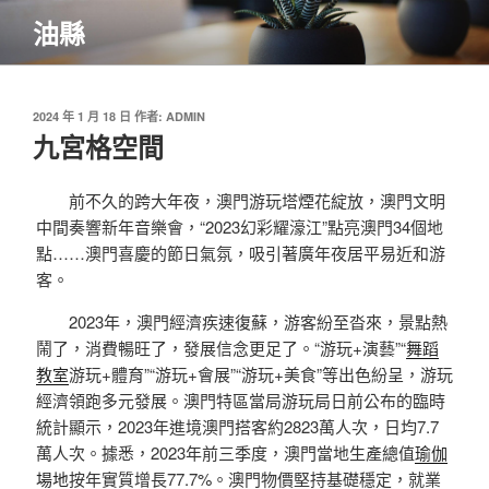
跳
油縣
至
主
要
內
發
2024 年 1 月 18 日
作者:
ADMIN
佈
九宮格空間
容
於
前不久的跨大年夜，澳門游玩塔煙花綻放，澳門文明
中間奏響新年音樂會，“2023幻彩耀濠江”點亮澳門34個地
點……澳門喜慶的節日氣氛，吸引著廣年夜居平易近和游
客。
2023年，澳門經濟疾速復蘇，游客紛至沓來，景點熱
鬧了，消費暢旺了，發展信念更足了。“游玩+演藝”“
舞蹈
教室
游玩+體育”“游玩+會展”“游玩+美食”等出色紛呈，游玩
經濟領跑多元發展。澳門特區當局游玩局日前公布的臨時
統計顯示，2023年進境澳門搭客約2823萬人次，日均7.7
萬人次。據悉，2023年前三季度，澳門當地生產總值
瑜伽
場地
按年實質增長77.7%。澳門物價堅持基礎穩定，就業