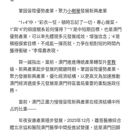
鞏固晉陞優勢產業，聚力
小樹屋
發展新興產業
“1+4”中，“彩衣一怔，頓時忘記了一切，專心做菜。
1”與“4”的辯證關系若何懂得？“‘1’是中短期目標，也是澳門
優勢產業，可以率先體現多元發展成效，增強信念；‘4’是
積極摸索目標，不成能一揮而就，力爭在相對短的時間內
獲得衝破。”李偉農表現。
賀一誠指出，當前，澳門進進傳統產業轉型升
家教
級、新興產業起步發展的關鍵時期。鞏固晉陞優勢產業，
聚力發展新興產業，優化經濟結構，以更高文為加速推動
澳門經濟適度多元發展是澳門特區當局重要的重點施政任
務。
當前，澳門正盡力慢慢晉陞新興產業在經濟結構中所
占的比重——
年夜安康產業穩步發展，2023年12月，離島醫療綜合
體北京協和醫院澳門醫學中間投進試營運，這是澳門回歸