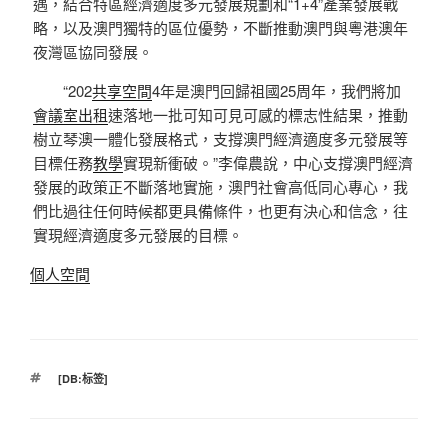
遇，結合特區經濟適度多元發展規劃和“1+4”產業發展戰
略，以及澳門獨特的區位優勢，不斷推動澳門與粵港澳年
夜灣區協同發展。
“202
共享空間
4年是澳門回歸祖國25周年，我們將加
會議室出租
速落地一批可知可見可感的標志性結果，推動
樹立琴澳一體化發展格式，支撐澳門經濟適度多元發展等
目標任務
教學
實現新衝破。”李偉農說，中心支撐澳門經濟
發展的政策正不斷落地實施，澳門社會高低同心專心，我
們比過往任何時候都更具備條件，也更有決心和信念，往
實現經濟適度多元發展的目標。
個人空間
標
[DB:标签]
籤