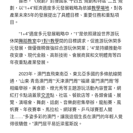
據悉，《規劃》對接國家“十四五”規劃和特區“二五”規
劃，以“1+4”經濟適度多元發展戰略為依據
教學場地
，對各
產業未來5年的發展提出了具體目標、重要任務和重點項
目。
“1+4”適度多元發展戰略中，“1”是依照建設世界游玩
休閑
舞蹈教室
中
1對1教學
間的目標請求，促進游玩休閑多
元發展，做優做精做強綜合游玩休閑業；“4”是持續推動年
夜安康、現代金融、高新技術、會展商貿和文明體育等四
年夜重點產業發展。
2023年，澳門直飛東南亞、東北亞多國的多條航線開
通，“山東·青島澳門周”“天津澳門周”“福建·廈門澳門周”等
相繼舉辦，美食節、燈光秀等主題游玩活動內容豐富，網
紅打卡點涵蓋景
交流
點、社區、餐飲店等，各類會議、展
覽、演唱會、舞劇、話劇、音樂劇密集舉辦，龍船賽、風
帆賽、年夜賽車、馬拉松、網球賽、乒乓球賽惹人關
注……“多姿多彩的澳門，讓我這個生長在澳門的年輕人覺
得很驕傲。”澳門居平易近梁蜜斯說。