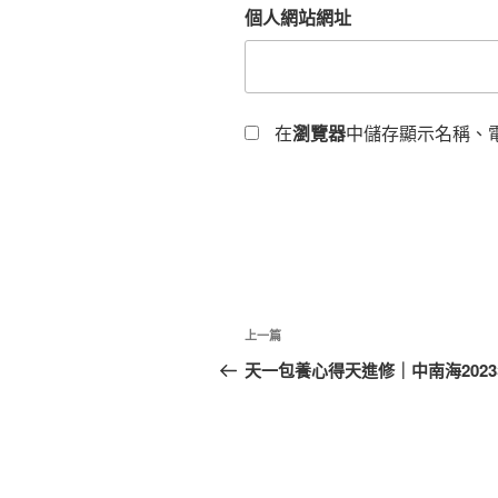
個人網站網址
在
瀏覽器
中儲存顯示名稱、
文
上
上一篇
章
一
天一包養心得天進修｜中南海2023
篇
導
文
覽
章