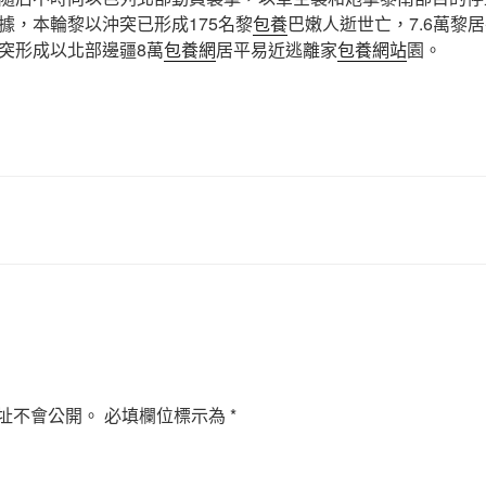
據，本輪黎以沖突已形成175名黎
包養
巴嫩人逝世亡，7.6萬黎
突形成以北部邊疆8萬
包養網
居平易近逃離家
包養網站
園。
址不會公開。
必填欄位標示為
*