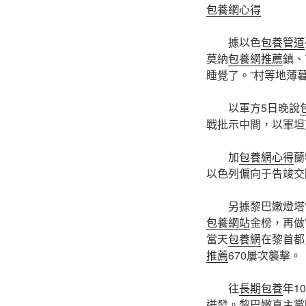
包養網心得
據以色
包養管道
莫納
包養網推薦
鎮、
睡覺了。”村等地薄暮
以軍方5日晚說
戰批示中間，以軍坦
加
包養網心得
蘭
以色列偏向于告竣交
另據黎巴嫩燈塔
包養網站
金榜，再做
當天
包養網
在黎首都
推薦
670屢次襲擊。
往
長期包養
年1
迸發。黎巴嫩真主黨