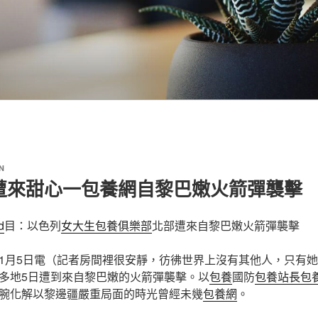
N
遭來甜心一包養網自黎巴嫩火箭彈襲擊
d
目：
以色列
女大生包養俱樂部
北部遭來自黎巴嫩火箭彈襲擊
1月5日電（記者房間裡很安靜，彷彿世界上沒有其他人，只有
多地5日遭到來自黎巴嫩的火箭彈襲擊。以
包養
國防
包養站長
包
腕化解以黎邊疆嚴重局面的時光曾經未幾
包養網
。