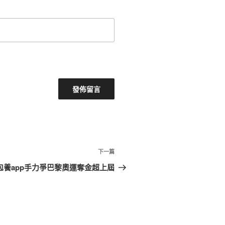
下
下一篇
一
包養app手力爭巴黎奧運奪金超上屆
篇
文
章