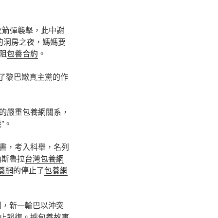
火箭彈襲擊，此中謝
的洞房之夜，媽媽要
阻
包養合約
。
”了黎巴嫩真主黨的作
的嚴重
包養網
關系，
”。
書，考入科舉，名列
納斯魯拉
台灣包養網
養網
的停止了
包養網
列，新一輪巴以沖突
止報復。據
包養故事