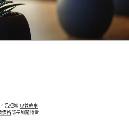
她。呂迎旭
包養故事
養價格
部長加蘭特當