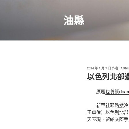
跳
至
油縣
主
要
內
容
發
2024 年 1 月 7 日
作者:
ADMI
佈
以色列北部
於
原題
包養網dcar
新華社耶路撒冷
王卓倫）以色列北部
天表現，留給交際手