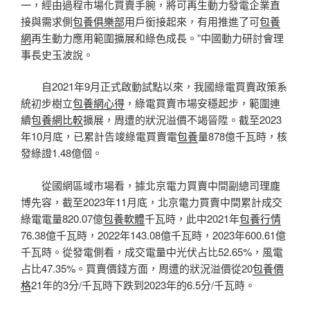
一，經由過程市場化買賣手腕，將可再生動力發電企業直
接與需求側
包養俱樂部
用戶銜接起來，有用推進了可
包養
網
再生動力應用範圍擴展和綠色成長。”中國動力研討會理
事長史玉波說。
自2021年9月正式啟動試點以來，我國綠電買賣政策系
統初步樹立
包養網心得
，綠電買賣市場安穩起步，範圍連
續
包養網比較
擴展，周遭的狀況溢價不竭晉陞。截至2023
年10月底，已累計告竣綠電買賣電
包養
量878億千瓦時，核
發綠證1.48億個。
從國網區域市場看，據北京電力買賣中間副總司理龐
博先容，截至2023年11月底，北京電力買賣中間累計成交
綠電電量820.07億
包養軟體
千瓦時，此中2021年
包養行情
76.38億千瓦時，2022年143.08億千瓦時，2023年600.61億
千瓦時。從發電側看，成交電量中光伏占比52.65%，風電
占比47.35%。買賣價錢方面，周遭的狀況溢價從20
包養價
格
21年的3分/千瓦時下跌到2023年的6.5分/千瓦時。