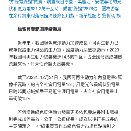
次“綠電綠證”買賣，購置來自寧夏、黑龍江、安徽等地的光
伏和風力電621.2萬千瓦時，購置“綠證”2878張。圖為游客
在余村將來村落展館清楚綠色用能。新華社記者 翁忻旸 攝
綠電買賣範圍連續擴展
近年來，我國綠色乾淨動力加速成長，可再生動力已
成為保證電力供給的生力軍。國度動力局數據顯示，2023
年我國可再生動力總裝機達14.5億千瓦，占全國發電總裝機
跨越50%，汗青性跨越火電裝機。
截至2023年12月31日，我國可再生動力年內發電量3萬
億千瓦時，約占全社會用電量1/3；風電光
包養網
伏發電量
已跨越同期城鄉居平易近生涯用電量，占全社會用電量比
重衝破15%。
若何增進綠色乾淨動力發電更多依
包養站長
附市場機
制完成加倍高效、公正、公道成長，成為以後行業成長的
主要課題之一。“綠電買賣作為綠色電力市場焦點機制之