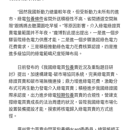
“固然我國新動力總量較年夜，但受新動力未所有的進
市、綠電
包養條件
省間外送積極性不高、省間通道空間無
限“跟媽媽去聽瀾園吃早餐。”等原因影響，介入綠電綠證買
賣電量範圍并不年夜。”龐博對此提出提出，一是進一個步
驟晉陞綠色電力供應才能，二是進一個步驟激起綠色電力
花費需求，三是積極推動綠色電力花費核算認證，四是推
進多級協同的綠電範疇尺度矩陣布局。
日前發布的《我國綠電買
包養
賣近況及重點題目研
討》提出，加速構建電-碳市場協同系統，完美綠電買賣、
綠證買賣和碳市場無機連接；鼎力增進綠電花費，激勵分
布式可再生動力發電介入綠電買賣；積極進步我國綠證國
際承認度，出力進步綠電
短期包養
買賣的合規性，營建支
撐綠電買賣成長的法治周遭的狀況，晉陞我國綠電市場化
設置裝備擺設才能，摸索將核電歸入綠電買賣的方式途
徑。
廣州電力買賣中間黨
包養網dcard
委委員、總管帳師王