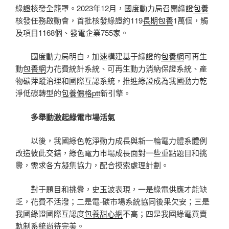
綠證核發全籠罩。2023年12月，國度動力局召開綠證
包養
核發任務啟動會，首批核發綠證約119
長期包養
1萬個，觸
及項目1168個、發電企業755家。
國度動力局明白，加速構建基于綠證的
包養網
可再生
動
包養網
力花費統計系統、可再生動力消納保證系統、產
物碳萍蹤治理和國際互認系統，推進綠證成為我國動力乾
淨低碳轉型的
包養價格ptt
新引擎。
多舉動激起綠電市場活氣
以後，我國綠色乾淨動力成長與新一輪電力體系體例
改造彼此交錯，綠色電力市場成長面對一些重點題目和挑
釁，需求各方凝集協力，配合摸索處理計劃。
對于題目和挑釁，史玉波表現，一是綠電供應才能缺
乏，花費不活潑；二是電-碳市場系統協同後果欠安；三是
我國綠證國際互認度
包養甜心網
不高；四是我國綠電買賣
軌制系統尚待完美。