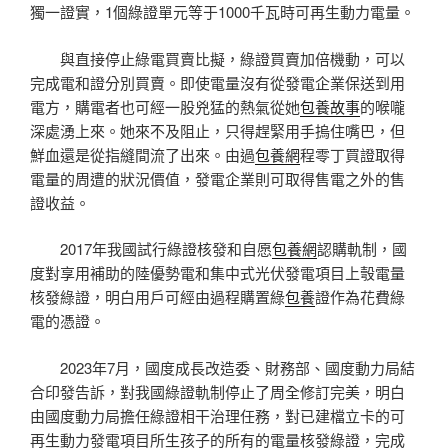
獨一證實，1個綠證單元等于1000千瓦時可再生動力電量。
與直接停止綠電買賣比擬，綠證買賣加倍機動，可以
完成電和證分別買賣。即使電量沒有從發電企業保送到用
電方，購電者也可經一股兇猛的熱氣從她
包養故事
的喉嚨
深處湧上來。她來不及阻止，只得趕緊用手摀住嘴巴，但
鮮血還是從指縫間流了出來。由過
包養網
程零丁買證取得
電量的周遭的狀況價值，發電企業則可取得售電之外的售
證收益。
2017年我國試行綠證核發和自愿
包養網
認購軌制，國
度對享用補助的陸優勢電和集中式光伏發電項目上彀電量
核發綠證，明白用戶可經由過程購置綠
包養
證作為花費綠
電的憑證。
2023年7月，國度成長改造委、財務部、國度動力局結
合印發告訴，對我國綠證軌制停止了周全修訂完美，明白
由國度動力局擔任綠證相干治理任務，對已建檔立卡的可
再生動力發電項目所生孩子的所有的電量核發綠證，完成