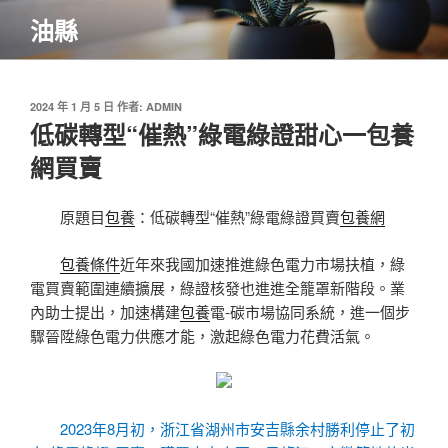
跳
油縣
至
主
要
內
發
2024 年 1 月 5 日
作者:
ADMIN
佈
低碳轉型“催熱”綠電綠證甜心一包養
容
於
網買賣
原題目
包養
：低碳轉型“催熱”綠電綠證買賣
包養網
包養條件
近年來我國加速推進綠色電力市場扶植，綠
電買賣範圍連續擴展，綠證核發也進進全籠罩新階段。業
內助士提出，加速構建
包養
電-碳市場協同系統，進一個步
驟晉陞綠色電力供應才能，激起綠色電力花費活氣。
2023年8月初，浙江省湖州市安吉縣余村勝利停止了初