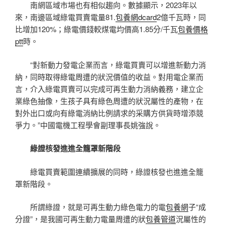
南網區域市場也有相似趨向。數據顯示，2023年以
來，南邊區域綠電買賣電量81.
包養網dcard
2億千瓦時，同
比增加120%；綠電價錢較煤電均價高1.85分/千瓦
包養價格
ptt
時。
“對新動力發電企業而言，綠電買賣可以增進新動力消
納，同時取得綠電周遭的狀況價值的收益。對用電企業而
言，介入綠電買賣可以完成可再生動力消納義務，建立企
業綠色抽像，生孩子具有綠色周遭的狀況屬性的產物，在
對外出口或向有綠電消納比例請求的采購方供貨時增添競
爭力。”中國電機工程學會副理事長姚強說。
綠證核發進進全籠罩新階段
綠電買賣範圍連續擴展的同時，綠證核發也進進全籠
罩新階段。
所謂綠證，就是可再生動力綠色電力的電
包養網
子“成
分證”，是我國可再生動力電量周遭的狀
包養管道
況屬性的