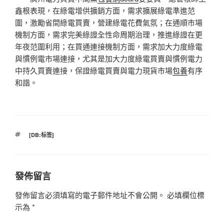
鑫根表現，在綠電增供擴銷方面，需求擴展綠電準進范
圍，激勵省間綠電買賣，營建綠電花費氣氛；在通順市場
機制方面，需求完美綠證全性命周期治理，推進綠證在更
年夜范圍利用；在買通連接機制方面，需求加大力度綠電
與慣例電市場連接，尤其是加大力度綠電買賣與慣例電力
中持久買賣連接，保證綠電買賣與電力現貨市場
包養
有序
和諧。
標
[DB:标签]
籤
發佈留言
發佈留言必須填寫的電子郵件地址不會公開。
必填欄位標
示為
*