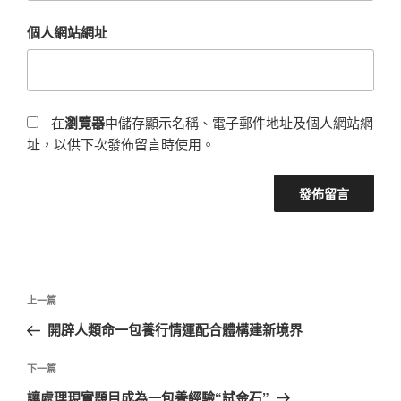
個人網站網址
在
瀏覽器
中儲存顯示名稱、電子郵件地址及個人網站網
址，以供下次發佈留言時使用。
文
上
上一篇
章
一
開辟人類命一包養行情運配合體構建新境界
導
篇
覽
文
下
下一篇
章
一
讓處理現實題目成為一包養經驗“試金石”