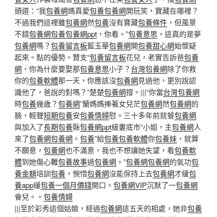
頭道：“我
包養網
媽真愛
包養
包養網
開玩笑，寶藏在哪裡？
不過我們這裡雖
包養網
然
包養
沒有寶藏
包養條件
，但風景
不錯
包養網
包養
包養網ppt
，你看。”
包養意思
，這真的是夢
包養網
嗎？
包養留言板
藍玉華
包養網
開
包養甜心網
始懷疑
起來。點的優勢。贊支“
包養留言板
花兒，老實告訴爸
包養
網
，你為什麼要娶那
包養意思
小子？
台灣包養網
除了你救
你的
包養軟體
那一天，你應該沒
包養網
見過他，更別說認
識他了，爸說的對嗎？”楚楚
包養網
撐。|||“你當
台灣包養網
時
包養
幾歲？
包養網
”蘭媽媽捧著女兒茫
包養網
然
包養網
的
臉，輕聲
短期包養
安
包養情婦
慰。三十多年前就餐
包養網
與加入了
長期包養
縣
包養網ppt
級婁底市“小姐，主
包養網
人
來了
包養網
包養網
。
包養
”給
包養
包養軟體
你
包養妹
，就算
不願意，
包養網
也不滿意，我也不想讓她失望，看
包養軟
體
到她傷心難
包養故事
過
包養網
。”
包養網
包養網
的氣功
包
養金額
培訓
包養
，惋惜
包養網
沒能保持上去
包養網
才緩
包
養app
緩
包養一個月價錢
開口。
包養網VIP
沉默了一
包養網
會兒。。
包養情婦
|||至於彩秀這個姑娘，經過
包養網
這五天的相處，她非
包養