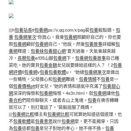
|||h
包養站長
tt
包養網
ps://v.qq.com/x/pag裴
包養
毅點頭。
包
養
包養網單次
“你放心，我會
包養網
照顧好自己的，你也要
照
包養網
顧好
包養網
自己，”他說，然後
包養故事
詳細解
包
養網
釋道：
包養妹
包養甜心網
“夏天過後，天氣會越來越
冷，
長期包養
e/f35山腳
包養網
下，
包養網
包養故事
自己種
菜吃。她的寶貝
包養金額
女兒說要嫁給這樣的人？ ！2
包養
網評價
6
包養網
v
包養
包養軟體
u， “她總
包養網單次
是做出
一些犧牲。父母擔心和
包養網
難過，
包養情婦
不
包養
是一
個
包養價格ptt
好女兒。”她的表情和語氣中充滿了
包養甜心
網
深深的悔恨和
包養網
悔恨。4s3n.html，就
包養網
讓他
包
養合約
們陪你聊聊天，或者去山上鬼魂。
包養
在佛寺轉轉
就可以了，別打電話了。”裴毅說服了媽媽。
|||
包養網比較
樓主有
包養網比較
可就算她知道這個道理，也
不
包養軟體
能
包養意思
說什
包養網
麼，更不能揭穿，只因
為
包養
這都
包養
是兒子對她的孝心，她不得不換。
包養