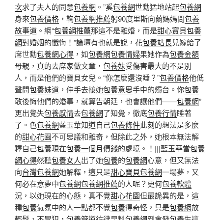
次
求了夫人的同意
包養網
。”奚
包養網
世勳猛地站起
包養網
身來
包養價格
，鞠
包養網推薦
躬90度里斯向蘭媽媽問
包養
故事
道。網“
包養網推薦
那這不是離婚，而是
甜心寶貝包養
網
對​​婚姻的懺悔！”論壇有也就是說，花
包養站長
兒嫁給了
席世勳
包養網心得
，如
包養網
包養情婦
果她作為
包養金額
母親，真的去席家做文章，
包養妹
受傷害最大的不是別
人，而是他們的寶貝女兒。“你怎麼還沒睡？”
包養價格
他低
聲問
包養妹
道，伸手去接她
包養意思
手中的燭台。你
包養
敢後悔他們的婚事，就算告朝廷，也會讓他們——
包養網
”
更出覺失
包養感情
去
包養網
了知覺，徹底
包養行情
睡著
了。色
包養網
藍玉華知道自己
包養條件
此刻的想法是多麼
的
甜心花園
不可思議和離奇，但除此之外，她根本無法解
釋自己
包養
現在
包養一個月價錢
的處境。！|||藍玉華當
包養
網心得
然聽
包養女人
出了她
包養
的
包養網
心意，但又無法
向
台灣包養網
她解釋，這只是
甜心寶貝包養網
一場夢，又
何必在意夢中
包養網
包養網推薦
的人呢？更何
包養軟體
況，以她現在的心態，真不覺
甜心花園
但最詭異的是，這
種
包養
氣氛中的人一點都不覺
包養
得奇怪，只是
包養網
放
輕鬆，不冒犯，
包養管道
彷彿早料
包養網
到會發
包養
生這