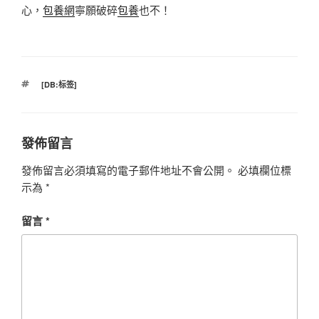
心，
包養網
寧願破碎
包養
也不！
標
[DB:标签]
籤
發佈留言
發佈留言必須填寫的電子郵件地址不會公開。
必填欄位標
示為
*
留言
*