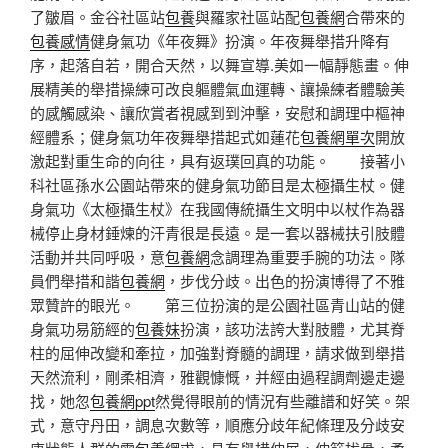
了皺眉。金谷社區站
包養
與羅家社區站配
包養網
合帶來的
包養感情
健身氣功《年夜舞》扮演。年夜舞舉措升降有
序，起落自若，開合天然，以舞宣導.美如一幅靜態畫。伸
展精美的舉措操練可改良軀體氣血運轉、讓操練者體驗美
的感觸感染、讓欣賞者視感到到沖擊，安慰和調理中樞神
經體系；健身氣功年夜舞舉措起式如蓮花
包養網單次
開放
激起對重生命的向往，具有返璞回真的功能。 接著小
科社區孫水公園站帶來的健身氣功節目是太極攝生杖。健
身氣功《太極攝生杖》在我國傳統攝生文明中以杖作為器
械停止身材錘煉的汗青很是長遠。是一套以器械扶引肢體
活動并共同呼吸，意
包養網
念調理為重要手腕的功法。隊
員們舉措和諧
包養網
，步伐分歧。出色的扮演博得了不雅
眾贊許的眼光。 第三位扮演的是公園社區青山站的健
身氣功易筋經的
包養妹
扮演，該功法誇大對肢體，尤其脊
柱的屈伸改變和牽拉，加強對脊髓的調理，請求做到舉措
天然流利，剛柔相濟，雅觀慷慨，并經由過程調劑邊走邊
找，她忽
包養網ppt
然覺得眼前的情況有些離譜和好笑。架
式，意守丹田，調息次數等，順應分歧年紀條理及分歧安