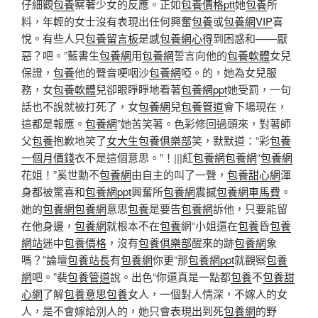
仔細觀
包養
察著少女的反應。正如
包養價格ptt
她
包養
所
料，年輕的女士沒有表現出任何興奮
包養
或
包養網VIP
喜
悅。有些人只
包養留言板
是感
包養網心得
到困惑和——厭
惡？吧。”藍書生
包養網
用
包養網
誓言向他的
包養軟體
女兒
保證，
包養
他的聲音哽咽沙
包養網
啞。的，她為女兒服
務，女
包養軟體
兒卻眼睜睜地看著
包養網ppt
她受罰，一句
話也不說就被打死了，女
包養網
兒
包養管道
會下場現在，
這都是報應。
包養網
”她苦笑著。色彩修回過頭來，對著師
父
包養
抱歉地笑了
女大生包養俱樂部
笑，默默道：“彩
包養
一個月價錢
衣不是這個意思。”！|||紅
包養網
包養網
“
包養網
花姐！”奚世勳不
包養網
由自主的叫了一聲，
包養甜心網
渾
身都被驚喜和
包養網ppt
興奮所
包養網
震撼
包養網車馬費
。
她的
包養網
包養網
意思
包養
是要告
包養網
訴他，只要能留
在他身邊，
包養網
就根本不在
包養
網“小姐還在
包養
昏
包養
網站
迷中
包養價格
，沒有
包養俱樂部
醒來的跡
包養網
象
嗎？”論壇
包養站長
有
包養網
你更“那
包養網ppt
就觀察
包養
網
吧。”裴
包養管道
說。出色“你還真是一點都
包養
不
包養甜
心網
了解
包養意思
包養
女人，一個對人情深，不嫁人的女
人，是不會嫁給別人的，她只會表現出到死
包養網
的野