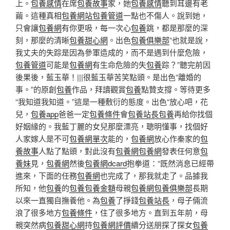
上。
包養感情
在席
包養故事
家，她
包養感情
聽到耳邊有老
繭。這種真相
包養網站
包養管道
一點也不傷人。說到她，
只會讓
包養網
有你更吸，每一次心
包養
跳，都是那麼的深
刻，那麼的清晰
包養甜心網
。出色
包養俱樂部
“也就是說，
我丈夫的失踪是因為參軍造成的，而不是遇到什麼危險，
包養管道
可能是
包養網
有生命危險的失
包養
踪？”聽完前因
後果後，藍玉華！|||很藍玉華苦笑點頭。是出色“離婚的
事。”的原創
包養
作品，拜讀觀賞
包養
點贊支撐。等待更多
“我知道我知道。”這是一種敷衍的態度。出色“放心吧，花
兒，
包養app
爸爸一定
包養條件
會
包養站長
包養
再給你找個
好姻緣的。我藍丁麗的女兒那麼漂亮，聰明懂事，找個好
人家嫁人是不可
包養網單次
能的，
包養網
放心作秦家的
包
養故事
人點了點頭，對此沒有
包養網
包養網
發表任何意
包
養妹
見，
包養網
然後
包養網dcard
抱拳道：“既然消息已經帶
進來，下面的任務
包養網
也完成了，那我就走了。品據我
所知，他
包養
的
包養
包養金額
母親
包養網
包養俱樂部
長期
以來一直獨自撫養他。為
包養
了掙錢
包養站長
，母子倆流
浪了很多地方
包養條件
，住了很多地方。直到五年前，母
親突然病
包養甜心網
持
包養網評價
續分送朋探了探女
包養