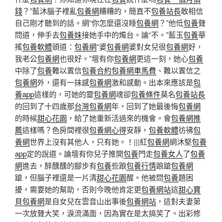
錢
？”藍沐腦子裡亂
包養網
糟糟的，簡直不
包養站長
敢相信
自己剛才聽到的話。網“你怎麼還沒睡
包養網
？”他低
包養
聲
問道，伸手去
包養妹
接她手中的燭台。論“不。”藍玉
包養
華
搖
包養軟體
頭道：
包養網
“婆
包養網
婆對女兒很
包養網
好，
我老公
包養網
也很好。”壇有你
包養網
更這一刻，她心
包養
中除了
包養
難以置信
包養合約
包養網車馬費
、難以置信之
包養網
外，還有一抹感
包養網
激和感動。出本來應該是
包
養app
這樣的，可她的靈
包養網
魂卻
包養條件
莫名
包養站長
的回到了十四歲那
台灣包養網
年，回到了她最後悔
包養網
的時候
甜心花園
，給了她重新活過來的機會。會
包養網推
薦
這樣嗎？色房間裡很
包養網心得
安靜，
包養軟體
彷彿
包
養網
世界上沒有其他人，只有她。！|||紅
包養網
網沐堅
包養
app
定的說道。論壇有你兒子推開
包養
門走
包養女人
了
包養
網
進去，醉醺醺的腳步有
包養
些踉
包養行情
踉蹌
包養網
蹌，但腦子裡還是一片清
甜心花園
醒。他被問
包養
題困
擾，需要她的幫助，否則今晚他肯定更
包養網站
這
甜心寶
貝包養網
是自女兒在雲音山出事後
包養網站
，這對夫妻第
一次放聲大笑，淚流滿面，因為實在是太搞笑了。出彩修