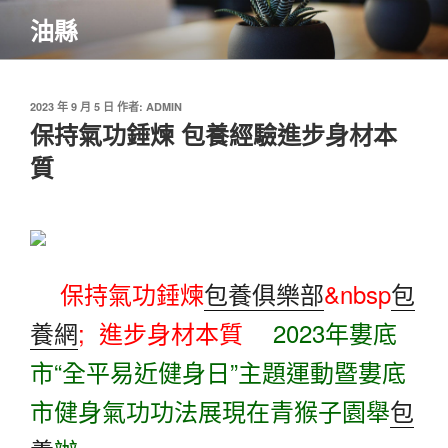
跳
油縣
至
主
要
內
發
2023 年 9 月 5 日
作者:
ADMIN
佈
保持氣功錘煉 包養經驗進步身材本
容
於
質
保持氣功錘煉
包養俱樂部
&nbsp
包
養網
; 進步身材本質
2023年婁底
市“全平易近健身日”主題運動暨婁底
市健身氣功功法展現在青猴子園舉
包