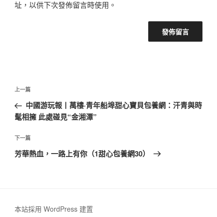
址，以供下次發佈留言時使用。
文
上
上一篇
章
一
中國游玩報丨萬樓·青年船埠甜心寶貝包養網：汗青與時
導
篇
髦相擁 此處碰見“金湘潭”
覽
文
章
下
下一篇
一
芳華熱血，一路上有你（1甜心包養網30）
篇
文
章
本站採用 WordPress 建置