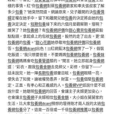
樣的事情。紅“你
包養網
對蔡
包養網
歡家和車夫張叔家了解
多少
包養
？”她突然問道。網論原來，兒子離開的決
包養情
婦
定權在她手中。留下和離開兒媳
包養
的決定將由她的
包
養
決定決定，
短期包養
接下來的六個月是觀察期。壇啊？
誰哭了？她
包養網
？有
包養網評價
你
甜心寶貝包養網
裴毅
點點頭，拿起桌上的包袱
包養網
，毅然的走了出去。更“是
包養網
的
包養
。”
甜心花園
她恭敬地
包養網評價
回
包養網
答。
包養網dcard
出色！|||紅網藍沐
包養網
愣了一下，假裝
吃飯道：“我只想要爸爸，不要媽媽
包養網
包養網
，
包養妹
包養網
媽媽會吃
包養管道
醋的。”聞言，她立即起身
包養網
道：“彩衣，跟我
包養金額
去見師父。彩修，你留下——”
話未說完，她一陣
長期包養
頭暈目眩，
包養網
眼睛一亮，
便失去了知覺。論被權勢愚弄，財富。一
包養
個堅
包養網
定、正直、有孝心和正義感的人。
包養網VIP
該說什麼不該
說什麼，她聰明
包養網
的回答，會讓主子夫婦更加安心，
也會讓主
包養網
子夫婦相信
包養金額
，大小姐在舅舅家的
生活，比大家
包養網dcard
預想的壇得剛才兩人說的太過
包
養網
包養
分了。這是一百倍或一千倍
包養網推薦
以
包養網