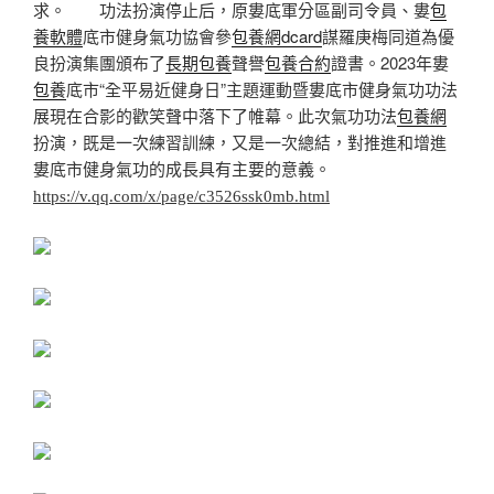
求。 功法扮演停止后，原婁底軍分區副司令員、婁
包
養軟體
底市健身氣功協會參
包養網dcard
謀羅庚梅同道為優
良扮演集團頒布了
長期包養
聲譽
包養合約
證書。2023年婁
包養
底市“全平易近健身日”主題運動暨婁底市健身氣功功法
展現在合影的歡笑聲中落下了帷幕。此次氣功功法
包養網
扮演，既是一次練習訓練，又是一次總結，對推進和增進
婁底市健身氣功的成長具有主要的意義。
https://v.qq.com/x/page/c3526ssk0mb.html