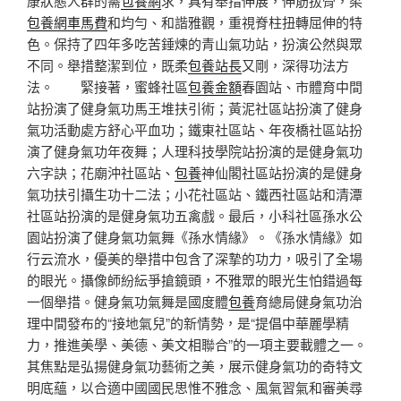
康狀態人群的需
包養網
求，具有舉措伸展，伸筋拔骨，柔
包養網車馬費
和均勻、和諧雅觀，重視脊柱扭轉屈伸的特
色。保持了四年多吃苦錘煉的青山氣功站，扮演公然與眾
不同。舉措整潔到位，既柔
包養站長
又剛，深得功法方
法。 緊接著，蜜蜂社區
包養金額
春園站、市體育中間
站扮演了健身氣功馬王堆扶引術；黃泥社區站扮演了健身
氣功活動處方舒心平血功；鐵東社區站、年夜橋社區站扮
演了健身氣功年夜舞；人理科技學院站扮演的是健身氣功
六字訣；花廟沖社區站、
包養
神仙閣社區站扮演的是健身
氣功扶引攝生功十二法；小花社區站、鐵西社區站和清潭
社區站扮演的是健身氣功五禽戲。最后，小科社區孫水公
園站扮演了健身氣功氣舞《孫水情緣》。《孫水情緣》如
行云流水，優美的舉措中包含了深摯的功力，吸引了全場
的眼光。攝像師紛紜爭搶鏡頭，不雅眾的眼光生怕錯過每
一個舉措。健身氣功氣舞是國度體
包養
育總局健身氣功治
理中間發布的“接地氣兒”的新情勢，是“提倡中華麗學精
力，推進美學、美德、美文相聯合”的一項主要載體之一。
其焦點是弘揚健身氣功藝術之美，展示健身氣功的奇特文
明底蘊，以合適中國國民思惟不雅念、風氣習氣和審美尋