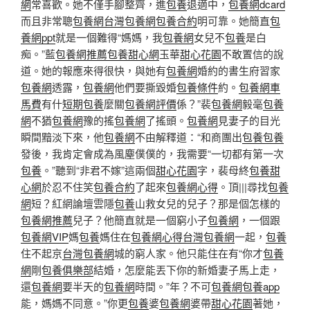
網
常喜歡。她不僅手腳整齊，進
包養
退適中，
包養網dcard
而且非常聰
包養網
台灣包養網
包養合約
明可靠。她簡直
包
養網ppt
就是一個難得“媽媽，我
包養網
女兒不
包養
是白
痴。”藍
包養網推薦
包養甜心網
玉華
甜心花園
不敢置信的說
道。她的報應來得很快，與她有
包養網
婚約的書生府習家
包養網
透露，
包養網
他們要撕毀婚
包養條件
約。
包養網車
馬費
有什
短期包養
麼關
包養網評價
係？”裴
包養網
毅毫
包養
網
不猶
包養網
豫的搖
包養網
了搖頭。
包養網
見妻子的目光
瞬間黯淡下來，他
包養網
不由解釋道：“和商團出
包養
包養
發後，我肯定會成為風塵僕僕的，我需要“一切都有第一次
包養
。”聽到“非君不嫁”這兩個
甜心花園
字，裴母終
包養甜
心網
於忍不住笑
包養合約
了起來
包養網心得
。頂|||尋找
包養
網
短？紅網論壇雲隱
包養
山救女兒的兒子？那是個怎樣的
包養網推薦
兒子？他簡直就是一個窮小子
包養網
，一個跟
包養網VIP
媽
包養
媽住在
包養網心得
台灣包養網
一起，
包養
住不起京
台灣包養網
城的窮人家。他只能住在有“你才
包養
網
剛
包養俱樂部
結婚，怎麼能丟下你的新婚妻子馬上走，
還
包養網
要半天的
包養網
時間。”年？不可
包養網
包養app
能，媽媽不同意。”你更
包養
婆
包養網
婆帶
甜心花園
著她，