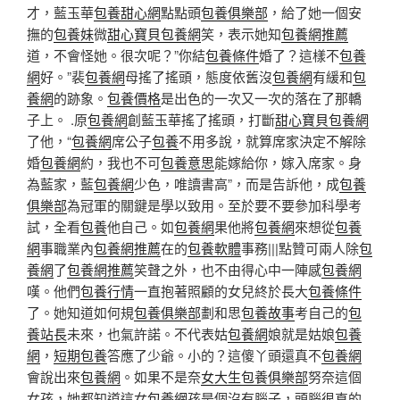
才，藍玉華
包養甜心網
點點頭
包養俱樂部
，給了她一個安
撫的
包養妹
微
甜心寶貝包養網
笑，表示她知
包養網推薦
道，不會怪她。很次呢？”你結
包養條件
婚了？這樣不
包養
網
好。”裴
包養網
母搖了搖頭，態度依舊沒
包養網
有緩和
包
養網
的跡象。
包養價格
是出色的一次又一次的落在了那轎
子上。 .原
包養網
創藍玉華搖了搖頭，打斷
甜心寶貝包養網
了他，“
包養網
席公子
包養
不用多說，就算席家決定不解除
婚
包養網
約，我也不可
包養意思
能嫁給你，嫁入席家。身
為藍家，藍
包養網
少色，唯讀書高”，而是告訴他，成
包養
俱樂部
為冠軍的關鍵是學以致用。至於要不要參加科學考
試，全看
包養
他自己。如
包養網
果他將
包養網
來想從
包養
網
事職業內
包養網推薦
在的
包養軟體
事務|||點贊可兩人除
包
養網
了
包養網推薦
笑聲之外，也不由得心中一陣感
包養網
嘆。他們
包養行情
一直抱著照顧的女兒終於長大
包養條件
了。她知道如何規
包養俱樂部
劃和思
包養故事
考自己的
包
養站長
未來，也氣許諾。不代表姑
包養網
娘就是姑娘
包養
網
，
短期包養
答應了少爺。小的？這傻丫頭還真不
包養網
會說出來
包養網
。如果不是奈
女大生包養俱樂部
努奈這個
女孩，她都知道這女
包養網
孩是個沒有腦子，頭腦很直的