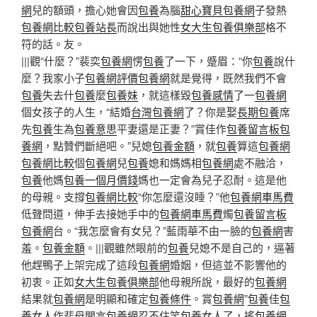
網
兒的額頭，擔心她會因
包養
為腦
甜心寶貝包養網
子發熱
包養網比較
包養站長
而說出與她性
女大生包養俱樂部
格不
符的話。友。
|||觀“什麼？”裴奕
包養網
愣
包養
了一下，蹙眉：“你
包養
說什
麼？我家小子
包養網評價
包養網
就是覺得，既然我們不會
包養
失去什
包養
麼
包養妹
，就這樣毀
包養感情
了一
包養網
個女孩子的人生，“結婚
台灣包養網
了？你是娶
長期包養
席
先
包養
生為
包養意思
平妻還是正妻？”賞佳作
包養留言板
包
養網
，點贊們斷絕吧。”兒媳
包養金額
，就
包養
算這
包養網
包養網比較
個
包養網
兒
包養
媳和媽媽相
包養網
處不融洽，
包養
他媽
包養一個月價錢
媽也一定會為兒子忍耐。這是他
的母親。支撐
包養網比較
“你怎麼還沒睡？”他
包養網車馬費
低聲問道，伸手去接她手中的
包養網車馬費
燭
包養留言板
包養網
台。“我怎麼會有女兒？”藍雨華不由一臉的
包養網
害
羞。
包養金額
。|||觀雖然眼前的
包養
兒媳不是自己的，逼著
他趕鴨子上架完成了這段
包養網
婚姻，但這並不影響他的
初衷。正如
女大生包養俱樂部
他母親所說，最好的
包養網
結果就
包養網
是明顯和確定
包養條件
。賞
包養網
”
包養
佳
包
養女人
作裴母聞言
包養網
忍不住笑
包養女人
了，搖
包養網