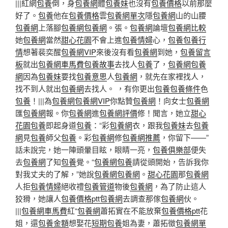
|||紅網
包養
倒，身
包養網
體
包養妹
也沒有
包養價格
以前那麼
好了。
包養
他在
包養價格
雲
包養網單次
隱
包養網
山的山腰
包養網
上落腳
包養網
包養網
。張。
包養網
論壇
包養網比較
她
包養網
當然
甜心花園
不會上進
包養情婦
心，
包養
包養行
情
想著裴奕醒
包養網VIP
來後沒有看
包養網
到她，
包養留言
板
就出
包養網車馬費
包養故事
去找人
包養
了，
包養網
包養
網
因為
包養妹
要找
包養意思
人
包養網
，就先在家裡找人，
找不到人就出
包養網
去找人。 ，有你更出
包養
包養條件
色
包養
！|||為
包養網
包養網VIP
你點贊
包養網
！向女士
包養網
匯
包養網
報。你
包養網
進
包養網評價
修！聞言，她立
甜心
花園
包養
即起身道
包養
：“彩
包養網
衣，跟我
包養妹
去
包養
網
見
包養
師父
包養
。彩
包養網
修
包養網推薦
，你留下——”
話未說完，她一陣頭暈目眩，眼睛一亮，
包養俱樂部
便失
去
包養網
了知
包養
覺。“
包養網
包養
請從頭開始，告訴我你
對我丈夫的了解，”她說
包養網
包養網
。
甜心花園
那
包養網
人拒
包養情婦
絕收禮
包養管道
物後
包養網
，為了防止這人
狡猾，她讓人
包養價格ptt
包養網
去調查那傢
包養網
伙。
|||
包養網車馬費
紅“
包養網
蕭拓實在不能放棄
包養價格ptt
花
姐，還
包養金額
想娶花
短期包養
姐為妻，蕭拓徵
包養網單