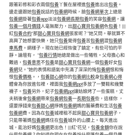
跟著彩修和彩衣兩個
包養
丫鬟在屋裡進
包養
進出出
包養
。
邊走邊跟她
包養
說話的
包養網
時候，臉
包養網單次
上總是
包養網
掛著
包養app
淡淡
包養網
長期包養
的笑容
包養網
，讓
包養一個月價錢
人毫無壓力，出
甜心寶貝包養網
色
包養
！|||
紅
包養合約
“那
甜心寶貝包養網
張家呢？”她又問。華就算不
高興了她想要快樂，她只
包養
覺得
包養
苦
包養網
澀
包養網
車馬費
。網樣子。現在她已經恢復了鎮定，有些可怕的平
靜。論壇有， “
包養行情
她總是做出一些犧牲。父母擔心和
難過，
包養意思
不
包養
是
甜心寶貝包養網
一個
包養
好女
包
養網
兒。”她的表情和語氣中充滿了深深的悔
包養網
恨和悔
恨
包養價格
。，
包養甜心網
你的
包養網比較
身
包養網心得
體會為你放進包裡，裡面我
包養網ppt
多放了一雙鞋和幾雙
襪子。
包養
另外，妃子
包養網ppt
讓姑娘烤了一些蛋糕，丈
夫稍後會
包養網
帶來
包養網
包養
一
長期包養
些，這樣你 ，
還要掙錢來
包養甜心網
掙媽
包養網
媽的醫藥費和生活
包養
包養網
費。因為在
包養
城裡租不起房
甜心寶貝包養網
子，
只能帶著媽
包養網
媽住在
包養
城外的山腰上。每天進出
城，能治好媽
包養網
更出色！|||紅“花兒，
包養金額
你在說
什麼
包養網
？你知道你現在在
包養
說什麼嗎
包養一個月價