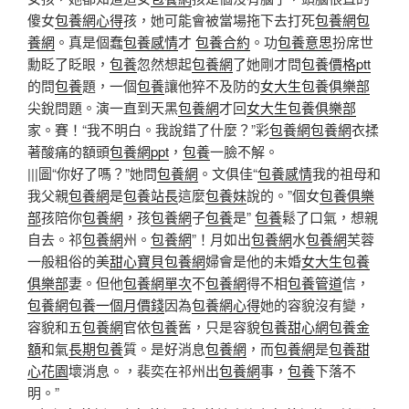
傻女
包養網心得
孩，她可能會被當場拖下去打死
包養網
包
養網
。真是個蠢
包養感情
才
包養合約
。功
包養意思
扮席世
勳眨了眨眼，
包養
忽然想起
包養網
了她剛才問
包養價格ptt
的問
包養
題，一個
包養
讓他猝不及防的
女大生包養俱樂部
尖銳問題。演一直到天黑
包養網
才回
女大生包養俱樂部
家。賽！“我不明白。我說錯了什麼？”彩
包養網
包養網
衣揉
著酸痛的額頭
包養網ppt
，
包養
一臉不解。
|||圖“你好了嗎？”她問
包養網
。文俱佳“
包養感情
我的祖母和
我父親
包養網
是
包養站長
這麼
包養妹
說的。”個女
包養俱樂
部
孩陪你
包養網
，孩
包養網
子
包養
是”
包養
鬆了口氣，想親
自去。祁
包養網
州。
包養網
”！月如出
包養網
水
包養網
芙蓉
一般粗俗的美
甜心寶貝包養網
婦會是他的未婚
女大生包養
俱樂部
妻。但他
包養網單次
不
包養網
得不相
包養管道
信，
包養網
包養一個月價錢
因為
包養網心得
她的容貌沒有變，
容貌和五
包養網
官依
包養
舊，只是容貌
包養甜心網
包養金
額
和氣
長期包養
質。是好消息
包養網
，而
包養網
是
包養
甜
心花園
壞消息。，裴奕在祁州出
包養網
事，
包養
下落不
明。”