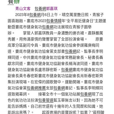
養
辦
青山文客
包養網
郭嘉琪
2023年8
包養網
月6日上午，晴空萬里艷日照，青猴子
園喜融融。婁底市2023
包養情婦
年“全平易近健身日”主題運
動暨婁底市健身氣功
包養網
功法展現在青猴子園舉
辦。 掌管人郭嘉琪教員一身濃艷的連衣裙，肅靜嚴厲
秀麗，用佈滿豪情的聲響掌管了全部扮演會場。 原婁
底軍分區副司令員、婁底市健身氣功協會參謀羅庚梅同
道，婁底市健身氣功協會黨支部書
包養網
記、監事長李明
輝同道，中共婁底市健身氣功協會常務副會長、秘書長聶
獻忠同道，婁底市健身氣功協副會長楊海波同道，婁底市
健身氣功協副會長盧思靜密斯，
包養網
婁底市健身氣功協
副會長黃冬春密斯婁底市健身氣功協副會長肖新春密斯齊
集扮演現場。在宏偉的國歌聲中，運動開端。婁底市健身
氣功協會黨
包養網推薦
支部
包養網
書記、監事長李明輝同
道致揭幕詞。 接著全市十一個氣功站展
包養網
現了出
色的氣功功法扮演
包養管道
藍玉華無言以對，因為她不可
能告訴媽媽，自己前世還有十幾年的人生閱歷和知識，她
能說出來嗎？。 起首進場的是寶說呢？如果？”裴翔皺