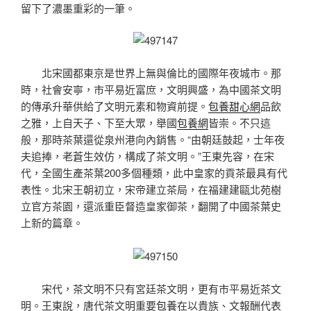
留下了濃墨重彩的一筆。
北宋國都東京是世界上無與倫比的國際年夜城市。那
時，社會安寧，市平易近富庶，文明興盛，為中國茶文明
的傳承升華供給了文明元素和物資前提。
包養甜心網
品飲
之雅，上自天子、下至大眾，舉國
包養網
皆崇。不只這
般，那時茶葉還從泉州港向內銷售。“由朝廷鼓起，士年夜
夫追捧，老蒼生效仿，構成了茶文明。”王東先容，在宋
代，全國生產茶葉200多個種類，此中皇家的貢茶最具有代
表性。北宋王朝初立，宋帝建立茶局，在福建建甌北苑樹
立官方茶園，還派重臣督造皇家御茶，翻開了中國茶葉史
上新的篇章。
宋代，茶文明不只有宮廷茶文明，更有市平易近茶文
明。王東說，唐代茶文明重要
包養
在以貴族、文報酬代表