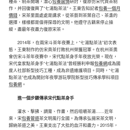
種茶、制茶開端，潛心
包養感情
研討，復原仿宋代貢茶制
作，并回復復興了“七湯點茶法”。王東告知記者
包養一個月
價錢
，宋茶里面處處是講求，從茶藝到茶葉自己、茶盞的
選擇，樣樣都是值得探尋的文明。他遵守古籍來停止操
縱，盡最年夜盡力復原宋茶。
2014年，在兩宋斗茶年夜賽上，“七湯點茶法”初次表
態，王東制作的仿宋貢茶打敗杭州榮獲冠軍。在杭州茶奧
會仿宋斗茶年夜賽中，宋代點茶身手年夜放光榮。現在，
宋代皇家點茶身手“七湯點茶法”曾經勝利申報
包養網
成為國
度人社部新型技巧工種，成為非遺維護項目。同時，“七湯
點茶法”也成為開封年夜學游玩學院新型技巧傳承學科項目
包養網
。
進一個步驟傳承宋代點茶身手
灌水、擊拂、調膏、作畫，然后咀嚼茶湯……近年
來，宋
包養管道
茶文明風行全國。為傳承弘揚宋茶文明，
歸納茶道之美，王東支出了大批的血汗和盡力。2015年，