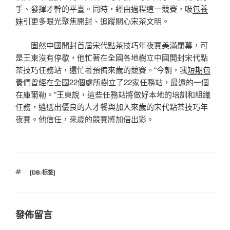
手、發揮才幹的平臺。同時，經由過程這一競賽，吸
包養
妹
引更多眼光聚焦開封、追蹤關心宋茶文明。
固然中國開封首屆宋代點茶技巧年夜賽美滿閉幕，可
是王東沒有停歇，他忙著在全國各地樹立中國開封宋代點
茶技巧任務站，還忙著預備來歲的競賽。“今朝，我
短期包
養
們曾經在全國22個處所樹立了22家任務站，最遠的一個
在庫爾勒。”王東說，這些任務站將做好本地的培訓和組織
任務，遴選出優良的人才餐與加入來歲的宋代點茶技巧年
夜賽。他信任，來歲的競賽將加倍出彩。
標
[DB:标签]
籤
發佈留言