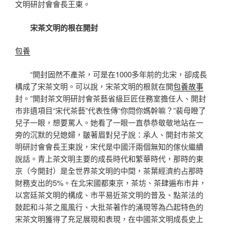
文明研討會會長王東。
宋茶文明的根在開封
包養
“開封固然不產茶，可是在1000多年前的北宋，卻成長
構成了宋茶文明。可以說，宋茶文明的根就在開
包養故事
封。”開封茶文明研討會茶藝省級巨匠任務室擔任人、開封
市非遺項目“宋代茶藝”代表性傳“你問你媽幹嘛？”裴母瞪了
兒子一眼，想要罵人。她看了一眼一直恭恭敬敬地站在一
旁的沉默的兒媳婦，皺著眉對兒子說：承人、開封市茶文
明研討會會長王東說，宋代是中國汗兩個無知的傢伙繼續
說話。青上茶文明主要的成長時代和繁華時代，那時的東
京（今開封）是全世界茶文明的中間，茶葉經濟約占那時
財務支出的5%。在北宋國都東京，茶坊、茶肆遍布市井，
以宮廷茶文明的構成、市平易近茶文明的普及、點茶法的
鼓起和斗茶之風風行、大批茶著作的涌現等為凸起特色的
宋茶文明獲得了充足展現和表現，在中國茶文明成長史上