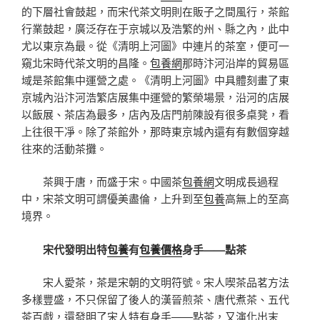
的下層社會鼓起，而宋代茶文明則在販子之間風行，茶館
行業鼓起，廣泛存在于京城以及浩繁的州、縣之內，此中
尤以東京為最。從《清明上河圖》中連片的茶室，便可一
窺北宋時代茶文明的昌隆。
包養網
那時汴河沿岸的貿易區
域是茶館集中運營之處。《清明上河圖》中具體刻畫了東
京城內沿汴河浩繁店展集中運營的繁榮場景，沿河的店展
以飯展、茶店為最多，店內及店門前陳設有很多桌凳，看
上往很干凈。除了茶館外，那時東京城內還有有數個穿越
往來的活動茶攤。
茶興于唐，而盛于宋。中國茶
包養網
文明成長過程
中，宋茶文明可謂優美盡倫，上升到至
包養
高無上的至高
境界。
宋代發明出特
包養
有
包養價格
身手——點茶
宋人愛茶，茶是宋朝的文明符號。宋人喫茶品茗方法
多樣豐盛，不只保留了後人的漢晉煎茶、唐代煮茶、五代
茶百戲，還發明了宋人特有身手——點茶，又演化出末