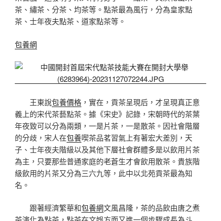
茶、繡茶、分茶、均茶等。點茶最為風行，分為皇家點
茶、士年夜夫點茶、道家點茶等。
包養網
王東說
包養價格
，實在，貢茶呈現后，才呈現真正意
義上的宋代茶藝點茶。據《宋史》記錄，宋朝時代的茶葉
年夜致可以分為兩類，一是片茶，一是散茶。因社會階層
的分歧，宋人在
包養
喫茶品茗習氣上有著宏大差別，天
子、士年夜夫階級以及其他下層社會群體多是以飲用片茶
為主，只要那些普通家庭的老蒼生才會飲用散茶。貴族階
級飲用的片茶又分為三六九等，此中以北苑貢茶最為知
名。
跟著經濟繁華和
包養網
文風昌隆，茶的品飲由唐之煮
茶演化為點茶，點茶在文娛方面又進一個步驟成長為斗