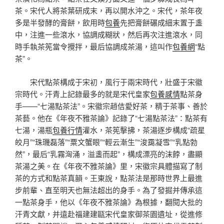
茶。宋代人將茶葉研成末，再以開水沖之。宋代，茶年夜
多是半發酵的膏餅，飲用時
包養
先把膏餅碾成細末置于盞
中，注進一些滾水，協調成糊狀，然后再次注進滾水，同
時手執茶筅當令攪拌，最后協調成茶湯，這叫作
包養網
“點
茶”。
宋代點茶構成于宋初，風行于兩宋時代，壯盛于宋徽
宗時代。汗青上記錄最多的就是宋代皇家
包養感情
點茶身
手——“七湯點茶法”。宋徽宗趙佶愛好茶，精于茶事、善於
茶藝。他在《年夜不雅茶論》記錄了“七湯點茶法”：點茶有
七湯，湯瓶
包養行情
灌水，茶筅擊拂，茶湯逐步構成“疏星
皎月”“珠璣磊落”“粟文蟹眼”“輕云漸生”“浚靄凝雪”“乳點勃
然”，最后“乳霧洶涌，溢盞而起”，構成漂亮的沫餑，盡顯
茶湯之美。在《年夜不雅茶論》里，宋徽宗具體描寫了制
茶的方式和點茶真韻。王東說，點茶法是那時世界上最進
步前輩、直至明天也無法超出的身手。為了發掘并傳承這
一點茶身手，他以《年夜不雅茶論》為根據，翻閱大批的
汗青文獻，并遠赴福建建甌宋代皇家御茶園遺址，從進修