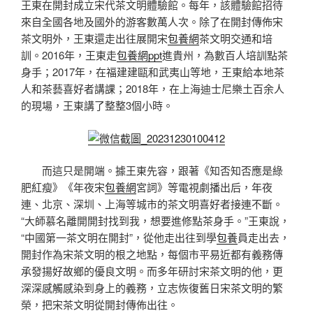
王東在開封成立宋代茶文明體驗館。每年，該體驗館招待
來自全國各地及國外的游客數萬人次。除了在開封傳佈宋
茶文明外，王東還走出往展開宋
包養網
茶文明交通和培
訓。2016年，王東走
包養網ppt
進貴州，為數百人培訓點茶
身手；2017年，在福建建甌和武夷山等地，王東給本地茶
人和茶藝喜好者講課；2018年，在上海迪士尼樂土百余人
的現場，王東講了整整3個小時。
而這只是開端。據王東先容，跟著《知否知否應是綠
肥紅瘦》《年夜宋
包養網
宮詞》等電視劇播出后，年夜
連、北京、深圳、上海等城市的茶文明喜好者接連不斷。
“大師慕名離開開封找到我，想要進修點茶身手。”王東說，
“中國第一茶文明在開封”，從他走出往到學
包養
員走出去，
開封作為宋茶文明的根之地點，每個市平易近都有義務傳
承發揚好故鄉的優良文明。而多年研討宋茶文明的他，更
深深感觸感染到身上的義務，立志恢復舊日宋茶文明的繁
榮，把宋茶文明從開封傳佈出往。