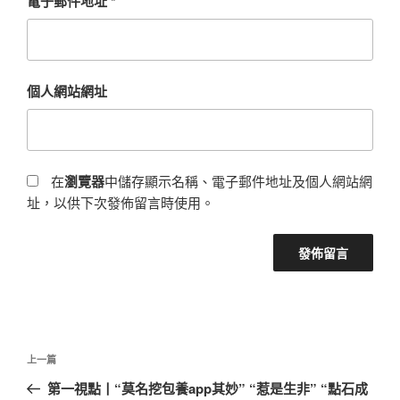
電子郵件地址
*
個人網站網址
在
瀏覽器
中儲存顯示名稱、電子郵件地址及個人網站網
址，以供下次發佈留言時使用。
文
上
上一篇
章
一
第一視點丨“莫名挖包養app其妙” “惹是生非” “點石成
導