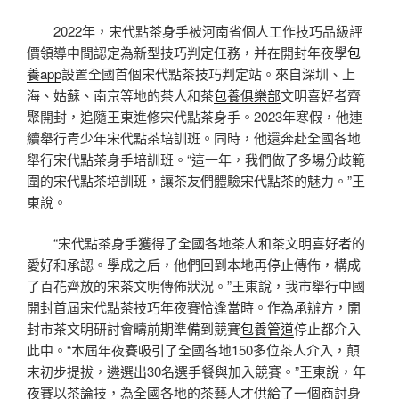
2022年，宋代點茶身手被河南省個人工作技巧品級評
價領導中間認定為新型技巧判定任務，并在開封年夜學
包
養app
設置全國首個宋代點茶技巧判定站。來自深圳、上
海、姑蘇、南京等地的茶人和茶
包養俱樂部
文明喜好者齊
聚開封，追隨王東進修宋代點茶身手。2023年寒假，他連
續舉行青少年宋代點茶培訓班。同時，他還奔赴全國各地
舉行宋代點茶身手培訓班。“這一年，我們做了多場分歧範
圍的宋代點茶培訓班，讓茶友們體驗宋代點茶的魅力。”王
東說。
“宋代點茶身手獲得了全國各地茶人和茶文明喜好者的
愛好和承認。學成之后，他們回到本地再停止傳佈，構成
了百花齊放的宋茶文明傳佈狀況。”王東說，我市舉行中國
開封首屆宋代點茶技巧年夜賽恰逢當時。作為承辦方，開
封市茶文明研討會疇前期準備到競賽
包養管道
停止都介入
此中。“本屆年夜賽吸引了全國各地150多位茶人介入，顛
末初步提拔，遴選出30名選手餐與加入競賽。”王東說，年
夜賽以茶論技，為全國各地的茶藝人才供給了一個商討身