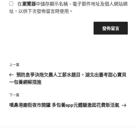
在
瀏覽器
中儲存顯示名稱、電子郵件地址及個人網站網
址，以供下次發佈留言時使用。
文
上
上一篇
章
一
預防息爭決拖欠農人工薪水題目，湖北出臺考甜心寶貝
導
篇
一包養網察措施
覽
文
章
下
下一篇
一
噴鼻港廟街夜市開鑼 多包養app元體驗激起花費新活氣
篇
文
章