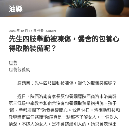
跳
油縣
至
主
要
內
發
2023 年 12 月 17 日
作者:
ADMIN
佈
先生四肢舉動被凍傷，黌舍的包養心
容
於
得取熱裝備呢？
包養
包養
包養網
原題目：先生四肢舉動被凍傷，黌舍的取熱裝備呢？
近日，陜西洛南有家長反
包養網
應陜西商洛市洛南縣
第三低級中學教室和宿舍沒有
包養網
取熱舉措措施、孩子
“腳、手都凍爛了”激發追蹤關心。12月14日，洛南縣科技和
教導體育局任務職“你還真是一點都不了解女人，一個對人
情深，不嫁人的女人，是不會嫁給別人的，她只會表現出