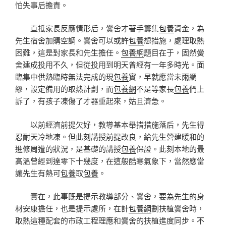
怕失事后擔責。
直抵家長反應情形后，黌舍才著手籌集
包養
資金，為
先生宿舍加購空調。黌舍可以或許
包養
想措施，處理取熱
困難，這是對家長和先生擔任。
包養網
題目在于，固然黌
舍建成投用不久，但從投用到明天曾經有一年多時光。面
臨集中供熱臨時無法完成的現
包養
實，早就應當未雨綢
繆，設定備用的取熱計劃，而
包養網
不是等家長
包養
們上
訴了，有孩子凍傷了才器重起來，姑且濟急。
以前經濟前提欠好，教導基本舉措措施落后，先生得
忍耐天冷地凍。但此刻講授前提改良，給先生營建暖和的
進修周遭的狀況，是基礎的講授
包養
保證。此刻本地的最
高溫曾經到達零下十幾度，在這般酷寒氣象下，當然應當
讓先生有熱可
包養
取
包養
。
實在，此事既是提示教導部分、黌舍，要為先生的身
材安康擔任，也是提示處所，在計
包養網
劃扶植黌舍時，
取熱這種配套的市政工程理應和黌舍的扶植進度同步。不