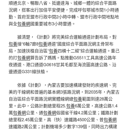
順通北京、暢聯八省、抵邊達海、城鄉一體的綜合平面路
況網，搭客出行加倍平安便捷，完成呼包鄂城市間1小時通
勤、首府至盟市行政中間2小時中轉、盟市行政中間地點地
與全
包養網
國重要城市3小時靈通。
據清楚，《計劃》將完美綜合運輸通道計劃布局，對
包養
接“6軸7廊8
包養
通道”國度綜合平面路況網主骨架布
局，加速扶植自治區“
包養
四橫十二縱”綜合運輸通道。重己
的打
包養網
算告訴了媽媽。點推動G5511工具高速公路年
夜通道、港口通道G0616甘其毛都至海流圖高速公路、沿
邊通道G331線扶植。
依據《計劃》，內蒙古要加速構建發財的疾速網、完
美的干線網和普遍的基本網3張路況網，到2035年，內蒙古
自治區綜合平面路況網實體線網總
包養
範圍到達28萬公
里。此中，公路計劃總里程25.
包養
6萬公里，高速公路1.4
萬
包養網
公里、通
包養網
俗國省干線4.2萬公里；鐵路計劃
總里程2.45萬公里，高（快）速鐵路4500公里、普
包養網
速鐵路2萬公里；計劃機場多少數字139個，同時出力構建