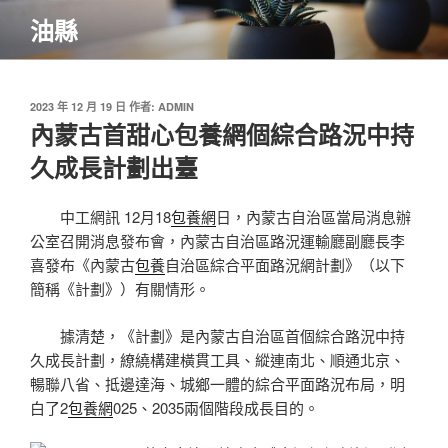
跳
油縣
至
主
要
內
發
2023 年 12 月 19 日
作者:
ADMIN
佈
內蒙古首甜心包養網個綜合路況中持
容
於
久成長計劃出臺
中工網訊 12月18
包養網
日，內蒙古自治區當局消息辦
公室召開消息發布會，內蒙古自治區路況運輸廳副廳長李
喜發布《內蒙古
包養
自治區綜合平面路況網計劃》（以下
簡稱《計劃》）有關情形。
據清楚，《計劃》是內蒙古自治區首個綜合路況中持
久成長計劃，繚繞構建橫貫工具、縱連南北、順通北京、
暢聯八省、抵邊達海、城鄉一體的綜合平面路況布局，明
白了2
包養網
025、2035兩個階段成長目的。