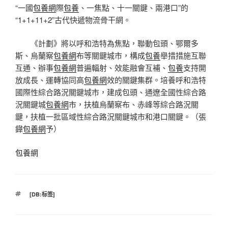
“一國
包養網
際
包養
、一焦點、十一關鍵、兩港口”的
“1+1+11+2”古代快遞物流骨干網。
《計劃》將以呼和浩特為焦點，聯動包頭、鄂爾多
斯、烏蘭察
包養網
布等關鍵城市，構成
包養
舉措措施互聯
互通、辦事
包養網
普遍輻射、效能融會互補、
包養
支持開
放成長、運轉協同高
包養網
效的關鍵集群。培養呼和浩特
國際性綜合路況關鍵城市，建成包頭、通遼全國性綜合路
況關鍵城
包養網
市，扶植烏蘭察布、赤峰等綜合路況關
鍵，扶植一批區域性綜合路況關鍵城市和港口關鍵。（張
鏵
包養網
予）
包養網
標
[DB:标签]
籤