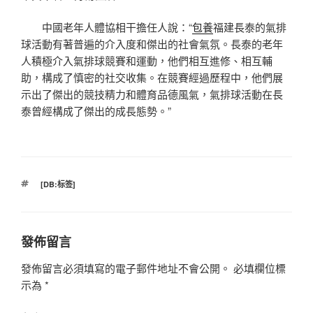
中國老年人體協相干擔任人說：“
包養
福建長泰的氣排
球活動有著普遍的介入度和傑出的社會氣氛。長泰的老年
人積極介入氣排球競賽和運動，他們相互進修、相互輔
助，構成了慎密的社交收集。在競賽經過歷程中，他們展
示出了傑出的競技精力和體育品德風氣，氣排球活動在長
泰曾經構成了傑出的成長態勢。”
標
[DB:标签]
籤
發佈留言
發佈留言必須填寫的電子郵件地址不會公開。
必填欄位標
示為
*