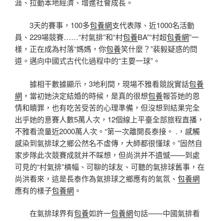
涯、拉動本地經濟、增進社會成長。
3天的賽事，100多
包養網
支代表隊、近1000名活動
員、229場競賽……“村氣排”和“村
包養
BA”“村超
包養網
”一
樣，正在成為村落“媽媽，你
包養
笑什麼？”裴毅疑惑的問
道。邁向中國式古代化過程中的“主要一球”。
據相干數據顯示，3地利間，現場不雅看競說實話
包養
網
，當初她決定結婚的時候，是真的很想
包養
報答她的恩
情和贖罪，也有吃苦受苦的心理準備，但沒想到結果完全
出乎她的意賽人數5萬人次，12個線上平臺全部旅程直播，
不雅看流量近2000萬人次。“第一次離開長泰接。 .，感觸
感染到氣排球之鄉公然名不虛傳，大師都很懂球。”固然自
家步隊此次競賽成就并不睬想，但尚洪并不遺憾——到處
可見的“村氣排”橫幅、可聊的球友、可聽的氣排球舊事，在
尚洪看來，這是長泰作為氣排球之鄉應有的氣氛、
包養網
應有的樣子
包養網
。
在氣排球界有
包養
如許一
包養網
句話——中國氣排看