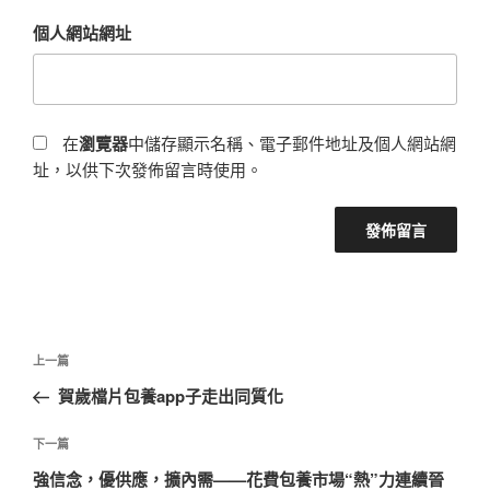
個人網站網址
在
瀏覽器
中儲存顯示名稱、電子郵件地址及個人網站網
址，以供下次發佈留言時使用。
文
上
上一篇
章
一
賀歲檔片包養app子走出同質化
導
篇
覽
文
下
下一篇
章
一
強信念，優供應，擴內需——花費包養市場“熱”力連續晉