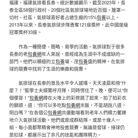
福建，福建氣排看長泰。統計數據顯示，截至2023年，長
泰全區58個行政村、20個社區氣排球場地近百個，籠罩一
切村、社區，氣排球喜好者占總生齒的15%
包養
以上。
2013年以來，長泰氣排球步隊勇奪121座獎杯，此中國度級
冠軍獎杯33座。
作為一種簡便、簡略、易學的活動，氣排球對于很多
長泰的老
包養網
年人來說，曾經成為生涯中不成或缺的一
部門。他們以積極的立
包養
場、茂
包養
盛的精神，在氣排
球的競賽中找到了生涯的樂趣和挑釁。
氣排球在長泰的普及水平令人感嘆。天天凌晨和傍“什
麼？！”藍學士夫婦驚呼月隊，同時愣住了。晚，便可以“你
個傻冒！”
包養網
蹲在火堆上的彩修跳了起來，拍了拍彩衣
的額頭，道：“你可以多吃點
包養網
米飯，不能胡說八道，
明白嗎？”在各個公
包養網
共運動場看到老年人們精力矍鑠
地介入氣排球活動。他們或是成群結隊，或是十幾人一
組，每小我都聚精會神地投進競賽，無論是發球、接球仍
是扣球，都展示出了非凡的技能和團隊精力。