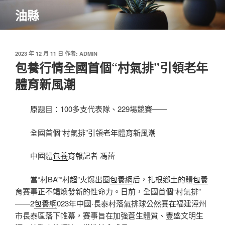
跳
油縣
至
主
要
內
發
2023 年 12 月 11 日
作者:
ADMIN
佈
包養行情全國首個“村氣排”引領老年
容
於
體育新風潮
原題目：100多支代表隊、229場競賽——
全國首個“村氣排”引領老年體育新風潮
中國體
包養
育報記者 馮蕾
當“村BA”“村超”火爆出圈
包養網
后，扎根鄉土的體
包養
育賽事正不竭煥發新的性命力。日前，全國首個“村氣排”
——2
包養網
023年中國·長泰村落氣排球公然賽在福建漳州
市長泰區落下帷幕，賽事旨在加強蒼生體質、豐盛文明生