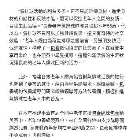
“氣排球活動的利益多多。它不只能錘煉身材，進步身
材的和諧性和反映才能，還可以促進老年人之間的友情，
晉陞生涯品德。”長泰老年氣排球隊隊員張超本年55歲，他
以為，氣排球不只可以加強錘煉後果，還具有奇特的社交
效能，“老年人經由過程氣排球這個前言，分送朋友快活、
促進友情，構成了一
包養
個個慎密的社交圈子。在競賽中
享用樂趣，也在競賽中尋覓挑釁，這種佈滿活氣的生涯狀
況讓長泰的老年人煥收回新的活力。”
此外，福建各級老年人體育協會對氣排球活動的推行
也起到了要害的感化，經由過程供給場地、組織競賽、
包
養網
約
包養
請專門研究鍛練領導等方法
包養網
，積極推進
氣排球在老年人中的普及。
在本年福建平潭首屆全國中老年氣排
包養網
球
包養
精
英賽中、老年
包養
組競賽中，來自全國各地64支步隊睜開
劇烈比賽, 參賽職員年紀均在45至69歲之間，長泰氣排球隊
不負眾看，再創佳績。