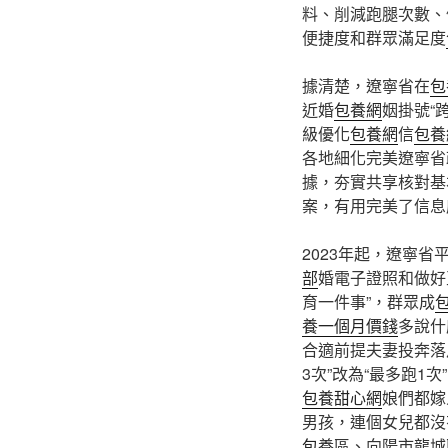
料、削減跑腿次數、
便捷度和群眾滿足度
據清楚，遼寧省在
包
近婚
包養網
姻掛號“
級優化
包養網
信
包養
各地細化完美遼寧省
據，夯實共享核對基
案，有用完美了信息
2023年起，遼寧省
部
婚電子證照和做好
育一件事”，群眾成
養一個月價錢
多說什
合適前提夫妻投奔落戶
3次”改為“最多跑1
包養甜心網
娘們都嫁
男孩，連個女兒都沒
包養
區、向陽市龍城