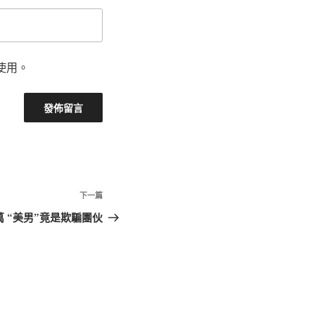
使用。
下
下一篇
一
 “美男”竟是欺騙團伙
篇
文
章