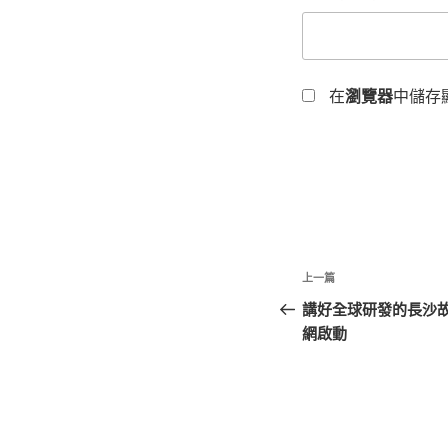
在
瀏覽器
中儲存
文
上
上一篇
章
一
講好全球研發的長沙故
篇
網啟動
導
文
覽
章