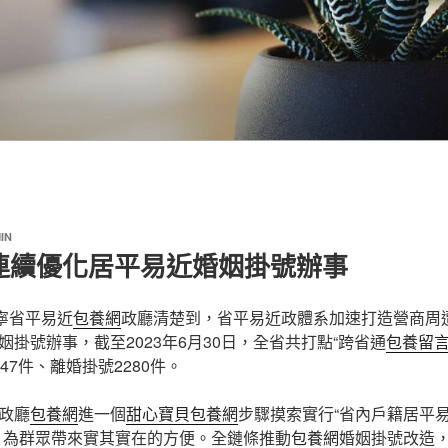
IN
連續優化居平易近婚姻掛號辦事
寧省平易近
包養網
政廳清楚到，省平易近政體系加速打造營商周遭
掛號辦事，截至2023年6月30日，全省共打點“跨省通
包養留
47件、離婚掛號2280件。
政廳
包養網
進一個
甜心寶貝包養網
步驟摸索實行“省內戶籍居平
，為群眾帶來實其實在的方便。全鏈條推動
包養網
婚姻掛號改造