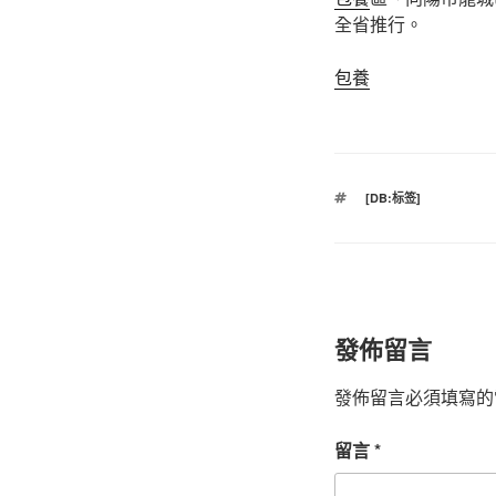
全省推行。
包養
標
[DB:标签]
籤
發佈留言
發佈留言必須填寫的
留言
*