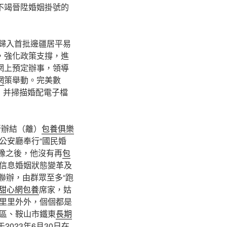
，不竭晉陞婚姻掛號的
寧歸入首批邊疆居平易
，強化政策支撐，進
網上預定辦事，領導
網
策舉動。完美數
條，并掃描婚配電子檔
新辦結（離）
包養俱樂
公安廳奉行“國民婚
豫之後，他沒有再
包
信息婚姻狀態變革及
”聯辦，由群眾至多“跑
甜心網
包養
席家，姑
里里外外，個個都是
區、鞍山市鐵東
長期
2023年6月30日在