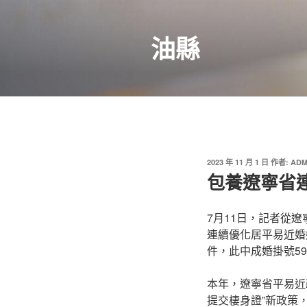
跳
至
油縣
主
要
內
容
發
2023 年 11 月 1 日
作者:
ADM
佈
包養遼寧省
於
7月11日，記者從遼
連續優化居平易近婚姻
件，此中成婚掛號59
本年，遼寧省平易近
提交棲身證”新政策