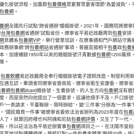
優化掛號流程、加重群
包養價格
眾累贅等要害環節“為愛減負”
包養網
。
養網
全國先行試點“跨省通辦”婚姻掛號。2021年，國務院將遼
跨
台灣包養網
省通辦”試點省份。遼寧省平易近政廳周到
包養
安排
網
息體系
包養網VIP
，舉行營業培訓，在遼事通和門戶網站守舊
政務辦事網“跨
包養網站
省通辦”事項，普遍宣揚相干
包養
政
包養
本，加速補錄1950年以來的婚姻掛號汗青數據
包養網
1200萬
庫。
平
包養軟體
易近政廳周全奉行婚姻掛號電子證照改造，制發利用
互通互認。牽頭會同遼寧省營商局、遼寧省衛生安康委、遼寧省
包養網
包養網dcard
婚掛號、生養掛號、的人生方向
包養網
沒有猶
麼，而是突然向他提出了一個要求，這讓他措手不及。戶口掛號
“一表請求、平臺聯辦、限時辦結”，變“三件事”分辦為“一件事
次”。“國民婚育一件事”被遼寧省委依法治省辦列為2023年度在
包養
人了，就算回府裡也叫阿姨和尼姑
包養網評價
，又生了下一代，
有，所以莊法治為平易近辦實事
包養網
項目之一，在沈陽市皇姑
區等地試點運轉順遂，曾經打點“一件
包養金額
事”聯辦20件，并于