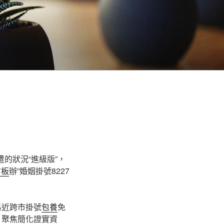
的狀況“進級版”，
言板
辦”婚姻掛號8227
易近跨市掛號
包養
免
，聚焦簡化證實資