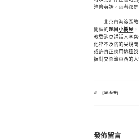
進修英語，兩者都是
北京市海淀區教科
開課的
題目
小樹屋
，
教委消息講話人李奕
他猝不及防的尖銳問
或許真正應用這種說
握對交際流東西的人
標
[DB:标签]
籤
發佈留言