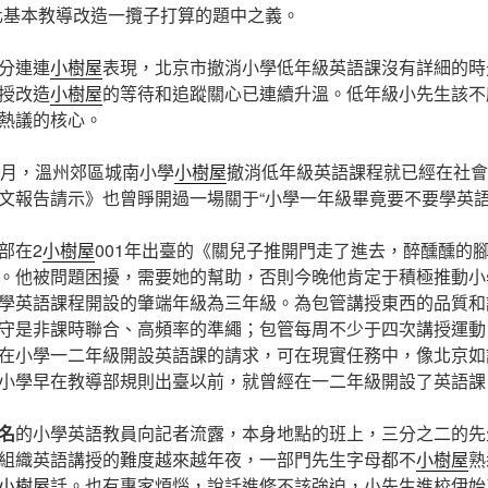
化基本教導改造一攬子打算的題中之義。
分連連
小樹屋
表現，北京市撤消小學低年級英語課沒有詳細的時
授改造
小樹屋
的等待和追蹤關心已連續升溫。低年級小先生該不
熱議的核心。
月，溫州郊區城南小學
小樹屋
撤消低年級英語課程就已經在社會
文報告請示》也曾睜開過一場關于“小學一年級畢竟要不要學英語
部在2
小樹屋
001年出臺的《關兒子推開門走了進去，醉醺醺的
。他被問題困擾，需要她的幫助，否則今晚他肯定于積極推動小
學英語課程開設的肇端年級為三年級。為包管講授東西的品質和
守是非課時聯合、高頻率的準繩；包管每周不少于四次講授運動
在小學一二年級開設英語課的請求，可在現實任務中，像北京如
小學早在教導部規則出臺以前，就曾經在一二年級開設了英語課
名
的小學英語教員向記者流露，本身地點的班上，三分之二的先
組織英語講授的難度越來越年夜，一部門先生字母都不
小樹屋
熟
小樹屋
話。也有專家煩惱，說話進修不該強迫，小先生進校伊始