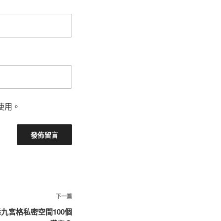
使用。
下
下一篇
一
悉九宮格私密空間100個