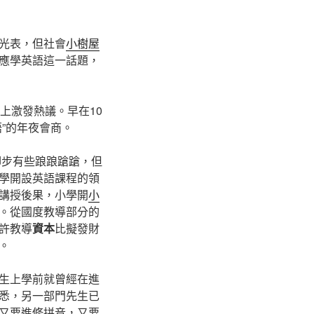
光表，但社會
小樹屋
應學英語這一話題，
上激發熱議。早在10
”的年夜會商。
腳步有些踉踉蹌蹌，但
學開設英語課程的領
講授後果，小學開
小
。從國度教導部分的
許教導
資本
比擬發財
。
生上學前就曾經在進
悉，另一部門先生已
又要進修拼音，又要