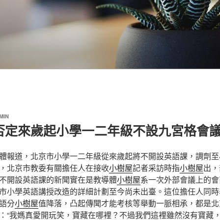
MIN
否定來歲起小學一二年級不設九宮格會
報道，北京市小學一二年級從來歲起將不開設英語課，調劑至
，北京市教委有關擔任人在接收
小樹屋
記者采訪時指
小樹屋
出，
不開設英語課的新聞實在是教導體
小樹屋
系一次外部會議上的會
市小學英語講授改造的詳細計劃至今尚未出臺。這位擔任人同時
語分
小樹屋
值降落，凸起傳聞才能考核等舉動一脈相承，都是北
：“我媽真愛開玩笑，寶藏在哪裡？不過我們這裡雖然沒有寶藏