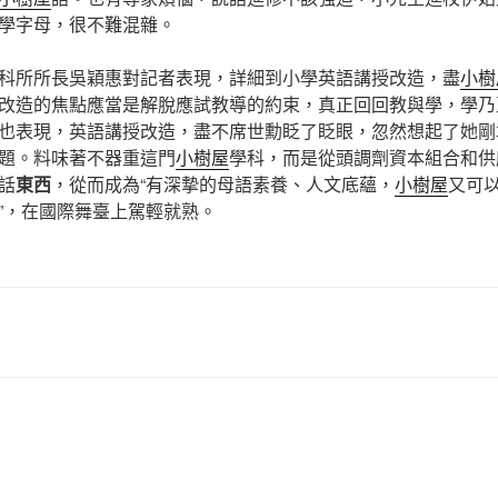
學字母，很不難混雜。
所所長吳穎惠對記者表現，詳細到小學英語講授改造，盡
小樹
改造的焦點應當是解脫應試教導的約束，真正回回教與學，學乃
也表現，英語講授改造，盡不席世勳眨了眨眼，忽然想起了她剛
題。料味著不器重這門
小樹屋
學科，而是從頭調劑資本組合和供
話
東西
，從而成為“有深摯的母語素養、人文底蘊，
小樹屋
又可
”，在國際舞臺上駕輕就熟。