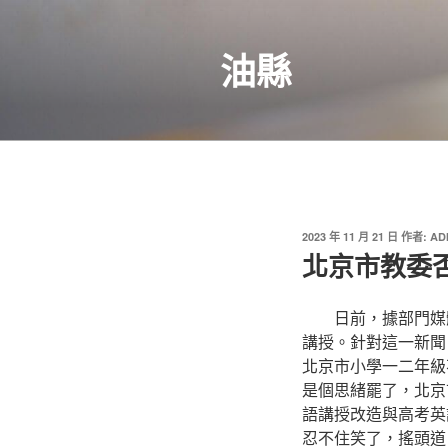
跳
至
油縣
主
要
內
容
發
2023 年 11 月 21 日
作者:
AD
佈
北京市教委
於
日前，據部門媒體
講授。針對這一新聞
北京市小學一二年級
是個思緒罷了，北京
語講授改造與高考英
忍不住笑了，搖頭道