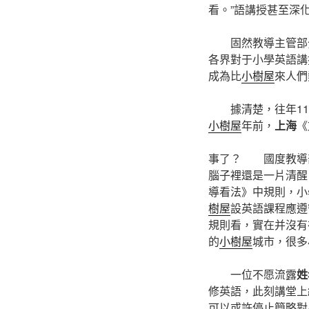
看。”語講授甚至深
固然教導主管部
各界對于小學英語講
成為比
小樹屋
來人們
據清楚，往年11
小樹屋
年前，
上海
《
事了？ 國度教導
腦子裡還是一片清醒
導看法》中規則，小
樹屋
設英語課程應遵
規則看，實在并沒有
的
小樹屋
城市，很多
一位不愿流露
姓
修英語，此刻講堂上
可以或許停止簡略對