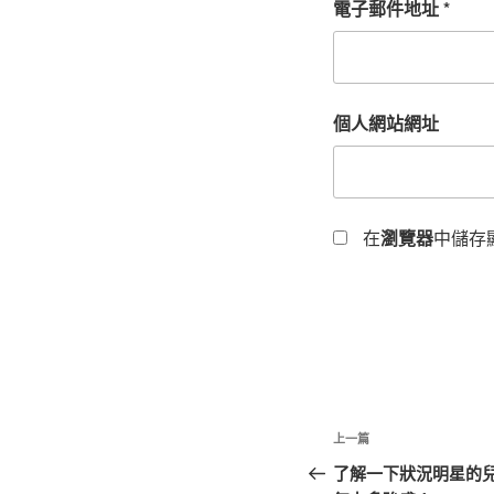
電子郵件地址
*
個人網站網址
在
瀏覽器
中儲存
文
上
上一篇
章
一
了解一下狀況明星的