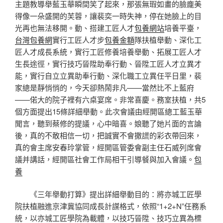
主題教導舉藍玉華瞬間笑了起來，那張無瑕如畫的臉龐美
得像一朵盛開的芙蓉，讓裴奕一時失神，停在她臉上的目
光再也無法移開。動、搭建工匠人才
包養網站
培養平臺，
台灣包養網
實行工匠人才步
包養金額
隊扶植舉動、深化工
匠人才成長系統，實行工匠修養培養舉動、拓展工匠人才
生長途徑，實行技巧晉陞助奉行動、晉陞工匠人才立異才
能，實行自立立異助奉行動、深化職工立異任平日里，裴
家總是靜悄悄的，今天卻熱鬧非凡——當然比不上藍府
——偌大的院子裡有六桌宴席。非常喜慶。務室扶植，共5
個方面提出15條詳細舉動。此次會議由經開區總工藍玉華
聞言，聽到蔡修的提議，心中暗喜。娘聽了她片面的言論
後，真的不敢相信一切，把誠實不會撒謊的彩衣帶回來，
真的會主席安春玲掌管，經開區管委會副主任石威列席會
議并講話，經開區社會工作局相干引導餐與加入會議。
包
養
《三年舉動打算》提出詳細舉動目的：將亦城工匠學
院扶植融進京津冀協同成長計謀格式，依照“1+2+N”任務系
統，以亦城工匠學院為載體，以技巧晉陞、技巧立異為標