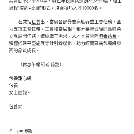
兵運動不少于300場、職位年夜練兵運動不少于9場，經由
過程“培訓+比賽”形式，培養技巧人才10000名。
石威指
包養
出，當局各部分要高度器重工會任務，全
力支撐工會任務。工會和當局相干部分要聯合經開區特色
立異展開任務，繚繞職工需求、人才本質晉陞
包養站長
，
積極搭建平臺施展穿針引線感化，助力經開區高
包養網
東
西的品質成長。
（休息午報記者 孫艷）
包養甜心網
包養
女士匯報。
包養網
標
[DB:标签]