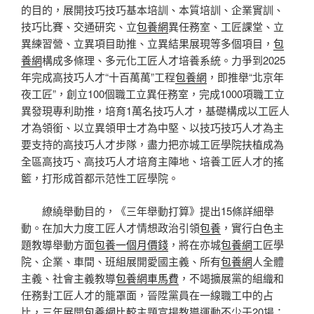
的目的，展開技巧技巧基本培訓、本質培訓、企業實訓、
技巧比賽、交通研究、立
包養網
異任務室、工匠課堂、立
異練習營、立異項目助推、立異結果展現等多個項目，
包
養網
構成多條理、多元化工匠人才培養系統。力爭到2025
年完成高技巧人才“十百萬萬”工程
包養網
，即推舉“北京年
夜工匠”，創立100個職工立異任務室，完成1000項職工立
異發現專利助推，培育1萬名技巧人才，基礎構成以工匠人
才為領銜、以立異領甲士才為中堅、以技巧技巧人才為主
要支持的高技巧人才步隊，盡力把亦城工匠學院扶植成為
全區高技巧、高技巧人才培育主陣地、培養工匠人才的搖
籃，打形成首都示范性工匠學院。
繚繞舉動目的，《三年舉動打算》提出15條詳細舉
動。在加大力度工匠人才情想政治引領
包養
，實行白色主
題教導舉動方面
包養一個月價錢
，將在亦城
包養網
工匠學
院、企業、車間、班組展開愛國主義、所有
包養網
人全體
主義、社會主義教導
包養網車馬費
，不竭擴展黨的組織和
任務對工匠人才的籠罩面，晉陞黨員在一線職工中的占
比，三年展開
包養網比較
主題宣揚教導運動不少于20場；