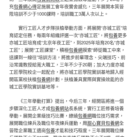
充
包養網心得
足施展工會年夜黌舍感化，三年展開本質晉
陞培訓不少于1000課時，培訓職工3萬人次以上。
實行工匠人才步隊扶植舉動方面，將展開“亦城工匠”培
育認定任務，每兩年組織評選一次“亦城工匠”，將
包養
更多
亦城工匠培育成“北京年夜工匠”，到2025年培育20名“亦城
工匠”；展開“工匠課堂”，積極
包養網
摸索“師從職工中來，
送課到一線往”培訓方法，將進步前輩理念、尖端技巧、前
沿常識教授給寬大職工，三年不少于20期；加大力度亦城
工匠學院校企一起配合，將亦城工匠學院實訓基地歸入經
開區黨校扶植
包養網
計劃，扶植兼具實際與實操效能的亦
城工匠學院實訓基地等。
《三年舉動打算》提出，今后三年，經開區將進一個
步驟深化工匠人才成
包養網站
長系統，實行工匠修養培養
舉動。展開企業級技巧比賽，繚繞
包養網
職位技巧需求，
展開職位練兵及職位年夜練兵運動，周
甜心寶貝包養網
全
晉陞企業職工適崗
包養
才能和技巧程度。三年展開職位練