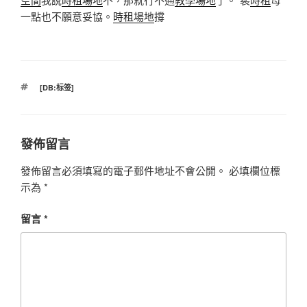
一點也不願意妥協。
時租場地
撐
標
[DB:标签]
籤
發佈留言
發佈留言必須填寫的電子郵件地址不會公開。
必填欄位標
示為
*
留言
*