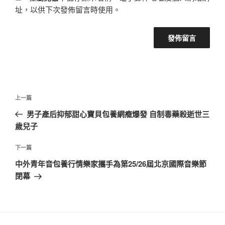
址，以供下次發佈留言時使用。
文
上
上一篇
章
一
男子產后抑郁甜心寶貝包養網癥爆發 自制毒藥殺逝世三
導
篇
歲兒子
覽
文
章
下
下一篇
一
中外青年音包養行情樂家攜手為第25/26屆北京國際音樂節
篇
閉幕
文
章