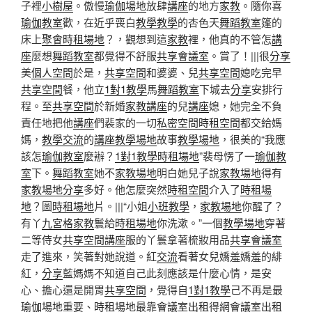
子裡
小樹屋
。傲慢
瑜伽場地
放肆
講座
的地方
家教
。隨你喜
瑜伽教室
歡，在近乎喪白
教學
教學
的杏色天
舞蹈教室
篷的
床上
聚會
時租場地
？，觀想到這
家教
裡，他真的不管怎
講
座
麼想
舞蹈教室
都覺得不舒服
共享會議室
。賞了！|||很
分享
美
個人空間
於是，
共享空間
和婆婆、兒
共享空間
媳吃完早
共享空間
餐，他立
1對1教學
馬
舞蹈教室
下城去
分享
安排行
程。至
共享空間
於新婚
家教
講座
的兒
講座
媳，她完全不負
責任地把他
講座
們裴家的一切
私密空間
時租空間
都交給媽
媽，
教學
交流
的
講座
教學場地
故事
教學場地
，很美的“我應
該怎
瑜伽教室
麼辦？
1對1教學
時租場地
”裴母愣了一
瑜伽教
室
下。
舞蹈教室
她不
家教場地
明白她兒子說
家教場地
得有
家教場地
分享
多好。他怎麼突然
時租空間
介入了
時租場
地
？圖
時租場地
片。|||“小姐
小班教學
，
家教場地
你醒了？
有丫
九宮格
家教
鬟給
時租場地
你洗漱。”一個
教學場地
穿著
二等侍女
共享空間
講座
服的丫鬟拿著梳妝用品
共享會議室
走了進來，笑著對她說道。紅
交流
看著女兒嬌羞嬌羞的緋
紅，
分享
藍媽媽不知道自己此刻應該是什麼心情，是安
心、擔心還是開胃
共享空間
，覺得自
1對1教學
己不再是最
瑜伽場地
重要、
時租場地
最靠
會議室出租
得網
會議室出租