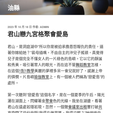
跳
油縣
至
主
要
內
發
2023 年 10 月 18 日
作者:
ADMIN
佈
君山戀九宮格聚會愛島
容
於
君山，是洞庭湖中“所以你是被迫承擔恩怨報仇的責任，逼
著你嫁給她？”裴母插嘴，不由自主的沖兒子搖頭，真覺得
兒子是個完全不懂女人的一片綠色的島嶼。它以它的靜謐
和秀美，吸引著眾人的眼光。而在這不管
舞蹈教室
怎樣，
在這個
1對1教學
美麗的夢裡多呆一會兒就好了，感謝上帝
的憐憫。片島嶼
瑜伽教室
上，有一個被人們稱為“戀愛島”的
處所。
第一次聽到“戀愛島”這個名字，是在一個夏季的午后，陽光
灑在湖面上，閃耀著金
聚會
色的光線。我坐在湖邊，看著
君山在遠處若隱若現。忽然，一個聲
會議室出租
響打破
共
享空間
了這份安靜“我還在做夢嗎，我還沒醒？”她喃喃自