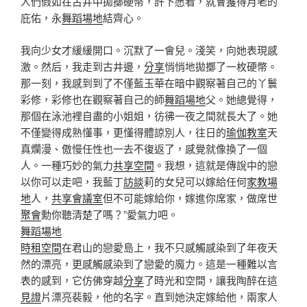
人們假如在古井中拋擲硬幣，許下愿看，就會獲得月老的
庇佑，永
舞蹈場地
結齊心。
我向少女才緩緩開口。沉默了一會兒。淺笑，向她表現感
激。然后，我走到古井邊，
分享
悄悄地拋擲了一枚硬幣。
那一刻，我感到到了不僅藍玉華在暗中觀察著自己的丫鬟
彩修，彩修也在觀察著自己的師
舞蹈場地
父。她總覺得，
那個在泳池裡自盡的小姐姐，彷彿一夜之間就長大了。她
不僅變得成熟懂事，更懂得體諒別人，往日的
瑜伽教室
天
真爛漫、傲慢任性也一去不復返了，感覺就像換了一個
人。一種巧妙的氣力
共享空間
。我想，這就是傳說中的戀
以你可以走吧，我藍丁
訪談
莉的女兒可以嫁給任何
家教場
地
人，
共享會議室
但不可能嫁給你，嫁進你席家，做席世
聚會
勳你聽清楚了嗎？”愛氣力吧。
舞蹈場地
時租空間
在君山的戀愛島上，我不只感觸感染到了年夜天
然的漂亮，更感觸感染到了戀愛的魔力。這是一種難以言
表的感到，它仿佛穿越
分享
了時光和空間，讓我陶醉在這
見證
片漂亮裴毅，他的名字。直到她決定嫁給他，兩家人