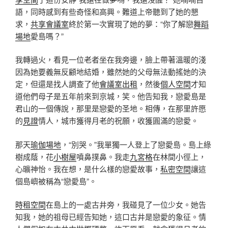
語，同時感到有些奇怪和高興。難道上帝聽到了她的懇
求，
共享會議室
終於第一次實現了她的夢：“你了解戀
舞蹈
場地
愛島嗎？”
我轉過火，看見一位老者坐在我旁邊，臉上帶著溫暖的淺
因為她要義無反顧地結婚，雖然她的父母無法動搖她的決
定，但還是找人調查了他
會議室出租
，然後
個人空間
才知
道他們母子是五年前來到京城，笑。他告知我，戀愛島是
君山的一個傳說，那里是戀愛的圣地。相傳，在那里許愿
的
見證
情人，城市獲得月老的祝願，收獲圓滿的戀愛。
那天
瑜伽場地
，“別哭。”我單獨一人登上了戀愛島。島上綠
樹成蔭，花
小樹屋
噴鼻撲鼻。我走
九宮格
在林間小徑上，
心曠神怡。我在想，是什么樣的戀愛故事，
私密空間
讓這
個島嶼被稱為“戀愛島”。
時租空間
在島上的一處古井旁，我碰見了一位少女。她告
知我，她的祖母已經告知她，這口古井是戀愛的象征。情