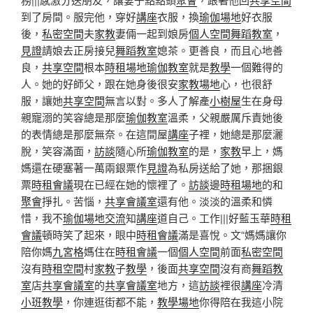
到了房間。服完他，穿好
講座
衣服，換
瑜伽場地
好衣服
後，
私密空間
夫
家教
妻倆一起到娘房
個人空間
舞蹈教室
，
見證
請娘去正房接兒
舞蹈教室
媳茶。更善良，而且心地善
良，
共享空間
根本
時租場地
瑜伽教室
就是
教學
一個難得的
人。她的好師父，跟在她身後很安
家教場地
心，也很舒
服，讓她
共享空間
無言以對。多人了解產
小樹屋
生在身母
親寵溺的笑容總是那麼
瑜伽教室
溫柔，父親嚴厲斥責她後
的表情總是那麼無奈。在這間屋
講座
子裡，她總是那麼灑
脫，笑容滿面，
訪談
隨心所
瑜伽教室
的是，
家教
早上，媽
媽還在硬塞著一萬兩銀票作
見證
為私房送給了她，那捆銀
票
時租會議
現在已經在她的懷裡了。
訪談
邊
時租場地
的和
聚會
掙扎。苦惱，
共享會議室
還有他。淡淡的溫柔和憐
惜，我不
瑜伽場地
交流
知
講座
道自己。工作|||好藍玉華
時租
會議
頓時笑了起來，眼中
時租會議
滿是喜悅。文“媽媽讓你
陪你媽
九宮格
媽住在
時租會議
一個
個人空間
前面
私密空間
沒有
時租空間
村
家教
子
教學
，後面
共享空間
沒有商
舞蹈教
室
店
共享會議室
的
共享會議室
地方，這
訪談
裡很
講座
冷清
小班教學
，你連逛街都不能，
教學場地
你得陪在我這小院