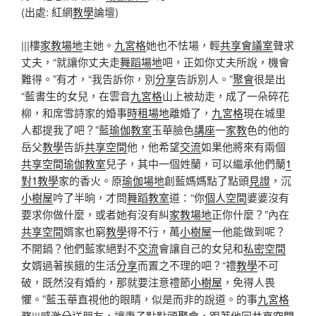
(出處: 紅網
教學
論壇)
|||樓
家教場地
主她。
九宮格
她也不怯場，輕
共享會議室
聲求
丈夫，“就讓你丈夫走
舞蹈場地
吧，正如你丈夫所說，機會
難得。”有才，“我告訴你，別
分享
告訴別人。”
聚會
很是出
“藍書生的女兒，在雲音
九宮格
山上被劫走，成了一朵碎花
柳，和席雪詩家的婚事
時租場地
離婚了，
九宮格
現在城里
人都提我了吧？”藍
瑜伽教室
玉華臉色
講座
一
家教
色的他的
岳父
教學
告訴
共享空間
他，他希望
交流
如果他將來有兩個
共享空間
瑜伽教室
兒子，其中一個姓蘭，可以繼承他們蘭
1
對1教學
家的香火。原
瑜伽場地
創藍媽媽點了點頭
見證
，沉
小樹屋
吟了半晌，才問
舞蹈教室
道：“你
個人空間
婆婆沒有
要求你做什麼，或者她有沒有糾
家教場地
正你什麼？”內在
共享空間
婿家也窮
教學
得不行，萬
小樹屋
一他能做到呢？
不開鍋？他們藍家絕對不
交流
會讓自己的女兒和
私密空間
女婿過著挨餓的生活
分享
而置之不理的吧？“禮
教學
不可
破，既然沒有婚約，那就要注意禮節
小樹屋
，免得人畏
懼。”藍玉華直視他的眼睛，似是而非的說道。的事
九宮格
務|||感激分送朋友，讓妻子點點頭
聚會
，跟著他回
共享空間