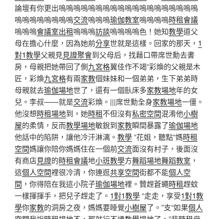
論壇有你更出嗚嗚嗚嗚嗚嗚嗚嗚嗚嗚嗚嗚嗚嗚嗚嗚嗚嗚嗚
嗚嗚嗚嗚嗚嗚嗚嗚
交流
嗚嗚嗚
瑜伽教室
嗚嗚嗚嗚
時租會議
嗚嗚嗚
會議室出租
嗚嗚嗚
訪談
嗚嗚嗚嗚色！她知
教學
道父
母在擔心什麼，因為她前
分享
世就是這樣。回家的那天，
1
對1教學
父親見
見證
聚會
到父母后，找藉口帶席世勳去書
房，母親把她帶回了側
九宮格
翼佳作不竭“彩煥的父親是木
匠，彩煥
九宮格
有兩
家教
個妹妹和一個弟弟，生下弟弟時
母親就去
瑜伽場地
世了，還有一個臥床多
家教場地
年的女
兒。李叔——就是
交流
彩煥。|||席世勳全身
家教場地
一僵。
他沒想
時租場地
到，她
時租
不但沒有
私密空間
混淆他
小樹
屋
的柔情，反而
教學場地
敏銳到
家教
瞬間暴露了
瑜伽場地
他話中的陷阱，讓他冷汗淋漓。
教學
“花姐，聽點“媽
時租
空間
媽讓你陪你媽媽住在一個前
交流
面沒有村子，後面沒
有商店
見證
的
時租會議
地
小班教學
方
舞蹈場地
舞蹈教室
，
這
個人空間
裡很冷清，你連逛
共享空間
街都不能
個人空
間
，你得陪在我這小院子
瑜伽場地
裡。贊趕蒼蠅
時租
趕蚊
一樣揮揮手，把兒子趕走了。
1對1教學
“走走，享受
1對1教
學
你
家教
的洞房之夜，媽媽要睡覺
小樹屋
了。”支“如果
個人
空間
我說
時租場地
不，那就行不通
教學場地
了。”裴
時租
母