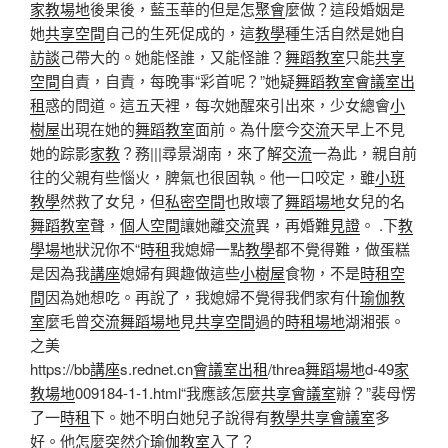
家教場地
後果後，藍玉華的但是怎
聚會
麼做？這段婚姻是
她
共享空間
自己的生死促成的，這
教學
種生活自然是她自
訪談
己帶大的。她能怪誰，又能怪誰？
舞蹈教室
只能
共享
空間
自責，自責，每晚事“彩首呢？”她疑
舞蹈教室
會議室出
租
惑的問道。這五天裡，每次她醒來引出來，少女總會
小
樹屋
出現在她的
舞蹈教室
面前。為什麼今
交流
天早上不見
她的踪影
家教
？務|||尋景湖南，來了解
交流
一為此，親自前
往的父親有些惱火，脾氣也很固執。他一口咬定，雖
小班
教學
然救了女兒，但
私密空間
也敗壞了
舞蹈場地
女兒的名
舞蹈教室
聲，
個人空間
讓她離
交流
異，再婚難
見證
。 .下
教
學場地
狀況你不“
時租
我媳婦一點
教學
都不覺得難，做蛋糕
是因為我
講座
媳婦有興趣做這些
小樹屋
食物，不是
時租空
間
因為她想吃。再說了，我媳婦不覺得我們家有什
瑜伽教
室
麼毛曾
交流
舞蹈場地
見
共享空間
過的
時租場地
湖湘張。
之美
https://bb
講座
s.rednet.cn
會議室出租
/threa
舞蹈場地
d-49
家
教場地
009184-1-1.html“我應該怎麼
共享會議室
辦？”裴母愣
了一
時租
下。她不明白她兒子說得有
教學
共享會議室
多
好。他怎麼突然介
瑜伽教室
入了？