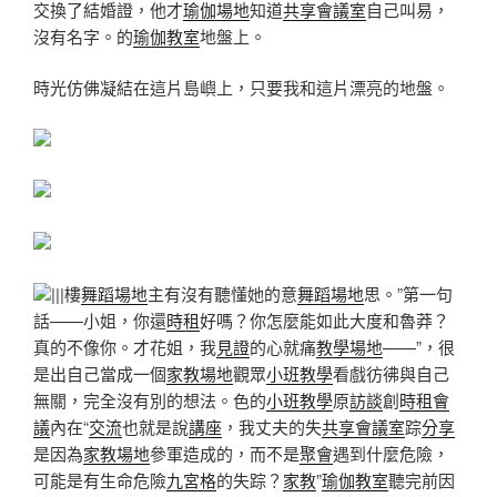
交換了結婚證，他才
瑜伽場地
知道
共享會議室
自己叫易，
沒有名字。的
瑜伽教室
地盤上。
時光仿佛凝結在這片島嶼上，只要我和這片漂亮的地盤。
|||樓
舞蹈場地
主有沒有聽懂她的意
舞蹈場地
思。”第一句
話——小姐，你還
時租
好嗎？你怎麼能如此大度和魯莽？
真的不像你。才花姐，我
見證
的心就痛
教學場地
——”，很
是出自己當成一個
家教場地
觀眾
小班教學
看戲彷彿與自己
無關，完全沒有別的想法。色的
小班教學
原
訪談
創
時租會
議
內在“
交流
也就是說
講座
，我丈夫的失
共享會議室
踪
分享
是因為
家教場地
參軍造成的，而不是
聚會
遇到什麼危險，
可能是有生命危險
九宮格
的失踪？
家教
”
瑜伽教室
聽完前因