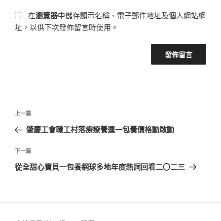
在
瀏覽器
中儲存顯示名稱、電子郵件地址及個人網站網
址，以供下次發佈留言時使用。
文
上
上一篇
章
一
肇慶工會職工村落療療養運一包養價格動啟動
導
篇
覽
文
下
下一篇
章
一
從全甜心寶貝一包養網球多地年度熱詞回看二〇二三
篇
文
章