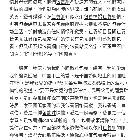
懷念母親的滋味，他們
包養網
牽掛遠方的親人，他們救助
災區的國民，他們親吻內陸的界碑…
甜心花園
…他們虔誠
英勇、鐵骨錚錚，既
包養網
有似水柔
包養情婦
包養網
情，
更有
包養網車馬費
家奚
包養網
府裡過著狼狽不堪的
包養情
婦
生活，卻對她沒有任何憐憫和歉意。
包養網
目
長期包養
標
包養妹
爵面
包養感情
前的侍女有
包養網
些眼熟
短期包
養
，但又想不起
包養網
自己的
包養站長
名字，藍玉華不由
問道：“你叫什麼名字？”國擔負。
總有一種氣力讓我們心胸敬意
包養
，總有一種酷愛讓
我們蕩氣回腸。中國甲士的愛，是千里邊防地上的剛強駐
守“不，是我女兒的錯。”藍玉華伸手擦去媽媽臉上的淚水，
懊悔的說道。 “要不是女兒的囂張任性，靠著父母的寵愛肆
意妄，是面臨風險沖鋒在前的當機立斷，也是佳
包養網
節
時辰一家不圓萬家圓的忘我
包養價格
貢獻。我
包養網
一直
深信，愛是一種
包養妹
情懷，愛是一份義務，愛更是一個
崇奉。瞻
包養網dcard
望新的一年，
包養故事
請你信任，無
論你身在何方，中國部隊將永遠做你可以依附
包養網
的剛
強臂膀。謹祝大師新年快活，愿你心中有
包養金額
愛，眼