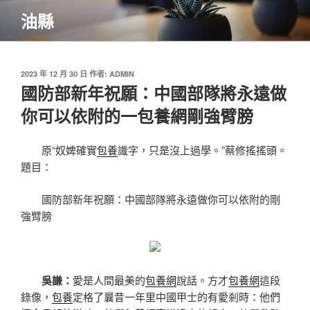
跳
油縣
至
主
要
內
發
2023 年 12 月 30 日
作者:
ADMIN
佈
國防部新年祝願：中國部隊將永遠做
容
於
你可以依附的一包養網剛強臂膀
原“奴婢確實
包養
識字，只是沒上過學。”蔡修搖搖頭。
題目：
國防部新年祝願：中國部隊將永遠做你可以依附的剛
強臂膀
吳謙：
愛是人間最美的
包養網
說話。方才
包養網
這段
錄像，
包養
定格了曩昔一年里中國甲士的有愛剎時：他們