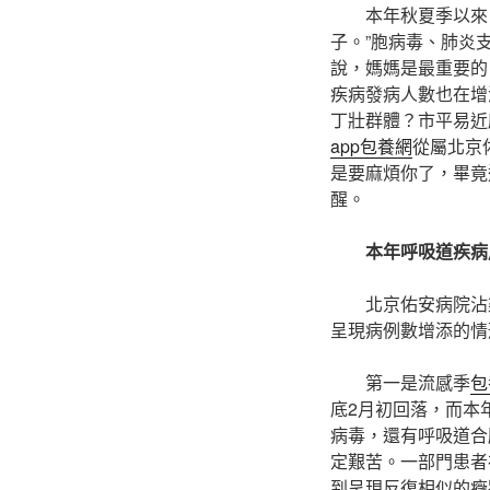
本年秋夏季以來
子。”胞病毒、肺炎
說，媽媽是最重要的
疾病發病人數也在增
丁壯群體？市平易近
app
包養網
從屬北京
是要麻煩你了，畢竟
醒。
本年呼吸道疾病
北京佑安病院沾
呈現病例數增添的情
第一是流感季
包
底2月初回落，而本
病毒，還有呼吸道合
定艱苦。一部門患者
到呈現反復相似的癥