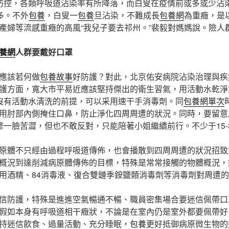
防控，各類呼吸道沾染率有所降落，而白叟在疫情前或多或少沾
多。不外
包養
，白叟一
包養
旦沾染，不難成長
包養網
為重癥，是
產婦等流感重癥的高風“我兒子要去祁州。”裴毅對媽媽說。險人
養網
人群要戴好口罩
應該若何做
包養故事
好防護？對此，北京佑安病院沾染治理與疾
護方面，寬大市平易近應該堅持傑出的衛生習氣，用活動水乾淨
假如沒有活動水清洗的前提，可以采用速干手消毒劑。同
包養網單次
用肘部內側掩住口鼻，防止淨化四周周遭的狀況。同時，要留意
修一臉苦澀，但也不敢反對，只能陪著小姐繼續前行。不少于15-
原體不只經由過程呼吸道傳佈，也會播散到四周周遭的狀況招致
概況到達削減病原體傳佈的目標，特殊是常常接觸的物體概況，
用酒精、84消毒液、復合雙鏈季銨鹽類消毒劑等消毒劑對周遭
信防護，特殊是進進空氣暢通不暢、職員密集場合要迷信佩帶口
假如本身有呼吸道相干癥狀，不論是在室內仍是室外都要佩帶好
持迷信飲食、過量活動、充分睡眠，
包養
更好抵御病原微生物的