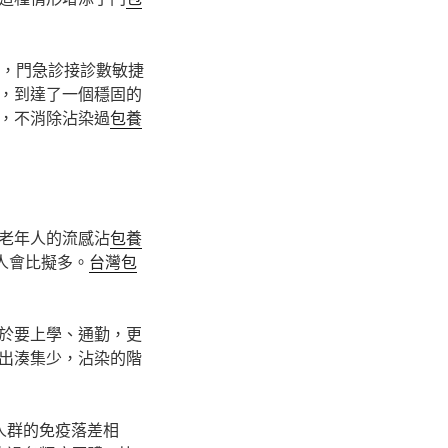
后，門急診接診數敏捷
，到達了一個穩固的
，不消除沾染過
包養
老年人的流感沾
包養
人會比擬多。
台灣包
於要上學、通勤，更
出湊集少，沾染的階
人群的免疫落差相