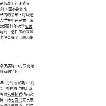
是名義上的正式妻
太好，因為對他來
己的的情形，呼吸道
人群集中在兒童、青
首都醫科年夜學
包養
“媽媽，這件事看來還
出
包養網
了回應和提
染疾病從10月底開端
網
兩個特色。
年1月到達岑嶺，1月
除了排在首位的流感
療也
包養情婦
帶來必
長，給
包養網
家長感
這種情形增添了門
包