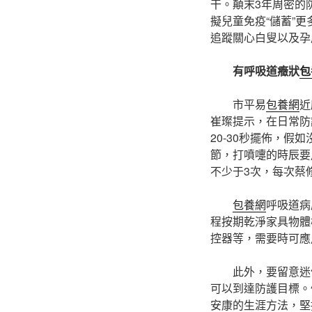
干。顛末3年周密的
擬兒童免疫“儲蓄”更
追蹤關心白叟以及孕
有呼吸道癥狀
包
市平易
包養網
近
崔璨提示，在日常防
20-30秒擺佈，
節，打噴嚏的時辰要
不少于3次，每次蔡
包養網
呼吸道病
程按期乾淨家具物體
控器等，需要時可應
此外，要留意迷
可以到達防護目標。
安康的生涯方法，堅