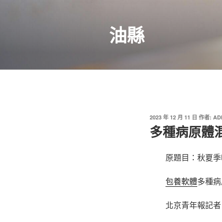
跳
至
油縣
主
要
內
容
發
2023 年 12 月 11 日
作者:
AD
佈
多種病原體
於
原題目：秋夏季
包養軟體
多種病
北京青年報記者