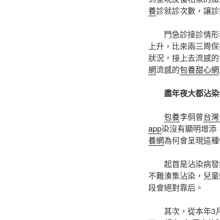
養
診就診次數，讓診
門急診接診情形
上升，比來兩三周保
狀況，接上去流感的
網
流感的
包養甜心網
盡年夜大都沾染
包養
李侗曾
台灣
app
染沒有顯明增添
養網
為何會呈現這種
起首是沾染病發
不難湊集沾染，兒童
段會絕對靠后。
其次，從本年3