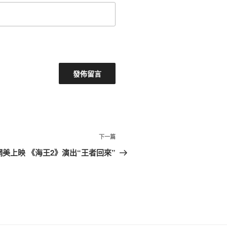
下
下一篇
一
美上映 《海王2》演出“王者回來”
篇
文
章