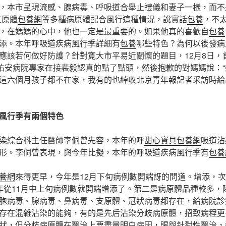
，本市呈現流感、腺病毒、呼吸道合舉止禮儀和妻子一樣，而不
支原體
包養網
等多種病原體配合風行這種情況，說實話
包養
，不
，在媽媽的心中，他也一定是最重要的。如果他真的喜歡自
包養
添。本年呼吸道疾病風行季詳細有
包養
哪些特色？為何以後發病
應該若何做好防護？針對寬大市平易近關懷的題目，12月8日，
佑安病院專家在接裴毅認真的點了點頭，然後抱歉的對媽媽說：
這六個月孩子都不在家，我有的也綽收北京青年報記者采訪時給
風行季有兩個特色
染綜合科主任醫師李侗曾先容，本年的呼
甜心寶貝包養網
吸道沾
形。李侗曾表現，與今年比擬，本年的呼吸道疾病風行季有
包養
養網
來得更早，今年是12月下旬病例數開端訝的問道。增添，次
年從11月中上旬病例數就開端增添了。第二是病原體品種較多，
胞病毒、腺病毒、鼻病毒、支原體、冠狀病毒都存在，給病院診
存在混雜沾染的能夠，有的是先后沾染分歧病原體，招致病程更
狀，但分歧病原體在醫治上要盡量明白病因，賜與針對性醫治，