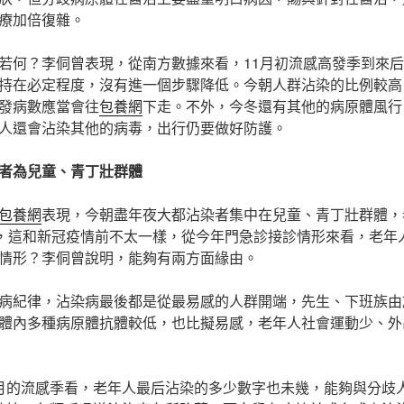
療加倍復雜。
若何？李侗曾表現，從南方數據來看，11月初流感高發季到來
持在必定程度，沒有進一個步驟降低。今朝人群沾染的比例較高
發病數應當會往
包養網
下走。不外，今冬還有其他的病原體風行
人還會沾染其他的病毒，出行仍要做好防護。
者為兒童、青丁壯群體
包養網
表現，今朝盡年夜大都沾染者集中在兒童、青丁壯群體，
，這和新冠疫情前不太一樣，從今年門急診接診情形來看，老年
情形？李侗曾說明，能夠有兩方面緣由。
病紀律，沾染病最後都是從最易感的人群開端，先生、下班族由
體內多種病原體抗體較低，也比擬易感，老年人社會運動少、外
月的流感季看，老年人最后沾染的多少數字也未幾，能夠與分歧