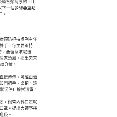
染過各類病原體，比
以下一個步驟要重點
群。
病預防把持處副主任
雙手，每主要堅持
時，要留意咳嗽禮
居家透風，提出天天
30分鐘。
直接傳佈。可經由過
如門把手、桌椅、遠
的狀況停止擦拭消毒。
罩，佩帶內科口罩就
口罩。提出大師堅持
進侵。