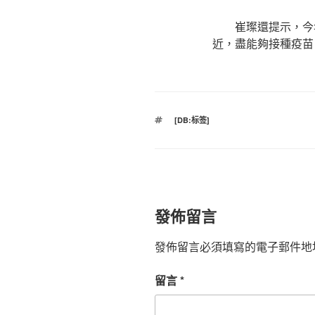
崔璨還提示，今
近，盡能夠接種疫苗
標
[DB:标签]
籤
發佈留言
發佈留言必須填寫的電子郵件地
留言
*