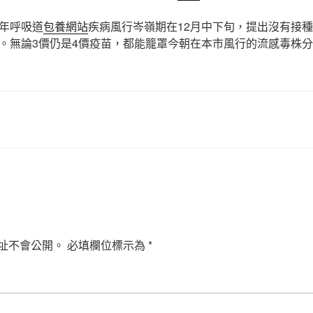
年呼吸道
包養網站
疾病風行岑嶺期在12月中下旬，提出沒有接
。無論3價仍是4價疫苗，都能籠罩今朝在本市風行的流感毒株
址不會公開。
必填欄位標示為
*