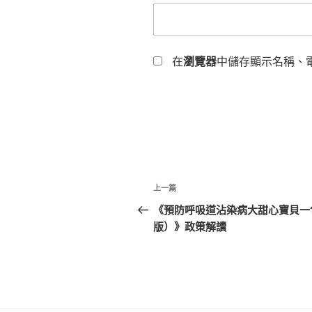
在
瀏覽器
中儲存顯示名稱、
文
上
上一篇
章
一
《預防呼吸道沾染病大甜心寶貝一包
篇
版）》政策解讀
導
文
覽
章