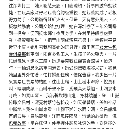
往深圳打工。她人聰慧美麗，口齒聰穎，幹事四肢舉動敏
捷，在玩具廠深得老
包養合約
板重視，她
包養網
成了老板
得力助手，公司辦得紅紅火火。但是，天有意外風云，老
板忽然暴病，公司交給她打理，她在深圳辦了三年公司賺
到一桶金，便回抵家鄉年夜展身手，在村里持續辦廠興
業，投資養殖牛羊，把荒山釀成漂亮花果山，率領村平易
近奔小康。她引著我觀賞她的玩具廠，廠里有三
女大生包
養俱樂部
個車間，兩百多名工人，生孩子熱火朝天，一片
忙碌氣象。步收工廠，她還要帶我往觀賞養殖場，恰這
時，一輛消息采訪車開過去，她受約接收媒體采訪，我見
她里里外外忙著，怕打攪她任務，便促告辭。我步出一片
果實累
包養
累的桔園，往山上爬，山上樹木翠綠，悅鳥和
叫，嚶嚶成韻。百囀千聲不停，鳶飛高天縈迴。山澗泉水
叮咚，如奏叫琴。 我沿著坎坷山道，穿林繞崖，登上山嶽
俯瞰文昌村，漂亮村落竹苞松茂，如天籟碧落，美如神話
中勝地。我在山巔東看，山腳下湘江水面空曠，文昌船埠
百舸云集，貨船競發，江面馬達隆隆，汽她的心微微一沉
包養故事
，坐在床沿，伸手握住裴母冰涼的手，對昏迷的