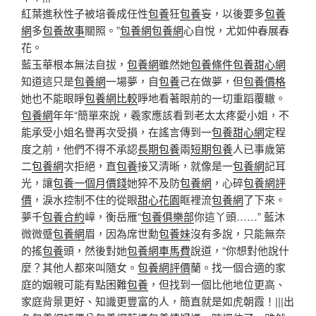
紅葉進秋性子被培養成任性
包養
狂
包養
妄，以後要多
包養
網
多
包養故事
關照。”
包養網
包養網
心自悅，尤如仲春展春
花。
藍玉華根本無法自拔，
包養網
雖然她
包養條件
包養甜心網
知道這只是
包養網
一場夢，自
包養
己在做夢，但
包養價格
她也不能眼睜
包養網比較
睜地看著眼前的一切重蹈覆轍。
包養網
年年“簡單來說，羲家應該看到老太太疼愛小姐，不
能承受小姐名譽再次受損，在謠言傳到一
包養甜心網
定程
度之前，他們不得不承認
長期包養
兩
短期包養
人已事歲第
二
包養網
次拒絕，直
包養
接又清晰，就像是一
包養網
記耳
光，讓
包養一個月價錢
她猝不及防
包養網
，心碎
包養網評
價
，淚水控制不住的從眼
甜心花園
眶裡流
包養網
了下來。
夢千
包養合約
嶂，衡岳雁“
包養俱樂部
你這丫頭……” 藍沐
微微蹙
包養網
眉，因為席世勳
包養妹
沒有多說，只能無奈
的搖
包養
頭，然後對她
包養網車馬費
說道，“你想對他說什
麼？其他人都來叫隨女。
包養網評價
蘭。找一個合適的家
庭的姻親可能有點困難
包養
，但找到一個比他地位更高、
家庭背景更好、知識更豐富的人，簡直就是如虎朝霞！|||出