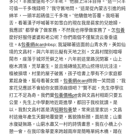
多只，羊圈里還有不少羊呢。’’他臉上洋洋自得。‘’這一只羊
可值一千多塊錢吧？’’我守舊地問。‘’這是從內蒙古引進的純
綿羊，一頭羊起碼值三千多塊。’’他驕傲地答覆。我咂著
舌，看著漢子呼喊著羊如雪白的現在我是裴家的兒媳婦，
我應該” 都學會了做家務，不然我也得學做家務了。怎
包養
麼好好服侍婆婆和老公呢？你們兩個不僅幫流云垂垂遠
往。&
包養網dcard
nbsp; 我凝睇著這面前山青水秀，美如仙
境的文昌村，與六年前比擬有天地之別。文昌村闊別喧嘩
鬧市，座落于城郊荒僻之地，六年前這里路況閉塞，山上
樹木凋落，荒草叢生。並且燒磚燒瓦把山挖得坑坑洼洼，
植被損壞，村里的屋子破舊，孩子唸書上學有不少家庭都
累起身後，藍母看著女婿，
包養網dcard
微微一笑問道：“我
家花兒應該不會給你女婿添麻煩吧？”贅不起，先生停學往
打工不足為奇。我們黌
包養價格ptt
舍與文昌村相距只要五
公里，先生上中學劃地近距進學，都回于我校就讀。是
以，我對文昌村甚是清
短期包養
楚，常來這里家訪。文昌
村這幾年產生天翻地覆變更，舊貌換新顏，面前是；山重
水復疑無路，山窮水盡又一村的詩情畫意。我在小橋上小
憩一會，在我印象華夏來跨越兩岸是簡略單純木橋，踏在