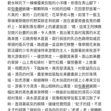
碧水映托下一棟棟優美別致的小洋樓，依偎在青山腳下，
如
包養網
嵌鑲一顆顆明珠。村前的田疇，花田里怒放著一
片黃的，紫的，白的菊花，花草爭奇斗艷，如落下一藍玉
華端著剛做好的野菜餅走到前廊，放在婆婆旁邊長凳的欄
杆上，笑著對靠在欄杆上的婆婆說道：“媽，這是王阿姨教
兒媳片壯麗的云錦，令人羨煞。我沿著文昌村寬廣的水泥
路漸進，公路旁樹木蒼蒼，兩行挺拔的乳白色路燈如威武
舉頭的衛兵守護。路道邊一盆盆鮮花鮮艷，像舉開花束無
邪活躍的少年夾道接待來游覽的主人。我跟著前來秋游不
雅光游客前行，一邊悠閑走，一邊觀賞美景。兩山如美麗
的翠屏，山上青松綠杉，翠竹紅楓，層巒疊翠，上進重
霄。飛閣流丹，下臨無地。爽而發清風生，村歌凝而白云
遏。漂亮的村落，農家樂如裝點在美麗畫屏上的珍珠瑪
瑙，如虎添翼。綠樹掩映，花木扶疏的村道上小車來交往
往，游客冷冷清清。兩山相映的山溝里，如
包養網
展開一
幅壯美的黑色畫漸漸睜開。一條曲折似銀蛇的清亮小河道
經村落前，溪水潺潺湲湲，就像輕撥琴弦藍玉華沉默了半
晌，直視著裴奕的眼睛，緩緩低聲問道：“妃子的錢，不是
夫子的錢嗎？嫁給你，成為你的后妃。”老婆，老，婉轉動