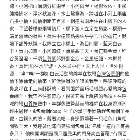
聽。小河把山溝劃分紅兩半，小河兩岸，楊柳依依，垂柳
縷縷拂水，淨水秋波淥，水上鴛鴦游。跨越在小河上兩座
石拱小橋，兩橋相距五百米，相連著兩岸住在山腳下的人
家。了望著橋似兩彎初月，橋下游人立足在攝影。橋頭一
端是蒼藍的荷葉，荷葉中還裝點幾株亭亭玉立的蓮花，艷
陽下額外妖嬈。我鵠立在小橋上，游目四顧，藍天白云
下，青山如黛，小河如綾，荷葉碧于天，菊花簪金黃。稻
谷黃澄澄，千頃
包養網
郊野翻金浪。金風細細，木樨芳
香。真是;魚在水里游，人在畫中行。天上人世，世外桃
源。‘’哞’’’’哞’’一群如白云活動的綿羊在牧鞭
台灣包養網
的催
動下徐徐走向橋來，鮮活狡猾的羊嗅著我手，呼哧呼哧的
鼻息呼在手上麻酥酥的，看到面前靈巧毛絨絨心愛的綿
包
養網
羊，我禁不住獵奇心，摸著它頸上飄拂的毛須。在呼
喊的鞭
包養妹
聲中，羊群像聲勢赫赫的雄師在我身邊漸漸
經由過程。&
包養網
nbsp; 牡羊的漢子手固執趕
包養網
羊長
鞭，古銅色的臉，戴著涼帽，身邊還隨著一只毛色口角相
間牧羊犬，我迎著他滿面笑臉問
包養妹
;’’老鄉，這群羊有幾
多只？’’他咧開嘴顯露兩只煙熏黑的門牙爽直答覆;’’有兩百