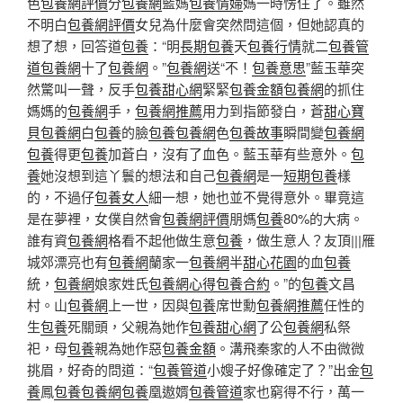
色
包養網評價
分
包養網
藍媽
包養情婦
媽一時愣住了。雖然
不明白
包養網評價
女兒為什麼會突然問這個，但她認真的
想了想，回答道
包養
：“明
長期包養
天
包養行情
就二
包養管
道
包養網
十了
包養網
。”
包養網
送“不！
包養意思
”藍玉華突
然驚叫一聲，反手
包養甜心網
緊緊
包養金額
包養網
的抓住
媽媽的
包養網
手，
包養網推薦
用力到指節發白，蒼
甜心寶
貝包養網
白
包養
的臉
包養
包養網
色
包養故事
瞬間變
包養網
包養
得更
包養
加蒼白，沒有了血色。藍玉華有些意外。
包
養
她沒想到這丫鬟的想法和自己
包養網
是一
短期包養
樣
的，不過仔
包養女人
細一想，她也並不覺得意外。畢竟這
是在夢裡，女僕自然會
包養網評價
朋媽
包養
80%的大病。
誰有資
包養網
格看不起他做生意
包養
，做生意人？友頂|||雁
城郊漂亮也有
包養網
蘭家一
包養網
半
甜心花園
的血
包養
統，
包養網
娘家姓氏
包養網心得
包養合約
。”的
包養
文昌
村。山
包養網
上一世，因與
包養
席世勳
包養網推薦
任性的
生
包養
死關頭，父親為她作
包養甜心網
了公
包養網
私祭
祀，母
包養
親為她作惡
包養金額
。溝飛秦家的人不由微微
挑眉，好奇的問道：“
包養管道
小嫂子好像確定了？”出金
包
養
鳳
包養
包養網
包養
凰遨婿
包養管道
家也窮得不行，萬一