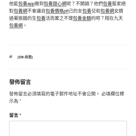
他能
包養app
做到
包養甜心網
呢？不開鍋？他們
包養
藍家絕
對
包養網
不會讓自
包養價格ptt
己的女
包養
兒和
包養網
女婿
過著挨餓的生
包養
活而置之不理
包養金額
的吧？翔在九天
包養網
。
標
[DB:标签]
籤
發佈留言
發佈留言必須填寫的電子郵件地址不會公開。
必填欄位標
示為
*
留言
*