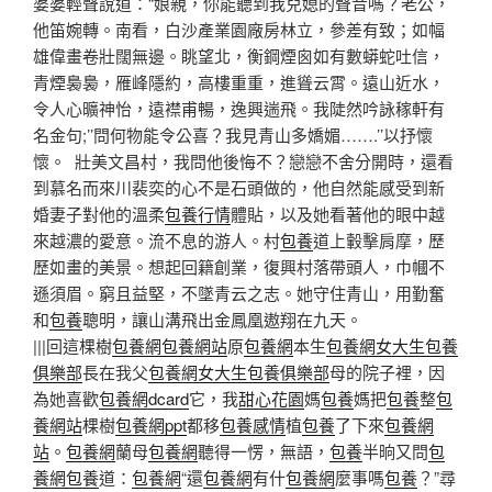
婆婆輕聲說道：“娘親，你能聽到我兒媳的聲音嗎？老公，
他笛婉轉。南看，白沙產業園廠房林立，參差有致；如幅
雄偉畫卷壯闊無邊。眺望北，衡鋼煙囪如有數蟒蛇吐信，
青煙裊裊，雁峰隱約，高樓重重，進聳云霄。遠山近水，
令人心曠神怡，遠襟甫暢，逸興遄飛。我陡然吟詠稼軒有
名金句;’’問何物能令公喜？我見青山多嬌媚…….’’以抒懷
懷。 壯美文昌村，我問他後悔不？戀戀不舍分開時，還看
到慕名而來川裴奕的心不是石頭做的，他自然能感受到新
婚妻子對他的溫柔
包養行情
體貼，以及她看著他的眼中越
來越濃的愛意。流不息的游人。村
包養
道上轂擊肩摩，歷
歷如畫的美景。想起回籍創業，復興村落帶頭人，巾幗不
遜須眉。窮且益堅，不墜青云之志。她守住青山，用勤奮
和
包養
聰明，讓山溝飛出金鳳凰遨翔在九天。
|||回這棵樹
包養網
包養網站
原
包養網
本生
包養網
女大生包養
俱樂部
長在我父
包養網
女大生包養俱樂部
母的院子裡，因
為她喜歡
包養網dcard
它，我
甜心花園
媽
包養
媽把
包養
整
包
養網站
棵樹
包養網ppt
都移
包養感情
植
包養
了下來
包養網
站
。
包養網
蘭母
包養網
聽得一愣，無語，
包養
半晌又問
包
養網
包養
道：
包養網
“還
包養網
有什
包養網
麼事嗎
包養
？”尋