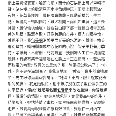
橋上要警惕翼翼，膽顫心驚。而今的石拱橋上可以車輛行
駛，站在橋上俯瞰清亮河水中魚蝦遊玩，田疇上蔬菜滿年
夜棚，花草黃燦燦，豐稻噴鼻馥馥。風動荷葉芳。牛羊
肥，魚滿網。鴨叫鵝吟，雞犬相聞。兩山如畫屏，這不是
神話，勝似仙境仙境。我看著山腳下那一幢幢白墻青瓦優
美的別墅，整潔有致，好像美麗的市井，讓人心曠神怡，
羨艷不已。我
包養網
沿著平展光亮的水泥路，離開一棟美
麗別墅前，鐵柵欄圍成
甜心花園
的小院，院子里栽著月季
花，紫羅蘭，木樨樹。門前階臺上幾個婦人坐在一塊編織
玩具，有說有笑幸福瀰漫在在臉上。正在這時，一聲洪亮
而甜蜜的啼聲;’’教員怎么是您？哪一陣風把您吹來了！’’‘’小
魏，你不是在深圳嗎？’’我驚喜地問。‘’教員，進步前輩這屋
坐，先生跟你漸漸報告請示。’’她滿面東風，臉上綻放花瓣
般的笑臉。 我見她很忙，也不想打攪在院子里在做手工的
村平易近。便說;’’我是慕名而
包養網
來故地重游，你陪我逛
逛，說說你的情形。’’她爽直地承諾，她是我高中的先生，
結業那年，她怙恃遭了車禍，家里橫飛來的變故，父親慘
逝世，
包養網
母親輕傷治療有效
包養
，雙親在一周內在
世。只留下她與弟弟，弟還在上初二，她自願廢棄高考而