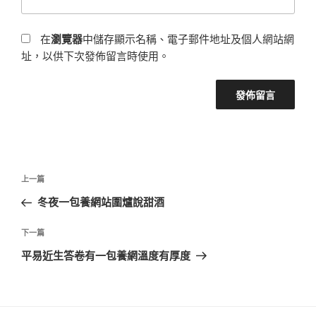
在
瀏覽器
中儲存顯示名稱、電子郵件地址及個人網站網
址，以供下次發佈留言時使用。
文
上
上一篇
章
一
冬夜一包養網站圍爐說甜酒
導
篇
覽
文
下
下一篇
章
一
平易近生答卷有一包養網溫度有厚度
篇
文
章