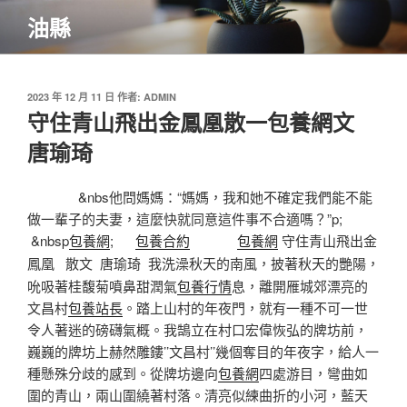
跳
油縣
至
主
要
內
發
2023 年 12 月 11 日
作者:
ADMIN
佈
守住青山飛出金鳳凰散一包養網文
容
於
唐瑜琦
&nbs他問媽媽：“媽媽，我和她不確定我們能不能
做一輩子的夫妻，這麼快就同意這件事不合適嗎？”p;
&nbsp
包養網
;
包養合約
包養網
守住青山飛出金
我洗澡秋天的南風，披著秋天的艷陽，
鳳凰
散文
唐瑜琦
吮吸著桂馥菊噴鼻甜潤氣
包養行情
息，離開雁城郊漂亮的
文昌村
包養站長
。踏上山村的年夜門，就有一種不可一世
令人著迷的磅礴氣概。我鵠立在村口宏偉恢弘的牌坊前，
巍巍的牌坊上赫然雕鏤’’文昌村’’幾個奪目的年夜字，給人一
種懸殊分歧的感到。從牌坊邊向
包養網
四處游目，彎曲如
圍的青山，兩山圍繞著村落。清亮似練曲折的小河，藍天