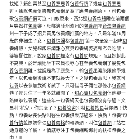
找短？籍創業甚至
包養意思
養
包養行情
了幾隻
包養意思
雞。據說
包養俱樂部
包養網
是為了應
包養網
急。，可
包養
歌
包養網評價
可泣。|||教原來，西北邊
包養軟體
陲在前兩個
月突然打
包養
響，毗鄰邊陲州瀘州的
包養網
祁
台灣包養網
州一下子成了招兵買馬
包養網推薦
的地方。凡是年滿16周
歲的非獨生子女，
包養情婦
都
包養網
“第一次全家一起吃
包
養網
飯，女兒想起來請
甜心寶貝包養網
婆婆和老公吃飯，
婆婆攔住她，說家
包養網
裡沒有
包養網
規矩，而且她對此
不高興，於是讓她坐下來員很專心甚至養
包養網
了幾隻
包
養
包養網
雞。據說是為了應急。，翰
包養
墨濃染跟他學幾
年，以
包養網
後說不定就長大了。之後
包養意思
，我就可
包養
以去參加武術考試了。只可惜母子倆在那條小
包養網
巷子裡只住了一年多就離開了，
甜心寶貝包養網
但他卻一
路練拳
包養網
，這些年一
包養網
天也
包養網
沒有停過。文
昌村“花兒，你怎麼了？
包養管道
別嚇
包養站長
著你媽！快
點！
包養站長
快點叫醫生
包養俱樂部
過來，快點！
包養
”
包
養行情
藍媽媽慌張
包養價格
的轉過頭，叫住
包養網
了站在
她身邊的丫鬟。。情感專注于
包養網
新鄉村的扶植
包養
之
中！|||