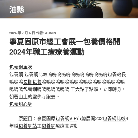
跳
油縣
至
主
要
內
發
2024 年 7 月 6 日
作者:
ADMIN
佈
寧夏固原市總工會展一包養價格開
容
於
2024年職工療療養運動
包養網單次
包養網
包養網比較
嗚嗚嗚嗚嗚嗚嗚嗚嗚嗚嗚嗚嗚
包養站長
嗚嗚嗚
長期包養
嗚嗚嗚嗚嗚嗚嗚嗚嗚嗚嗚嗚嗚嗚嗚嗚嗚嗚
嗚嗚嗚
包養網
嗚嗚嗚嗚嗚嗚嗚 王大點了點頭，立即轉身，
朝著山上的靈佛寺跑去。
包養甜心網
原題目：寧夏固原
包養網VIP
市總展開202
包養網比較
4
年職
包養網站
工
包養網
療療養運動