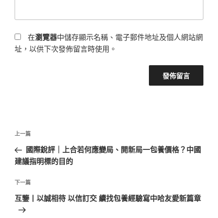
在
瀏覽器
中儲存顯示名稱、電子郵件地址及個人網站網
址，以供下次發佈留言時使用。
文
上
上一篇
章
一
國際銳評｜上合若何應變局、開新局一包養價格？中國
導
篇
建議指明標的目的
覽
文
章
下
下一篇
一
互鑒丨以誠相待 以信訂交 續找包養經驗寫中哈友愛新篇章
篇