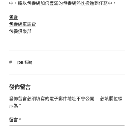
中，將以
包養網
加倍豐滿的
包養網
熱忱投進到任務中。
包養
包養網車馬費
包養俱樂部
標
[DB:标签]
籤
發佈留言
發佈留言必須填寫的電子郵件地址不會公開。
必填欄位標
示為
*
留言
*