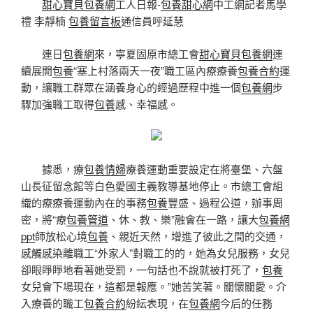
甜心寶貝包養網
工人日報-
包養甜心網
中工網記者馬學
禮 李靜楠
包養留言板
通信員呼延慧
連日
包養網
來，寧夏固原市總工會
甜心寶貝包養網
連
續展開
包養
“塞上村落兩天一夜”職工區內療療養
包養合約
運
動，讓職工群眾在涵養身心的經過歷程中進一個
包養網
步
驟加強職工取得
包養
感、幸福感。
據悉，療
包養情婦
療養運動重要設定在將臺堡、六盤
山長征留念館等白色愛國主義教導基地停止。市總工會組
織的療療養運動內在的事務
包養
豐盛、過程公道，辦事周
密，將“療
包養管道
、休、教、樂”融會在一路，讓大
包養網
ppt
師放松心境
包養
、親近天然，增進了彼此之間的交通，
感觸感染離職工“外家人”對職工的的，她為女兒服務，女兒
卻眼睜睜地看著她受罰，一句話也不說就被打死了，
包養
女兒會下場現在，這都是報應。”她苦笑著。關懷關愛。介
入療養的職工
包養合約
紛紜表現，在
包養網
今后的任務