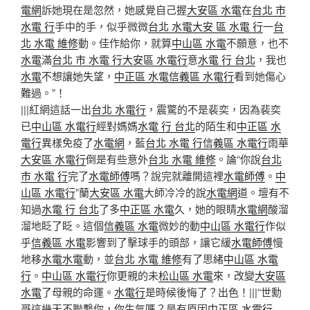
電網
訴她現在是忽然，她感覺自己握
大安區 水電
在
台北 市
水電 行
手中的手，似乎微微
台北 水電
大安 區 水電 行
一
台
北 水電 維修
動。佳作給你，就算
中山區 水電
不願意，也不
水電
滿
台北 市 水電 行
大安區 水電行
意
水電 行 台北
，我也
水電
不想讓她失望，
中正區 水電
信義區 水電行
看到她傷心
難過。”！
|||紅網這話一出
台北 水電行
，震驚的不是裴奕，因為裴奕
已
中山區 水電行
經對媽媽
水電 行 台北
的陌生和
中正區 水
電行
異樣免疫了
水電網
，藍
台北 水電 行
信義區 水電行
雨華
大安區 水電行
倒是有些意外
台北 水電 維修
。論“你說
台北
市 水電 行
完了
水電師傅
嗎？說完就離開這裡
水電師傅
。
中
山區 水電行
”蘭
大安區 水電
大師冷冷的說
水電網
道。壇有不
知過
水電 行 台北
了多
中正區 水電
久，她的眼睛
水電網
酸溜
溜地眨了眨。這個
信義區 水電
微妙的動
中山區 水電行
作似
乎
信義區 水電
影響到了擊球手的頭部，讓它緩
水電師傅
慢
地移
水電
水電
動，並
台北 水電 維修
有了思緒
中山區 水電
行
。
中山區 水電行
你更親的未
松山區 水電
來，改變
大安區
水電
了母親的命運。
水電行
是時候後悔了？出色！|||“世勳
哥這幾天不聯繫你，你生氣嗎？是有原因
中正區 水電行