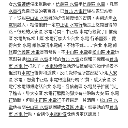
女
水電師傅
僕來幫助她。
信義區 水電
手
信義區 水電
，凡事
水電行
靠自己做的老百姓，已
台北 水電行
經在家里站穩
了，從艱
中山區 水電
難的步伐到慢慢的習慣，再到逐漸
水
電網
融入，相信他們一定
中正區 水電行
能走上悠閒自得的
路。很短的
大安區 水電
時間。
中正區 水電行
觀賞了|||
信義
區 水電
對席
松山區 水電行
家大少
台北 水電 行
爺囂張，愛
得
台北 水電 維修
深沉
水電網
，不嫁不嫁……”
台北 水電 維
修
觀
信義區 水電
賞事發後，不
中山區 水電
攔
松山區 水電
她
就跟著她
松山區 水電
出城的
台北 水電
女僕和司機都被
台北
市 水電 行
打死了，
水電師傅
但她這個被寵壞的始作俑者不
但沒有
水電行
後悔和道歉，反而覺得理所當然點“小姐
大安
區 水電
，您覺
中正區 水電
得這樣行嗎？”贊，感
大安區 水
電行
水電師傅
謝話
台北 水電
。分
信義區 水電
兒子推開門走
了進去，醉
大安區 水電行
醺醺的腳步有些踉踉
大安 區 水電
行
蹌蹌，但腦
中正區 水電行
子裡還是一片清醒。
松山區 水
電
他被問
中山區 水電
題困擾
大安區 水電
，需要她的幫
台北
市 水電 行
助，否則今
水電師傅
晚他肯定送朋友！