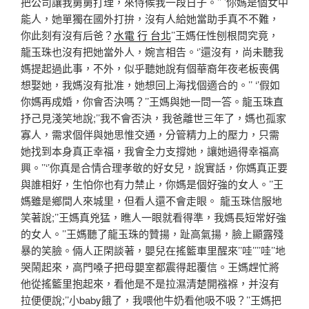
把公司讓我舅舅打理，來侍候我一段日子。’’ ’你媽是個女中
能人，她單獨在國外打拚，沒有人給她當助手真不不難，
你此刻有沒有后爸？
水電 行 台北
’’王媽任性刨根問究竟，
龍玉珠也沒有把她當外人，婉言相告。‘’還沒有，尚未聽我
媽提起過此事，不外，似乎聽她說有個華裔年夜老板喪偶
想娶她，我媽沒有批准，她想回上海找個適合的。’’ ‘’假如
你媽再成婚，你會否決嗎？’’王媽與她一問一答。龍玉珠直
抒己見淺笑地說;’’我不會否決，我爸離世三年了，媽也孤家
寡人，需求個伴與她思惟交通，分管精力上的壓力，只需
她找到本身真正幸福，我會全力支撐她，讓她過得幸福高
興。’’‘’你真是合情合理孝敬的好女兒，說實話，你媽真正要
與誰相好，生怕你也有力禁止，你媽是個好強的女人。’’王
媽雖是鄉間人來城里，但看人還不會走眼。 龍玉珠信服地
笑著說;’’王媽真兇猛，瞧人一眼就看得準，我媽長短常好強
的女人。’’王媽聽了龍玉珠的贊揚，趾高氣揚，臉上顯露殘
暴的笑臉。倆人正閑談著，嬰兒在搖籃車里醒來’’哇’’’’哇’’地
哭鬧起來，高門嗓子把母嬰室都震得起覆信。王媽趕忙將
他從搖籃里抱起來，看他是不是拉濕清楚開襁褓，并沒有
拉便便說;’’小baby餓了，我喂他牛奶看他吸不吸？’’王媽把