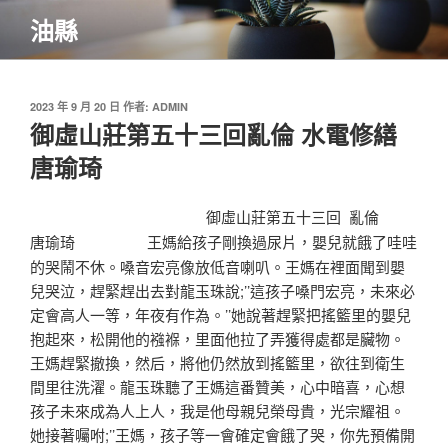
跳
油縣
至
主
要
內
發
2023 年 9 月 20 日
作者:
ADMIN
佈
御虛山莊第五十三回亂倫 水電修繕
容
於
唐瑜琦
御虛山莊第五十三回
亂倫
王媽給孩子剛換過尿片，嬰兒就餓了哇哇
唐瑜琦
的哭鬧不休。嗓音宏亮像放低音喇叭。王媽在裡面聞到嬰
兒哭泣，趕緊趕出去對龍玉珠說;’’這孩子嗓門宏亮，未來必
定會高人一等，年夜有作為。’’她說著趕緊把搖籃里的嬰兒
抱起來，松開他的襁褓，里面他拉了弄獲得處都是臟物。
王媽趕緊撤換，然后，將他仍然放到搖籃里，欲往到衛生
間里往洗濯。龍玉珠聽了王媽這番贊美，心中暗喜，心想
孩子未來成為人上人，我是他母親兒榮母貴，光宗耀祖。
她接著囑咐;’’王媽，孩子等一會確定會餓了哭，你先預備開