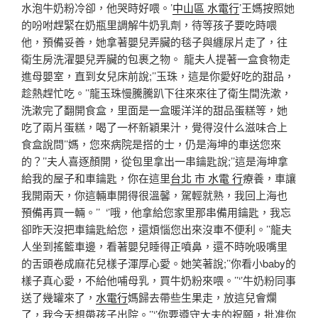
水泡牛奶粉冷卻，他哭時好喂。’
中山區 水電行
’王媽按照她
的吩咐趕緊在奶瓶里調解牛奶乳劑，待等孩子要吃時喂
他，預備妥善，她拿著嬰兒弄臟的毯子與纏尿片走了，往
衛生房洗濯嬰兒弄臟的包裹之物。 龍夫人提著一盒食物走
進母嬰室，直到女兒床前說;’’玉珠，這是你愛好吃的甜品，
趁熱趕忙吃。’’龍玉珠慢騰騰趴下往來來往了衛生間洗漱，
洗漱完了翻開食盒，里面是一盒暖洋洋的甜品蛋糕等，她
吃了兩片蛋糕，喝了一杯新穎果汁，覺得沒什么滋味合上
食盒說問’’媽，您來病院是搭的士，仍是海坤的車送您來
的？’’夫人喜逐顏開，從包里拿出一串鑰匙說;’’這是海坤拿
給我的屋子和車鑰匙，你在這里
台北 市 水電 行
療養，車讓
我開兩天，你這輛車開得很溫馨，駕輕就熟，我回上海也
預備再買一輛。’’ ‘’哦，他拿給您家里那串備用鑰匙，我忘
卻昨天沒把車鑰匙給您，還煩惱您出來沒車不便利。’’龍夫
人坐到搖籃車邊，看著嬰兒睡得正噴鼻，還不時吮吸嘴里
的舌頭卷成麻花兒樣子渾厚心愛。她笑著說;’’你看小baby的
樣子真心愛，不給他哺母乳，買牛奶粉來喂。’’‘’牛奶粉同事
送了幾罐來了，
水電行
媽歸去帶些生果走，放這兒會爛
了，我今天想帶孩子出院。’’‘’你要遵守大夫的祝願，批准你