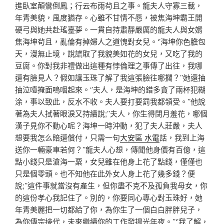
進臥室顛鸞倒鳳；行云布雨茍且之事。龍夫人守寡三載，
年青美貌，風度猶存。心雖不甘情不愿，被焦海坤霸王開
硬弓與她共赴瑤臺夢。一貫自持肅靜嚴厲的龍夫人與女婿
焦海坤茍且，亂倫有掉婦人之道愧對女兒。‘’海坤你色膽包
天，漫無止境，說謊取了我貌美如花的女兒，又吃了我的
豆腐。你對我非禮做出這種有悖倫理之事傳了出往，我哪
還有臉見人？假如讓玉珠了解了我這張臉往哪擱？’’她還抽
抽泣噎掩面嗚咽起來。‘’夫人，是海坤的錯多貪了兩杯犯糊
涂，事以致此，反水不收。夫人要打要罰我都領受。’’他說
著為夫人拭著眼淚又持續說;’’夫人，你生得閉月羞花，哪個
漢子見你不動心呢？海坤一時沖動，犯了夫人莊嚴，夫人
想要我怎么賠還償付，只需一句
大安區 水電
話，我到上海
送你一輛豪車若何？’’龍夫人心想，傳聞他身價有百億，這
點小錢只是滄海一粟，女兒雖在他身上花了點錢，僅僅也
只是個零頭。也不知他在此外女人身上花了幾多錢？便
說;’’這件事就當沒有產生，但你盡不克不及孤負我母女，你
的這份孝心我記住了。別的，你要同心專心對玉珠好，她
年青美麗把一切都給了你，為你生了一個白白胖胖兒子，
為你傳宗接代，未來繼續你的工作發揚光年夜。’’‘’我了解，