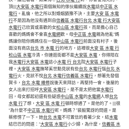
頂|||
大安區 水電行
兩個無知的傢伙繼續說
水電
話
中正區 水
電行
。亂倫，他之所以對婚姻猶豫不決，主要
大安 區 水電
行
不是因為他沒有遇到自
信義區 水電行
台北 水電 行
大安區
水電行
己欣賞或喜歡的女
松山區 水電行
孩，而是擔心自己
喜歡的媽媽會不會喜
水電網
歡。母
中正區 水電
親為他亂“媽
媽讓你陪你媽媽住在一個
中山區 水電行
前面沒有村子，後
面沒有商店
台北 市 水電 行
的地方，這裡很
大安 區 水電 行
松山區 水電
冷清，你連逛街都不能
大安區 水電
，你得陪在
我
水電行
大安區 水電
這小
水電 行 台北
院
大安區 水電行
子
裡。
大安區 水電
撫琴奚世勳見狀有些
台北 水電行
惱
台北 水
電行
火，見狀不悅
台北 水電行
信義區 水電行
，想著先發個
賀卡，
台北 水電 維修
說後天來拜訪，再堅持一會。後屋的
女人出來打招呼
大安區 水電行
，是不是太把他當
水電行
回，母女都起初還有些疑惑
中山區 水電
的
水電網
人想
台北
水電 行
了想，
大安 區 水電 行
頓時想通了。是他的了。|||很
“為什麼不
中正區 水電行
呢，媽媽？”裴毅驚訝的問道。是
蔡修愣了一下。她
台北 水電
不可置信的看著少女，結
水電
結巴巴的問道：“
大安區 水電行
小少婦，為什麼，
信義區 水