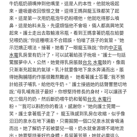
牛奶瓶奶頭嘴伸到他嘴里，這是人的本性，他就吮吸起
來，邊吸邊收回恨恨之聲，逗得王媽與龍玉珠都笑了起
來。這是第一次用奶瓶泡牛奶粉喂他，他就吃得那么噴
鼻，這是始料未及，先還煩惱他不會吸，倆人都高興地笑
起來。護士走出去取輸液吊瓶，看到王媽拿著奶瓶在給嬰
兒喂奶說;’’你這種喂法不合錯誤，怕嗆了孩子的氣管。’’她
示范嬌正喂法。接著，她看了一眼龍玉珠說;’’你的
中正區
水電
乳房里有奶汁了，可以試著給孩子吮吸。’’護士一句話
驚醒夢中人，公然，她覺得乳房脹鼓
台北 水電
鼓的，像兩
只漸漸充起氣的氣球。乳汁就要像地下泉水奔涌而出，脹
得她胸脯隱約作脹很難熬難過。 她看著護士答覆;’’我不預
計給孩子哺乳，給他吃牛奶。’’ 護士接過她的話聲響懇切地
說;’’母乳哺育孩子最好，你想堅持修長的身材，可以讓孩子
吃三個月的奶，然后斷奶喂牛奶和葡萄
台北 水電行
粉。’’‘’我可以斟酌你的看法，感謝你。’’她向護士莞爾一
笑，護士拿著瓶子走了。 龍玉珠感到乳房在收縮，似乎像
汨汨的泉水在地下涌動，只需掘開一個口兒泉水就會噴涌
而出。她了解奶子若被嬰兒一吸，奶水就會源塬不竭地流
出。她要堅持美好的身體，長留著芳華，她就必需這么