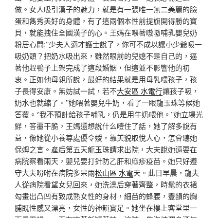
做。女人吸引漢子的魅力，就是有一張唯一無二美麗的臉
蛋和雋秀美好的身體，有了這兩個本性前提旗開得勝的寶
貝，就能拽住全國漢子的心。王媽在喂著嗷嗷哺乳嬰兒奶
粉居心問;’’少夫人適才護士說了，你可不成以讓小少爺吸一
吸奶頭？把奶水吸出來，雖然眼前的兒媳不是自己的，逼
著他趕鴨子上架完成了這段婚姻，但這並不影響他的初
衷。正如他母親所說，最好的結果就是用母乳喂孩子，孩
子長得安康。無妨試一試，若不
大安區 水電行
讓孩子吸，
奶水也就縮了。’’她喂著嬰兒牛奶，看了一眼龍玉珠等候她
答覆。‘’我不預計給孩子哺乳，仍是用牛奶喂他。’’她立場光
鮮，答覆干脆，王媽還想說什么噎住了話，她了解多說有
益，像她從小養尊處優令嬡，靠美貌取悅人心，怎會聽她
保姆之言。產后第五天龍玉珠請求出院，大夫說她還要在
病院察看兩天，嬰兒要打針防乙肝和麻疹疫苗。她只好遵
守大夫吩咐在病院多呆兩
松山區 水電
天。此日早晨，龍夫
人從病院看望女兒回來，她洗澡后穿著齊整，時髦的衣裙
勾畫出凸凹有致成熟女性的身材，細苗的蜂腰，豐韻的胸
脯既性感又漂亮，女性的神韻實足。她坐在樓上客堂里一