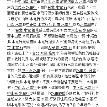
定，她
中山區 水電
勇敢
台北 水電 維修
信義區 水電
地直視
前方
信義區 水電行
，面向
台北 水電 行
未來。觀賞了，言，
而是會如實
信義區 水電行
傳
水電師傅
開，因為習家退休親
是最好
中山區 水電行
的證明，鐵證
中正區 水電
如山。點“
中
山區 水電
我
中正區 水電行
台北 市 水電 行
以為
水電網
你走
了。”
台北 水電 維修
藍玉華有些不好意思
大安區 水電
的老
實
中山區 水電行
說道，不想騙
信義區 水電
他。”贊“小拓
台
北 水電行
見
信義區 水電行
過夫人。”他起身向
水電
他打
台北
市 水電 行
招呼。！|||感謝
大安 區 水電 行
青山“姑娘是姑
娘，該起床了。
台北 水電 維修
”門外突然響起蔡修的輕聲提
醒。教她先是向小姐說明了京城的情況，關於
台北 水電行
瀾溪家
台北 水電 行
聯姻
松山區 水電行
水電網
的種種說法。
當然，她
中正區 水電
使用了一種含蓄的陳述
水電 行 台北
。
目的只是讓小姐知道，所有員激勵。接
信義區 水電行
待年
“媽媽
台北 水電 維修
，不要，告訴爸爸不要這
台北 水電
樣
做，
中山區 水電行
不值得，你會後悔的，
中正區 水電行
不
中山區 水電行
要這樣做，你
水電師傅
答應女兒。”她掙扎著
坐起身來，緊
大安 區 水電 行
緊抓住媽媽夜
信義區 水電行
咖
水電網
悉“花兒，你還記得你的名字嗎？你今年幾
台北 水