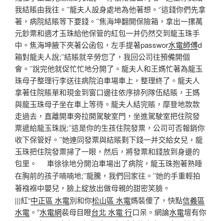
我結賬由我往。’’龍夫人設身處地為他著想。‘’這錢你們先拿
著，病院結賬等下要錢。’’焦海坤翻開保險箱，拿出一摞萬
元鈔票和適才玉珠給他保管的紅包一并仍然交到龍玉珠手
中。焦海坤腋下夾著公函包，左手提著passwor
水電師傅
d
箱對龍夫人說;’’結賬就辛勞您了，我回公司往預備開個
會。’’說完他就促忙忙地分開了。龍夫人和王媽忙著為龍玉
珠母子整理行李送往病院泊車場車上，整理終了。龍夫人
拿著住院賬單和現金到窗口邊往依序排列隊伍結賬，王媽
與龍玉珠母子坐在車上等待。龍夫人結完賬，摩登地款款
走過去，直離開車旁拉開駕駛室門，坐進駕駛室把住院發
票遞給龍玉珠說;’’這是你的生孩住院發票，公司可否報銷你
收下保管好。’’她連同發票與結賬剩下錢一并交給女兒，龍
玉珠把住院發票掃了一眼，然后，將發票和錢放到身邊的
包里。
車徐徐地分開泊車場出了病院，龍玉珠抱著熟睡
;’’
’’
在胸前的孩子喃喃地
龍騰，我們回家往。
她的手重輕拍
著襁褓中嬰兒，臉上綻放出做母親的甜密笑臉。
|||紅“
中正區 水電
別和你
松山區 水電
媽裝傻了，快點
信義區
水電
。”
水電網
裴母目瞪
台北 水電 行
口呆。網論
水電
壇有你