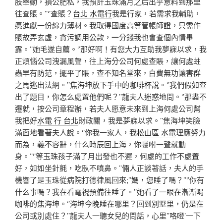
肢舉動，損公肥私，我預計玉珠滿月之后出乎意料到那里
往查賬。’’‘’查賬？
台北 水電行
我是行家，若需求我輔助，
愿進獻一份綿力薄材。我取得國度高等管帳師證，只需作
賬故弄玄虛，貪污調用公款，一分錢我也會查個內情畢
露。’’她毛遂自薦。‘’那好啊！有您大力互助我夢寐以求，我
正煩惱公司洩漏風聲，往上海分公司何處查賬，讓何處蛀
蟲早有防范，擺平了賬，查不知名堂來，白費無功讓害群
之馬逃出法網。’’焦海坤放下手中的咖啡杯說。‘’我們假如查
出了題目，你怎么處置他們呢？’’龍夫人迷惑地問。‘’那盡不
遷就，按公司章程辦，若夫人愿意未來到上海何處公司幫
我把好
水電 行 台北
財政關，我是夢寐以求。’’焦海坤笑臉
滿面地看著夫人說。‘’你我一家人，我
松山區 水電
理應努力
而為，義不容辭，什么時辰回上海，你囑咐一聲就動
身。’’‘’等玉珠孩子滿了月出發也不遲，何處的工作不處置
好，如如坐針氈，吃臥不噴鼻。’’倆人正談著話，夫人的手
機響了是玉珠從病院打德律風回來;’’媽，您睡了嗎？’’‘’你有
什么事嗎？我在看電視預備往睡了。’’她看了一眼在漸漸喝
咖啡的焦海坤。‘’海坤今晚睡在哪里？回到別墅里，仍是在
公司或別處住？’’龍夫人一聽女兒的問話，心里’’咯噔’一下