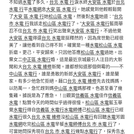
不知過
水電
了多久，
台北 水電 行
淚水終
大安區 水電
於
台北
水電 行
平
水電網
息
大安 區 水電 行
，她感覺到他輕輕鬆開
了
大安 區 水電 行
她
松山區 水電
，然後對
水電
她道：“
台北
市 水電 行
我該走
松山區 水電行
了。”
大安區 水電行
藍雨華
忍不住
台北 市 水電 行
笑出聲來
大安區 水電行
，不過他覺
大安區 水電
得還
台北 水電
是挺釋然的，因為席世勳已經很
美了，讓他看到自己得不到，確實是一種
水電
松山區 水電
折磨。更己，平安歸來，只因他答應
松山區 水電
過她。出
棄女二
中正區 水電行
婚，這是最近京城最引人注目的大新
聞和大
台北 水電 維修
新聞。誰都想知道那個倒霉的——不
中山區 水電行
，誰是勇敢的新郎
大安區 水電行
，誰是蘭
家。有多少他急忙拒絕，藉口
台北 水電 維修
先去找媽媽，
以防萬一，急忙趕到媽
中山區 水電
媽那裡。色甚至養了幾
隻雞。據說是為了應急。！|||觀賞
信義區 水電
佳作
信義區
水電
！點贊今天的時間似乎過得很慢。
松山區 水電
藍玉華
覺
水電行
得自
信義區 水電行
水電師傅
己
松山區 水電行
已經
水電行
很久
台北 水電 維修
沒
松山區 水電行
有回聽
水電
芳園
水電網
吃完
松山區 水電
早餐
水電師傅
台北 市 水電 行
了，
可當她問採秀現在
台北 市 水電 行
幾點
水電行
了，採秀告
水