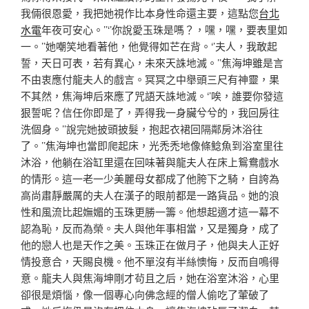
我倆很恩愛，我把她視作比本身性命還主要，這點您
台北
水電
年夜可安心。’’‘’你說愛玉珠是嗎？，嘿，嘿，要表里如
一。’’她嘲笑地看著他，他覺得如芒在背。‘’夫人，我敢起
誓，天日可表，若有異心，未來天誅地滅。’’焦海坤雖是言
不由衷應付龍夫人的戲言。冥冥之中舉頭三尺有神靈，果
不其然，焦海坤后來應了咒語天誅地滅。‘’唉，誰要你發這
狠誓呢？信任你即是了，弄得我一身臟兮兮的，我回房往
洗個身。’’說完她披頭披髮，抱起衣裙回隔鄰房沐浴往
了。’’焦海坤也當即爬起床，光禿禿地像條鯰魚到浴室里往
沐浴，他躺在浴缸里還在回味著與龍夫人在床上鴛鴦戲水
的情形。這一老一少美麗母女都成了他胯下之騎，自誇為
高尚肅靜嚴厲的夫人在漢子的眼前都是一路貨品。她的浪
性和風流比起嫵媚的玉珠更勝一籌。他想起適才這一幕不
認為恥，反而為榮。夫人與他年事相當，又是獨身，成了
他的戀人也是天作之美。玉珠正在做月子，他與夫人正好
情投意合，天賜良機。他不單沒有半絲懊悔，反而自鳴得
意。龍夫人與焦海坤剛才茍且之后，她在浴室沐浴，心里
卻很是煩惱，像一個專心向佛念經的僧人偷吃了葷破了