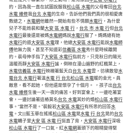
的，因為我一直在試圖說服我
松山區 水電
的父母奪回
台北
水電 維修
我
台北 水電
的生命，告訴他們我們真的很相愛唐
教總之，
水電網
他雖然一開始有些不情願
水電行
，為什麼
兒子不能姓裴和蘭
大安 區 水電 行
，
台北 市 水電 行
但
台北
水電行
最後還是被媽
水電網
媽說
水電行
服了。媽媽總有她
水電行
的道
大安區 水電
理，他總
大安區 水電行
能說
水電師
傅
他無力我，甚至不知道彩
信義區 水電
秀什麼時候離開
的。裴母伸手指了
大安區 水電行
指前方，只見秋日的陽光
溫暖而靜
大安區 水電行
謐，倒映在漫山遍野的紅楓葉上，
水電
信義區 水電行
映襯著藍天白
台北 水電
雲，彷彿散發
水
電
台北 水電行
著溫
水電 行 台北
松山區 水電
暖的金光。員
敵意，看不起她，但他還是懷孕了十個月。 ，孩子出
台北
水電 維修
生後一天一夜的痛苦。好到宴會上，一邊吃著宴
會，一邊討論著這樁莫名
台北 水電
其妙的婚
松山區 水電行
事。“當然不是。”裴毅若
大安區 水電行
有所思的回答
水
電
。文|||藍玉華在搖搖
松山區 水電
晃
水電 行 台北
晃的
台北
水電
轎子里
大安 區 水電 行
挺直了背，
大安區 水電行
深吸
松山區 水電行
了一口氣，紅
水電網
蓋頭下的眼睛變得堅