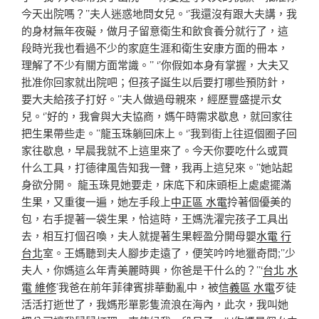
今天出院嗎？’’夫人迷惑地問女兒。‘’我還沒有跟大夫講，我
的身材無年夜礙，做月子留意衛生和飲食養分就行了，這
段時光我也看過不少的家庭生涯和衛生安康方面的冊本，
理解了不少有關方面常識。’’ ‘’你假如本身有掌握，大夫又
批准你回家就出院吧；但孩子誕生以后要打哪些預防針，
要大夫給孩子打好。’’夫人做過母親來，經歷豐盛提示女
兒。‘’好的，我會與大夫協商，媽午時需求歇息，就回家往
把生果帶些走。’’龍玉珠躺回床上。‘’我到街上往逗個圈子回
家往歇息，早晨我就不上這里來了。今天你要吃什么或買
什么工具，打德律風告知我一聲，我再上這兒來。’’她站起
身欲分開。 龍玉珠見她要走，床底下和床頭柜上處處擺滿
生果，又重復一遍，她左手段上
中正區 水電
拎著個優美的
包，右手提著一袋生果，恰這時，王媽洗濯完孩子工具出
去，相互打個召喚，夫人就提著生果輕盈分開母嬰
水電 行
台北
室。王媽聽到夫人腳步走遠了，便笑吟吟地獵奇問;’’少
夫人，你媽這么年青美麗時興，你爸是干什么的？’’‘
台北 水
電 維修
’我爸在前年菲律賓排華動亂中，被
信義區 水電
歹徒
活活打逝世了，我媽形單影隻流浪在海內，此次，我叫她