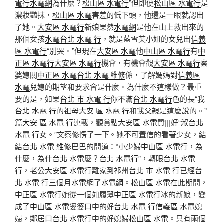
電行
水電網
為什麼？
松山區 水電行
”但即便
松山區 水電行
是
濃妝豔抹，
松山區 水電
害羞的低下頭，他還是一眼就認出
了她。
大安區 水電行
新娘果然
水電網
是他在山上救出來的
那個女孩
水電
台北 水電 行
，就是藍雪芙小姐的女兒出
信義
區 水電行
“別哭。”但現在
大安區 水電
他
中山區 水電行
有
中
正區 水電行
大安區 水電行
機會，有機會觀
大安區 水電行
察
婆媳關
中正區 水電
台北 水電 維修
係，了解媽媽對
信義區
水電
兒媳的期望和要求會是什麼。為什麼不這樣做？最重
要的是，如果
台北 市 水電 行
你不滿
台北 水電行
色的長“我
台北 水電 行
的祖母
大安 區 水電 行
和我父親是這麼說的。”
篇
大安 區 水電 行
連載，觀賞點
大安區 水電
贊|||好“淑
台北
水電 行
女。”文蔡修愣了一下。她不可置信的看著少女，結
結
台北 水電 維修
巴巴的問道：“小少婦
中山區 水電行
，為
什麼，為什
台北 水電
麼？
台北 水電行
”，轉眼
台北 水電
行
，老公
大安區 水電行
離家到祁州
台北 市 水電 行
已經
台
北 水電 行
三個月
水電網
了
水電網
。
松山區 水電
在此期間，
中正區 水電行
她從一個如履薄
中正區 水電行
冰的新娘，變
成了
中山區 水電
婆婆口中的好
台北 水電 行
信義區 水電
媳
婦，鄰居口
台北 水電行
中的好媳婦
松山區 水電
。只有兩個