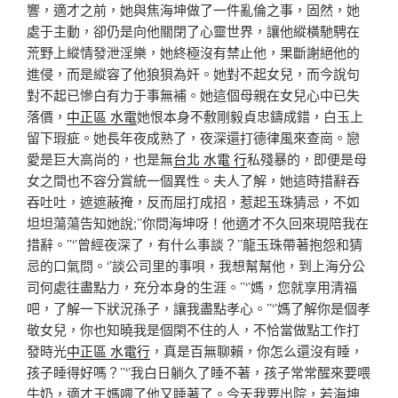
響，適才之前，她與焦海坤做了一件亂倫之事，固然，她
處于主動，卻仍是向他關閉了心靈世界，讓他縱橫馳騁在
荒野上縱情發泄淫樂，她終極沒有禁止他，果斷謝絕他的
進侵，而是縱容了他狼狽為奸。她對不起女兒，而今說句
對不起已慘白有力于事無補。她這個母親在女兒心中已失
落價，
中正區 水電
她恨本身不敷剛毅貞忠鑄成錯，白玉上
留下瑕疵。她長年夜成熟了，夜深還打德律風來查崗。戀
愛是巨大高尚的，也是無
台北 水電 行
私殘暴的，即便是母
女之間也不容分賞統一個異性。夫人了解，她這時措辭吞
吞吐吐，遮遮蔽掩，反而屈打成招，惹起玉珠猜忌，不如
坦坦蕩蕩告知她說;’’你問海坤呀！他適才不久回來現陪我在
措辭。’’‘’曾經夜深了，有什么事談？’’龍玉珠帶著抱怨和猜
忌的口氣問。‘’談公司里的事唄，我想幫幫他，到上海分公
司何處往盡點力，充分本身的生涯。’’‘’媽，您就享用清福
吧，了解一下狀況孫子，讓我盡點孝心。’’‘’媽了解你是個孝
敬女兒，你也知曉我是個閑不住的人，不恰當做點工作打
發時光
中正區 水電行
，真是百無聊賴，你怎么還沒有睡，
孩子睡得好嗎？’’‘’我白日躺久了睡不著，孩子常常醒來要喂
牛奶，適才王媽喂了他又睡著了。今天我要出院，若海坤