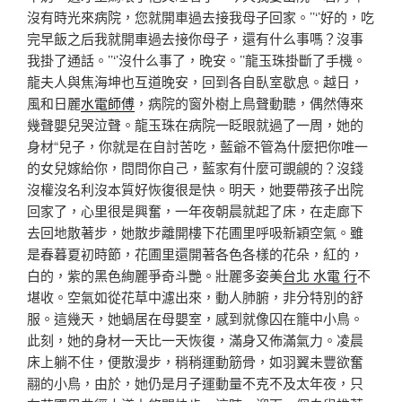
沒有時光來病院，您就開車過去接我母子回家。’’‘’好的，吃
完早飯之后我就開車過去接你母子，還有什么事嗎？沒事
我掛了通話。’’‘’沒什么事了，晚安。’’龍玉珠掛斷了手機。
龍夫人與焦海坤也互道晚安，回到各自臥室歇息。越日，
風和日麗
水電師傅
，病院的窗外樹上鳥聲動聽，偶然傳來
幾聲嬰兒哭泣聲。龍玉珠在病院一眨眼就過了一周，她的
身材“兒子，你就是在自討苦吃，藍爺不管為什麼把你唯一
的女兒嫁給你，問問你自己，藍家有什麼可覬覦的？沒錢
沒權沒名利沒本質好恢復很是快。明天，她要帶孩子出院
回家了，心里很是興奮，一年夜朝晨就起了床，在走廊下
去回地散著步，她散步離開樓下花圃里呼吸新穎空氣。雖
是春暮夏初時節，花圃里還開著各色各樣的花朵，紅的，
白的，紫的黑色絢麗爭奇斗艷。壯麗多姿美
台北 水電 行
不
堪收。空氣如從花草中濾出來，動人肺腑，非分特別的舒
服。這幾天，她蝸居在母嬰室，感到就像囚在籠中小鳥。
此刻，她的身材一天比一天恢復，滿身又佈滿氣力。凌晨
床上躺不住，便散漫步，稍稍運動筋骨，如羽翼未豐欲奮
翮的小鳥，由於，她仍是月子運動量不克不及太年夜，只