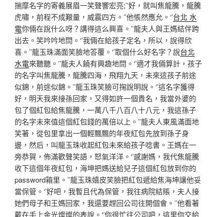
揣摩名字的寄義展眉一笑聲響宏亮;’’好，就叫焦龍騰，龍騰
虎嘯，前程不成艱量，威震四方。’’他悵然應允。‘’
台北 水
電
你倆在說什么呀？講得這么興喜。’’龍夫人與王媽結伴跨
出去。笑吟吟地問。‘’我倆在給孩子定名，所以，說得欣
喜。’’龍玉珠滿面笑臉地答覆。‘’取個什么好名字？說
台北
水電
來聽聽。’’龍夫人饒有興趣地問。‘’適才我倆算計，孩子
的名字叫焦龍騰，龍騰四海，飛翔九天，未來這孩子前途
似錦，前途似錦。’’龍玉珠笑臉可掬說明說。‘’這名字獲得
好，明天我來接孫回家，又得如許一個貴名，我當外婆的
包了個紅包給焦龍騰，一萬八千八百八十八元，我這孫子
的名字未來值這個紅包錢的萬倍以上。’’龍夫人東風滿面地
笑著，從包里拿出一個輕飄飄的年夜紅包先放到孫子身
邊，然后，叫龍玉珠收起紅包未來給孩子唸書。王媽在一
旁恭賀，佈滿歡聲笑語，怒氣洋洋。‘’感謝媽，我代焦龍騰
收下這個年夜紅包，海坤把媽送給兒子這個紅包放到你的
password箱里。’’龍玉珠嬉皮笑臉把紅包遞給焦海坤讓他妥
當保管。‘’好吧，我暫且代為保管，我往病院結賬，夫人接
她們母子和王媽回家，我還要趕回公司往開個會。’’他看著
戴在手上金光燦燦的表說。‘’你很忙往公司吧，這里你交給