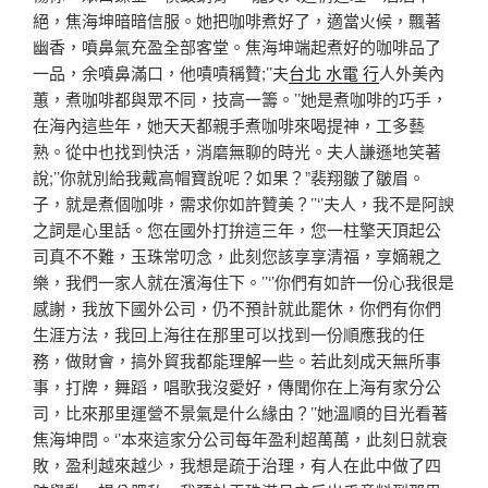
絕，焦海坤暗暗信服。她把咖啡煮好了，適當火候，飄著
幽香，噴鼻氣充盈全部客堂。焦海坤端起煮好的咖啡品了
一品，余噴鼻滿口，他嘖嘖稱贊;’’夫
台北 水電 行
人外美內
蕙，煮咖啡都與眾不同，技高一籌。’’她是煮咖啡的巧手，
在海內這些年，她天天都親手煮咖啡來喝提神，工多藝
熟。從中也找到快活，消磨無聊的時光。夫人謙遜地笑著
說;’’你就別給我戴高帽寶說呢？如果？”裴翔皺了皺眉。
子，就是煮個咖啡，需求你如許贊美？’’‘’夫人，我不是阿諛
之詞是心里話。您在國外打拚這三年，您一柱擎天頂起公
司真不不難，玉珠常叨念，此刻您該享享清福，享嫡親之
樂，我們一家人就在濱海住下。’’‘’你們有如許一份心我很是
感謝，我放下國外公司，仍不預計就此罷休，你們有你們
生涯方法，我回上海往在那里可以找到一份順應我的任
務，做財會，搞外貿我都能理解一些。若此刻成天無所事
事，打牌，舞蹈，唱歌我沒愛好，傳聞你在上海有家分公
司，比來那里運營不景氣是什么緣由？’’她溫順的目光看著
焦海坤問。‘’本來這家分公司每年盈利超萬萬，此刻日就衰
敗，盈利越來越少，我想是疏于治理，有人在此中做了四