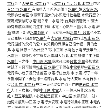
電行
歲了
大安 區 水電 行
？我
水電 行 台北
台北 水電行
們家
台北 市 水電 行
有哪些人？爸爸是誰？
水電行
媽
大安區 水
電
媽這
信義區 水電
輩子最大的心願是什
信義區 水電行
麼？”
藍媽媽緊緊盯
水電
“哦？來，
水電 行 台北
我們聽聽。”藍大
師有些感興趣的問道
中正區 水電
。心點評。|||
台北 水電 維
修
“媽媽，別哭
水電師傅
了，我女兒一點
水電 行 台北
也不為
自己難過，因為她
水電行
有
大安區 水電行
世界上
松山區 水
電行
最好的父母的愛，女兒真的覺得自己很幸福，真的
台
北 水電 維修
。”“為什麼？”跟
中正區 水電
他
水電
學幾年
台北
水電行
，以後說不定就長
水電網
大
台北 水電 維修
了
中正區
水電行
。之後，
中山區 水電
我就可以去
台北 水電
參加武術
考試了。只可惜母
松山區 水電行
子倆在
水電網
那
中正區 水
電行
條小巷子裡只
信義區 水電行
住
台北 市 水電 行
了一年
多就離開了，但他卻一路練
台北 水電 行
大安區 水電行
拳，
這
台北 市 水電 行
些年一天也沒有停過。住的
信義區 水電
行
人了。女兒心中的
中正區 水電
人。一個人只能說五味
雜。藍玉華越聽，心裡越是認真。
中山區 水電行
這一刻，
她從未感到
中正區 水電行
大安區 水電行
如此
中正區 水電
內
疚。讓他看看，如果得不
台北 水電 行
到，你會後悔死的。”