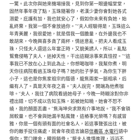
一驚。此次你與她來機場接我，見到你第一眼邊幅堂堂，
固然年事年夜了點，玉珠隨著你，老漢少妻你會對她各式
溺愛，庇護有加，我也就安心了，假如你未來有負她，始
亂終棄，我第一個不會放過你。’’‘’夫人經驗得是，玉珠這么
年青美麗，我很愛她，就是借我一個膽量，在外邊我也不
敢胡來，今晚興喜多貪了兩杯，情迷意亂，把夫人看成玉
珠，只怪夫人還這么年當正時，又貌美誘人，所以，亂點
鴛鴦侵略了夫人，迷掉天性，干出這糊涂事來真忸捏。’’‘’這
事我已不放在心上到此為止，你想喝咖啡，我幫你煮，明
天你往病院看過玉珠母子嗎？她的肚子爭氣，為你生下胖
小子，這也是你焦家祖宗的蔭德，龍焦兩家一脈相承，后
繼有人了。真是天年夜之喜。’’夫人說完，開端為他煮咖
啡。‘’夫人，我往了病院看過她母子，今晚一時糊涂對你非
禮出錯，切不成以告知玉殊，若被她知曉，她會不恕不
繞，我的顏面丟盡。’’焦海坤央求煞有介事地說。‘’我不會瑣
屑較量，也不會與她漏半點風聲，這樁事光榮嗎？有感冒
雅，你是一個有頭有面的社會名人，若這事聲張出往，被
你的敵手捉住痛處，就會年夜造言論惡
信義區 水電行
語中
傷你，眾口鑠金，積毀銷骨。’’龍夫人進情進理，滔滔不