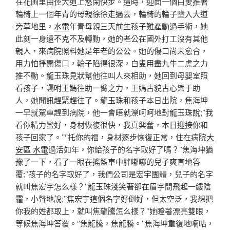
在花圃里曲徑大道上悠閑快步。這時，迎面一個白叟推著
輪椅上一個年青的母親徐徐走過去，輪椅的輪子墮入大道
旁草地里，
水電
年青母親三天前生孩子難產動過手術，她
此刻一身還不克不及轉動，她的老公在國外打工沒有其他
親人，來病院照料她是年老的公公。她的傷口尚未愈合，
用力怕掙開傷口，輪子陷得很深，白叟用盡九牛二虎之力
推不動。龍玉珠見狀幫他往叫人來相助，她回到母嬰室照
看孩子，囑咐王媽往助一臂之力，王媽古貌古心樂于助
人，她聞訊趕緊趕往了。龍玉珠和孩子本日出院，焦海坤
一早就駕車趕到病院，他一會晤就濼呵呵地對龍玉珠說;’’我
看你精力蠻好，身材恢復很快，我真興奮，本日迎接你和
孩子回家了。’’‘’托你的福，身材逐步恢復正常，住在病院
大
安區 水電
過活如年，你給孩子的名字取好了嗎？’’焦海坤猶
豫了一下，看了一眼在搖籃車中胖嘟嘟的兒子爽直地答
覆;’’孩子的名字取好了，我們公司是宏宇團體，兒子的名字
就叫焦宏宇怎么樣？’’龍玉珠淺笑著卻在眉宇間飛起一縷陰
霾，小聲地說;’’焦宏宇這個名字好倒好，但太空泛，我想把
你我的姓都取上，就叫焦龍騰怎么樣？’’她瞪著漂亮雙眼，
等候焦海坤答覆。‘’焦龍騰，焦龍騰。’’焦海坤重復地嘀咕，