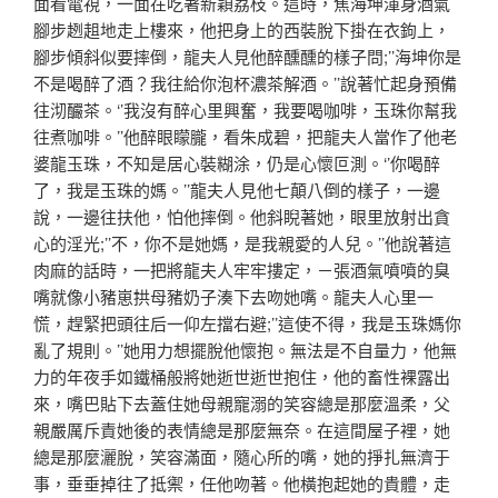
面看電視，一面在吃著新穎荔枝。這時，焦海坤渾身酒氣
腳步趔趄地走上樓來，他把身上的西裝脫下掛在衣鉤上，
腳步傾斜似要摔倒，龍夫人見他醉醺醺的樣子問;’’海坤你是
不是喝醉了酒？我往給你泡杯濃茶解酒。’’說著忙起身預備
往沏釅茶。‘’我沒有醉心里興奮，我要喝咖啡，玉珠你幫我
往煮咖啡。’’他醉眼矇朧，看朱成碧，把龍夫人當作了他老
婆龍玉珠，不知是居心裝糊涂，仍是心懷叵測。‘’你喝醉
了，我是玉珠的媽。’’龍夫人見他七顛八倒的樣子，一邊
說，一邊往扶他，怕他摔倒。他斜睨著她，眼里放射出貪
心的淫光;’’不，你不是她媽，是我親愛的人兒。’’他說著這
肉麻的話時，一把將龍夫人牢牢摟定，－張酒氣噴噴的臭
嘴就像小豬崽拱母豬奶子湊下去吻她嘴。龍夫人心里一
慌，趕緊把頭往后一仰左擋右避;’’這使不得，我是玉珠媽你
亂了規則。’’她用力想擺脫他懷抱。無法是不自量力，他無
力的年夜手如鐵桶般將她逝世逝世抱住，他的畜性裸露出
來，嘴巴貼下去蓋住她母親寵溺的笑容總是那麼溫柔，父
親嚴厲斥責她後的表情總是那麼無奈。在這間屋子裡，她
總是那麼灑脫，笑容滿面，隨心所的嘴，她的掙扎無濟于
事，垂垂掉往了抵禦，任他吻著。他橫抱起她的貴體，走