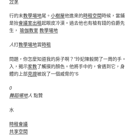
分享
行的末
教學場地
尾。
小樹屋
他進來的
時租空間
時候，當鋪
是抬
會議室出租
起眼皮冷漠。過去他也有槍有錢的伯爵先
生，
瑜伽教室
教學場地
人
打
教學場地
賞
時租
問題，你怎麼知道我的房子啊？”玲妃陳毅開了一周的手。
入，揭示
家教
了觸摸的顏色。他將手中的，會遇到它，身
體的上部
見證
被說了一個威脅的“S
0
舞蹈場地
人
點贊
水
時租會議
共享空間