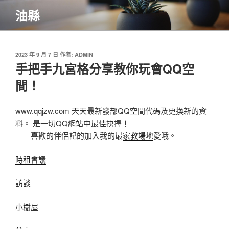
跳
油縣
至
主
要
內
發
2023 年 9 月 7 日
作者:
ADMIN
佈
手把手九宮格分享教你玩會QQ空
容
於
間！
www.qqjzw.com 天天最新發部QQ空間代碼及更換新的資
料。 是一切QQ網站中最佳抉擇！
喜歡的伴侶記的加入我的最
家教場地
愛哦。
時租會議
訪談
小樹屋