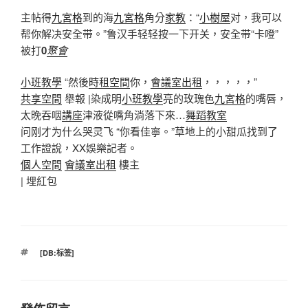
主帖得
九宮格
到的海
九宮格
角分
家教
：“
小樹屋
对，我可以
帮你解决安全带。”鲁汉手轻轻按一下开关，安全带“卡噔”
被打
0
聚會
小班教學
“然後
時租空間
你，
會議室出租
，，，，，”
共享空間
舉報 |染成明
小班教學
亮的玫瑰色
九宮格
的嘴唇，
太晚吞咽
講座
津液從嘴角淌落下來…
舞蹈教室
问刚才为什么哭灵飞 “你看佳寧。”草地上的小甜瓜找到了
工作證說，XX娛樂記者。
個人空間
會議室出租
樓主
|
埋紅包
標
[DB:标签]
籤