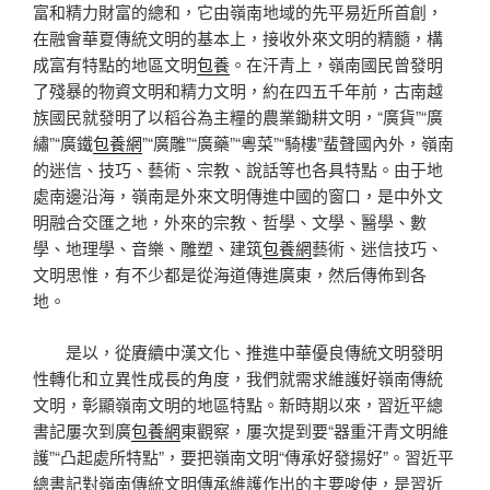
富和精力財富的總和，它由嶺南地域的先平易近所首創，
在融會華夏傳統文明的基本上，接收外來文明的精髓，構
成富有特點的地區文明
包養
。在汗青上，嶺南國民曾發明
了殘暴的物資文明和精力文明，約在四五千年前，古南越
族國民就發明了以稻谷為主糧的農業鋤耕文明，“廣貨”“廣
繡”“廣鐵
包養網
”“廣雕”“廣藥”“粵菜”“騎樓”蜚聲國內外，嶺南
的迷信、技巧、藝術、宗教、說話等也各具特點。由于地
處南邊沿海，嶺南是外來文明傳進中國的窗口，是中外文
明融合交匯之地，外來的宗教、哲學、文學、醫學、數
學、地理學、音樂、雕塑、建筑
包養網
藝術、迷信技巧、
文明思惟，有不少都是從海道傳進廣東，然后傳佈到各
地。
是以，從賡續中漢文化、推進中華優良傳統文明發明
性轉化和立異性成長的角度，我們就需求維護好嶺南傳統
文明，彰顯嶺南文明的地區特點。新時期以來，習近平總
書記屢次到廣
包養網
東觀察，屢次提到要“器重汗青文明維
護”“凸起處所特點”，要把嶺南文明“傳承好發揚好”。習近平
總書記對嶺南傳統文明傳承維護作出的主要唆使，是習近