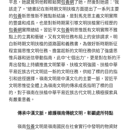
平息，她感覺到他輕輕鬆開
包養網
了她，然後對她道：“我
該走了。”總書記在新時期文明扶植方面提出了一系列主要
的
包養
新思惟新不雅點新結論，是對馬克思主義文明實際
的豐盛和成長，也是對新時期黨引導文明扶植實行經歷的
包養網
實際總結。習近平文
包養
明思惟既有文明實際不雅
點上的立異和衝破，又有文明任務布局上的安排請求。明
白新時期文明扶植的道路圖和義務書，為做好新時期新征
程宣揚思惟文明任務、擔當起新的文明任務供給了強盛思
惟兵器和迷信舉動指南，此中“七個出力”，更是對在新的汗
青出發點上持續推進文明繁華、扶植文明強國、扶植中華
平易近族古代文明這一新的文明任務，供給了標的目的指
引和途徑選擇。嶺南文明是中漢文化的主要一脈，習近平
文明思惟從全體上為嶺南文明的傳承成長指明了標的目
的，對于嶺南在扶植中華平易近族古代文明上積極摸索具
有嚴重意義。
傳承中漢文脈，維護嶺南傳統文明，彰顯處所特點
嶺南
包養
文明是嶺南國民在社會實行中發明的物資財