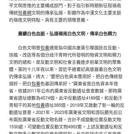
平文明思惟的主要構成部門，對于指引新時期新征程嶺南
傳統
包養網
文明的傳承弘揚、彰顯作為中漢文化主要支脈
的嶺南文明特點，具有主要的領導意義。
賡續白色血脈，弘揚嶺南白色文明，傳承白色精力
白色文明普
包養
通是指中國共產黨引導國民在反動、
扶植、改造等各個分歧汗青時代所發明的物資文明和精力
文明的總和，是反動文明和社會主義進步前輩文明的聚集
體。黨的十八年夜以來，習近平總書記高度器重白色文明
的傳承弘揚，誇大：“要把白色資本應用好、把白色傳統發
揚好、把白
包養
色基因傳承好。”廣東省是白色資本年夜
省，依據2011年公布的廣東省反動遺址普查數據，那時廣
東省遺址總數為4574個，此中反動遺址4189個，和反動汗
青相干的其他
包養
遺址385個，2019年又啟動了新一輪的反
動遺址普查。2021年、2023年廣東省文明和游玩廳先后公
布兩批廣東省反動文物名錄，合計不成變動位置反動文物
1530處，可變動位置反動文物4952套。上述反動遺址和反
動文物多少數字均位居全國前列，此中包括中共三年夜會