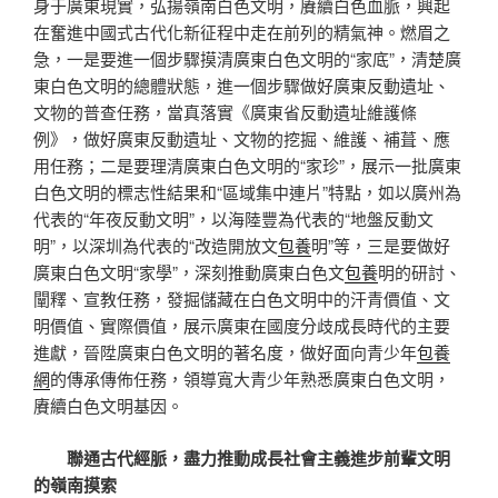
身于廣東現實，弘揚嶺南白色文明，賡續白色血脈，興起
在奮進中國式古代化新征程中走在前列的精氣神。燃眉之
急，一是要進一個步驟摸清廣東白色文明的“家底”，清楚廣
東白色文明的總體狀態，進一個步驟做好廣東反動遺址、
文物的普查任務，當真落實《廣東省反動遺址維護條
例》，做好廣東反動遺址、文物的挖掘、維護、補葺、應
用任務；二是要理清廣東白色文明的“家珍”，展示一批廣東
白色文明的標志性結果和“區域集中連片”特點，如以廣州為
代表的“年夜反動文明”，以海陸豐為代表的“地盤反動文
明”，以深圳為代表的“改造開放文
包養
明”等，三是要做好
廣東白色文明“家學”，深刻推動廣東白色文
包養
明的研討、
闡釋、宣教任務，發掘儲藏在白色文明中的汗青價值、文
明價值、實際價值，展示廣東在國度分歧成長時代的主要
進獻，晉陞廣東白色文明的著名度，做好面向青少年
包養
網
的傳承傳佈任務，領導寬大青少年熟悉廣東白色文明，
賡續白色文明基因。
聯通古代經脈，盡力推動成長社會主義進步前輩文明
的嶺南摸索