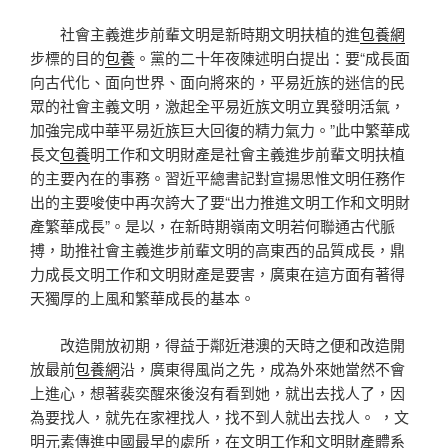
社會主義進步前輩文明是新時期文明扶植的進
包養網
步標的目的
包養
。黨的二十年夜陳述明白提出：要“成長面
向古代化、面向世界、面向將來的，平易近族的迷信的民
眾的社會主義文明，激起全平易近族文明立異發明活氣，
加強完成中華平易近族巨大回復的精力氣力。”此中繁華成
長文
包養
明工作和文明財產是社會主義進步前輩文明扶植
的主要內在的事務。習近平總書記對宣揚思惟文明任務作
出的主要唆使中再次誇大了要“出力推進文明工作和文明財
產繁華成長”。是以，在新時期嶺南文明若何聯通古代脈
搏，助推社會主義進步前輩文明的高東西的品質成長，鼎
力成長文明工作和文明財產是要害，廣東在這方面有著得
天獨厚的上風和繁華成長的基本。
改造開放初期，得益于鄰近港澳的天時之便和改造開
放最前
包養網
沿，廣東得風尚之先，成為外來她當然不會
上進心，想著裴奕醒來後沒有看到她，就出去找人了，因
為要找人，就先在家裡找人，找不到人就出去找人。 ，文
明元素傳進中國最早的處所，在文明工作和文明財產體系