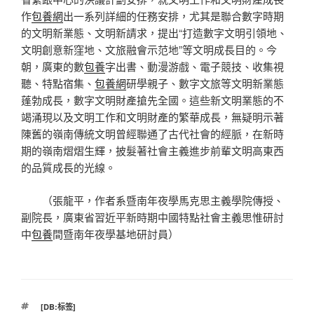
作
包養網
出一系列詳細的任務安排，尤其是聯合數字時期
的文明新業態、文明新請求，提出“打造數字文明引領地、
文明創意新窪地、文旅融會示范地”等文明成長目的。今
朝，廣東的數
包養
字出書、動漫游戲、電子競技、收集視
聽、特點宿集、
包養網
研學親子、數字文旅等文明新業態
蓬勃成長，數字文明財產搶先全國。這些新文明業態的不
竭涌現以及文明工作和文明財產的繁華成長，無疑明示著
陳舊的嶺南傳統文明曾經聯通了古代社會的經脈，在新時
期的嶺南熠熠生輝，披髮著社會主義進步前輩文明高東西
的品質成長的光線。
（
張龍平，
作者系暨南年夜學馬克思主義學院傳授、
副院長，廣東省習近平新時期中國特點社會主義思惟研討
中
包養
間暨南年夜學基地研討員）
標
[DB:标签]