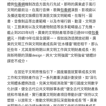
體例
包養網
機制改造方面先行先試。那時的廣東處于風行
文明的最前沿，在風行音樂、歌舞
包養網
演藝、影視劇以
及播送電視文娛欄目等演藝文娛文明範疇，在報刊、圖
書、音像制品等出書範疇，以及市場行銷、動漫、文明游
玩、工藝美術以及文明產物制造等良多範疇搶占了先機。
截止到2023年6月，廣東的文明財產增添值已達6910億
包養
網
元，持續19年位居全國第一。假如說改造開放初期，廣
東的文明工作與文明財產成長與“近水樓臺”親密相干，那么
近些年，尤其是新時期以來文明工作與文明財產成長，則
與新時期的頂層design，誇大“文明強國”“文明強省”總體計
謀密不成分。
在習近平文明思惟指引下，國度層面就繁華成長文明
工作和文明財產作出了一系列嚴重決議計劃安排，如“深化
文明體系體例改造，完美文明經濟政策”“實行國度文明數字
化計謀，健全古代公共文明辦事系統”“健全古代文明財產系
統和市場系統，實行嚴重文明財產項目帶動計謀”“保持以文
塑旅、以旅彰文，推動文明和游玩深度融會成長”等。廣東
省緊跟中心的決議計劃安排，就文明工作和文明財產成長