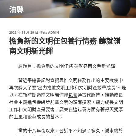
跳
油縣
至
主
要
內
發
2023 年 11 月 29 日
作者:
ADMIN
佈
擔負新的文明任包養行情務 鑄就嶺
容
於
南文明新光輝
原題目：擔負新的文明任務 鑄就嶺南文明新光輝
習近平總書記對宣揚思惟文明任務作出的主要唆使中
再次誇大了要“出力推進文明工作和文明財產繁華成長”。是
以，在新時期嶺南文明若何聯
包養
通古代脈搏，推動成長
社會主義進
包養網
步前輩文明的嶺南摸索，鼎力成長文明
工作和文明財產是要害，廣東在這
包養
方面有著得天獨厚
的上風和繁華成長的基本。
黨的十八年夜以來，習近平不知過了多久，淚水終於