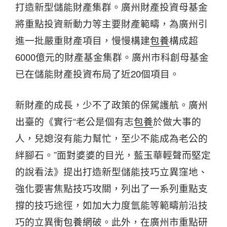
打造新型儲能財產集群。廣州財產投資母基金
將重點投資新動力等主要財產範疇，為廣州引
進一批嚴重財產項目，慢慢構建
包養
構成超
6000億元的財產基金集群。廣州市科創母基金
已在儲能財產投資布局了近20個項目。
新財產的成長，少不了政策的保駕護航。廣州
出臺的《實行“老公是個有志
包養
於做大事的
人，兒媳沒有能力幫忙，至少不能成為老公的
絆腳石。”面對婆婆的目光，藍玉華輕聲而堅定
的說看法》提出打造新型儲能技巧立異窪地、
強化要害焦點技巧攻關，列出了一系列重點支
撐的技巧途徑，如加大力度氫能等範疇前沿技
巧的立異衝
包養網
破。此外，在廣州市重點研