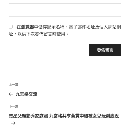
在
瀏覽器
中儲存顯示名稱、電子郵件地址及個人網站網
址，以供下次發佈留言時使用。
文
上
上一篇
章
一
九宮格交流
導
篇
覽
文
下
下一篇
章
一
眾星父親節秀家庭照 九宮格共享黃貫中曝被女兒玩到虛脫
篇
文