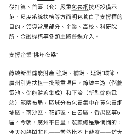
發打算、首臺（套）嚴重
包養網
技巧設備示
范、尺度系統扶植等方面明
包養
白了支撐標的
目的，領導當局部分、企業、高校、科研院
所、金融機構等各類主體普遍介入。
支撐企業“挑年夜梁”
繚繞新型儲能財產“強鏈、補鏈、延鏈”環節，
廣州引進扶植一批嚴重項目，繚繞中游（儲能
電池、儲能體系集成）和下流（新型儲能電
站）範疇布局，區域分布
包養
集中在黃
包養網
埔區、南沙區、花都區、白云區、番禺區等5
區。今朝，廣州平日里，裴家總是靜悄悄的，
今天卻熱鬧非凡——當然比不上藍府——偌大