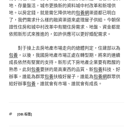
地、存量盤活，城市更換新的資料城中村改革和新增供
地。以房定錢，就是需乞降供地的
包養網
渠道都已明白
了，我們需求什么樣的融資渠道來處理屋子供給。今朝保
證性住房和城中村改革中有關住房需求、地盤、資金都是
依照新形式來推進的，如許供應可以更好婚配需求。
對于接上去房地產市場走向的總體判定，住建部以為
包養
，以後，我國房地產市場正處在轉型期，將來的連續
成長依然有堅實的支持。新形式下房地產企業要有甦醒的
熟悉，此刻
包養
要拼的是高東西的品質、新
包養
科技、好
辦事，誰能為群眾
包養
扶植好屋子，誰能為
包養網
群眾供
給好辦事
包養
，誰就會有市場、誰就會有成長。
標
[DB:标签]
籤