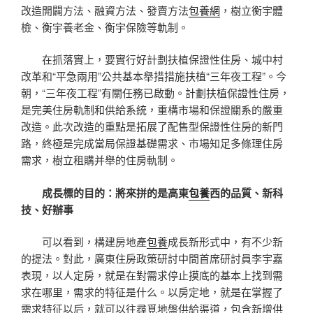
改造開闢方法、融資方法、發賣方法
包養網
，樹立衡宇體
檢、衡宇養老金、衡宇保險等軌制。
在抓落實上，要實行好計劃扶植保證性住房、城中村
改革和“平急兩用”公共基本舉措措施扶植“三年夜工程”。今
朝，“三年夜工程”有關任務已啟動。計劃扶植保證性住房，
是完美住房軌制和供給系統，重構市場和保證關系的嚴重
改造。此次改造的重點是拓展了配售型保證性住房的新門
路，終極是完成當局保證基礎需求、市場知足多條理住房
需求，樹立租購并舉的住房軌制。
成長標的目的：將來拼的是高東
包養
西的品質、新科
技、好辦事
可以看到，構建房地產
包養
成長新形式中，有不少新
的提法。對此，廣東住房政策研討中間首席研討員李宇嘉
表現，以人定房，就是在對需求停止摸底的基本上找到需
求在哪里，需求的特征是什么。以房定地，就是在掌握了
需求特征以后，就可以往尋覓地盤供給渠道，包含新增供