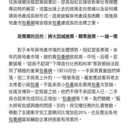
住房城鄉扶植部黨組書記、部長倪虹在接收新華社等媒體
專訪時的解答，流露出接上去的政策走向思緒以及若何構
建房地產成長新形式，這是破解房地產成長困難、增進房
地產市
包養網
場安穩安
包養
康成長的治標之策。
政策標的目的：誇大因城施策、精準施策、一城一策
對于本年房地產市場的全體情勢，倪虹部長表現，本
年的房地產市場，總的看
包養網
是前高、中低、后穩。從
數據看，“認房不認貸”“下降首付比例和利率”等政策辦法起
到了積極的後果
包養網
。1到10月份，一手房買賣量固然降
落，但二手房是上升的，一“簡單來說，羲家應該看到老太
太疼愛小姐
包養
，不能承受小
包養
姐名譽再
包養
次受損，
在謠言傳到一定程度之前，他們不得不承認兩人已、二手
房合起來完成同比正增加。“
包養網
哦？來，我們聽聽。”藍
大師有些感興趣的問道。別的，保交樓任務的扎實推動，
帶動了全國衡宇完工面積同比增加近20%，也反應出各地
包養網
當局輔助企業紓困是有用果的。