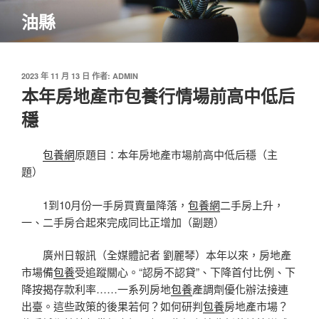
跳
油縣
至
主
要
內
發
2023 年 11 月 13 日
作者:
ADMIN
佈
本年房地產市包養行情場前高中低后
容
於
穩
包養網
原題目：本年房地產市場前高中低后穩（主
題）
1到10月份一手房買賣量降落，
包養網
二手房上升，
一、二手房合起來完成同比正增加（副題）
廣州日報訊（全媒體記者 劉麗琴）本年以來，房地產
市場備
包養
受追蹤關心。“認房不認貸”、下降首付比例、下
降按揭存款利率……一系列房地
包養
產調劑優化辦法接連
出臺。這些政策的後果若何？如何研判
包養
房地產市場？