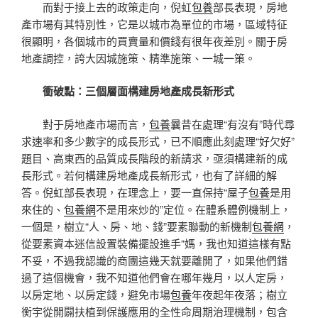
而對于接上去的政策走向，倪虹
包養
部長表現，房地
產市場有其特別性，它是以城市為單位的市場，區域特征
很顯明，各個城市的買賣量和價錢有很年夜差別。關于房
地產調控，誇大因城施策、精準施策、一城一策。
衝破點：三個層面構建房地產成長新形式
對于房地產市場而言，
包養
曩昔在處理“有沒有”時代尋
求速率和多少數字的成長形式，已不順應此刻處理“好欠好”
題目、高東西的品質成長階段的新請求，亟須構建新的成
長形式。若何構建房地產成長新形式，也有了詳細的解
答。倪虹部長表現，在理念上，要一直保持“屋子
包養
是用
來住的、
包養網
不是用來炒的”定位。在體系體例機制上，
一個是，樹立“人、房、地、錢”要素聯動的新機制
包養網
，
從要素資本迷信設置裝備擺設進手“媽，我也知道這樣有點
不妥，不過我認識的商團這幾天就要離開了，如果他們錯
過了這個機會，我不知道他們會在哪年幾月，以人定房，
以房定地、以房定錢，避免市場
包養
年夜起年夜落；樹立
衡宇從開闢扶植到保護應用的全性命周期治理機制，包含