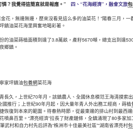
可憐？我覺得這簡直就是報應。”
四、“花海經濟”，融會文旅
包
花，無邊無邊，歷來沒看見這么多的油菜花！”陽春三月，一
坪鎮油菜花海里興奮地喝彩著。
油菜蒔植面積到達了3.8萬畝，產籽5670噸，總支出到達53
夜鄉鎮。
寧家坪鎮油
包養網
菜花海
久，上世紀70年月，該鎮農人、全國休息模范王海清摸索出“
在全國推行；上世紀90年月起，因大量年青人外出務工經商，蒔植
捷恢復到本來的範圍。待春熱時節，從最東邊的排山村到最西邊
花噴鼻百里。“漂亮經濟”拉長了財產鏈條，全鎮涌現了80多家
的筆武村和自力村先后評為“株洲市十佳最美社區”“湖南省漂亮村
包