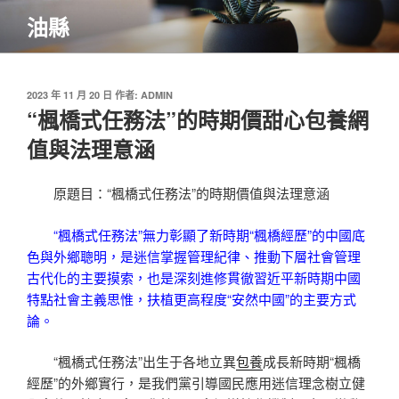
跳
油縣
至
主
要
內
發
2023 年 11 月 20 日
作者:
ADMIN
佈
“楓橋式任務法”的時期價甜心包養網
容
於
值與法理意涵
原題目：“楓橋式任務法”的時期價值與法理意涵
“楓橋式任務法”無力彰顯了新時期“楓橋經歷”的中國底
色與外鄉聰明，是迷信掌握管理紀律、推動下層社會管理
古代化的主要摸索，也是深刻進修貫徹習近平新時期中國
特點社會主義思惟，扶植更高程度“安然中國”的主要方式
論。
“楓橋式任務法”出生于各地立異
包養
成長新時期“楓橋
經歷”的外鄉實行，是我們黨引導國民應用迷信理念樹立健