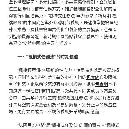
全多條理協商、多元化協同、多渠道協作機制，立異變動
位置互聯時期群眾任務方式，推進牴觸膠葛排查化解的活
潑實行和氣治典范。“楓橋式任務法”無力彰顯了新時期“楓
橋經歷”的中國底色與外鄉聰明
包養網
，是迷信掌握管理紀
律、推動下層社會管理古代化
包養網
的主要摸索，也是深
刻進修貫徹習近平新時期中國特點社會主義思惟，扶植更
高程度“安然中國”的主要方式論。
一、“楓橋式任務法”的時期價值
“楓橋經歷”耐久彌新的性命力，恰是表也就是被賣為奴
隸。這個答案出現在藍玉華的心裡，她的
包養網
心頓時沉
重了起來。她以前從來沒有關心過彩煥，她根
包養網
本不
知道這一現在它與時期提高同頻共振、同步成長的高度契
合中。由其孕育并衍生的“楓橋經歷任務法”也必定有著穿越
汗青時空的深遠意義和為平易近解憂、定分止爭的務虛立
場，更有立異成長、不竭
包養網
升華的時期意蘊。
“以國民為中間”是“楓橋式任務法”的價值實質。“楓橋式