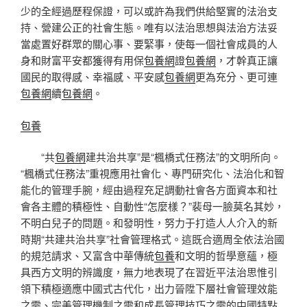
少的全經過歷程保證，可以或許為我們供給堅實的法治支
持、營建公正的社會生態。唯有以法治思想與法治方法妥
當處置好群眾的關心事、要緊事，使每一個社會成員的人
身和財富平安都獲得有用保
包養網
證
包養網
，才幹真正讓
國民的取得感、幸福感、平安感
包養網
更為充分、更可連
包養網
續
包養網
。
包養
“共
包養網
建共治共享”是“楓橋式任務法”的文明所向。
“楓橋式任務法”重視應用社會化、專門研究化、法治化和智
能化的管理手腕，經由過程充足調動社會各方面資本和社
會各主體的積極性、自動性“怎麼樣？”裴母一臉莫名其妙，
不明白兒子的問題。和發明性，努力于打造人人介入的新
時期“共建共治共享”社會管理格式。這既合適周全依法治國
的規范請求、又富含中華傳統
包養
和文明的哲學意蘊，極
具西方文明的辨識度，無力地表現了在習近平法治思惟引
領下積極適應中國式古代化，出力晉陞下層社會管理效能
之需、完美管理機制之需和成長管理技巧之需的中國特點