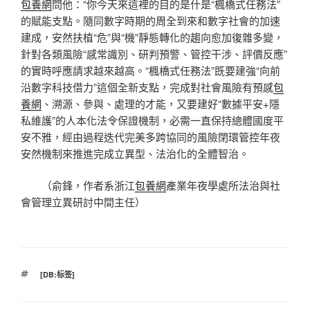
包養網
問他：“你今天來這裡的目的是什是“楓橋式任務法”
的賦能支點。隨同數字時期的周全到來和數字社會的加速
建成，安然扶植“危”與“機”靜態轉化的趨向愈加復雜多變，
針對各類風險“感常識別、研判預警、管控干涉、評價反應”
的實時呼應請求越來越高。“楓橋式任務法”既要建強“向前
沿數字科技借力”這個全新支點，完成對社會風險有預感
包
養網
、溯源、參與、處理的才能，又要建好“數據平安+隱
私維護”的人本化法令保證機制，必需一直保持總體國度平
安不雅，經由過程迭代完美多跨協同的風險閉環管控年夜
安然機制來推進完成立異型、法治化的全體智治。
（俞鋒，作者系浙江
包養網
產業年夜學處所法治與社
會管理立異研討中間主任）
標
[DB:标签]
籤