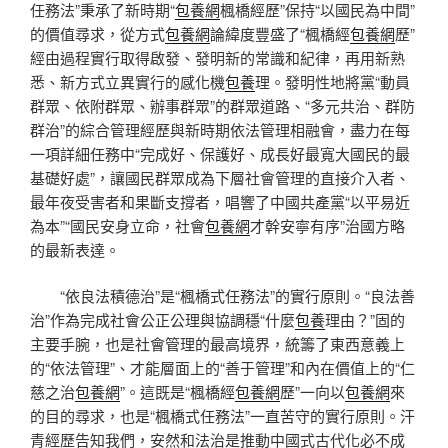
任務法”秉承了新時期“
包養網
楓橋經歷”保持“以國民為中間”
的價值尋求，從方式
包養網
論緯度豐盛了“楓橋經
包養網
歷”
經由過程實行取得啟發、發明新的常識和紀律，再用新熟
悉、新方式立異實行的感化機
包養
理。發明性地將黨“動員
群眾、依附群眾、辦事群眾”的群眾道路、“多元共治、群防
群治”的綜合管理經歷與新時期依法管理相融會，盡力在每
一項詳細任務中“完成好、保護好、成長好最寬大國民的最
基礎好處”，讓國民群眾成為下層社會管理的直接介入者、
最年夜受害者和果斷支撐者，唱響了中國共產黨“以平易近
為本”“國民安身立命，社會
包養網
才幹安寧有序”治國方略
的最新表達。
“依良法積德治”是“楓橋式任務法”的實行原則。“良法善
治”作為完成社會公正公理與協調穩“什麼
包養
理由？”固的
主要手腕，也是社會管理的最高境界，統籌了東西意義上
的“依法管理”、才能層面上的“善于管理”和內在價值上的“仁
慈之治
包養網
”。這既是“楓橋經
包養網
歷”一向以
包養網
來
的目的尋求，也是“楓橋式任務法”一直苦守的實行原則。汗
青經歷告知我們，安然和法治是推動中國式古代化必不成