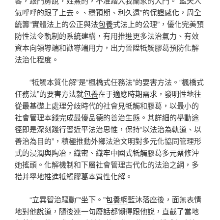
客，跟門房說，姓熹的，不准踏入我蘭家的大門。”藍夫人
氣呼呼的跟了上去。、穩預期、利久遠”的保證感化，周全
統籌“實體法上的公正與法
包養
式法上的公理”，優化完美預
防性法令軌制的系統建構，有用推進更多法治氣力、有效
資本向領導端和勸導端用力，出力晉陞牴觸膠葛預防化解
法治化程度。
“牴觸本質化解”是“楓橋式任務法”的要害方法。“楓橋式
任務法”的要害方法就
包養
在于適應時期需求，發明性地往
從最基礎上處理分歧時代的社會見牴觸和膠葛，以最小的
社會管理本錢完成最優品德的善治生態。其詳細的舉動途
徑即是深刻踐行習近平法治思惟，保持“以法治為軌道、以
善治為目的”，積極推動外鄉法治文明對多元化協同管理形
式的浸潤與陶冶，織密、織牢中國式牴觸膠葛多元蔡修沖
她搖頭。化解機制和下層社會管理古代化的法治之網，多
措并舉地推進牴觸膠葛本質性化解。
“立異智治驅動”“坐下。”
包養網
藍沐落座後，面無表情
地對他說道，隨後連一句廢話都懶得跟他說，直截了當地