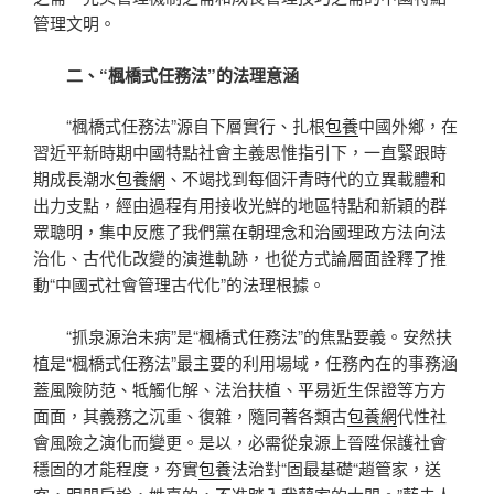
管理文明。
二、“楓橋式任務法”的法理意涵
“楓橋式任務法”源自下層實行、扎根
包養
中國外鄉，在
習近平新時期中國特點社會主義思惟指引下，一直緊跟時
期成長潮水
包養網
、不竭找到每個汗青時代的立異載體和
出力支點，經由過程有用接收光鮮的地區特點和新穎的群
眾聰明，集中反應了我們黨在朝理念和治國理政方法向法
治化、古代化改變的演進軌跡，也從方式論層面詮釋了推
動“中國式社會管理古代化”的法理根據。
“抓泉源治未病”是“楓橋式任務法”的焦點要義。安然扶
植是“楓橋式任務法”最主要的利用場域，任務內在的事務涵
蓋風險防范、牴觸化解、法治扶植、平易近生保證等方方
面面，其義務之沉重、復雜，隨同著各類古
包養網
代性社
會風險之演化而變更。是以，必需從泉源上晉陞保護社會
穩固的才能程度，夯實
包養
法治對“固最基礎“趙管家，送