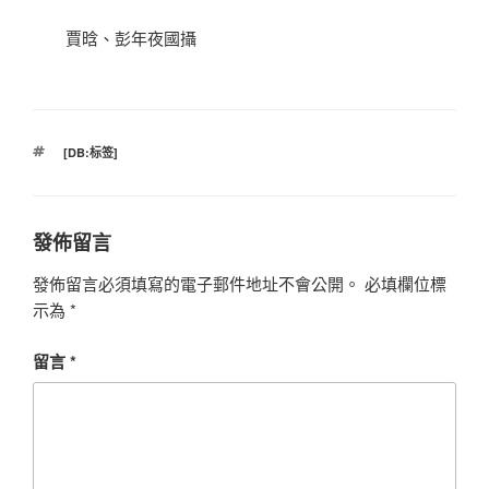
賈晗、彭年夜國攝
標
[DB:标签]
籤
發佈留言
發佈留言必須填寫的電子郵件地址不會公開。
必填欄位標
示為
*
留言
*