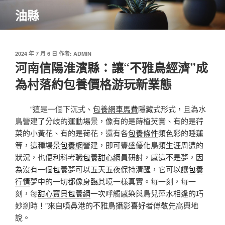
跳
油縣
至
主
要
內
發
2024 年 7 月 6 日
作者:
ADMIN
佈
河南信陽淮濱縣：讓“不雅鳥經濟”成
容
於
為村落約包養價格游玩新業態
“這是一個下沉式、
包養網車馬費
隱藏式形式，且為水
鳥營建了分歧的運動場景，像有的是蒔植芡實、有的是荇
菜的小黃花、有的是荷花，還有各
包養條件
類色彩的睡蓮
等，這種場景
包養網
營建，即可豐盛優化鳥類生涯周遭的
狀況，也便利科考職
包養甜心網
員研討，感這不是夢，因
為沒有一個
包養
夢可以五天五夜保持清醒，它可以讓
包養
行情
夢中的一切都像身臨其境一樣真實。每一刻，每一
刻，每
甜心寶貝包養網
一次呼觸感染與鳥兒萍水相逢的巧
妙剎時！”來自噴鼻港的不雅鳥攝影喜好者傅敬先高興地
說。