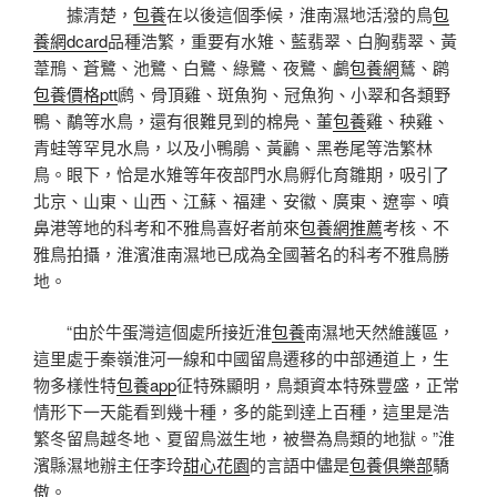
據清楚，
包養
在以後這個季候，淮南濕地活潑的鳥
包
養網dcard
品種浩繁，重要有水雉、藍翡翠、白胸翡翠、黃
葦鳽、蒼鷺、池鷺、白鷺、綠鷺、夜鷺、鸕
包養網
鶿、䴙
包養價格ptt
䴘、骨頂雞、斑魚狗、冠魚狗、小翠和各類野
鴨、鷸等水鳥，還有很難見到的棉鳧、董
包養
雞、秧雞、
青蛙等罕見水鳥，以及小鴨鵑、黃鸝、黑卷尾等浩繁林
鳥。眼下，恰是水雉等年夜部門水鳥孵化育雛期，吸引了
北京、山東、山西、江蘇、福建、安徽、廣東、遼寧、噴
鼻港等地的科考和不雅鳥喜好者前來
包養網推薦
考核、不
雅鳥拍攝，淮濱淮南濕地已成為全國著名的科考不雅鳥勝
地。
“由於牛蛋灣這個處所接近淮
包養
南濕地天然維護區，
這里處于秦嶺淮河一線和中國留鳥遷移的中部通道上，生
物多樣性特
包養app
征特殊顯明，鳥類資本特殊豐盛，正常
情形下一天能看到幾十種，多的能到達上百種，這里是浩
繁冬留鳥越冬地、夏留鳥滋生地，被譽為鳥類的地獄。”淮
濱縣濕地辦主任李玲
甜心花園
的言語中儘是
包養俱樂部
驕
傲。