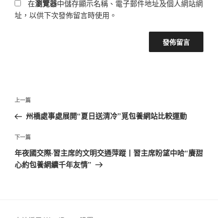
在
瀏覽器
中儲存顯示名稱、電子郵件地址及個人網站網
址，以供下次發佈留言時使用。
文
上
上一篇
章
一
州橋處事處展開“夏日送清冷”覓包養網站比較運動
導
篇
覽
文
下
下一篇
章
一
年夜國交際·習主席的文明交通萍蹤丨習主席盼望中哈“賡甜
篇
心約包養網續千年友情”
文
章