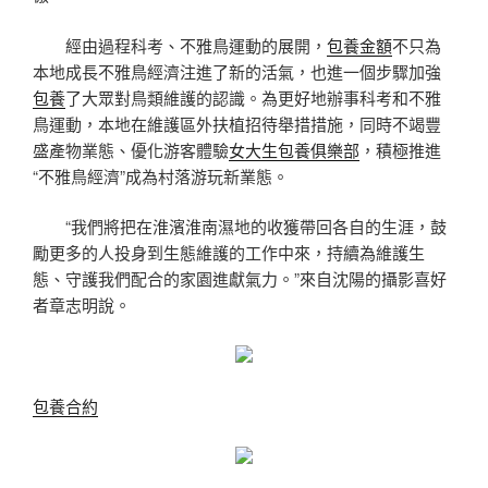
經由過程科考、不雅鳥運動的展開，
包養金額
不只為
本地成長不雅鳥經濟注進了新的活氣，也進一個步驟加強
包養
了大眾對鳥類維護的認識。為更好地辦事科考和不雅
鳥運動，本地在維護區外扶植招待舉措措施，同時不竭豐
盛產物業態、優化游客體驗
女大生包養俱樂部
，積極推進
“不雅鳥經濟”成為村落游玩新業態。
“我們將把在淮濱淮南濕地的收獲帶回各自的生涯，鼓
勵更多的人投身到生態維護的工作中來，持續為維護生
態、守護我們配合的家園進獻氣力。”來自沈陽的攝影喜好
者章志明說。
包養合約