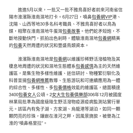
進進5月以來，一批又一批不雅鳥喜好者前來河南省信
陽市淮濱縣淮南濕地打卡。6月27日，噴鼻
包養網VIP
港、
沈陽、山西等地30多名科考職員、不雅鳥喜好者以鳥為
媒，相聚在淮南濕地牛蛋灣
包養故事
。他們蛇矛短炮，不
斷地按動快門，抓拍出色剎時，體驗淮南濕地
包養網
精美
的
包養
天然周遭的狀況和豐盛鳥類資本。
淮濱縣淮南濕地是
包養網
以維護珍稀野活潑植物及其
棲息地周遭的狀況和濕地生態體系
包養感情
為主的天然維
護區，是集生物多樣性維護、迷信研討、物種繁衍馴化及
科普宣揚
包養網推薦
教導、生態游玩和可連續應用為一體
的綜合性、多樣性、多
包養價格
效能的維護區，總面積達
3400
包養女人
公頃。2
女大生包養俱樂部
006年12月被國度
林業局批準為國度級陸生野活潑物疫源疫病監測站實行單
元。該區內有兔子湖、方家湖、烏龍港等湖泊，如同一顆
顆閃亮的珍珠，鑲嵌在淮河之畔，因風景旖旎，被譽為江
淮的“噴鼻格里拉”。