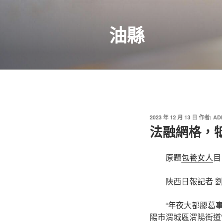
跳
至
油縣
主
要
內
容
發
2023 年 12 月 13 日
作者:
AD
佈
法融網格，
於
原題
包養女人
目
陜西日報記者 
“年夜大都膠葛
陽市渭城區渭陽街道