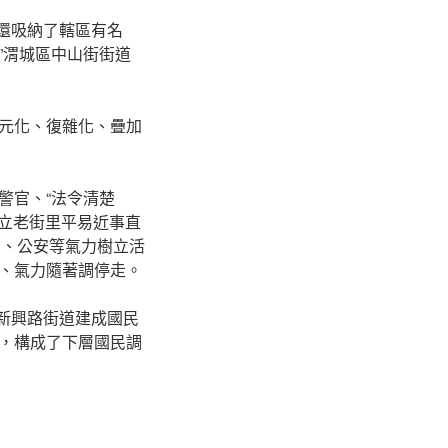
，還吸納了轄區有名
”渭城區中山街街道
元化、復雜化、疊加
警官、“法令清楚
立老街里平易近事直
法、公安等氣力樹立活
、氣力隨著調停走。
，新興路街道建成國民
d”，構成了下層國民調