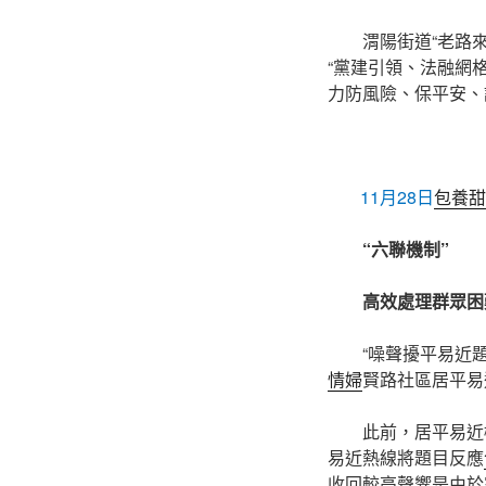
渭陽街道“老路來
“黨建引領、法融網格
力防風險、保平安、
11月28日
包養甜
“六聯機制”
高效處理群眾困
“噪聲擾平易近
情婦
賢路社區居平易
此前，居平易近
易近熱線將題目反應
收回較高聲響是由於