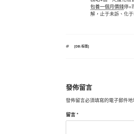
包養一個月價錢
停+
解，止于未訴、化于
標
[DB:标签]
籤
發佈留言
發佈留言必須填寫的電子郵件地
留言
*