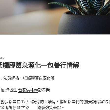
MIN
牴觸膠葛泉源化一包養行情解
：法融網格，牴觸膠葛泉源化解
劉楓 練習生
包養價格ptt
彭孝榮
事務我都是在工地上調停的，墻角、樓頂都是我的‘露天調停室’
包
“金牌調停員”老路——路爭強笑著說。