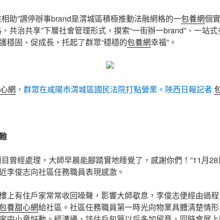
相助”調停辦事brand是渭城區積極推動法融網格的一
包養網
個
、共治共享”下層社會管理形式，摸索“一街辦一brand”、一站
護穩固、促成長，托起了群眾“穩穩的
包養網
幸福”。
心網
，群眾在咸陽市渭城區國民法院打點營業。陜西日報記者
難
題目曾經處理，大師早晨能腳踏實地睡覺了，感謝你們！”11月2
近李俊志向社區任務職員表現感激。
樓上有住戶家常常收回噪聲，影響大師歇息，李俊志便經由過程1
包養甜心網
給社區。社區任務職員第一時光向物業具體清楚情形
家中小童好動。經溝通，該住戶包管以后多加留意，同時會展上