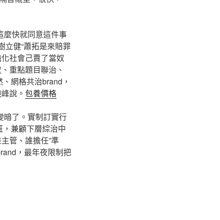
這麼快就同意這件事
樹立健“蕭拓是來賠罪
強化社會己賣了當奴
處、重點題目聯治、
網格共治brand，
曉峰說。
包養價格
變暗了。實制訂實行
班，兼顧下層綜治中
主管、誰擔任”準
and，最年夜限制把