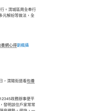
實行。渭城區周全奉行
式多元解紛等做法，全
包養網心得
劉楓攝
8日，渭陽街道看
包養
2345政務辦事便平
，發明該住戶家常常
隔音襯墊。很快，一