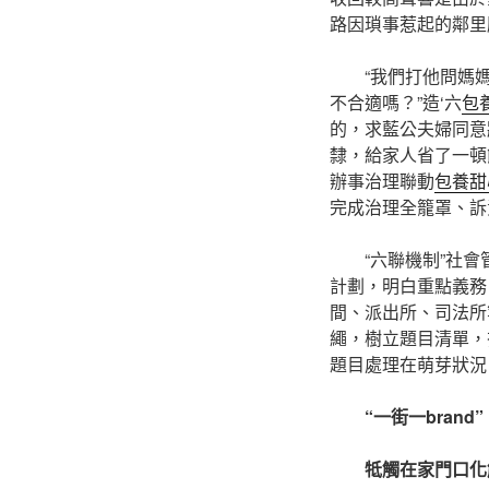
路因瑣事惹起的鄰里
“我們打他問媽
不合適嗎？”造‘六
包
的，求藍公夫婦同意
隸，給家人省了一頓
辦事治理聯動
包養甜
完成治理全籠罩、訴
“六聯機制”社
計劃，明白重點義務
間、派出所、司法所
繩，樹立題目清單，
題目處理在萌芽狀況
“一街一brand”
牴觸在家門口化