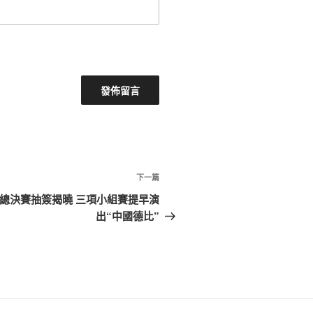
下
下一篇
一
總決賽抽簽揭曉 三項小組賽提早演
篇
出“中國德比”
文
章