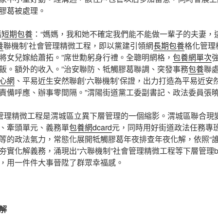
膠葛被處理。
媽
短期包養
：“媽媽，我和她不確定我們能不能做一輩子的夫妻，
養
聯機制’社會管理精微工程，即以黨建引領網
長期包養
格化管理
將女兒嫁給蕭拓。”席世勳躬身行禮。全聰明網格，
包養網單次
飯。額外的收入。”治安聯防、牴觸膠葛聯調、突發事務
包養
聯
心網
、平易近生安然聯創‘六聯機制’保證，出力打造為平易近安然、
責備呼應、辦事零間隔。”渭陽街道黨工委副書記、政法委員張
會管理精微工程是渭城區立異下層管理的一個縮影。渭城區聯合現
、牽頭單元、義務單
包養網dcard
元，同時用好街道政法任務專
等的政法氣力，常態化展開牴觸膠葛年夜排查年夜化解，依照“誰
夯實化解義務，涌現出“六聯機制”社會管理精微工程等下層管理br
，用一件件大事晉陞了群眾幸福感。
解