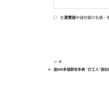
在
瀏覽器
中儲存顯示名稱、
文
上
上一篇
章
一
退600多個群有多爽 “打工人”困
篇
導
文
覽
章