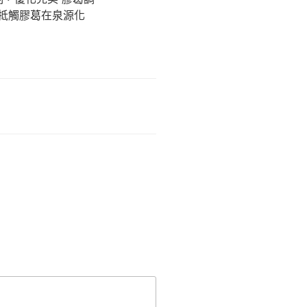
牴觸膠葛在泉源化