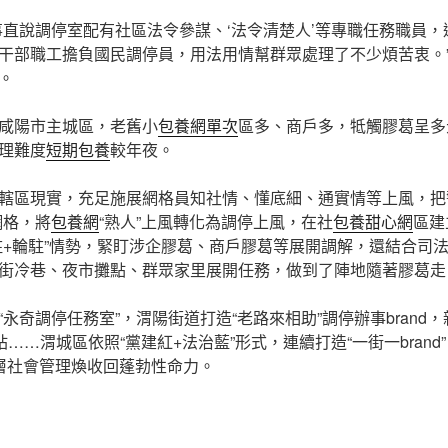
事直說調停室配有社區法令參謀、‘法令清楚人’等專職任務職員
干部職工擔負國民調停員，用法用情幫群眾處理了不少煩苦衷。
。
咸陽市主城區，老舊小
包養網單次
區多、商戶多，牴觸膠葛呈多
理難度
短期包養
較年夜。
轄區現實，充足施展網格員知社情、懂底細、通實情等上風，把
網格，將
包養網
“熟人”上風轉化為調停上風，在社
包養甜心網
區建
駐+輪駐”情勢，緊盯涉企膠葛、商戶膠葛等展開調解，還結合司
街冷巷、夜市攤點、群眾家里展開任務，做到了陣地隨著膠葛走
“永奇調停任務室”，渭陽街道打造“老路來相助”調停辦事brand
站……渭城區依照“黨建紅+法治藍”形式，連續打造“一街一bran
下層社會管理煥收回蓬勃性命力。