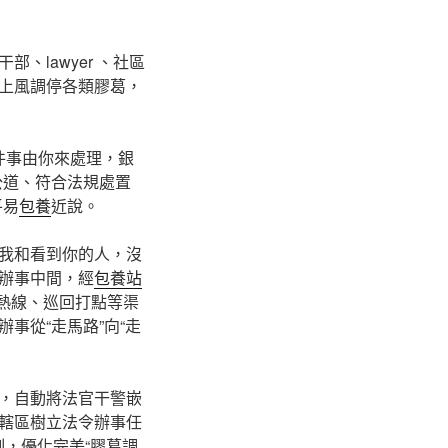
lawyer 、社區
上風調停各類膠葛，
這件事由你來處理，銀
公道、符合法規處置
平易
包養
近說。
我和看到你的人，沒
辦事中間，經
包養站
事熱線、巡回打點等渠
事從“走馬路”向“走
，自動將法官干警嵌
轄區樹立法令辦事任
制，優化完美“膠葛調