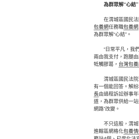
為群眾解“心結”
在渭城區國民法
包養網
任務職
包養網
為群眾解“心結”。
“日常平凡，我
兩由我支付，跑腿由
牴觸膠葛，
台灣包養
渭城區國民法院
有一個能回答。解紛
長
由過程訴訟辦事年
道，為群眾供給一站
網路”改變。
不只這般，渭城
進轄區網格化
包養情
務站4個、尺度化法