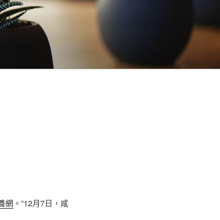
養網
。”12月7日，咸