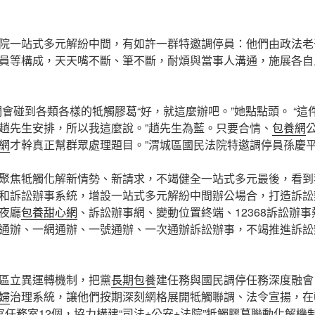
院一站式多元解紛中間，有如許一群特邀調停員：他們由政法老干部、
員等構成，天天嘴不斷、筆不斷，耐煩與當事人溝通，施展各自
們會碰到各類各樣的牴觸膠葛“好，就這麼辦吧。”她點點頭。 “
趙先生安排，所以我這麼說。”趙先生為藍。只要合情、
包養網
網
才幹真正幫群眾處理題目。”渭城區國民法院特邀調停員孫慶
聚焦牴觸化解新情勢、新請求，不竭健全一站式多元最後，看到
和訴訟辦事系統，增設一站式多元解紛中間辦公場合，打造訴訟
夜廳
包養甜心網
、訴訟辦事網、變動位置終端、12368訴訟辦
通辦、一網通辦、一號通辦、一次通辦訴訟辦事，不竭推進訴訟辦
區立異運轉機制，把黨
長期包養
建任務與國民調停任務深度融會
婦
治理系統，讓他們按期深刻網格展開牴觸聯調、法令宣揚，在
官任務室12個，協力構建“司法+公安+法院”牴觸膠葛聯動化解機