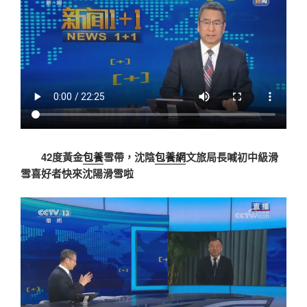
42度黃金
包養
雪帶，沈陰
包養網
文旅局長喊初中級滑
雪喜好者快來沈陽滑雪啦