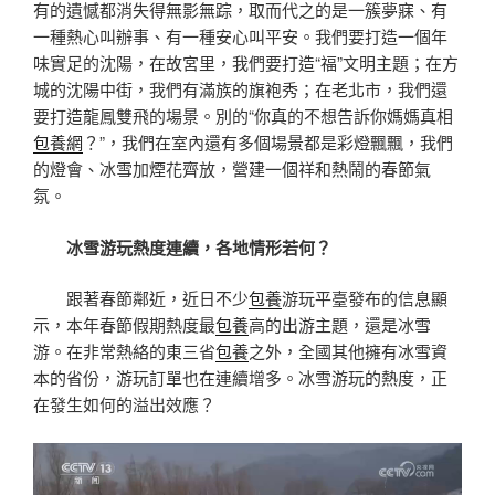
有的遺憾都消失得無影無踪，取而代之的是一簇夢寐、有
一種熱心叫辦事、有一種安心叫平安。我們要打造一個年
味實足的沈陽，在故宮里，我們要打造“福”文明主題；在方
城的沈陽中街，我們有滿族的旗袍秀；在老北市，我們還
要打造龍鳳雙飛的場景。別的“你真的不想告訴你媽媽真相
包養網
？”，我們在室內還有多個場景都是彩燈飄飄，我們
的燈會、冰雪加煙花齊放，營建一個祥和熱鬧的春節氣
氛。
冰雪游玩熱度連續，各地情形若何？
跟著春節鄰近，近日不少
包養
游玩平臺發布的信息顯
示，本年春節假期熱度最
包養
高的出游主題，還是冰雪
游。在非常熱絡的東三省
包養
之外，全國其他擁有冰雪資
本的省份，游玩訂單也在連續增多。冰雪游玩的熱度，正
在發生如何的溢出效應？