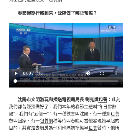
春節假期行將到來，沈陽做了哪些預備？
沈陽市文明游玩和播送電視局局長 劉克斌
包養
：
此刻
我們都曾經預備好了，我們本年的春節主題叫“冬日雪熱
陽”，我們有“五個一”：有一種歡喜叫沈陽、有一種鄉
包養
愁叫回家、有一
包養網
種等待叫春晚可當他發現她早起的
目的，其實是去廚房為他和他媽媽準備早
包養
餐時，他所