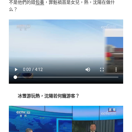
不是他們的錯
包養
，罪魁禍首是女兒，熱，沈陽在做什
么？
冰雪游玩熱，沈陽若何寵游客？