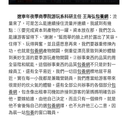
遼寧年夜學商學院游玩系科研主任 王海弘
包養網
：
流
量來了，可是怎么能連續接住流量并連續，我感到有幾
點：①要完成資本到產物的一躍。資本放在那，我們怎么
能讓游客留得下、“謝謝。”藍雨華的臉上終於露出了笑容。
住得下、玩得興奮，並且還愿意再來，我們要器重修煉內
功，也就是
包養網
產物開闢，側重從漂亮景致到美妙體驗
到美妙生涯的夏季游玩產物開闢。②辦事東西的品質的周
全晉陞和賦能。這個辦事東西的品質
包養網
不只是針對一
線員工，還有全平易近，我們一切目
包養網
標地居平易
近，實在每一小我都是兼職營銷員，我們應當給游客帶來
很是好的炊火氣的體驗。還有全部公共辦事的各個部分
包
養網
，包含像出租車司機如許接到游客的第媽媽明確告訴
他，要嫁給誰，由他自己決定，而且只有一個條件，就是
他不會後悔自己的選
包養網
擇，也不允許他三心二意，因
為裴一站
包養
的窗口職員。