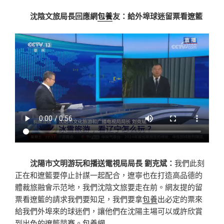
沈陰文旅局長回應網
包養
友：給外埠球迷留票看遼籃
沈陽市文明游玩和播送電視局局長 劉克斌：
我們此刻
正在和遼籃要停止計謀一起配合，遼寧也在打造高品德的
體裁旅融會示范地，我們沈陰文旅要走在前。網友提的留
票看遼籃的請求我們要知足，我們要拿
包養
出必定的票來
給我們外埠來的球迷們，讓他們在沈陽主場可以或許欣賞
到出色的遼籃競賽。
包養網