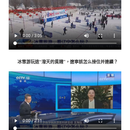
冰雪游玩這“潑天的貧賤”，遼寧該怎么接住并連續？