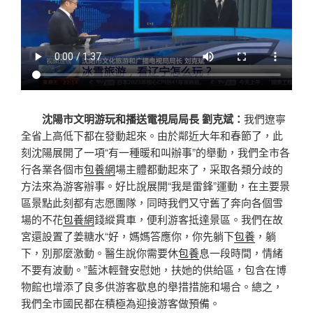
沈陽市文明游玩和播送電視局局長 劉克斌：
我們遼寧
全省上高低下都在發動起來。由於鄰近大年和春節了，此
刻沈陽展開了一項“有一種暖和叫辦事”的舉動，我們全市各
行各業各個市
包養網
場主體都動起來了，采取各類分歧的
方法來為游客辦事。好比說展開“我是雷鋒”運動，在主要景
區景點此刻都有志愿團隊，同時我們又守舊了奔向各個雪
場的不花
包養網
錢縱貫車，便利游客抵達景區。我們在故
宮還設置了姜糖水“好，媽媽答應你，你先躺下
包養
，躺
下，別那麼激動。醫生說你需要休
包養
息一段時間，情緒
不要有波動。”藍沐輕聲安慰她，扶她的供給區，包含在博
物館也增添了良多供游客歇息的舉措措施和場合。總之，
我們全市國民都在積極為迎接游客做預備。