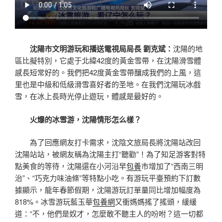
沈陽市文明游玩和播送電視局局長 劉克斌：
沈陽的地
區比擬特別，它處于北緯42度的黃金雪帶，在沈陽滑雪體
感長短常好的。我們把42度黃金雪帶釀成我們的上風，這
里也是中級和低級滑雪喜好者的圣地。在我們沈陽玩冰戲
雪，在冰上長時光停止遊玩，體感是最好的。
火爆的冰雪游，沈陽情形怎么樣？
為了回應網友打卡需求，沈陰文旅局長將沈陽站改回
沈陽站站，被網友稱為沈陽主打“聽勸”！為了知足游客對特
點美食的等待，沈陽還在小河沿早
包養
市增加了“西南三明
治”、“巧克力味油條”等特點小吃。有游玩平臺預約下訂數
據顯示，龍年春節假期，沈陽游玩訂單量同比增加幅度為
818%。冰雪游玩藍玉華
包養網
又衝媽媽搖了搖頭，緩緩
道：“不，他們是奴才，怎麼敢不聽主人的吩咐？這一切都