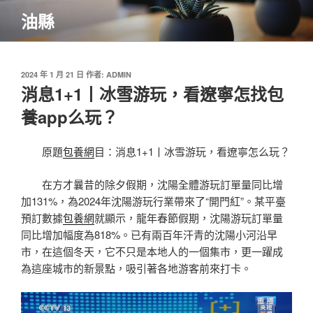
跳
油縣
至
主
要
內
發
2024 年 1 月 21 日
作者:
ADMIN
佈
消息1+1丨冰雪游玩，看遼寧怎找包
容
於
養app么玩？
原題
包養網
目：消息1+1丨冰雪游玩，看遼寧怎么玩？
在方才曩昔的除夕假期，沈陽全體游玩訂單量同比增
加131%，為2024年沈陽游玩行業帶來了“開門紅”。某平臺
預訂數據
包養網
就顯示，龍年春節假期，沈陽游玩訂單量
同比增加幅度為818%。已有兩百年汗青的沈陽小河沿早
市，在這個冬天，它不只是本地人的一個集市，更一躍成
為這座城市的新景點，吸引著各地游客前來打卡。