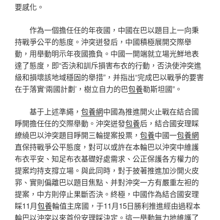
要感化。
作為一個擔任任的年夜國，中國在巴以題目上一向秉
持戰爭公平的態度。沖突迸發后，中國積極展開交際舉
動，用舉動明示年夜國擔負。中國一開端就立場光鮮地表
達了態度，即“否決和訓斥損害布衣的行動，否決使沖突進
級和損壞該地域穩固的舉措”，并指出“完成巴以戰爭的要害
在于落實‘兩國計劃’，樹立自力的巴
包養
勒斯坦國”。
基于上述準繩，
包養網
中國為推進開火止戰在結合國
睜開擔任任的交際舉動。沖突迸發
包養
后，結合國安理睬
繚繞巴以沖突題目睜開三輪提案投票，
包養
中國一
包養網
直保持戰爭公平態度，對可以或許在本輪巴以沖突中維護
布衣平安、知足布衣基礎好處需求、公正保護各方權力的
提案均持支撐立場。與此同時，對于披著推進加沙開火皮
郛、實則偏離巴以題目焦點、并對沖突一方有嚴重左袒的
提案，中方則停止果斷否決。終極，中國作為結合國安理
睬11月
包養
輪值主席國，于11月15日勝利推進經由過程本
輪巴以沖突以來首份安理睬決定。這一舉動無力地維護了