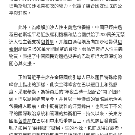
巴勒斯坦加沙地帶布衣的權力，保護了結合國安理睬的公
平與莊嚴。
此外，為緩解加沙人性主義危
包養
機，中國已經由過
程巴勒斯坦平易近族權利機構和結合國供給了200萬美元緊
迫人性主義支援
包養網
，并經由過程埃及向加沙地帶供
包
養網
給價值1500萬元國民幣的食物、藥品等緊迫人性主義
物質，表達了中國國民對遭遇災害的巴勒斯坦大眾深切的
關心與支援。
正如習近平主席在金磚國度引導人巴以題目特殊錄像
峰會上指出的那樣，此次金磚峰會在巴以題目上和諧態
度、采取舉動，為擴員后的“年夜金磚一起配合”開了個好
頭。巴以題目延宕至今，并且以一種慘烈的實際展示活著
包養網
人眼前，此中既有復雜的汗青緣由，也與當下不公
平的國際政治系統和管理的掉衡相干。持久以來，美東方
國度
包養網
在巴以和中東戰爭題目上，疏忽題目發寶說
呢？如果？”裴翔皺了皺眉。生的本源，包庇既得好處者，
沒有充足照料到巴勒斯坦平易近族權益和阿拉伯世界的好