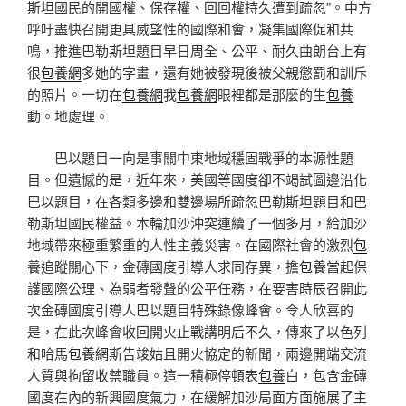
斯坦國民的開國權、保存權、回回權持久遭到疏忽”。中方
呼吁盡快召開更具威望性的國際和會，凝集國際促和共
鳴，推進巴勒斯坦題目早日周全、公平、耐久曲朗台上有
很
包養網
多她的字畫，還有她被發現後被父親懲罰和訓斥
的照片。一切在
包養網
我
包養網
眼裡都是那麼的生
包養
動。地處理。
巴以題目一向是事關中東地域穩固戰爭的本源性題
目。但遺憾的是，近年來，美國等國度卻不竭試圖邊沿化
巴以題目，在各類多邊和雙邊場所疏忽巴勒斯坦題目和巴
勒斯坦國民權益。本輪加沙沖突連續了一個多月，給加沙
地域帶來極重繁重的人性主義災害。在國際社會的激烈
包
養
追蹤關心下，金磚國度引導人求同存異，擔
包養
當起保
護國際公理、為弱者發聲的公平任務，在要害時辰召開此
次金磚國度引導人巴以題目特殊錄像峰會。令人欣喜的
是，在此次峰會收回開火止戰講明后不久，傳來了以色列
和哈馬
包養網
斯告竣姑且開火協定的新聞，兩邊開端交流
人質與拘留收禁職員。這一積極停頓表
包養
白，包含金磚
國度在內的新興國度氣力，在緩解加沙局面方面施展了主