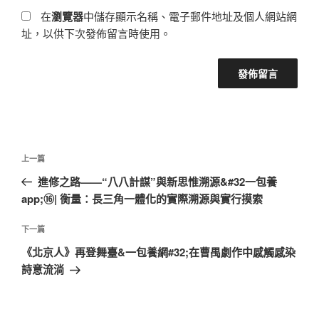
在
瀏覽器
中儲存顯示名稱、電子郵件地址及個人網站網
址，以供下次發佈留言時使用。
文
上
上一篇
章
一
進修之路——“八八計謀”與新思惟溯源&#32一包養
導
篇
app;⑯| 衡量：長三角一體化的實際溯源與實行摸索
覽
文
章
下
下一篇
一
《北京人》再登舞臺&一包養網#32;在曹禺劇作中感觸感染
篇
詩意流淌
文
章