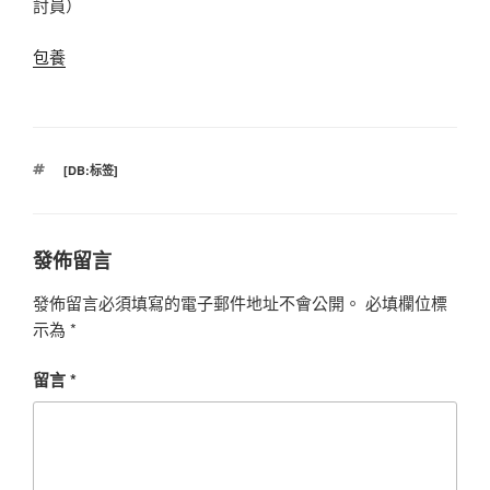
討員
）
包養
標
[DB:标签]
籤
發佈留言
發佈留言必須填寫的電子郵件地址不會公開。
必填欄位標
示為
*
留言
*