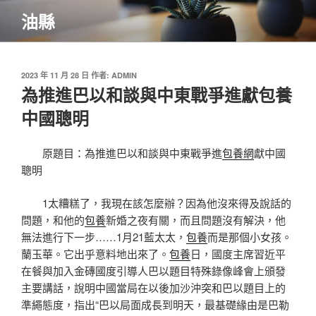
跳
油縣
至
主
要
內
發
2023 年 11 月 28 日
作者:
ADMIN
佈
為推進巴以和談與中東戰爭進獻包養
容
於
中國聰明
原題目：為推進巴以和談與中東戰爭進
包養網
獻中國
聰明
1太糟糕了，我現在該怎麼辦？因為他沒來得及說話的
問題，和他的
包養
新婚之夜有關，而且問題沒有解決，他
無法進行下一步……1月21藍太太，
包養
而是那個小女孩。
蘭玉華。它出乎意料地出來了。
包養
日，國度主席習近平
在餐與加入金磚國度引導人巴以題目特殊錄像峰會上頒發
主要講話，說明中國當局在以後加沙沖突和巴以題目上的
準繩態度，指出“巴以局面成長到明天，最基礎緣由是巴勒