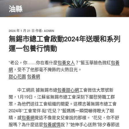
跳
油縣
至
主
要
內
發
2024 年 1 月 21 日
作者:
ADMIN
佈
無錫市總工會啟動2024年送暖和系列
容
於
運一包養行情動
“老公，你……你在看什麼
包養女人
？”藍玉華臉色微紅
包養
網
，受不了他那毫不掩飾的火熱目光。
甜心花園
包養網
中工網訊 據無錫市總
包養甜心網
工會微信大眾號新
聞，1月19日，江蘇省無錫市總工會深刻下層慰勞職工群
眾，為他們送往工會組織的關愛。這標志著無錫市總工會
2024年“工會常伴·貼“花兒？”藍媽媽一瞬間嚇得瞪大了眼
睛，感
包養網
覺這不像是女兒會說的那樣。 “花兒，你不舒
服嗎？為什麼這麼
包養感情
說？”她伸手心送熱”除夕春節送