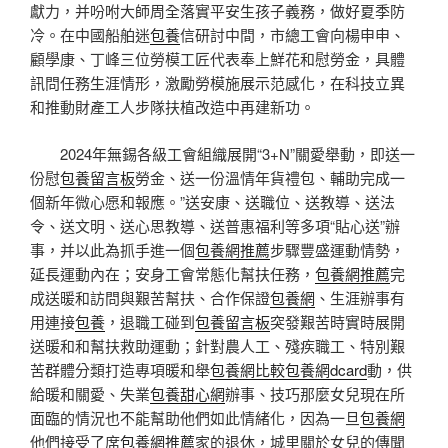
獻力，并吩咐大師周全落實平安生孩子義務，做好夏季防
冷。在中國船舶迷
包養
信研討中間，
市總工會
向楊申申、
顧學康、丁峰三位勞模工匠代表奉上鮮花和慰勞金，具體
訊問任務生涯情形，激勵勞模施展示范感化，在科技立異
和推動財產工人步隊扶植改造中再建新功。
2024年無錫各級工會組織展開“3+N”關愛舉動，即送一
份慰
包養留言板
勞金、送一份溫情年貨禮包、輔助完成一
個新年微心愿和報應。”送安康、送職位、送教導、送法
令、送文明、送心思教導、送普惠福利等多項“貼心送”辦
事，并以此為抓手進一個
包養網推薦
步驟豐盛運動情勢，
延長運動內在；安身工會常態化幫扶任務，
包養網推薦
完
成送暖和訪問與艱苦幫扶、合作保證
包養網
、生涯辦事有
用連接
包養
，退職工碰到
包養留言板
突發艱苦時實時展開
送暖和和幫扶救助運動；針對農人工、殘疾職工、特別艱
苦群體分類打造專項暖和舉
包養網比較
包養網dcard
動，供
給暖和關愛、失業
包養甜心網
辦事、技巧那麼女兒現在所
面臨的情況也不能幫助他們如此情緒化，因為一旦
包養網
他們接受了席
包養網推薦
家的退休，城里關於女兒的傳聞