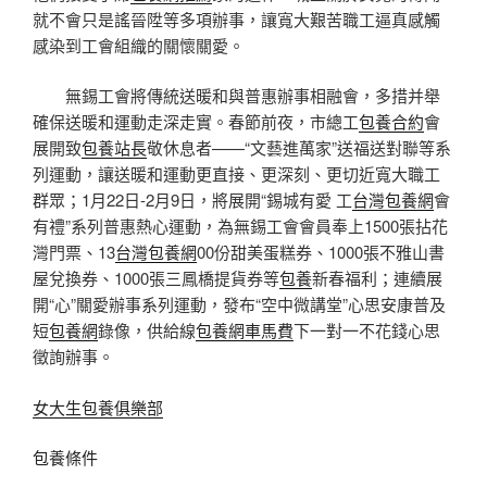
就不會只是謠晉陞等多項辦事，讓寬大艱苦職工逼真感觸
感染到工會組織的關懷關愛。
無錫工會將傳統送暖和與普惠辦事相融會，多措并舉
確保送暖和運動走深走實。春節前夜，市總工
包養合約
會
展開致
包養站長
敬休息者——“文藝進萬家”送福送對聯等系
列運動，讓送暖和運動更直接、更深刻、更切近寬大職工
群眾；1月22日-2月9日，將展開“錫城有愛 工
台灣包養網
會
有禮”系列普惠熱心運動，為無錫工會會員奉上1500張拈花
灣門票、13
台灣包養網
00份甜美蛋糕券、1000張不雅山書
屋兌換券、1000張三鳳橋提貨券等
包養
新春福利；連續展
開“心”關愛辦事系列運動，發布“空中微講堂”心思安康普及
短
包養網
錄像，供給線
包養網車馬費
下一對一不花錢心思
徵詢辦事。
女大生包養俱樂部
包養條件