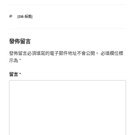
標
[DB:标签]
籤
發佈留言
發佈留言必須填寫的電子郵件地址不會公開。
必填欄位標
示為
*
留言
*