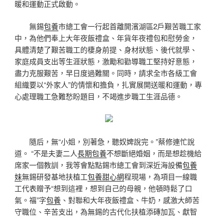
暖和運動正式啟動。
無錫
包養
市總工會
一行起首離開濱湖區2戶艱苦職工家
中，為他們奉上大年夜飯禮盒、年貨年夜禮包和慰勞金，
具體清楚了艱苦職工的棲身前提、身材狀態、後代就學、
家庭成員支出等生涯狀態，激勵和勸導職工堅持好意態，
盡力克服艱苦，早日度過難關。同時，請求全市各級工會
組織要以“外家人”的情懷和擔負，扎實展開送暖和運動，專
心處理職工急難愁盼題目，不竭進步職工生涯品德。
隨后，
無“小姐，別著急，聽奴婢說完。”蔡修連忙說
道。 “不是夫妻二人
長期包養
不想斷絕婚姻，而是想趁機給
席家一個教訓，我等會點點錫市總工會
到深近海設備
包養
妹
無錫研發基地扶植工
包養甜心網
程現場，為項目一線職
工代表贈予“想到這裡，想到自己的母親，他頓時鬆了口
氣。福”字
包養
、對聯和大年夜飯禮盒、牛奶，感激大師苦
守職位、辛苦支出，為無錫的古代化扶植添磚加瓦、獻智