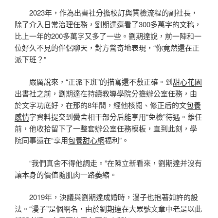
2023年，作為出書社分擔校訂與質檢流程的副社長，
除了介入日常治理任務，劉期達還看了300多萬字的文稿，
比上一年的200多萬字又多了一些。劉期達說，前一陣和一
位好久不見的伴侶聊天，對方驚奇地表現，“你竟然還在正
派下班？”
嚴厲說來，“正派下班”的描寫還不敷正確。到
甜心花園
出書社之前，劉期達在持續教導學院分擔辦公室任務，由
於文字功底好，在那的8年間，經他核閱、修正后的文
包養
感情
字資料提交到黌舍相干部分后能享用“免檢”待遇。離任
前，他收拾留下了一整套辦公室任務模板，直到此刻，學
院同事還在“享用
包養甜心網
福利”。
“我們真舍不得他調走。”在陳立新看來，劉期達并沒有
讓本身的價值隨肌肉一路萎縮。
2019年，決議與劉期達成婚時，漫子也抱著如許的設
法。“漫子”是個網名，由於劉期達在大眾號文章中老是以此