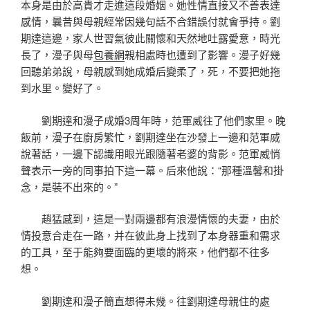
本身是由於高貴才走進這段婚姻。她性情直接又不善表達
感情，曩昔與母親經常因幾句話不合錯誤付就會爭持。劉
期達這邊，家人世習氣彼此關懷和天然地吐露愛意，時光
長了，漫子與母
包養網
親相處時也遭到了影響。漫子好幾
回聽弟弟說，母親感到她成婚后變柔了，死，不要把她拖
到水里。變好了。
劉期達和漫子成婚3周年時，范軍威往了他們家里。晚
飯前，漫子在廚房繁忙，劉期達坐在沙發上一邊和范軍威
說著話，一邊下認識用眼光跟隨著老婆的背影。范軍威悄
聲表示一旁的同事拍下這一幕。后來他說：“那種溫馨和掛
念，是裝不出來的。”
趙猛感到，這是一對兩邊都有浪漫情懷的夫妻，由於
情投意合走在一路，并在彼此身上找到了本身器重和需求
的工具，至于能夠要面臨的更壞的將來，他們都不往多
想。
劉期達和漫子簡直想得未幾。往劉期達母親住的處