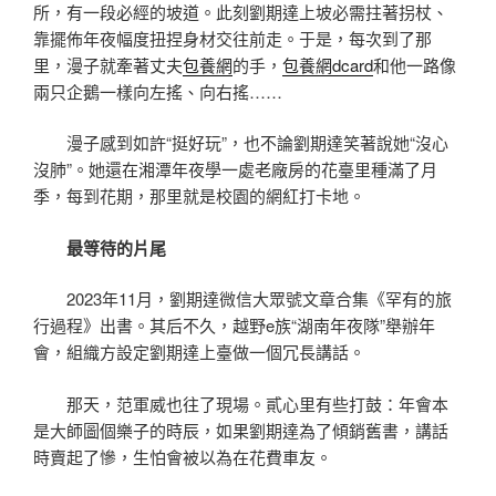
所，有一段必經的坡道。此刻劉期達上坡必需拄著拐杖、
靠擺佈年夜幅度扭捏身材交往前走。于是，每次到了那
里，漫子就牽著丈夫
包養網
的手，
包養網dcard
和他一路像
兩只企鵝一樣向左搖、向右搖……
漫子感到如許“挺好玩”，也不論劉期達笑著說她“沒心
沒肺”。她還在湘潭年夜學一處老廠房的花臺里種滿了月
季，每到花期，那里就是校園的網紅打卡地。
最等待的片尾
2023年11月，劉期達微信大眾號文章合集《罕有的旅
行過程》出書。其后不久，越野e族“湖南年夜隊”舉辦年
會，組織方設定劉期達上臺做一個冗長講話。
那天，范軍威也往了現場。貳心里有些打鼓：年會本
是大師圖個樂子的時辰，如果劉期達為了傾銷舊書，講話
時賣起了慘，生怕會被以為在花費車友。