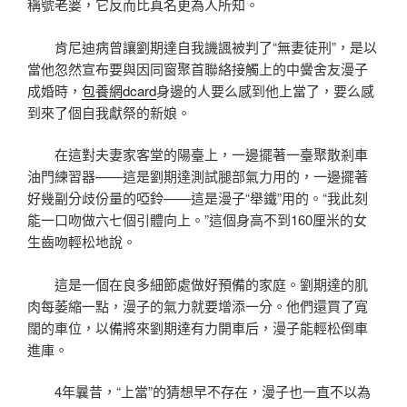
稱號老婆，它反而比真名更為人所知。
肯尼迪病曾讓劉期達自我譏諷被判了“無妻徒刑”，是以
當他忽然宣布要與因同窗聚首聯絡接觸上的中黌舍友漫子
成婚時，
包養網dcard
身邊的人要么感到他上當了，要么感
到來了個自我獻祭的新娘。
在這對夫妻家客堂的陽臺上，一邊擺著一臺聚散剎車
油門練習器——這是劉期達測試腿部氣力用的，一邊擺著
好幾副分歧份量的啞鈴——這是漫子“舉鐵”用的。“我此刻
能一口吻做六七個引體向上。”這個身高不到160厘米的女
生齒吻輕松地說。
這是一個在良多細節處做好預備的家庭。劉期達的肌
肉每萎縮一點，漫子的氣力就要增添一分。他們還買了寬
闊的車位，以備將來劉期達有力開車后，漫子能輕松倒車
進庫。
4年曩昔，“上當”的猜想早不存在，漫子也一直不以為