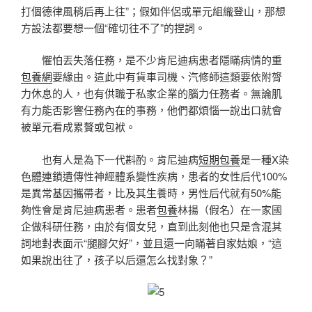
打個德律風稍后再上往”；假如伴侶或單元組織登山，那想
方設法都要想一個“確切往不了”的捏詞。
懼怕丟失落任務，是不少肯尼迪病患者隱瞞病情的重
包養網
要緣由。這此中有貨車司機、汽修師這類要依附膂
力休息的人，也有供職于私家企業的腦力任務者。無論肌
有力能否影響任務內在的事務，他們都煩惱一說出口就會
被單元看成累贅或包袱。
也有人是為下一代斟酌。肯尼迪病
短期包養
是一種X染
色體連鎖遺傳性神經體系變性疾病，患者的女性后代100%
是異常基因攜帶者，比及其生養時，男性后代就有50%能
夠性會是肯尼迪病患者。患者
包養
林揚（假名）在一家國
企做科研任務，由於有個女兒，直到此刻他也只是含混其
詞地對表面示“腿腳欠好”，並且還一向瞞著自家姑娘，“這
如果說出往了，孩子以后還怎么找對象？”