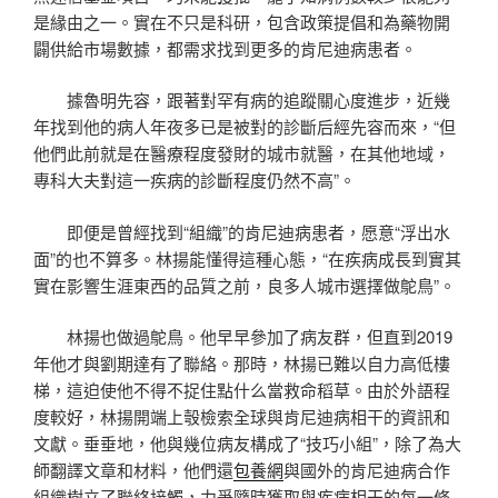
是緣由之一。實在不只是科研，包含政策提倡和為藥物開
闢供給市場數據，都需求找到更多的肯尼迪病患者。
據魯明先容，跟著對罕有病的追蹤關心度進步，近幾
年找到他的病人年夜多已是被對的診斷后經先容而來，“但
他們此前就是在醫療程度發財的城市就醫，在其他地域，
專科大夫對這一疾病的診斷程度仍然不高”。
即便是曾經找到“組織”的肯尼迪病患者，愿意“浮出水
面”的也不算多。林揚能懂得這種心態，“在疾病成長到實其
實在影響生涯東西的品質之前，良多人城市選擇做鴕鳥”。
林揚也做過鴕鳥。他早早參加了病友群，但直到2019
年他才與劉期達有了聯絡。那時，林揚已難以自力高低樓
梯，這迫使他不得不捉住點什么當救命稻草。由於外語程
度較好，林揚開端上彀檢索全球與肯尼迪病相干的資訊和
文獻。垂垂地，他與幾位病友構成了“技巧小組”，除了為大
師翻譯文章和材料，他們還
包養網
與國外的肯尼迪病合作
組織樹立了聯絡接觸，力爭隨時獲取與疾病相干的每一條