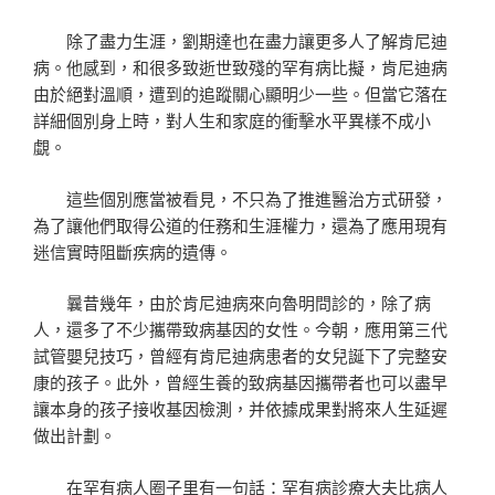
除了盡力生涯，劉期達也在盡力讓更多人了解肯尼迪
病。他感到，和很多致逝世致殘的罕有病比擬，肯尼迪病
由於絕對溫順，遭到的追蹤關心顯明少一些。但當它落在
詳細個別身上時，對人生和家庭的衝擊水平異樣不成小
覷。
這些個別應當被看見，不只為了推進醫治方式研發，
為了讓他們取得公道的任務和生涯權力，還為了應用現有
迷信實時阻斷疾病的遺傳。
曩昔幾年，由於肯尼迪病來向魯明問診的，除了病
人，還多了不少攜帶致病基因的女性。今朝，應用第三代
試管嬰兒技巧，曾經有肯尼迪病患者的女兒誕下了完整安
康的孩子。此外，曾經生養的致病基因攜帶者也可以盡早
讓本身的孩子接收基因檢測，并依據成果對將來人生延遲
做出計劃。
在罕有病人圈子里有一句話：罕有病診療大夫比病人