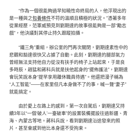
“作為一個很能夠過早知曉性命終局的人，他浮現出的
是一種與之
包養條件
不符的溫順且積極的狀況。”憑著多年
從業經歷，范軍威預見到劉期達的故事很能夠是一部“勵志
戲”，他決議對其停止持久跟蹤拍攝。
“鐵三角”重組，辦公室的門再次關閉，劉期達素性中的
悲觀和豁達很快又占據了自動。此刻，劉期達的腿部氣力
曾經無法支持他自力從沒有扶手的椅子上站起來，于是良
多時辰，趙猛和蔣科兵就是扶他起身的“擺佈護法”，劉期達
會玩笑說本身“提早享用離休職員待遇”。他還把漫子稱為
“人工智能”——在家里但凡本身做不了的事，喊一聲“妻子”
就能搞定。
由於愛上在路上的感到，第一次自駕后，劉期達又持
續3年以“一個‘破人’一臺破車”的設置裝備擺設往過新疆、青
海、內蒙古等地。蔣科兵說，看到劉期達沿途發來的照
片，甚至會感到他比本身還不受拘束。