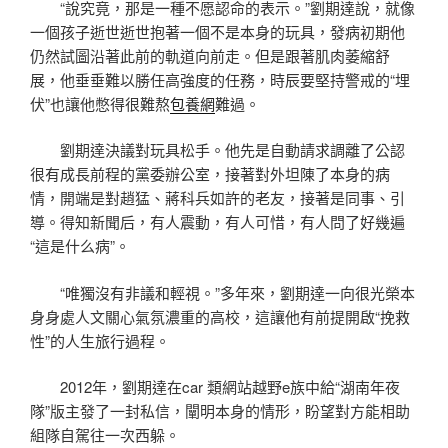
“說究竟，那是一種不愿認命的表示。”劉期達說，就像
一個孩子逝世逝世抱著一個不是本身的玩具，發病初期他
仍然試圖沿著此前的軌道向前走。但是跟著肌肉萎縮舒
展，他垂垂難以勝任高強度的任務，時辰要堅持警戒的“埋
伏”也讓他憋得很難熬
包養網
難過。
劉期達決議對玩具松手。他先是自動請求調離了公認
很有成長前程的黨委辦公室，接著對外坦陳了本身的病
情，開端是對趙猛、蔣科兵如許的老友，接著是同事、引
導。得知新聞后，有人震動，有人可惜，有人問了好幾遍
“這是什么病”。
“唯獨沒有非議和輕視。”多年來，劉期達一向很光榮本
身身處人文關心氣氛濃重的高校，這讓他有前提開啟“挽救
性”的人生旅行過程。
2012年，劉期達在car 類網站越野e族中給“湖南年夜
隊”版主發了一封私信，闡明本身的情形，盼望對方能相助
組隊自駕往一次西躲。