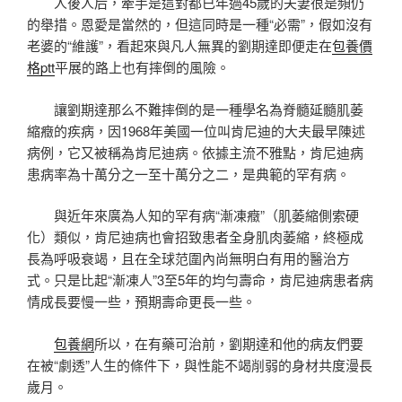
人後人后，牽手是這對都已年過45歲的夫妻很是頻仍
的舉措。恩愛是當然的，但這同時是一種“必需”，假如沒有
老婆的“維護”，看起來與凡人無異的劉期達即便走在
包養價
格ptt
平展的路上也有摔倒的風險。
讓劉期達那么不難摔倒的是一種學名為脊髓延髓肌萎
縮癥的疾病，因1968年美國一位叫肯尼迪的大夫最早陳述
病例，它又被稱為肯尼迪病。依據主流不雅點，肯尼迪病
患病率為十萬分之一至十萬分之二，是典範的罕有病。
與近年來廣為人知的罕有病“漸凍癥”（肌萎縮側索硬
化）類似，肯尼迪病也會招致患者全身肌肉萎縮，終極成
長為呼吸衰竭，且在全球范圍內尚無明白有用的醫治方
式。只是比起“漸凍人”3至5年的均勻壽命，肯尼迪病患者病
情成長要慢一些，預期壽命更長一些。
包養網
所以，在有藥可治前，劉期達和他的病友們要
在被“劇透”人生的條件下，與性能不竭削弱的身材共度漫長
歲月。