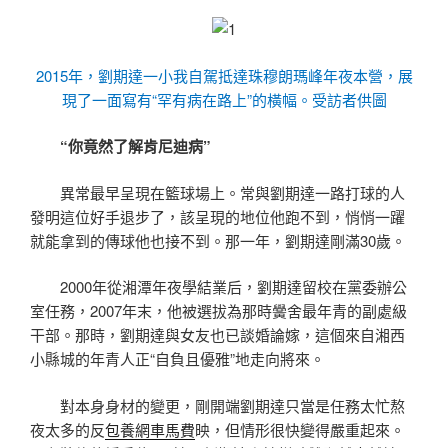
2015年，劉期達一小我自駕抵達珠穆朗瑪峰年夜本營，展
現了一面寫有“罕有病在路上”的橫幅。受訪者供圖
“你竟然了解肯尼迪病”
異常最早呈現在籃球場上。常與劉期達一路打球的人
發明這位好手退步了，該呈現的地位他跑不到，悄悄一躍
就能拿到的傳球他也接不到。那一年，劉期達剛滿30歲。
2000年從湘潭年夜學結業后，劉期達留校在黨委辦公
室任務，2007年末，他被選拔為那時黌舍最年青的副處級
干部。那時，劉期達與女友也已談婚論嫁，這個來自湘西
小縣城的年青人正“自負且優雅”地走向將來。
對本身身材的變更，剛開端劉期達只當是任務太忙熬
夜太多的反
包養網車馬費
映，但情形很快變得嚴重起來。