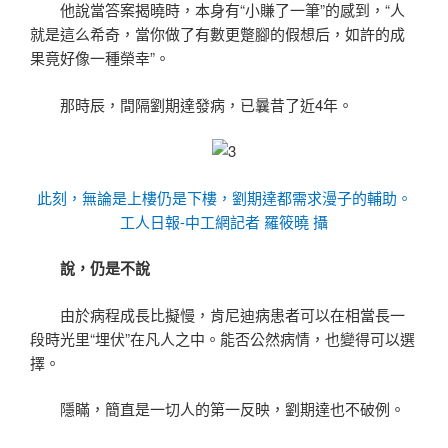
他說當答案揭曉時，本身有“小賺了一筆”的感到，“人
就是這么希奇，當你做了有數更蹩腳的假想后，如許的成
果竟好像一種榮幸”。
那時辰，間隔劉期達發病，已曩昔了近4年。
此刻，無論是上樓仍是下樓，劉期達都需求漫子的輔助。
工人日報-中工網記者 羅筱曉 攝
說，仍是不說
由於病程成長比擬慢，肯尼迪病患者可以在相當長一
段時光里“埋伏”在凡人之中。能否公然病情，也變得可以選
擇。
隱瞞，簡直是一切人的第一反映，劉期達也不破例。