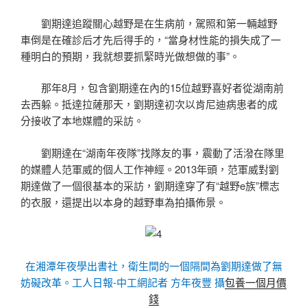
劉期達追蹤關心越野是在生病前，駕照和第一輛越野
車倒是在確診后才先后得手的，“當身材性能的損失成了一
種明白的預期，我就想要抓緊時光做想做的事”。
那年8月，包含劉期達在內的15位越野喜好者從湖南前
去西躲。抵達拉薩那天，劉期達初次以肯尼迪病患者的成
分接收了本地媒體的采訪。
劉期達在“湖南年夜隊”找隊友的事，震動了活潑在隊里
的媒體人范軍威的個人工作神經。2013年頭，范軍威對劉
期達做了一個很基本的采訪，劉期達穿了有“越野e族”標志
的衣服，還提出以本身的越野車為拍攝佈景。
在湘潭年夜學出書社，衛生間的一個隔間為劉期達做了無
妨礙改革。工人日報-中工網記者 方年夜豐 攝
包養一個月價
錢