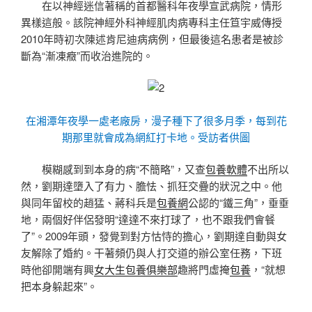
在以神經迷信著稱的首都醫科年夜學宣武病院，情形
異樣這般。該院神經外科神經肌肉病專科主任笪宇威傳授
2010年時初次陳述肯尼迪病病例，但最後這名患者是被診
斷為“漸凍癥”而收治進院的。
在湘潭年夜學一處老廠房，漫子種下了很多月季，每到花
期那里就會成為網紅打卡地。受訪者供圖
模糊感到到本身的病“不簡略”，又查
包養軟體
不出所以
然，劉期達墮入了有力、膽怯、抓狂交疊的狀況之中。他
與同年留校的趙猛、蔣科兵是
包養網
公認的“鐵三角”，垂垂
地，兩個好伴侶發明“達達不來打球了，也不跟我們會餐
了”。2009年頭，發覺到對方怙恃的擔心，劉期達自動與女
友解除了婚約。干著頻仍與人打交道的辦公室任務，下班
時他卻開端有興
女大生包養俱樂部
趣將門虛掩
包養
，“就想
把本身躲起來”。