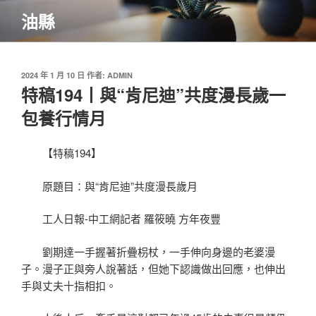
跳
油縣
至
主
要
內
發
2024 年 1 月 10 日
作者:
ADMIN
佈
特稿194丨與“肯尼迪”共度漫長歲一
容
於
包養行情月
【特稿194】
原題目：與“肯尼迪”共度漫長歲月
工人日報-中工網記者 羅筱曉 方年夜豐
劉期達一手握著折疊枴杖，一手伸向身邊的老婆漫
子。漫子正與旁人說著話，但她下認識做出回應，也伸出
手與丈夫十指相扣。