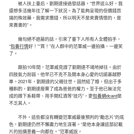
被人扶上臺后，劉期達接過發話器，“世界這么好，我
還想多活幾年往了解一下狀況。為了能夠呈現的但價錢昂
揚的殊效藥，我需求攢錢，所以明天不是來賣情懷的，是
來賣書的”。
幾句絕不遮蔽的話，引來了臺下人所有人全體拍手，
“
包養行情
好！”“買！”在人群中的范軍威一邊拍攝，一邊笑
了。
跟拍10年間，范軍威見證了劉期達不竭地掉往。由於
四肢氣力削弱，他早已不克不及開本身心愛的切諾基越野
車。2021年，劉期達的父親往世。固然結了婚，但出于多
種斟酌，劉期達廢棄了成為爸爸的權力。至于他已無法完
成的蹲下系鞋帶、用手開紅酒等“技巧”，更
包養網dcard
是
不乏其人。
不外，這些都沒有轉變范軍威最後預判的“勵志片”的底
色，劉期達仍然不懈盡力地生涯著。“是他本身讓這部記載
片的拍攝意義一向都在。”范軍威說。