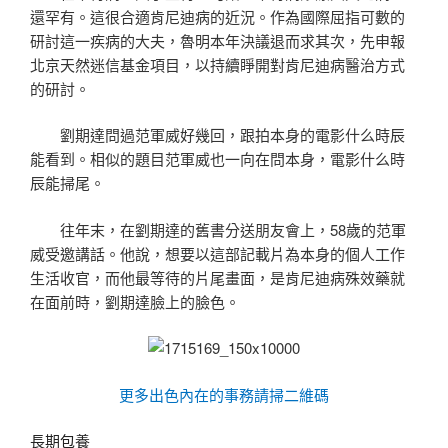
還罕有。這很合適肯尼迪病的近況。作為國際屈指可數的
研討這一疾病的大夫，魯明本年決議退而求其次，先申報
北京天然迷信基金項目，以持續睜開對肯尼迪病醫治方式
的研討。
劉期達問過范軍威好幾回，跟拍本身的電影什么時辰
能看到。相似的題目范軍威也一向在問本身，電影什么時
辰能掃尾。
往年末，在劉期達的舊書分送朋友會上，58歲的范軍
威受邀講話。他說，想要以這部記載片為本身的個人工作
生活收官，而他最等待的片尾畫面，是肯尼迪病殊效藥就
在面前時，劉期達臉上的臉色。
更多出色內在的事務請掃二維碼
長期包養