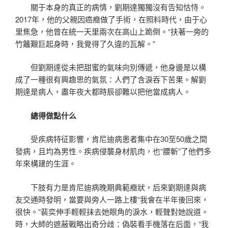
關于本身的真正的病情，劉期達獨獨沒有告知怙恃。
2017年，他的父親因癌癥做了手術，在照料時代，由于心
里焦急，他曾在統一天里兩次在高山上跪倒。“扶著一旁的
竹籬艱巨起身時，我覺得了久違的瓦解。”
但劉期達從未把甜蜜的氣味向別傳遞，他身邊是以構
成了一種很有興趣思的氣氛：人們了含淚吞下苦果。解劉
期達是病人，盡年夜大都時辰卻難以把他當成病人。
總得做點什么
受疾病特征影響，肯尼迪病患者集中在30至50歲之間
發病，且均為男性。疾病侵襲身材肌肉，也“腰斬”了他們多
年來構建的生涯。
下肢有力是肯尼迪病晚期典範癥狀，后來劉期達與病
友交通時發明，當要與旁人一路上樓“我會在半年後回來，
很快。”裴奕伸手輕輕抹去她眼角的淚水，輕聲對她說道。
時，大師的遮蔽戰略出奇分歧：偽裝看手機落在后面，“我