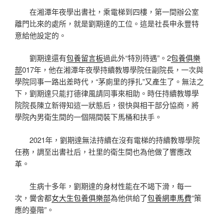
在湘潭年夜學出書社，乘電梯到四樓，第一間辦公室
離門比來的處所，就是劉期達的工位。這是社長申永豐特
意給他設定的。
劉期達還有
包養留言板
過此外“特別待遇”。2
包養俱樂
部
017年，他在湘潭年夜學持續教導學院任副院長，一次與
學院同事一路出差時代，“茅廁里的掙扎”又產生了。無法之
下，劉期達只能打德律風請同事來相助。時任持續教導學
院院長陳立新得知這一狀態后，很快與相干部分協商，將
學院內男衛生間的一個隔間裝下馬桶和扶手。
2021年，劉期達無法持續在沒有電梯的持續教導學院
任務，調至出書社后，社里的衛生間也為他做了響應改
革。
生病十多年，劉期達的身材性能在不竭下滑，每一
次，黌舍都
女大生包養俱樂部
為他供給了
包養網車馬費
“策
應的臺階”。