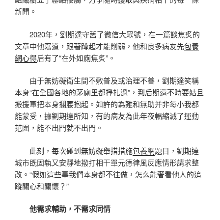
新聞。
2020年，劉期達守舊了微信大眾號，在一篇談焦炙的
文章中他寫道，跟著蹲起才能削弱，他和良多病友先
包養
網心得
后有了“在外如廁焦炙”。
由于無妨礙衛生間不敷普及或治理不善，劉期達笑稱
本身“在全國各地的茅廁里都掙扎過”，到后期還不時要姑且
搬援軍把本身攔腰抱起。如許的為難和無助并非每小我都
能蒙受，據劉期達所知，有的病友為此年夜幅縮減了運動
范圍，能不出門就不出門。
此刻，每次碰到無妨礙舉措措施
包養網
題目，劉期達
城市既固執又安靜地撥打相干單元德律風反應情形請求整
改。“假如這些事我們本身都不往做，怎么能奢看他人的追
蹤關心和關懷？”
他需求輔助，不需求同情