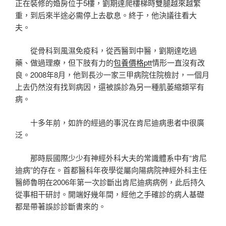
正在裝修的婚房位于5樓，劉期達爬樓梯時雙腿越來越繁
重，到后來半途必需停上去歇息。終于，他決議往看大
夫。
從骨科到風濕免疫科，從西醫到中醫，劉期達吃過
藥、做過理療，但下肢有力的
包養價格ptt
情形一直沒有改
良。2008年8月，他到長沙一家三甲病院住院檢討，一個月
上去仍然沒有找到病因，還被誤診為另一種肌萎縮類罕有
病。
十多年前，如許的經過的事況在肯尼迪病患者中很廣
泛。
那時辰國際少少有神經外科大夫的常識體系中有“肯尼
迪病”的存在。首都醫科年夜學從屬向陽病院神經外科主任
醫師魯明在2006年第一次診斷出肯尼迪病病例，此后持久
從事相干研討。開端好幾年間，經他之手確診的病人基礎
都是帶著誤診診斷書來的。