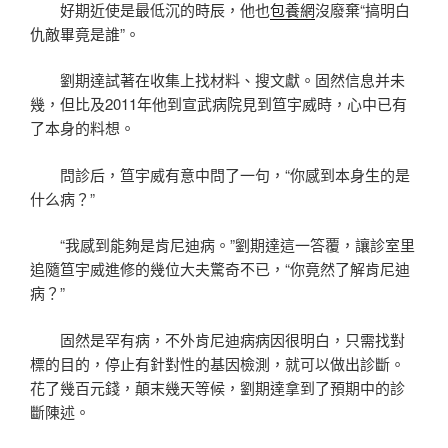
好期近使是最低沉的時辰，他也
包養網
沒廢棄“搞明白
仇敵畢竟是誰”。
劉期達試著在收集上找材料、搜文獻。固然信息并未
幾，但比及2011年他到宣武病院見到笪宇威時，心中已有
了本身的料想。
問診后，笪宇威有意中問了一句，“你感到本身生的是
什么病？”
“我感到能夠是肯尼迪病。”劉期達這一答覆，讓診室里
追隨笪宇威進修的幾位大夫驚奇不已，“你竟然了解肯尼迪
病？”
固然是罕有病，不外肯尼迪病病因很明白，只需找對
標的目的，停止有針對性的基因檢測，就可以做出診斷。
花了幾百元錢，顛末幾天等候，劉期達拿到了預期中的診
斷陳述。