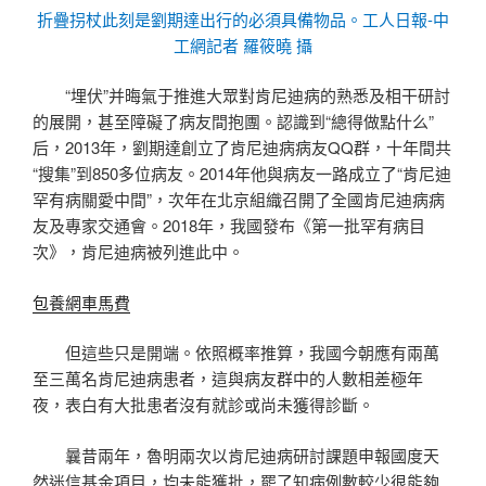
折疊拐杖此刻是劉期達出行的必須具備物品。工人日報-中
工網記者 羅筱曉 攝
“埋伏”并晦氣于推進大眾對肯尼迪病的熟悉及相干研討
的展開，甚至障礙了病友間抱團。認識到“總得做點什么”
后，2013年，劉期達創立了肯尼迪病病友QQ群，十年間共
“搜集”到850多位病友。2014年他與病友一路成立了“肯尼迪
罕有病關愛中間”，次年在北京組織召開了全國肯尼迪病病
友及專家交通會。2018年，我國發布《第一批罕有病目
次》，肯尼迪病被列進此中。
包養網車馬費
但這些只是開端。依照概率推算，我國今朝應有兩萬
至三萬名肯尼迪病患者，這與病友群中的人數相差極年
夜，表白有大批患者沒有就診或尚未獲得診斷。
曩昔兩年，魯明兩次以肯尼迪病研討課題申報國度天
然迷信基金項目，均未能獲批，罷了知病例數較少很能夠