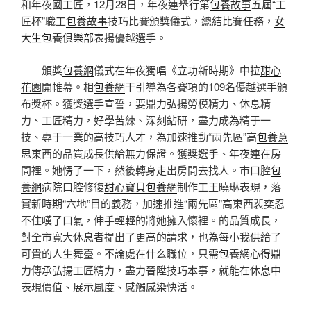
和年夜國工匠，12月28日，年夜連舉行第
包養故事
五屆“工
匠杯”職工
包養故事
技巧比賽頒獎儀式，總結比賽任務，
女
大生包養俱樂部
表揚優越選手。
頒獎
包養網
儀式在年夜獨唱《立功新時期》中拉
甜心
花園
開帷幕。相
包養網
干引導為各賽項的109名優越選手頒
布獎杯。獲獎選手宣誓，要鼎力弘揚勞模精力、休息精
力、工匠精力，好學苦練、深刻鉆研，盡力成為精于一
技、專于一業的高技巧人才，為加速推動“兩先區”高
包養意
思
東西的品質成長供給無力保證。獲獎選手、年夜連在房
間裡。她愣了一下，然後轉身走出房間去找人。市口腔
包
養網
病院口腔修復
甜心寶貝包養網
制作工王曉琳表現，落
實新時期“六地”目的義務，加速推進“兩先區”高東西裴奕忍
不住嘆了口氣，伸手輕輕的將她擁入懷裡。的品質成長，
對全市寬大休息者提出了更高的請求，也為每小我供給了
可貴的人生舞臺。不論處在什么職位，只需
包養網心得
鼎
力傳承弘揚工匠精力，盡力晉陞技巧本事，就能在休息中
表現價值、展示風度、感觸感染快活。