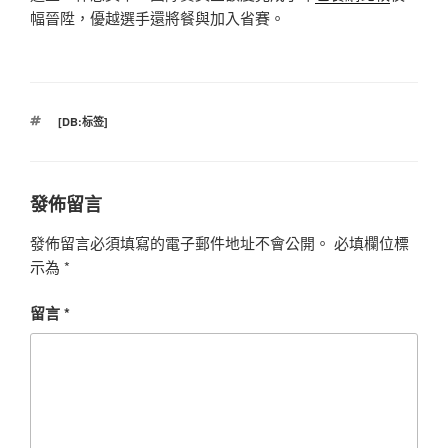
幅晉陞，優越選手還將餐與加入省賽。
標
[DB:标签]
籤
發佈留言
發佈留言必須填寫的電子郵件地址不會公開。
必填欄位標
示為
*
留言
*