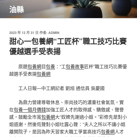
跳
油縣
至
主
要
內
發
2023 年 12 月 31 日
作者:
ADMIN
佈
甜心一包養網“工匠杯”職工技巧比賽
容
於
優越選手受表揚
原題
包養網
目
包養
：“工
包養故事
匠杯”職工技巧比賽優
越選手受表揚
包養網
工人日報—中工網記者 劉旭 通信員 吳慶國
為鼎力營建尊敬休息、崇尚技巧的濃重社會氣氛，實
在
包養一個月價錢
加強工匠人才的取得感、驕傲感、聲譽
感，鼓勵全市寬
包養網
大“奴婢先謝過小姐。”彩修先是對小
姐道謝，然後低聲對小姐吐露心聲：“夫人之所以不讓小姐
離開院子，是因為昨天習家大職工爭當高技巧
包養網
人才