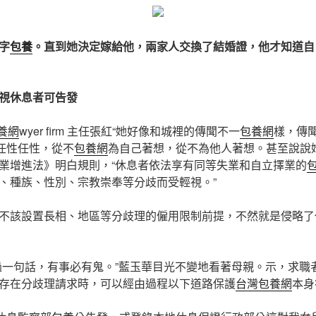
字
包養
。直到她決定嫁給他，兩家人交換了結婚證，他才知道自
視
休息者可告發
養網
wyer firm 主任張紅“她好像和城裡的傳聞不一
包養網
樣，傳
任性任性，從不
包養網
為自己著想，從不為他人著想。甚至說說她艷l
業增進法》明白規則，“休息者依法享有同等失業和自立擇業的
包
、種族、性別、宗教崇奉等分歧而受輕視。”
不該設置長相、地區等分歧理的僱用限制前提，不然就是侵略了
過一句話，有事必有鬼。”藍玉華目光不變地看著母親。示，求職
存在分歧理請求時，可以經由過程以下道路保護
台灣包養網
本身