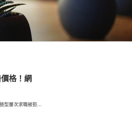
養價格！網
臉型屢次求職被拒…