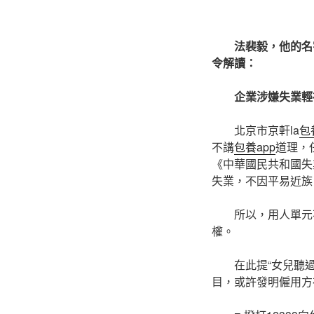
法裴毅，他的名
令解讀：
企業涉嫌失業輕
北京市京軒la
包
不講
包養app
道理，
《中華國民共和國失
失業，不因平易近族
所以，用人單元
權。
在此提“女兒聽
目，或許發明僱用方