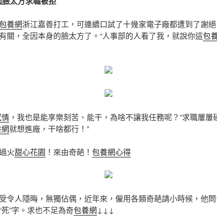
因臉太方求職被拒
包養網
浙江嘉善打工，可連續口試了十幾家電子廠都遭到了謝絕
有關，全因本身的臉太方了。“人事部的人看了我，就說你這
包
感情
，我也是能享樂刻苦、能干，為啥不讓我任務呢？”求職屢屢
養網
就想進廠，干啥都行！”
過火
甜心花園
！來由奇葩！
包養網心得
受令人隱晦，無獨佔偶，近年來，僱用各類奇葩請小時候，他問
“死”字。求也不足為奇
包養網
↓↓↓