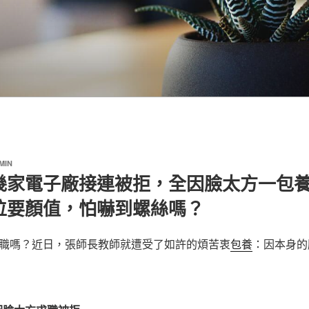
MIN
幾家電子廠接連被拒，全因臉太方一包
位要顏值，怕嚇到螺絲嗎？
職嗎？
近日，張師長教師就遭受了如許的煩苦衷
包養
：因本身的