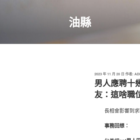
跳
至
油縣
主
要
內
容
發
2023 年 11 月 20 日
作者:
AD
佈
男人應聘十
於
友：這啥職
長相會影響到求
事務回想：