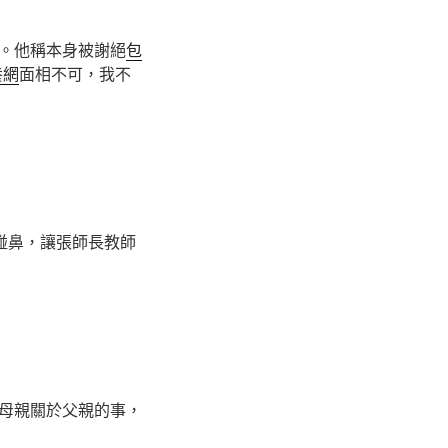
。他稱本身被謝絕
包
養網
面相不可，我不
碰鼻，讓張師長教師
母親關於父親的事，