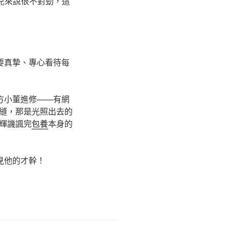
兒來說很不對勁，這
要真摯、專心看待每
方小董進修——有網
縫，那是光照出去的
輝譏諷完
包養
本身的
見他的才幹！