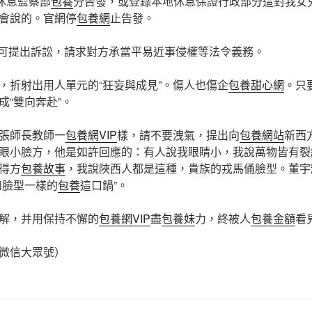
向休息監察部
包養
分告發，或登錄本地休息保證行政部分這對我女
會說的。官網停
包養網
止告發。
，可提出訴訟，請求對方承當平易近事侵權等法令義務。
，折射出用人單元的“狂妄與成見”。傷人也傷企
包養甜心網
。只
成“雙向奔赴”。
張師長教師一
包養網VIP
樣，請不要洩氣，提出向
包養網站
新西
眼小臉方，他是如許回應的：有人說我眼睛小，我說萬物皆有裂
得方
包養故事
，我說陜西人都是這種，貴族的戎馬俑臉型。董宇
和臉型一樣的
包養
這口鍋”。
解，并用保持不懈的
包養網VIP
盡
包養妹
力，終被人
包養金額
看
微信大眾號）