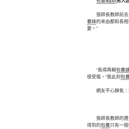
包養網ppt
男人
張師長教師前去
養妹
的來由都和長相
要。”
“長得再賴
包養
很受傷，“我此刻
包
網友平心靜氣：
張師長教師的遭
得到的
包養
只有一個