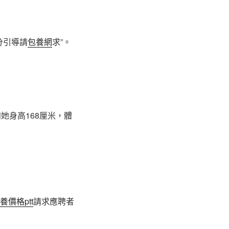
分引導請
包養網
求”。
她身高168厘米，體
養價格ptt
請求應聘者