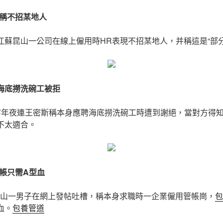
稱不招某地人
傳江蘇昆山一公司在線上僱用時HR表現不招某地人，并稱這是“部
聘海底撈洗碗工被拒
遼寧年夜連王密斯稱本身應聘海底撈洗碗工時遭到謝絕，當對方得知
不太適合。
帳只需A型血
唐山一男子在網上發帖吐槽，稱本身求職時一企業僱用管帳崗，
包
血。
包養管道