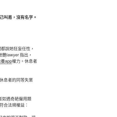
己叫易，沒有名字。
聞都說她狂妄任性，
awyer 指出，
養app
權力。休息者
休息者的同等失業
者如遇奇葩僱用題
符合法規權益：