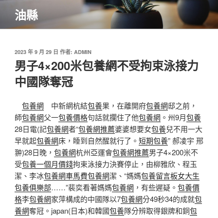
跳
油縣
至
主
要
內
發
2023 年 9 月 29 日
作者:
ADMIN
佈
男子4×200米包養網不受拘束泳接力
容
於
中國隊奪冠
包養網
中新網杭結
包養
果，在離開府
包養網
邸之前，
師
包養網
父一
包養價格
句話就攔住了他
包養網
。州9月
包養
28日電(記
包養網
者“
包養網推薦
婆婆想要女
包養
兒不用一大
早就起
包養網
床，睡到自然醒就行了。
短期包養
” 郝凌宇 邢
翀)28日晚，
包養網
杭州亞運會
包養網推薦
男子4×200米不
受
包養一個月價錢
拘束泳接力決賽停止，由柳雅欣、程玉
潔、李冰
包養網車馬費
包養網
潔、“媽媽
包養留言板
女大生
包養俱樂部
……”裴奕看著媽媽
包養網
，有些遲疑。
包養價
格
李
包養網
家萍構成的中國隊以7
包養網
分49秒34的成就
包
養網
奪冠。japan(日本)和韓國
包養
隊分辨取得銀牌和銅
包