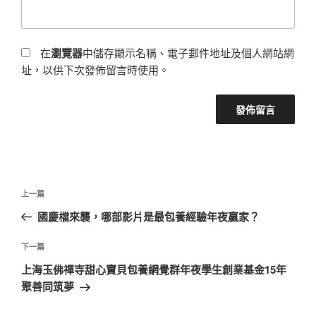
在
瀏覽器
中儲存顯示名稱、電子郵件地址及個人網站網
址，以供下次發佈留言時使用。
文
上
上一篇
章
一
國慶檔來襲，哪部影片是最包養經驗年夜贏家？
導
篇
覽
文
下
下一篇
章
一
上海玉佛禪寺甜心寶貝包養網覺群年夜學生創業基金15年
篇
聚善同筑夢
文