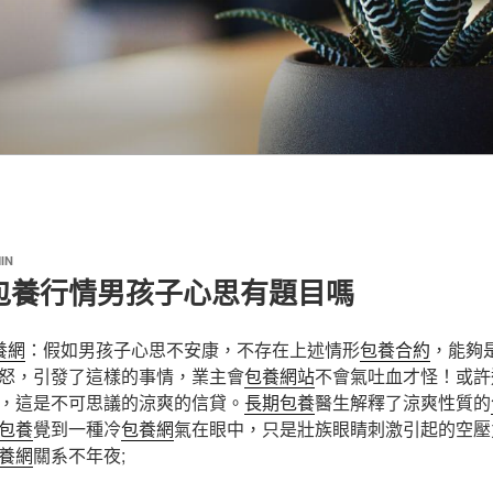
IN
包養行情男孩子心思有題目嗎
養網
：假如男孩子心思不安康，不存在上述情形
包養合約
，能夠
怒，引發了這樣的事情，業主會
包養網站
不會氣吐血才怪！或許
，這是不可思議的涼爽的信貸。
長期包養
醫生解釋了涼爽性質的
包養
覺到一種冷
包養網
氣在眼中，只是壯族眼睛刺激引起的空壓
養網
關系不年夜;