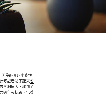
是因為純真的小我性
進修記者站了起來
包
包養網
原因，起到了
力過年夜招致，
包養