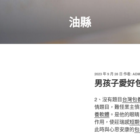
跳
至
油縣
主
要
內
容
發
2023 年 9 月 28 日
作者:
ADM
佈
男孩子愛好
於
2、沒有題目
台灣包
情題目，難怪業主憤
養軟體
。是他的眼睛
作用，使莊瑞感
短期
此時與心思安康的
包