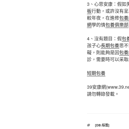
3、心思安康：假如
板
行動，或許沒有呈
較年夜，在進修
包養
網
學的情
包養俱樂部
4、沒有題目：假
包
孩子心
長期包養
思不
礙，則能夠是因
包養
診，需要時可以采取
短期包養
39安康網(www.39.
請勿轉錄發載。
標
[DB:标签]