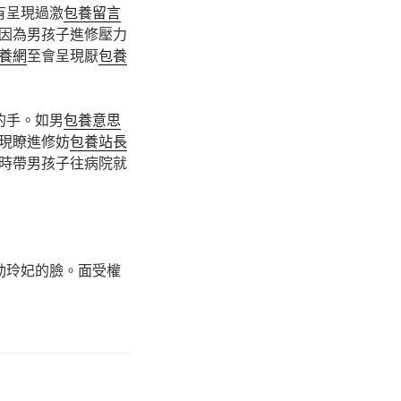
有呈現過激
包養留言
因為男孩子進修壓力
養網
至會呈現厭
包養
的手。如男
包養意思
現瞭進修妨
包養站長
時帶男孩子往病院就
。
動玲妃的臉。面受權