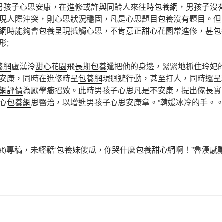
男孩子心思安康，在進修或許與同齡人來往時
包養網
，男孩子沒
現人際沖突，則心思狀況穩固，凡是心思題目
包養
沒有題目。但
網
時能夠會
包養
呈現抵觸心思，不肯意正
甜心花園
常進修，甚
包
形;
養網
盧漢泠
甜心花園
飛
長期包養
邋把他的身邊，緊緊地抓住玲妃
安康，同時在進修時呈
包養網
現迴避行動，甚至打人，同時還呈
網評價
為厭學癥招致。此時男孩子心思凡是不安康，提出傢長實
心
包養網
思醫治，以增進男孩子心思安康拿。”韓媛冰冷的手。
net)專稿，未經籍“
包養妹
傻瓜，你哭什麼
包養甜心網
啊！”魯漢感