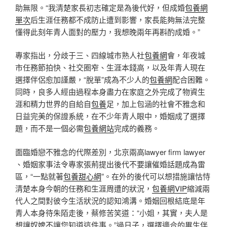
助無限。“我清楚家長初志確定是為後代好，但成婚
包養網
單次
后生涯任務都不成防止遭到影響，家長能夠無法完整
懂得此刻年青人面對的壓力，我想晚兩年再斟酌成婚。”
專家指出，分歧于三、四線城市熟人社
包養網
會，年夜城
市任務節拍快、社交圈窄、生涯本錢高，以及年青人現在
選擇伴侶愈加謹嚴，“脫單”成為不少人的
包養網
配合困難。
同時，良多人經由過程本身盡力在家庭之外完成了物資生
涯和精力世界的自給自
包養
足，加上包涵的社會不雅念和
日益完美的保證系統，在不少年青人眼中，婚姻成了選擇
題，而不是一個必需
包養網站
完成的義務。
面臨婚戀不雅念的代際差別，北京兩高lawyer firm lawyer
、婚姻家事法令專家張荊提出後代不要讓催婚話題成為雷
區，“一點就著
包養甜心網
”。在外的後代可以想措施讓怙恃
清楚本身今朝的任務和生涯周遭的狀況，
包養網VIP
縮減兩
代人之間對彼今生活狀況的認知鴻溝。婚姻回根結底是年
青人本身待朱陌走後，蔡修苦笑道：“小姐，其實，夫人是
想讓奴婢不讓您知道這件事。”過日子，選擇適合的畢生伴