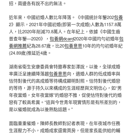
招，兩邊各有說不出的無法。
近年來，中國初婚人數比年降落。《中國統計年鑒202
包養
2》顯示，2021年中國初婚(即第一次成婚)人數為1157.8萬
人，比2020年削減70.8萬人。在年紀上，依據《中國生齒
普查年鑒—2020》，
包養網dcard
2020年中國均勻初婚年
包
養網推薦
紀為28.67歲，比20
包養意思
10年的均勻初婚年紀
(24.89歲)推延近4歲。
湖南省衛生安康委員會特邀專家彭澤說，以後，全球成婚
率廣泛呈連續降落趨
包養意思
向，適婚人群的低成婚率與
怙恃對後代的高成婚等待構成顯明對照。怙恃對後代婚戀
的等待，源于持久以來構成的生涯經歷與文明信心，如“男
年夜當婚，女年夜當嫁”的婚戀不雅，促使怙恃對後代的婚
戀有了較高希冀。“這與今世青年現實情形是有所差別的，
是以催婚就成為以後熱點話題。”
面臨重重催婚，陳師長教師對記者表現，在年夜城市任務
生涯壓力不小，成婚成家還需買房，但是家長能供給的輔