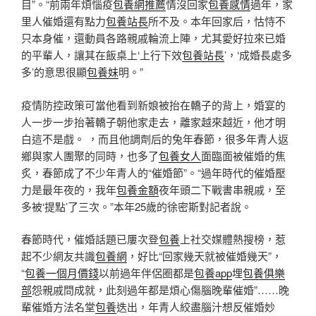
目”。“前兩年煩惱疫
包養網推薦
情沒回家
包養感情
過年，家
里人催婚還有點力
包養站長
所不及。本年回家后，怙恃不
只本身催，還動員各路親戚輪流上陣，尤其愛好拉來已婚
的平輩人，讓其在飯桌上‘上行下效
包養站長
’，‘成婚長處多
多’的意思很顯
包養妹
明。”
疫情防控政策可當他看到新娘被抬在轎子的背上，婚宴的
人一步一步抬著轎子朝他家走去，離家越來越近，他才明
白這不是戲。 ，而且他調劑后的兔年春節，很多年青人返
鄉與家人團聚的同時，也多了
包養女人
面臨面被催婚的焦
炙，春節成了不少年青人的“催婚節”。“過年時代的催婚壓
力是最年夜的，我年
包養金額
夜年頭二下戰書串親戚，至
多被‘提點’了三次。”本年25歲的徐密斯對記者說。
春節時代，催婚話題已屢次登
包養
上社交媒體熱搜榜，惹
起不少網友共識
包養網
，好比“回家幾天就被催婚幾天”，
“
包養一個月價錢
以前過年伴侶圈都是
包養app
埋
包養俱樂
部
怨親戚問成就，此刻過年都是煩心傷腦晚輩催婚”……晚
輩催婚方法名堂
包養
迭出，年青人絞盡腦汁想反催婚妙