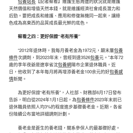
包養站長
【記者察看】維護生態周遭的狀況就是維護
天然價值和增值天然本錢，就是維護經濟社會成長潛力和
后勁。要把成長和維護、應用和修復無機同一起來，讓綠
色成為高東西的品質成長最光鮮的底色。
察看之四：更好保證“老有所養”
“2012年退休時，我每月養老金為1972元，顛末屢
包養
條件
次調劑，到2023年末，曾經到達3526
包養
元。”本年72
歲的李年夜爺是遼寧省沈
包養網
陽市企業退休職員。近
日，他收到了本年每月將再增添養老金100余元的好
包養感
情
新聞。
為更好保證“老有所養”，人社部、財務部6月17日發布
告訴，明白從2024年1月1日起，為
包養條件
2023年末前已
退休職員依照人均3%的程度進步基礎養老金。近期，各省
份陸續公布當地詳細調劑計劃。
養老金是蒼生的養老錢，關系參保人的最基礎好處。