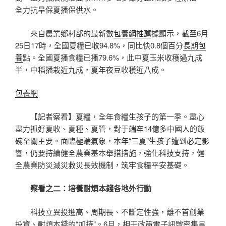
全力抗旱保夏播保供水。
來自農業鄉村部的最新數
包養網推薦
據顯示，截至6月
25日17時，全國夏糧已收94.8%，同比快0.8個百分
長期包
養
點。全國夏播食糧已播79.6%，此中夏玉米收穫過九成
半，中稻播栽近九成，夏年夜豆收穫近八成。
包養網
【記者察看】夏糧，全年食糧生孩子的第一季。盡心
盡力抓好夏收、夏種、夏管，對于端牢14億多中國人的飯
碗至關主要。面臨極端氣象，本年“三夏”生孩子遭到必定影
響，仍要持續健全農業基本舉措措施，強化科技支持，健
全農業防災減災救災長效機制，筑牢食糧平安基礎。
察看之二：培養耐煩本錢各地外行動
科技立異投進高、周期長、不斷定性強，離不首創業
投資、耐煩本錢的“加持”。6月，相干政策電子訊號密集呈