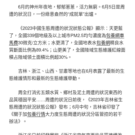
6月的神州年夜地，郁郁蔥蔥，活力無窮。6月5日是周
遭的狀況日，一份綠意盎然的“成就單”出爐。
《2023中國生態周遭的狀況狀態公報》顯示：天更藍
了，全國339個地級及以上城市PM2.5均勻濃度為
包養網車
馬費
30微克/立方米；水更清了，全國地表水
包養網
精良水
質斷面比例為89.4%；山更美了，全國陸域生態維護紅線面
積占陸域領土面積比例超30%。
吉林、浙江、山西、甘肅等地也在6月表露了最新的生
態維護情形和最新的生態維護舉動。
周全打消劣五類水質、鄉村及泥土周遭的狀況東西的
品質穩固平安……周遭的狀況日前夜，《2023年吉林省生
態周遭的狀況狀態公報》發布；6月中旬，吉林省印發了
《關于加
包養行情
大力度生態周遭的狀況分區管控的若干
辦法》。
浙江省日前印發實施《浙江省空氣東西的品質連續改