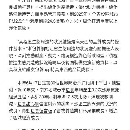
良舉動打算》，提出優化財產構造、優化動力構造、優化
路況構造等方面重點管理義務。到2025年，全省設區城市
PM2.5均勻濃度到達24.3微克/立方米，周全打消重度以上
淨化氣象。
“高程度生態周遭的狀況維護是高東西的品質成長的條
件基本。”浙
包養網站
江省生態周遭的狀況廳有關擔任人表
現，深刻推動財產、動力、路況構造綠色低碳轉型，積極
推進生態周遭的狀況範疇年夜範圍裝備更換新的資料，以
高程度維護支
包養app
持高東西的品質成長。
本年6月17日是第30個世界防治荒涼化與干旱日。據監
測，近10年來，南方地域春季
包養
年均產生9.2次沙塵氣象
經過歷程，與近30年同期年均12.5次比擬，浮現次數削
減、
包養甜心網
強度削弱的趨向。沙區生態周遭的狀況的
改良，帶動
包養留言板
了畜牧養殖業和林果業成長，增進
了區域經濟成長。