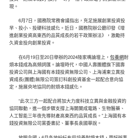
現。
6月7日，國務院常務會議指出，充足施展創業投資投
早、投小、投硬科技感化。近日，國務院辦公廳印發《增
進創業投資高東西的品質成長的若干政策辦法》，激勵持
久資金投向創業投資。
在6月19日至20日舉辦的2024陸家嘴論壇上，
包養網
耐
煩本錢成為高頻詞匯。論壇時代，中國人壽團體旗下國壽
投資公司與上海國有本錢投資無限公司、上海浦東立異投
資成長(團體)無限公司簽訂科創投資基金一起配合意向協
定，施展央地協同的耐煩本錢感化。
“此次三方一起配合將加大力度科技立異與金融投資的
協同聯動，進一個步驟支撐上海闤闠成電路、生物醫藥、
人工智能三年夜先導財產高東西的品質成長。”上海國有本
錢投資無限公司黨委書記、董事長袁國華說。
放眼全國，6月各地紛紜布局培養耐煩本錢，更好辦事