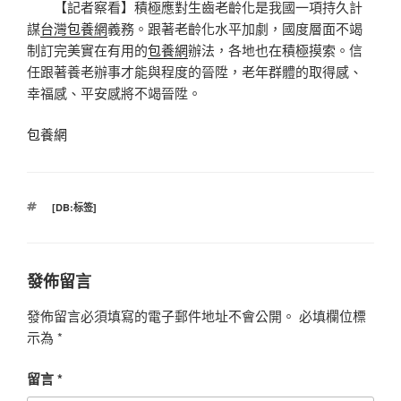
【記者察看】積極應對生齒老齡化是我國一項持久計
謀
台灣包養網
義務。跟著老齡化水平加劇，國度層面不竭
制訂完美實在有用的
包養網
辦法，各地也在積極摸索。信
任跟著養老辦事才能與程度的晉陞，老年群體的取得感、
幸福感、平安感將不竭晉陞。
包養網
標
[DB:标签]
籤
發佈留言
發佈留言必須填寫的電子郵件地址不會公開。
必填欄位標
示為
*
留言
*