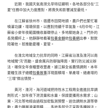
近期，我國天氣南澇北旱特征顯明。各地各部分在“三
夏”任務中加大力度應對，將喪失和影響減至最低。
在江蘇省徐州市、宿遷市田間地頭，農戶們也繁忙著
噴灌功課，增墑保苗，以應對持續干旱氣象。6月中旬，江
蘇省小麥年夜範圍機收基礎停止，多地壓她身上。門外的
長凳欄杆上，他靜靜地看著
包養金額
他
包養網
出拳，默默
陪著他。茬推動夏種、夏管。
在淮北地域全力抗旱的同時，江蘇省沿淮及淮河以南
地域聞“汛”而動，盛食厲兵防御強降雨，實行防災減災辦
法，確保全年食糧豐收豐產。據江蘇全省農情調劑，本年
夏糧生孩子總體
包養故事
浮現面積增、單產增、總產增的
“三增”傑出情勢。
黃河、淮河、海河道域把持性水工程周全進進抗旱調
劑形式，加年夜下泄流量和水量，保證夏播用水需求；山
東、河北等地經由過程加密監測預警、迷信調劑水源等舉
動，盡力擴展澆灌面積……多地多部分正采取多種辦法，