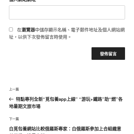
在
瀏覽器
中儲存顯示名稱、電子郵件地址及個人網站網
址，以供下次發佈留言時使用。
文
上
上一篇
章
一
特點專列全新“覓包養app上線” “游玩+鐵路”助“燃”各
導
篇
地暑期文旅市場
覽
文
章
下
下一篇
一
白覓包養網站比較俄羅斯專家：白俄羅斯參加上合組織意