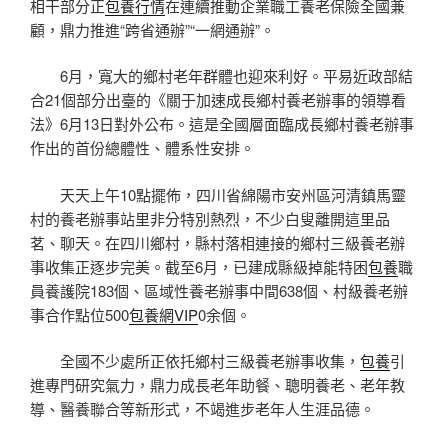
相干部分正
包養行情
在連續推動企業職工養老保險全國兼
顧，鼎力推進“跨省通辦”“一網通辦”。
6月，寬大的鄉村老年群體也迎來利好。平易近政部結
合21個部分出臺的《關于加速成長鄉村養老辦事的領導看
法》6月13日對外公布。這是全國層面臨成長鄉村養老辦事
作出的首份總體性、體系性安排。
天天上午10點擺佈，四川省綿陽市安州區河清鎮馬靈
村的養老辦事站里非分特別熱烈，不少白叟離開這里品
茗、聊天。在四川鄉村，縣村落相連接的鄉村三級養老辦
事收集正逐步完美。截至6月，已建成縣級掉能特困
包養
職
員養護院183個、區域性養老辦事中間638個、村級養老辦
事合作點位500
包養網VIP
0余個。
全國不少處所正依托鄉村三級養老辦事收集，
包養
引
進專門研究氣力，鼎力成長老年助餐、聰明養老、老年教
導、醫養聯合等新形式，不竭進步老年人生涯品德。