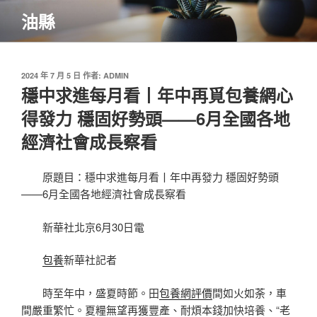
跳
油縣
至
主
要
內
發
2024 年 7 月 5 日
作者:
ADMIN
佈
穩中求進每月看丨年中再覓包養網心
容
於
得發力 穩固好勢頭——6月全國各地
經濟社會成長察看
原題目：穩中求進每月看丨年中再發力 穩固好勢頭
——6月全國各地經濟社會成長察看
新華社北京6月30日電
包養
新華社記者
時至年中，盛夏時節。田
包養網評價
間如火如荼，車
間嚴重繁忙。夏糧無望再獲豐產、耐煩本錢加快培養、“老