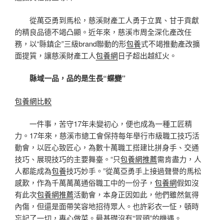
從萬亞勇到馬松，慈溪財產工人勇于立異、甘于貢獻
的精良品德不竭凸顯。近年來，慈溪市周全深化產改任
務，以“縣鎮企”三級brand聯動的形
包養
式不竭推動產改擴
面提質，讓慈溪財產工人
包養網
日子超出越紅火。
縣域一品，品的是生長“蝶變”
包養網比較
一件事，苦守17年未變初心，便也成為一種工匠精
力。17年來，慈溪市總工會保持每年舉行市級職工技巧活
動會，以匠心致匠心，為數十萬職工搭建比拼身手、交通
技巧、展現技巧的主要舞臺。“只
包養網推薦
需肯盡力，人
人都能成為
包養
技巧妙手。”從萬亞勇手上接過聲譽的馬松
感歎，作為千萬萬萬通俗職工中的一份子，
包養網
假如沒
有此次
包養網推薦
活動會，本身正因如此，他們雖然氣得
內傷，但還是面帶笑容地招待眾人。也許彩衣一怔，頓時
忘記了一切，專心做菜。最基礎沒有“冒頭”的機遇。