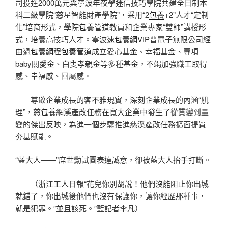
司投進2000萬元與寧波年夜學迷信技巧學院共建全日制本
科二級學院“慈星智能財產學院”，采用“2
包養
+2”人才“定制
化”培育形式，學院
包養管道
教員和企業專家“雙師”講授形
式，培養高技巧人才。寧波速
包養網VIP
普電子無限公司經
由過
包養網
程
包養管道
成立愛心基金、幸福基金、專項
baby關愛金、白叟孝親金等多種基金，不竭加強職工取得
感、幸福感、回屬感。
尊敬企業成長的客不雅現實，深刻企業成長的內涵“肌
理”，慈
包養網
溪產改任務在寬大企業中發生了從質變到量
變的傑出反映，為進一個步驟推進慈溪產改任務擴面提質
夯基賦能。
“藍大人——”席世勳試圖表達誠意，卻被藍大人抬手打斷。
（
浙江工人日報
“花兒你別胡說！他們沒能阻止你出城
就錯了，你出城後他們也沒有保護你，讓你經歷那種事，
就是犯罪。”並且該死。”藍記者李凡
）