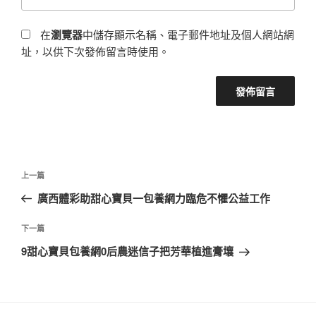
在
瀏覽器
中儲存顯示名稱、電子郵件地址及個人網站網
址，以供下次發佈留言時使用。
文
上
上一篇
章
一
廣西體彩助甜心寶貝一包養網力臨危不懼公益工作
導
篇
覽
文
下
下一篇
章
一
9甜心寶貝包養網0后農迷信子把芳華植進膏壤
篇
文
章