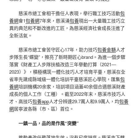
慈溪市總工會相干擔任人表現，舉行職工技巧活動
包
養網
會1
包養網
7年來，慈溪涌
包養
現出一大量職工技巧立
異的典范和不斷改進的工匠，為慈溪經濟社會成長注進了
全新活氣。
慈溪市總工會苦守匠心17年，助力技巧
包養金額
人才
步隊生長“蝶變”，擦亮了新時期匠心brand。為進一個步驟
落實《財產工人步隊扶植改造三年舉動打算（2021—
2023）》，積極構筑一體化技巧人才培育平臺，慈溪在全
省率先建成縣域級一體化培訓平臺慈溪匠心學院，匯集
包
養網
培訓機構20余家，培訓項目涵蓋40余個合適慈溪財產
成長的個人工作（工種）。截至2022年末，慈溪市技巧人
才、高技巧
包養app
人才分辨達29.7萬人和9.9萬人，均
包養
網
居寧波各縣（市、區）首位。
一鎮一品，品的是作風“突變”
推動產改任務落地生效，沒有尺度謎底。慈溪市下轄