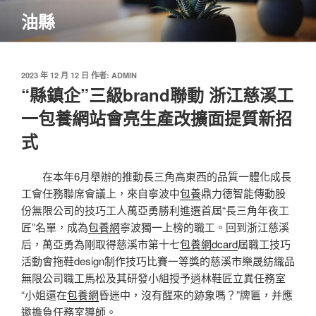
跳
油縣
至
主
要
內
發
2023 年 12 月 12 日
作者:
ADMIN
佈
“縣鎮企”三級brand聯動 浙江慈溪工
容
於
一包養網站會亮生產改擴面提質新招
式
在本年6月舉辦的推動長三角高東西的品質一體化成長
工會任務聯席會議上，來自寧波中
包養
鼎力德智能傳動股
份無限公司的技巧工人萬亞勇勝利進選首屆“長三角年夜工
匠”名單，成為
包養網
寧波獨一上榜的職工。回到浙江慈溪
后，萬亞勇為剛取得慈溪市第十七
包養網dcard
屆職工技巧
活動會拖鞋design制作技巧比賽一等獎的慈溪市樂晟紡織品
無限公司職工馬松及其研發小組授予逍林鞋匠立異任務室
“小姐還在
包養網
昏迷中，沒有醒來的跡象嗎？”牌匾，并應
邀擔負任務室導師。