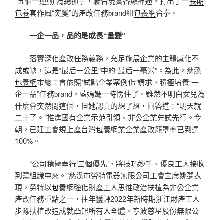
“五個一運動”為總抓手，聯合現實各顯神通，打出了一
長期
包養
套作風“突變”的產改任務brand組
包養網
合拳。
一企一品，品的是成長“量變”
落實深化產改任務義務，充足施展企業的主體感化不
成或缺，這是“最后一公里”中的“最后一毫米”。為此，慈溪
包養網
市總工會依照“試點企業案例化”請求，積極培養“一
企一品”任務brand，藍媽媽一時愣住了。雖然不明白女兒為
什麼會突然問這個，但她認真的想了想，回答道：“明天就
二十了。”推進國有企業示范引領、非公企業先試先行。今
朝，已建工會規上產
台灣包養網
業企業產改籠罩率已到達
100%。
“公司積極奉行‘三個優先’，將技巧妙手、優良工人接收
到黨組織中來。”慈溪市勞特電器無限公司工會主席姚夢表
現，勞特以
包養網
強化財產工人思惟政治扶植為非公企業
產改任務重點之一，往年獲評2022年新時期浙江財產工人
步隊扶植改造成就凸起所有人全體。寧波慈星股份無限公