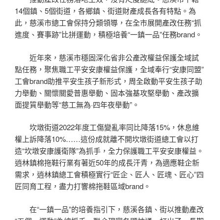
14個鎮、5個街道，各鄉鎮、街道財產成長各有特點。為
此，慈溪市總工會保持分類領導，在全市展開產改任務“抓
進度、賽事跡”比拼運動，積極培養“一鎮一品”任務brand。
近年來，慈溪市穩固深化省非公產改權益保護全域試
點任務，聚焦職工平安安康權益保護，全域奉行“安康同盟”
工會brand助推平安生孩子新形式，周全啟動平安生孩子助
力舉動、關懷關愛普惠舉動、固本強基攻堅舉動、產改擴
面提質舉動等“慈工無為·四年夜舉動”。
坎墩街道2022年度工傷變亂率同比降落15%，休息維
權上訴降落10%……這份成就離不開坎墩街道總工會以打
造“坎墩安康護衛隊”為抓手，全力保護職工平安安康權益。
逍林鎮棉拖鞋行業有著近50年的成長汗青，為適應鞋企新
需求，逍林鎮總工會積極實行“匠企、匠人、匠魂、匠心”四
匠同育工程，盡力打響棉拖鞋區域brand。
在“一鎮一品”的培養指引下，慈溪各鎮、街以推動產改