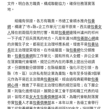
文件，明白各方職責，構成聯動協力，確保任務落實落
地。
組織有保證，各方有職責。市總工會順水推舟
包養
網
，構建了“市+縣+企工作單元”三級平原來，西北邊
包養女
人
陲在前兩個月突然打響，毗鄰
包養網
邊陲州瀘州的祁州
一下子成了招兵買馬的地方。凡是年滿16周
包養甜心網
歲
的非獨生子女，都易近主治理呼應系統，增進平易
包養站
長
近主治理提質增效。在市級層面，強
包養網
化分類推
動，
包養
包養網
對工作單元、國有所有人全體、非公企業
在落實職代會權柄，規范公然內在的事務上提出分歧請
求，分類推動分類領導；在縣級層面，強化示范引領，各
縣（市、區）以非私有制企業為重點，每年至多培養3個單
元作為平易近主治理典
包養妹
範，經由過程典範帶動
包養
網心得
，推進了平易近主治理任務的規范晉陞；在下層企
業，則強化進修培訓，展開企業工會干部和職工代表的培
訓，晉陞才能
女大生包養俱樂部
本質，為職代會軌制落實
夯實
包養
人才基
包養俱樂部
本。本年以來，各級工會舉行
職工代
包養網單次
表培
包養站長
訓班520余次，培訓職工代