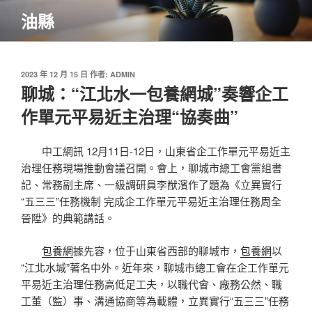
跳
油縣
至
主
要
內
發
2023 年 12 月 15 日
作者:
ADMIN
佈
聊城：“江北水一包養網城”奏響企工
容
於
作單元平易近主治理“協奏曲”
中工網訊 12月11日-12日，山東省企工作單元平易近主
治理任務現場推動會議召開。會上，聊城市總工會黨組書
記、常務副主席、一級調研員李猷濱作了題為《立異實行
“五三三”任務機制 完成企工作單元平易近主治理任務周全
晉陞》的典範講話。
包養網
據先容，位于山東省西部的聊城市，
包養網
以
“江北水城”著名中外。近年來，聊城市總工會在企工作單元
平易近主治理任務高低足工夫，以職代會、廠務公然、職
工董（監）事、溝通協商等為載體，立異實行“五三三”任務