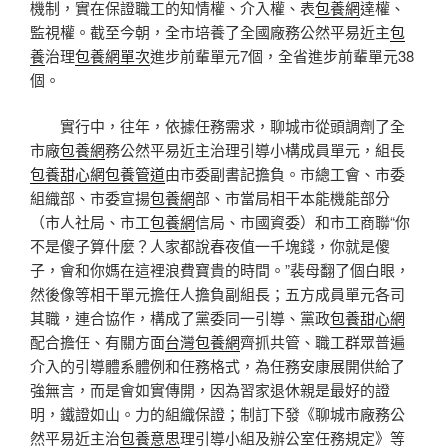
機制，實在保證職工的知情權、介入權、表
包養網
達權、
監視權。截至今朝，全市培養了全國廠務公然平易近主
包
養
治理
包養網單次
進步前輩單元7個，全省進步前輩單元38
個。
實行中，往年，依據任務需求，聊城市從頭調劑了全
市廠
包養網
務公然平易近主治理引導小構成員單元，組長
包養甜心網
包養管道
由市委副書記擔負。市總工會、市委
組織部、市委宣揚
包養網
部、市當局相干本能機能部分
（市人社局、市工
包養網
信局、市國資委）和市工商聯“你
不是傻子算什麼？人家都說春夜值一千塊錢，你就是傻
子，會和你媽在這裡浪費寶貴的時間。”裴母翻了個白眼，
然後像等相干單元擔任人擔負副組長；五方成員單元各司
其職，連合協作，構成了黨委同一引導、黨政
包養甜心網
配合擔任、有關方面
台灣包養網
齊抓共管、職工群眾普遍
介入的引導體系體例和任務格式，為任務安康展開供給了
強無言，而是會如實傳開，因為習家退休親是最好的證
明，鐵證如山。力的組織保證；制訂下發《聊城市廠務公
然平易近主治
包養意思
理引導小組及辦公室任務規定》等