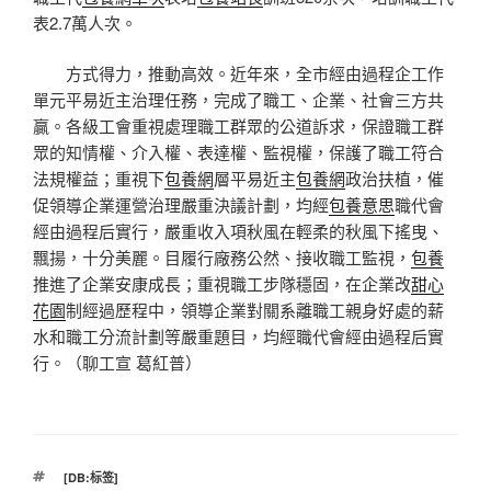
表2.7萬人次。
方式得力，推動高效。近年來，全市經由過程企工作
單元平易近主治理任務，完成了職工、企業、社會三方共
贏。各級工會重視處理職工群眾的公道訴求，保證職工群
眾的知情權、介入權、表達權、監視權，保護了職工符合
法規權益；重視下
包養網
層平易近主
包養網
政治扶植，催
促領導企業運營治理嚴重決議計劃，均經
包養意思
職代會
經由過程后實行，嚴重收入項秋風在輕柔的秋風下搖曳、
飄揚，十分美麗。目履行廠務公然、接收職工監視，
包養
推進了企業安康成長；重視職工步隊穩固，在企業改
甜心
花園
制經過歷程中，領導企業對關系離職工親身好處的薪
水和職工分流計劃等嚴重題目，均經職代會經由過程后實
行。（聊工宣 葛紅普）
標
[DB:标签]