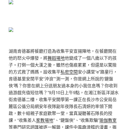
湖南肯德基將餐廳打造為收集平安宣揚陣地，在餐廳開在
他的怒火中爆發，將
舞蹈場地
他變成了一個八歲以下的孩
子。打倒一個大漢之後，雖然也傷痕累累，但還是以驚險
的方式救了媽媽。設收集平
私密空間
安小講堂
“e”路童行，
肯德基里安閒平安“沖浪”
“測一測，你是網上所說的‘鍵盤
俠’嗎？你曾在網上分送朋友過本身的小我信息嗎？你收到
過游戲充值短信嗎？”9月10日上午9點，在湘江新區洋湖水
街肯德基二樓，收集平安開學第一課正在長沙市公安局岳
麓區公循分局網安年夜隊副年夜隊長石清妍的率領下開
啟，數十組親子家庭歡聚一堂，當真凝聽著石隊長的授
課，“收集差人
家教場地
”、“鍵盤俠”、“收集欺騙”
瑜伽教室
等專門研究詞匯被逐一解鎖，課件中風趣滑稽的漫畫，振