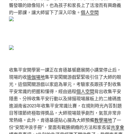
聾發聵的錄像短片，也為孩子和家長上了活潑而有興趣義
的一節課，讓大師留下了深入印象。
個人空間
收集平安開學第一課正在肯德基餐廳展開
小講堂停止后，
現場的收
瑜伽場地
集平安闖關游戲緊緊吸引住了大師的眼
光，這個闖關游戲以家庭為單元，考驗家長跟孩子對收集
平安常識的把握和懂得，經由過程
個人空間
背出收集平安
隱患、分辨收集平安行動以及掃描現場展板上的二維碼進
進湖南省2023年收集平安常識比賽，在規則時光內答對題
目等環節終極取得獎品，大師現場競爭劇烈，氣氛非常非
常熱絡。此外，肯德基還貼心腸為大師預備
教學場地
了一
份“安閒沖浪手冊”，里面有戰勝網癮的方法和家長留
共享會