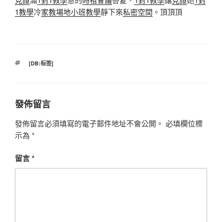
1教學
冷
家教場地
小班教學
靜下來
私密空間
。頂頂頂
標
[DB:标签]
籤
發佈留言
發佈留言必須填寫的電子郵件地址不會公開。
必填欄位標
示為
*
留言
*