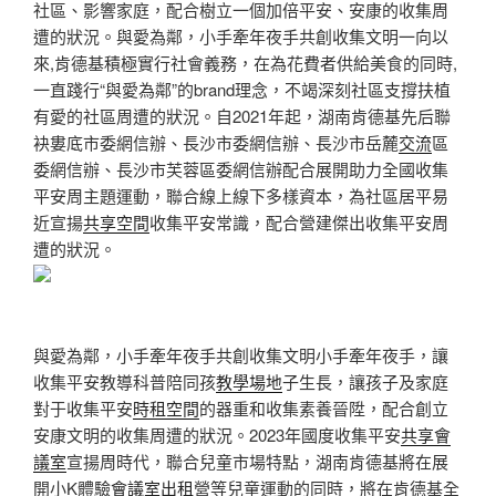
社區、影響家庭，配合樹立一個加倍平安、安康的收集周
遭的狀況。
與愛為鄰，小手牽年夜手共創收集文明
一向以
來,肯德基積極實行社會義務，在為花費者供給美食的同時,
一直踐行“與愛為鄰”的brand理念，不竭深刻社區支撐扶植
有愛的社區周遭的狀況。自2021年起，湖南肯德基先后聯
袂婁底市委網信辦、長沙市委網信辦、長沙市岳麓
交流
區
委網信辦、長沙市芙蓉區委網信辦配合展開助力全國收集
平安周主題運動，聯合線上線下多樣資本，為社區居平易
近宣揚
共享空間
收集平安常識，配合營建傑出收集平安周
遭的狀況。
與愛為鄰，小手牽年夜手共創收集文明
小手牽年夜手，讓
收集平安教導科普陪同孩
教學場地
子生長，讓孩子及家庭
對于收集平安
時租空間
的器重和收集素養晉陞，配合創立
安康文明的收集周遭的狀況。2023年國度收集平安
共享會
議室
宣揚周時代，聯合兒童市場特點，湖南肯德基將在展
開小K體驗
會議室出租
營等兒童運動的同時，將在肯德基全