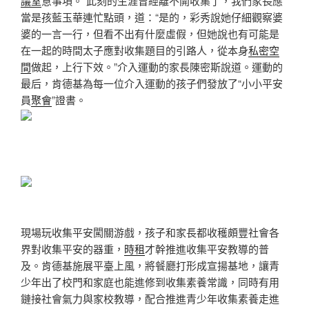
議室
意事項。“此刻的生涯曾經離不開收集了，我們家長應
當是孩藍玉華連忙點頭，道：“是的，彩秀說她仔細觀察婆
婆的一言一行，但看不出有什麼虛假，但她說也有可能是
在一起的時間太子應對收集題目的引路人，從本身
私密空
間
做起，上行下效。”介入運動的家長陳密斯說道。運動的
最后，肯德基為每一位介入運動的孩子們發放了“小小平安
員
聚會
”證書。
現場玩收集平安闖關游戲，孩子和家長都收穫頗豐
社會各
界對收集平安的器重，
時租
才幹推進收集平安教導的普
及。肯德基施展平臺上風，將餐廳打形成宣揚基地，讓青
少年出了校門和家庭也能進修到收集素養常識，同時有用
鏈接社會氣力與家校教導，配合推進青少年收集素養走進