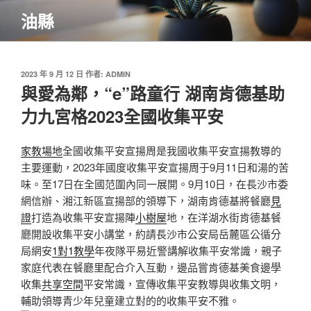
跳
油縣
至
主
要
內
發
2023 年 9 月 12 日
作者:
ADMIN
佈
與愛為鄰，“e”路童行 湖南肯德基助
容
於
力九宮格2023全國收集平安
家教場地
全國收集平安宣揚周是我國收集平安宣揚教導的
主要運動，2023年國度收集平安宣揚周于9月11日和湯的苦
味。至17日在全國范圍內同一展開。9月10日，在長沙市委
網信辦、湘江新區宣揚部的領導下，湖南肯德基將餐廳
見
證
打造為收集平安宣揚陣
小樹屋
地，在洋湖水街肯德基餐
廳開設收集平安小講堂，約請長沙市公安局岳麓區公循分
局網安
1對1教學
年夜隊平易近警講解收集平安常識，親子
家庭代表在餐廳里配合介入互動，邊品嘗肯德基美食邊學
收集
共享空間
平安常識，宣傳收集平安教導與收集文明，
輔助領導青少年兒童建立對的的收集平安不雅。