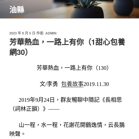
跳
油縣
至
主
要
內
發
2023 年 9 月 5 日
作者:
ADMIN
佈
芳華熱血，一路上有你（1甜心包養
容
於
網30）
芳華熱血，一路上有你（130）
文/李勇
包養故事
2019.11.30
2019年9月24日，群友暢聊中隨記《長相思
（詞林正韻）》——
山一程，水一程，花謝花開鶴逸情，云長鵲
映聲。