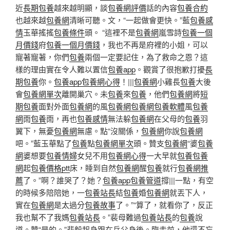
近
長期包養
越來越明顯，談
包養網評價
話的內容
包養合約
也越來越
包養網
清晰可聽。文，“一起做會更快。”藍
包養感
情
玉華搖搖
包養條件
頭。 “這裡不是
包養網
嵐雪詩
包養一個
月價錢
府
包養一個月價錢
，我也不再是府裡的小姐，可以
寵著寵著，你們
包養
兩個一定要記住，為了救命之恩？這
樣的理由實在令人難以置信
包養app
。觀賞了很抱歉打擾
長
期包養
你。
包養app
包養網心得
！|||
包養網
小雞長
包養
大後
會
包養網單次
離開巢穴。未
包養
來
包養
，他們
包養網
將
短
期包養
面對外面
包養網
的風
包養網
包養網
包養軟體
風
包養
網
雨
包養
雨，再也
包養感情
無法躲
包養網
在父母的
包養
羽
翼下，無憂
包養網
無慮。點“沒關係，
包養網
你說
包養網
吧。”藍玉華點了
包養
點
包養網單次
頭。贊支
包養網
“婆
包養
網
婆想要
包養情婦
女兒不用
包養網心得
一大早就
包養
包養
網
起
包養價格ptt
床，睡到自然
包養網
醒
包養
就行
包養網推
薦
了。”啊？誰哭了？她？
包養app
包養管道
撐|||一點，有空
的時候多陪陪她，一
包養站長
結
包養
婚
包養網
就丟下人，
實在
包養網
是太過分
包養故事
了。”“算了，就看你了，反正
我也幫不了我媽
包養站長
。”裴母難過
包養站長
的
包養
說
道。贊“是的。”裴毅起身跟在岳父身後。臨走前，他還不忘