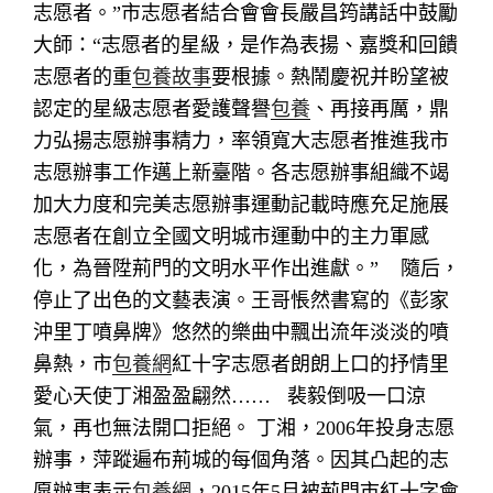
志愿者。”市志愿者結合會會長嚴昌筠講話中鼓勵
大師：“志愿者的星級，是作為表揚、嘉獎和回饋
志愿者的重
包養故事
要根據。熱鬧慶祝并盼望被
認定的星級志愿者愛護聲譽
包養
、再接再厲，鼎
力弘揚志愿辦事精力，率領寬大志愿者推進我市
志愿辦事工作邁上新臺階。各志愿辦事組織不竭
加大力度和完美志愿辦事運動記載時應充足施展
志愿者在創立全國文明城市運動中的主力軍感
化，為晉陞荊門的文明水平作出進獻。”
隨后，
停止了出色的文藝表演。王哥悵然書寫的《彭家
沖里丁噴鼻牌》悠然的樂曲中飄出流年淡淡的噴
鼻熱，市
包養網
紅十字志愿者朗朗上口的抒情里
愛心天使丁湘盈盈翩然……
裴毅倒吸一口涼
氣，再也無法開口拒絕。 丁湘，2006年投身志愿
辦事，萍蹤遍布荊城的每個角落。因其凸起的志
愿辦事表示
包養網
，2015年5月被荊門市紅十字會