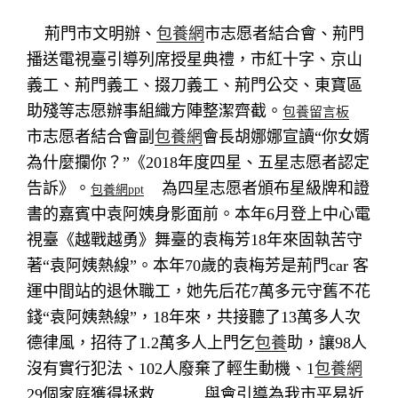
荊門市文明辦、
包養網
市志愿者結合會、荊門
播送電視臺引導列席授星典禮，市紅十字、京山
義工、荊門義工、掇刀義工、荊門公交、東寶區
包養留言板
助殘等志愿辦事組織方陣整潔齊截。
市志愿者結合會副
包養網
會長胡娜娜宣讀“你女婿
為什麼攔你？”《2018年度四星、五星志愿者認定
告訴》。
為四星志愿者頒布星級牌和證
包養網ppt
書的嘉賓中袁阿姨身影面前。本年6月登上中心電
視臺《越戰越勇》舞臺的袁梅芳18年來固執苦守
著“袁阿姨熱線”。本年70歲的袁梅芳是荊門car 客
運中間站的退休職工，她先后花7萬多元守舊不花
錢“袁阿姨熱線”，18年來，共接聽了13萬多人次
德律風，招待了1.2萬多人上門乞
包養
助，讓98人
沒有實行犯法、102人廢棄了輕生動機、1
包養網
29個家庭獲得拯救……
與會引導為我市平易近