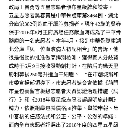
政局王昌勇等五星志愿者頒布星級牌和證書。
五星志愿者吳春寶是中華骨髓庫第8464例、湖北
分庫第382例造血干細胞募捐者。現年42歲的吳春
保于2016年8月王府廣場任務獻血時成為了中華骨
髓庫的一名志愿者。本年4月，接到中華骨髓庫湖
北分庫『與一位血液病人初配相合』的告訴，他
很是衝動的批准做高辨別檢測，獲得家人分歧贊
成時于6月9日接收發動劑打針，在隨后的幾天里
勝利募捐250毫升造血干細胞。
“在市創城辦和
市委宣揚部領導下，市志愿者結合會依據《荊門
市星
包養留言板
級志愿者天資認證治理措施（試
行）》和《2018年度星級志愿者認證明施計劃》
精力，依照組織
包養價格ptt
推舉、舉證申報、集
中審核的任務法式和公正、公平、公然的準繩，
面向全市志愿者評選出了2018年度的四星五星級