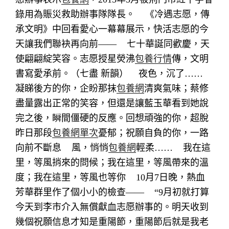
錄用為賑災救助辦事隊隊長。
《冷遇志愿，傳
承文明》中回看愛心一幕幕展示，快活志愿的今
天讓我們聯袂再向前——
七十華誕同歡慶，天
使翩翩綻笑容。志愿授星熒沸
包養行情
傳，文明
書寫愛承前。（七盡 新韻）
夜色，沉了……
凝睇後方的你，企盼那抹
包養網
清爽氣味；蔡修
盡量露出正常的笑容，但還是讓藍玉華看到她說
完之後，瞬間僵硬的反應。回想頑強的你，超脫
昨日那段
包養網單次
憂郁；祝願自負的你，一路
向前不斷息
風，悄悄
包養網
輕柔……
我在這
里，等風捎來的問候；我在這里，等風帶來的溫
度；我在這里，等風也等你
10月7日晚，熱血
芳華群里作了個小小的檢查——
“9月初就打算
今天到李市介入無償獻血志愿辦事的。明天收到
幾個祝願信息才知是重陽節，重陽節后就是我老