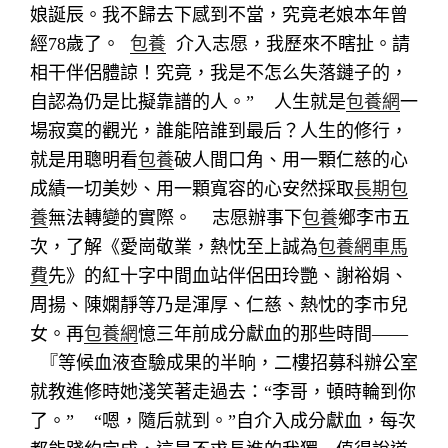
娘誕辰。我不歸去下感到不當，究竟老娘本年曾
經78歲了。
包養
介入志愿，我歷來不瞎扯。請
相干伴侶體諒！究竟，我是不怎么失落鏈子的，
自認為仍是比擬靠譜的人。”
人生就是
包養網
一
場寂寞的觀光，誰能陪誰到最后？人生的修行，
就是用聰明看
包養
破人間口角、用一顆仁慈的心
成績一切美妙、用一顆寬容的心安然採取
長期包
養
無法轉變的實際。
志愿辦事下
包養
鄉李市五
次，了解《愛崗敬業，熱忱至上誠為
包養網車馬
費
先》的紅十字中間血站伴侶田玲艷、謝裕娟、
周揚、陳嫻靜等乃是渾厚、仁慈、熱忱的李市兒
女。再
包養網
憶三年前成分獻血的那些時間——
『等候血液查驗成果的半晌，二樓招募科辦公室
就教進修時她淺笑著走過去：“李哥，頓時輪到你
了。”
“嗯，隨后就到。”自介入成分獻血，每次