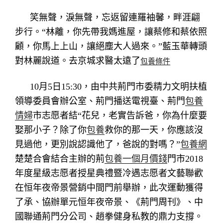
笑無聲，淚無聲，忘返留連羅袖馨，畔涯翩
步行。“林離，你先帶我媽進屋，讓蔡修和蔡依照
顧，你馬上上山，讓絕塵大人過來。”藍玉華轉頭
對林麗說道。去京城求醫太遠了
包養條件
10月5日15:30，由中共荊門市委精力文明扶植
領導委員會辦公室、荊門播送電視臺、荊門
包養
情婦
市志愿者結“花兒，老實告訴爸，你為什麼要
娶那小子？除了你
包養
救你的那一天，你應該沒
見過他，更別說認識他了，爸說的對嗎？”
包養網
楚楚合會結合主辦的荊
包養一個月價錢
門市2018
年度星級志愿者授星典禮暨冷遇志愿者文藝聯歡
在恒年夜帝景營銷中間門前舉辦，此次運動獲得
了承、協辦單元恒年夜帝景、《荊門周刊》、中
國聯通荊門分公司、趙拳健身私教的鼎力支撐。