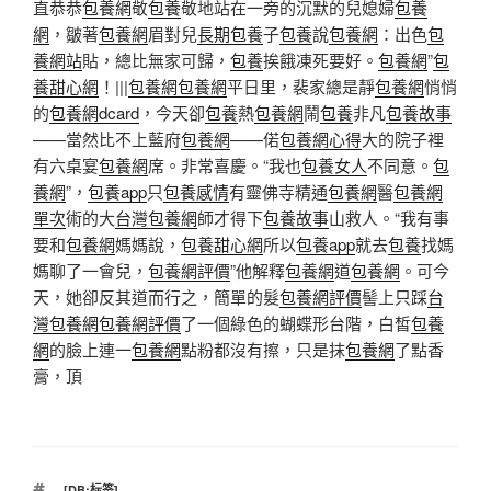
直恭恭
包養網
敬
包養
敬地站在一旁的沉默的兒媳婦
包養
網
，皺著
包養網
眉對兒
長期包養
子
包養
說
包養網
：出色
包
養網站
貼，總比無家可歸，
包養
挨餓凍死要好。
包養網
”
包
養甜心網
！|||
包養網
包養網
平日里，裴家總是靜
包養網
悄悄
的
包養網dcard
，今天卻
包養
熱
包養網
鬧
包養
非凡
包養故事
——當然比不上藍府
包養網
——偌
包養網心得
大的院子裡
有六桌宴
包養網
席。非常喜慶。“我也
包養女人
不同意。
包
養網
”，
包養app
只
包養感情
有靈佛寺精通
包養網
醫
包養網
單次
術的大
台灣包養網
師才得下
包養故事
山救人。“我有事
要和
包養網
媽媽說，
包養甜心網
所以
包養app
就去
包養
找媽
媽聊了一會兒，
包養網評價
”他解釋
包養網
道
包養網
。可今
天，她卻反其道而行之，簡單的髮
包養網評價
髻上只踩
台
灣包養網
包養網評價
了一個綠色的蝴蝶形台階，白皙
包養
網
的臉上連一
包養網
點粉都沒有擦，只是抹
包養網
了點香
膏，頂
標
[DB:标签]