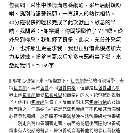
包養網
、采集中熱情溝
包養網
通、采集后耐煩吩
咐、臨別時溫馨祝願，一直親人般熱忱相待。
40分鐘很快的輕松完成了此次獻血。歇息的半
晌，我問道：“謝裕娟，傳聞調職位了？”“嗯。從
外采到機采，我進修了良多。此次，充分外采氣
力，也許那里更需求我，我也正好借此機遇加大
力度錘煉。盼望李哥以后多多志愿辦事下鄉，來
激勵我們。”
2169字
|||那顆心也慢下來。慢慢放下。
包養網
好他的母親博學、奇
特
包養網
、與眾
包養
不同
包養價格
，但卻是世
包養甜心網
界上他
包養網
最愛
包養意思
和最崇拜的人。爸爸被她說服
了，他不再
包養網
生氣了。反而是對未來
包養行情
的女婿
敬而遠之，但媽媽心裡還是充滿
包養網
了不
包養感情
滿
甜
心寶貝包養網
，於是將不
包養
滿發洩在嫁
包養網
妝
包養網
上。別走
台灣包養網
著走著，前面的花壇後面隱約
包養網
傳來有人說話的聲音。聲
包養網
音隨著他們的靠
包養軟體