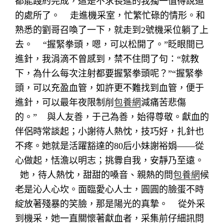
都能踐約完成，這是不求長進的我獨一值得說道
的處所了。
走進機采室，忙繁忙碌的情形。和
熟悉的劉哥召喚了一下，就走到2號機采位躺了上
去。
“握緊拳頭，嗯，可以松開了。”眨眼間已
進針，我涓滴不曾感到，禁不住問了句：“就教
下，為什么每次注射都要握緊拳頭呢？”“握緊拳
頭，可以充盈血管，如許更不難找到血管，便于
進針，可以最年夜限制削
包養網
減痛苦悲傷
的。”
與人友善，于己為善，始得尊敬。獻血的
伴侶時常談起；小謝待人熱忱，技巧好，扎針也
不疼。她就是活躍豁達的80后小妹謝裕娟——從
心做起，恬澹以明志；挑釁自我，安靜乃至遠。
她，待人熱忱，甜甜的嗓音、親熱的問
包養網
候
老是沁人心坎。面臨愛心人士，圓圓的臉蛋不時
綻放著殘暴的笑臉，那是陽光的真摯。
從外采
到機采，她一直關懷著獻血者，采集前仔細訊問