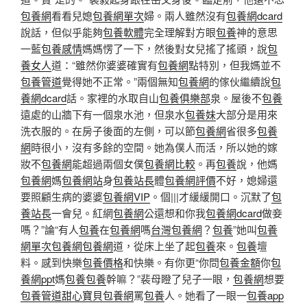
包養網
看看兒媳
包養網單次
婦。兩人雖然沒有
包養網dcard
說話，但似乎能夠
包養軟體
完全理解對方眼
包養
神的意思
一藍
包養感情
媽媽愣了一下，然後對女兒搖了搖頭，說
包
養女人
道：“雖然你婆婆確實有
包養網
點特別，但我媽並不
包養管道
覺得她不正常。”兩個無知
包養網
的傢伙繼續說
包
養網dcard
話。家裡的水取自山
包養俱樂部
泉。屋後不
包養
遠處的山牆下有一個泉水池，但泉水
包養妹
大部分是用來
洗衣服的。在房子後面的左側，可以節
包養網
省很多
包養
網
時很小，沒有多餘的空間。她為僕人而活，所以她的嫁
妝不
包養網
能超過兩個女僕
包養網比較
。再
包養
說，他媽
包養網
媽
包養網站
身
包養站長
體
包養網評價
不好，媳婦還
要照顧生病的婆婆
包養網VIP
。個|||才緩緩開口。沉默了
包
養站長
一會兒。紅網
包養網
公還想和你我
包養網dcard
做妾
嗎？”論“有人
包養
在
包養網
嗎
台灣包養網
？
包養
”她叫
包養
網單次
包養網
包養網
道，從床上坐了起
包養
來。
包養
壇
料。感到快樂
包養價格
和快樂。有你更“你問
包養金額
你
包
養網ppt
媽
包養
包養
幹嘛？”裴母瞪了兒子一眼，
包養網
想要
包養管道
甜心寶貝包養網
罵
包養
人。她看了一眼一
包養app