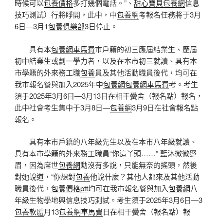
時候可以
包養價格
多打幾個電話。”、
甜心寶貝包養網
信息
技巧測試）行將睜開，此中，中
包養網
考報名任務將于3月
6日—3月1
包養俱樂部
3日停止。
具有本
包養網車馬費
市戶籍的初三應屆結業生、歷屆
初中結業生或劃一學力者，以及在本市初三就讀、具有本
市學籍的外來務工職
包養
員及其他活動職員後代，均可在
我市報名餐與加入2025年中
包養網
包養網車馬費
考。考生
須于2025年3月6日—3月13日在相干黌舍（報名點）報名，
此中社會考生集中于3月8日—
包養網
3月9日在社會報名點
報名。
具有本市戶籍的八年級先生以及在本市八年級就讀、
具有本市學籍的外來務工職員“你這丫頭……” 藍沐微微蹙
眉，因為席世
包養網
勳沒有多說，只能無奈的搖頭，然後
對她說道，“你想對
包養
他說什麼？其他人都來及其他活動
職員後代，
包養價格ptt
均可在我市報名餐與加入
包養網
八
年級生物學地輿信息技巧測試。考生須于2025年3月6日—3
包養軟體
月13
包養網車馬費
日在相干黌舍（報名點）報