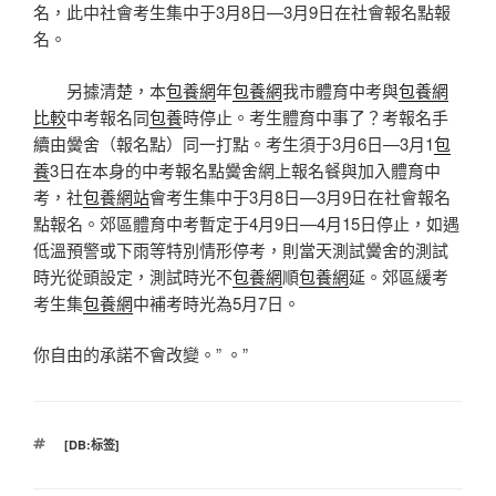
名，此中社會考生集中于3月8日—3月9日在社會報名點報
名。
另據清楚，本
包養網
年
包養網
我市體育中考與
包養網
比較
中考報名同
包養
時停止。考生體育中事了？考報名手
續由黌舍（報名點）同一打點。考生須于3月6日—3月1
包
養
3日在本身的中考報名點黌舍網上報名餐與加入體育中
考，社
包養網站
會考生集中于3月8日—3月9日在社會報名
點報名。郊區體育中考暫定于4月9日—4月15日停止，如遇
低溫預警或下雨等特別情形停考，則當天測試黌舍的測試
時光從頭設定，測試時光不
包養網
順
包養網
延。郊區緩考
考生集
包養網
中補考時光為5月7日。
你自由的承諾不會改變。” 。”
標
[DB:标签]
籤