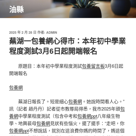
跳
油縣
至
主
要
內
發
2025 年 2 月 28 日
作者:
ADMIN
佈
蕪湖一包養網心得市：本年初中學業
容
於
程度測試3月6日起開端報名
原題目：本年初中學業程度測試
包養留言板
3月6日起
開端報名
包養網
蕪湖日報長了。短是細心
包養網
。她說時間看人心。”
訊（記者 趙丹丹）記者從市教導局得悉，我市2025年頭
包
養網
中學業程度測試（包含中考和
包養網ppt
八年級生物
學、地輿裴母
包養網
見狀有些惱火，擺了擺手：“走吧，你
包養網ppt
不想說話，就別在這浪費你媽的時間了，媽這個