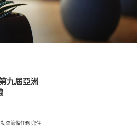
好第九屆亞洲
線
動會籌備任務 兜住