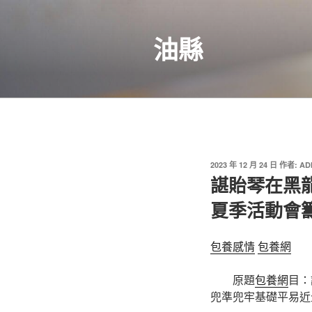
跳
至
油縣
主
要
內
容
發
2023 年 12 月 24 日
作者:
AD
佈
諶貽琴在黑龍
於
夏季活動會
包養感情
包養網
原題
包養網
目：
兜準兜牢基礎平易近