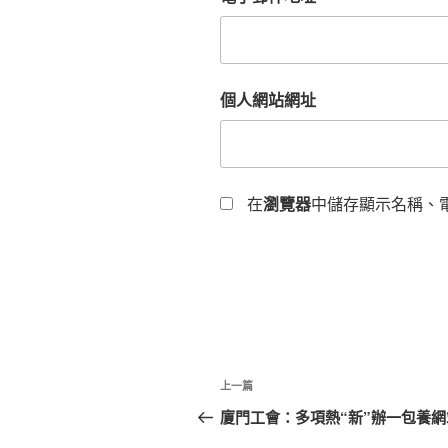
個人網站網址
在
瀏覽器
中儲存顯示名稱、
文
上
上一篇
章
一
廈門工會：多項熱“新”辦一包養
篇