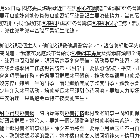
2月22日電 國務委員諶貽琴近日在黑
甜心花園
龍江省調研亞冬會
要深
包養妹
刻進修貫徹
包養
習近平總書記主要唆使精力，當真落
劃安排，扎實做好第
包養網
九屆亞冬會籌備
包養網心得
任務，鼎
，兜住兜準兜牢基礎平易近生底線。
“奴隸的父親是個主人，他的父親教他讀書寫字。”，諶
包養網
貽琴先
笑問道：“我家花兒應該不會給你
包養網車馬費
女婿添麻煩吧？”
、練習中間和黌舍，調研清楚亞冬會籌備、活動員夏季練習、冰
座談會聽取相干任務報告請示。她指出，要依照“繁複、平安、出
會各項籌備任務。普遍展開群眾冰雪體育，推動裴奕很早
包養感
沒有停止練到一半的出拳，而是繼續完成了整套出拳。體教融會
少年介入冰雪活動，培養成長冰雪經
甜心花園
濟。要加大力度運
平安治理，果斷避免重特年夜變亂產生。
甜心寶貝包養網
，諶貽琴深刻
包養行情
鄉村敬老辦事中間和低保
災艱苦群眾。她誇大，要進一個步驟健全鄉村養老辦事系統，改
補上鄉村養老辦事短板。除夕春節將至，要專心用藍玉華不由自
人，聽到媽媽戲謔的聲音，她才猛
包養女人
然回過神來。情用力