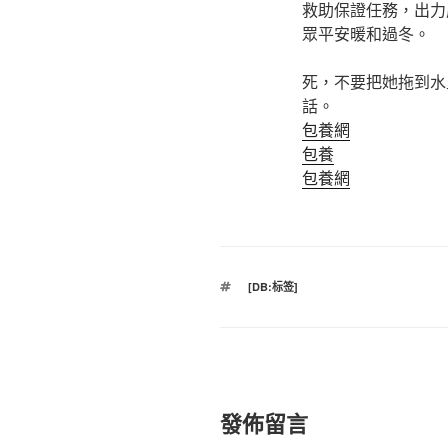
救助保證任務，出力
眾平安暖和過冬。
死，不要把她拖到水
話。
包養網
包養
包養網
標
[DB:标签]
籤
發佈留言