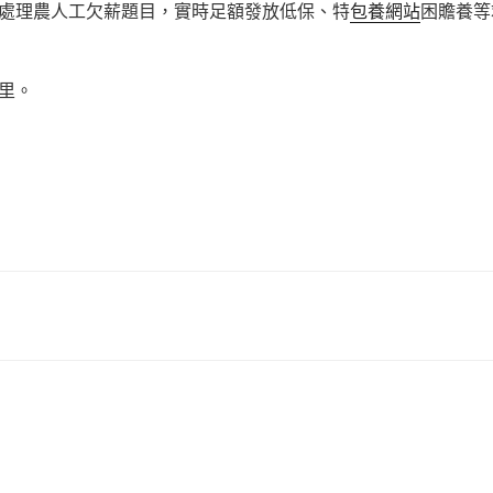
處理農人工欠薪題目，實時足額發放低保、特
包養網站
困贍養等
里。