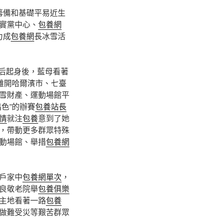
籌備和基礎平易近生
實黨中心、
包養網
力成
包養網
長冰雪活
后起身後，藍母看著
離開哈爾濱市、七臺
雪財產、運動場館平
色”的辦賽
包養站長
情
就注
包養
意到了她
，帶動更多群眾特殊
動場館、舉措
包養網
戶家中
包養網單次
，
良敬老院舉
包養俱樂
主地看著一路
包養
做難受災等艱苦群眾