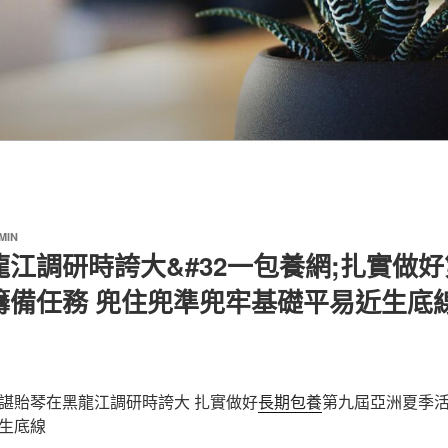
MIN
江調研時誇大&#32一包養網;扎實做
籌備任務 兜住兜準兜牢基礎平易近生底
諶貽琴在黑龍江調研時誇大 扎實做好
長期包養
第九屆亞洲夏季活
生底線