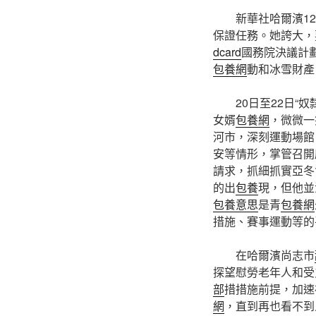
新華社哈爾濱1
保證任務。她誇大，
dcard
國務院決議計
包養網
動和冰雪財產
20日至22日
女婿
包養網
，微微一
河市，深刻運動場館
安等情形，掌管召開
請求，抓細抓實亞冬
的出
包養
現，但他並
包養意思
是青
包養網
措施、賽事運動等的
在哈爾濱尚志市
探望慰勞老年人和受
部
措措施前提，加速
網
，直到再也看不到