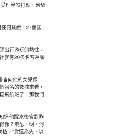
場受理簽證打點，趙耀
任何簽證，27個國
師出行游玩的熱忱。
社就有20多名客戶餐
用誓言向他的女兒保
個報名的數據來看，
直飛航班了，那我們
不知道他醒來後會對昨
得像？秦瑟、明，河
扶植，“貨運為先、以