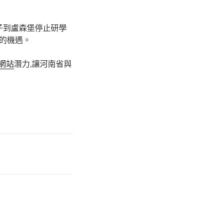
子到盧森堡停止研學
的機遇。
網站
潛力,讓河南省與