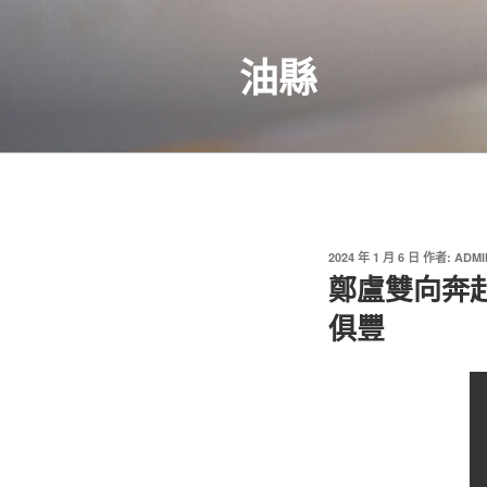
跳
至
油縣
主
要
內
容
發
2024 年 1 月 6 日
作者:
ADMI
佈
鄭盧雙向奔赴
於
俱豐