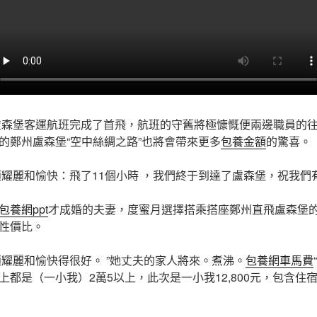
到盧森堡客運航班完成了首飛，航班的守舊將極慷慨便兩邊職員的
的鄭州盧森堡“空中絲綢之路”也將會帶來更多
包養金額
的驚喜。
趙耀麗和愉快：飛了11個小時 ，我們終于到達了盧森堡，祝我們
包養網ppt
才成婚的夫妻，度蜜月選擇搭乘搭座鄭州直飛盧森堡
性價比。
趙耀麗和愉快得很好。 ”她丈夫的家人將來。煮沸。
包養網車馬費
上都是（一小我）2萬5以上，此次是一小我12,800元，包含住