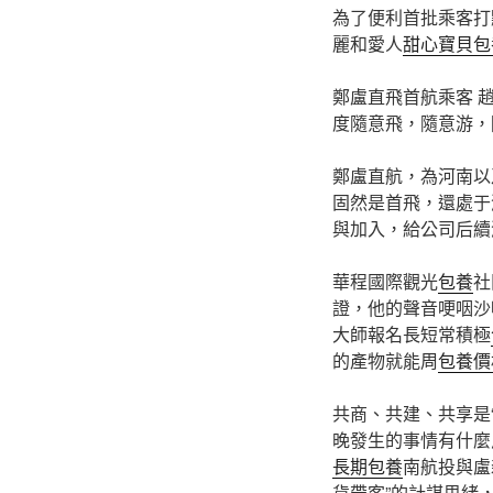
為了便利首批乘客打
麗和愛人
甜心寶貝包
鄭盧直飛首航乘客 
度隨意飛，隨意游，
鄭盧直航，為河南以
固然是首飛，還處于
與加入，給公司后續
華程國際觀光
包養
社
證，他的聲音哽咽沙
大師報名長短常積極
的產物就能周
包養價格
共商、共建、共享是
晚發生的事情有什麼
長期包養
南航投與盧
貨帶客”的計謀思緒