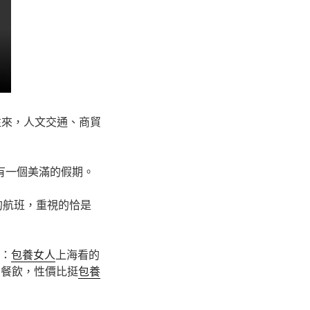
往來，人文交通、商貿
有一個美滿的假期。
的航班，重視的恰是
“：
包養女人
上海看的
宿餐飲，性價比挺
包養