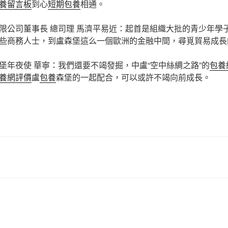
養留言板
到心
短期包養
相通。
限公司董事長 總司理 馬濟平易近：起首是組織大批的青少年學
些商務人士，到盧森堡這么一個歐洲的金融中間，尋覓貿易成長
堡年夜使 華寧：我們還要不竭發掘，中盧“空中絲綢之路”的
包養
養網評價
盧
包養
森堡的一起配合，可以或許不竭向前成長。