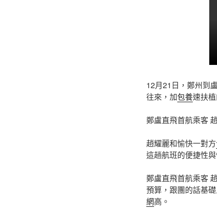
12月21日，鄭州
往來，加
包養
速扶植
鄭盧直飛首航乘客 
趙耀麗和愉快一對方
這趟航班的便捷性與
鄭盧直飛首航乘客 
預算，跟團的話基礎
網
高。