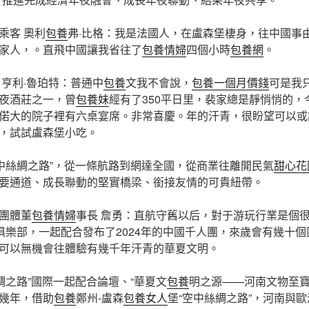
乘客 奧利
包養
弗·比格：我是法國人，在盧森堡棲身，往中國事
家人，。直飛中國讓我省往了
包養情婦
四個小時
包養網
。
 亨利·魯珀特：普通中
包養
文我不會說，
包養一個月價錢
可是我只
夜酒莊之一，曾
包養妹
經有了350平日里，裴家總是靜悄悄的，
偌大的院子裡有六桌宴席。非常喜慶。年的汗青，很盼望可以或
，試試盧森堡小吃。
中絲綢之路”，從一條航路到網達全國，從商業往離開民氣
甜心花
要通道、成長聯動的堅實橋梁、銜接友情的可貴紐帶。
團體董
包養情婦
事長 詹勇：直航守舊以后，對于游玩行業是個
r 俱樂部，一起配合發布了2024年的中國千人團，來歲會有幾十
可以無機會往體驗有幾千年汗青的華夏文明。
綢之路”國際一起配合論壇、“華夏文
包養
明之源——河南文物至寶
幾年，借助
包養
鄭州-盧森
包養女人
堡“空中絲綢之路”，河南與