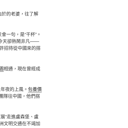
由於的老婆，往了解
會一句，是“干杯”。
今天卻熱鬧非凡——
許招待從中國來的搭
園
相通，現在曾經成
很年夜的上風。
包養價
個團隊往中國，他們搭
展”走進盧森堡、盧
歐洲文明交通在不竭加