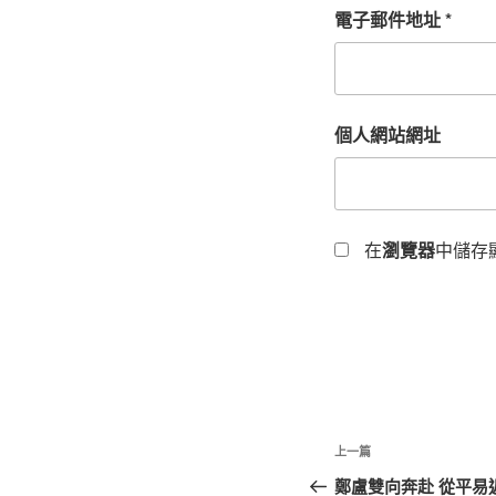
電子郵件地址
*
個人網站網址
在
瀏覽器
中儲存
文
上
上一篇
章
一
鄭盧雙向奔赴 從平易近