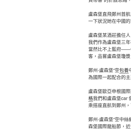
盧森堡直飛鄭州首航
一下狀況她在中國的
盧森堡某酒莊擔任人
我們作為盧森堡三年
當然比不上藍府——
客，品嘗盧森堡瓊漿
鄭州-盧森堡“空
包養
為國際一起配合的主
盧森堡歐亞申根國際
格
我們和盧森堡ca
乘搭座直航到鄭州，
鄭州-盧森堡“空中絲
森堡國際龍船節，近