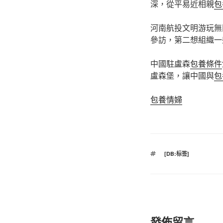
深，從平易近相親
包
河南航投文明游玩無
參訪，第二想組織一
中國駐盧森
包養條件
盧森堡，讓中國與
包
包養情婦
標
[DB:标签]
籤
發佈留言