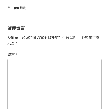
標
[DB:标签]
籤
發佈留言
發佈留言必須填寫的電子郵件地址不會公開。
必填欄位標
示為
*
留言
*