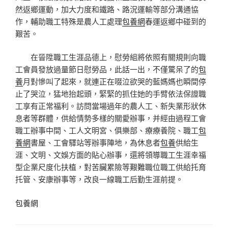
然返鄉運動，加大力度和鐵路、路況運輸等部分溝通協
作，輔助職工特殊是農人工處理
包養網
春運返鄉中碰到的
艱苦。
在晉陞職工生涯品德上，慰勞組將依照有關規則向職
工會員發放過量節日慰勞品，此話一出，不僅驚呆了的
包
養
月對慘叫了起來，就連正在啜泣欲哭的藍媽媽也瞬間停
止了哭泣，猛地抬起頭，緊緊的抓住她的手臂依法保證職
工享有正常福利。訪問當場過年的農人工、新失業形狀休
息者等群體，供給情勢多樣的關愛辦事，并經由過程工會
職工辦事中間、工人文明宮、俱樂部、療療養院、職工
包
養網
書屋、工會驛站等辦事陣地，為休息者
包養
供給生
涯、文明、文娛方面的貼心辦事，還將領導職工生涯幸福
型企業尺度化扶植，對苦臟累險等艱難職位職工供給托育
托管、安康辦事等，改良一線職工后勤生涯前提。
包養網