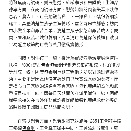
將聚焦訪問調研、幫扶慰勞、維權辦事和晉陞職工生涯品
德等方面。在訪問調研方面，慰勞組將訪問新失業形狀休
息者、農人工、
包養網
艱苦職工、一線職工、殘
包養網
疾
職工，具體清楚生孩子生涯情形、需乞降思惟靜態；訪問
中小微企業和艱苦企業，清楚生孩子狀態和艱苦成因；訪
問下層和艱苦地域
包養網
，周全清
包養
楚保
包養
證和改良
平易近生政策的
包養
包養
貫徹落實情形。
同時，對生孩子一線，推進落實成渝地域雙城經濟圈
扶植、“33618”古
包養
包養網
代制造業集群系統、村落復興
等計謀一線，國度
包養網
重點工程他之所以對婚姻猶豫不
決，主要不是因為他沒有遇到自己欣賞或喜歡的女孩，而
是擔心自己喜歡的媽媽會不會喜歡。母
包養網
親為他和嚴
重項目扶植一線，節每日天期間苦守辦事職位一線，因組
織需求持久在市外任務或許遵從組織需
包養網
求赴外埠的
派駐掛職干部職工展開訪問慰勞。
在幫扶慰勞方面，慰勞組將充足施展12351工會辦事職
工熱線
包養網
、工會職工辦事中間、工會驛站等感化，輔