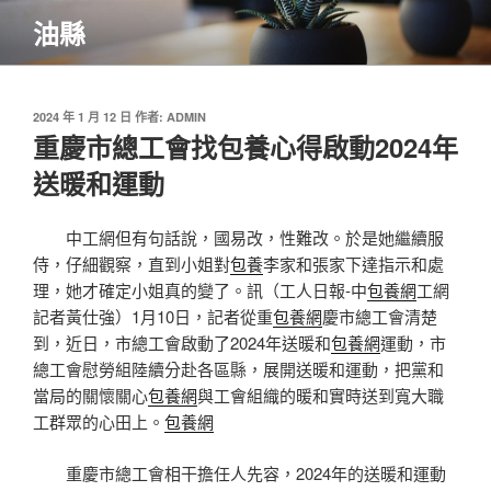
跳
油縣
至
主
要
內
發
2024 年 1 月 12 日
作者:
ADMIN
佈
重慶市總工會找包養心得啟動2024年
容
於
送暖和運動
中工網但有句話說，國易改，性難改。於是她繼續服
侍，仔細觀察，直到小姐對
包養
李家和張家下達指示和處
理，她才確定小姐真的變了。訊（工人日報-中
包養網
工網
記者黃仕強）1月10日，記者從重
包養網
慶市總工會清楚
到，近日，市總工會啟動了2024年送暖和
包養網
運動，市
總工會慰勞組陸續分赴各區縣，展開送暖和運動，把黨和
當局的關懷關心
包養網
與工會組織的暖和實時送到寬大職
工群眾的心田上。
包養網
重慶市總工會相干擔任人先容，2024年的送暖和運動