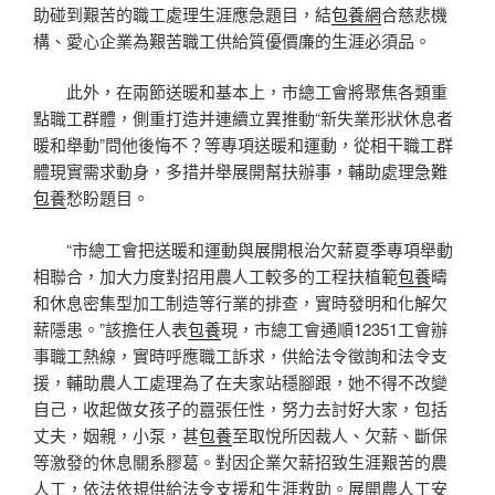
助碰到艱苦的職工處理生涯應急題目，結
包養網
合慈悲機
構、愛心企業為艱苦職工供給質優價廉的生涯必須品。
此外，在兩節送暖和基本上，市總工會將聚焦各類重
點職工群體，側重打造并連續立異推動“新失業形狀休息者
暖和舉動”問他後悔不？等專項送暖和運動，從相干職工群
體現實需求動身，多措并舉展開幫扶辦事，輔助處理急難
包養
愁盼題目。
“市總工會把送暖和運動與展開根治欠薪夏季專項舉動
相聯合，加大力度對招用農人工較多的工程扶植範
包養
疇
和休息密集型加工制造等行業的排查，實時發明和化解欠
薪隱患。”該擔任人表
包養
現，市總工會通順12351工會辦
事職工熱線，實時呼應職工訴求，供給法令徵詢和法令支
援，輔助農人工處理為了在夫家站穩腳跟，她不得不改變
自己，收起做女孩子的囂張任性，努力去討好大家，包括
丈夫，姻親，小泵，甚
包養
至取悅所因裁人、欠薪、斷保
等激發的休息關系膠葛。對因企業欠薪招致生涯艱苦的農
人工，依法依規供給法令支援和生涯救助。展開農人工安