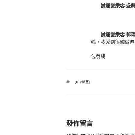
試運營乘客 盛
試運營乘客 郭
輪，我感到很驕傲
包
包養網
標
[DB:标签]
籤
發佈留言