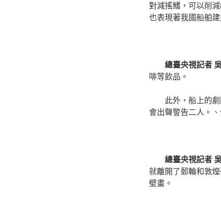
對減搖鰭，可以削減
也表現著我國船舶建
總臺央視記者 
啡等飲品。
此外，船上的劇
會出聲警告二人。、
總臺央視記者 
就離開了郵輪和敦煌
壁畫。