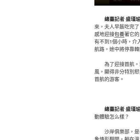
總臺記者 盛瑾
來，夫人早飯吃完了
感地迎接
包養
著它的
有不到1個小時，介
航路，途中將停靠韓國
為了迎接首航，
風，顯得非分特別怒
首航的游客。
總臺記者 盛瑾
動體驗怎么樣？
沙岸俱樂部，是
象情形翻開，躺在溫