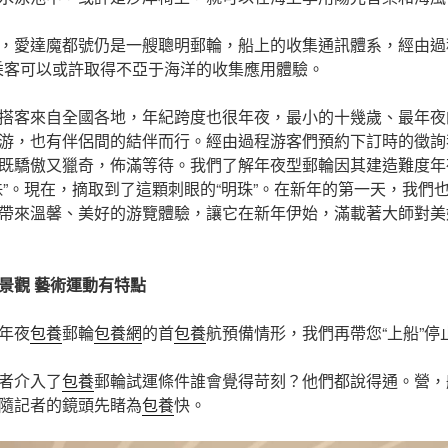
，愛達魔都號仍是一艘聰明郵輪，船上的收集通訊體系，經由過
i，乘客可以或許取得不亞于海洋的收集應用體驗。
搭客來自全國各地，年紀跨度也很年夜，最小的十幾歲、最年夜
游，也有伴侶間的結伴而行。經由過程游客們預約下訂時的徵詢
既驕傲又獵奇，佈滿等待。我們了解年夜型郵輪因其建造難度年
珠”。現在，摘取到了這顆刺眼的“明珠”。在新年的第一天，我們也
帶來溫馨、美好的游覽體驗，讓它在新年伊始，滿載著大師對美
景觀 藝術運動有特點
年夜
包養
郵輪
包養網
的首
包養
航預備情形，我們再帶您“上船”停
者介入了
包養
郵輪試運條件誰會覺得苛刻？他們都說得通。營，
隨記者的鏡頭先睹為
包養
快。