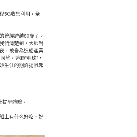
程5G收集利用，全
的曾經跨越80歲了。
我們清楚到，大師對
夜，被譽為造船產業
盼望，這顆“明珠”，
妙生涯的期許揚帆起
止提早體驗。
船上有什么好吃、好