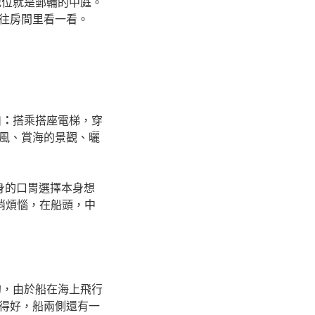
地位就是郵輪的中庭。
往房間里看一看。
白：
搭乘搭座電梯，穿
風、賞海的景觀、曬
身的口胃選擇本身想
消煩惱，在船頭，中
的，由於船在海上飛行
持得好，船兩側還有一