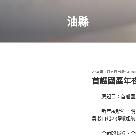
跳
至
油縣
主
要
內
容
發
2024 年 1 月 2 日
作者:
ADMI
佈
首艘國產年
於
原題目：首艘國
新年啟新程，明
吳淞口船埠解纜起航
全新的郵輪、全