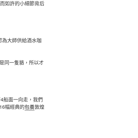
，而如許的小細節背后
認為大師供給酒水咖
是同一隻貉，所以才
4船面一向走，我們
16幅經典的
包養
敦煌