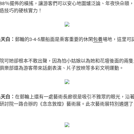
88％擺佈的橫搖，讓游客們可以安心地圍爐泛論、年夜快朵頤
造技巧的硬核實力！
吳天白：
郵輪的3-4-5層船面是乘客重要的休閑
包養
場地，這里可
院可她卻根本不敢出聲，因為怕小姑娘以為她和花壇後面的兩隻
俱樂部還為游客帶來話劇表演、片子放映等多彩文明運動。
吳天白：
在郵輪上還有一處藝術長廊很是吸引不雅眾的眼光，沿著
研討院一路合辦的《念念敦煌》藝術展。此次藝術展特別遴選了