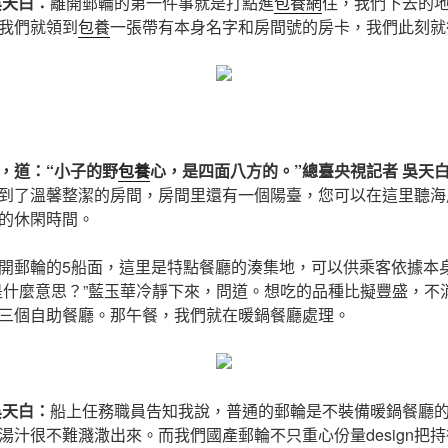
吳天白：
離開郵輪的第一件事就是打點進
包養網
住，我們下去的
我們就領到
包養
一張帶有本身名字和房間號的房卡，我們此刻就
，道：“小子的野
包養
心，是四面八方的。”總臺央視記者 吳天
到了溫馨整潔的房間，房間里還有一個陽臺，您可以在這里聽海
的休閑時間。
開郵輪的5船面，這里是特點餐廳的湊集地，可以供乘客依據本
是什麼意思？”藍玉華冷靜下來，問道。想吃的品種比擬豐盛，不
三個自助餐廳。那午餐，我們就在暖鍋餐廳處理。
吳天白：
船上任務職員告知我說，普通的郵輪是不裝備暖鍋餐廳
湯汁很不難濺潵出來。而我們國產郵輪不只重心份量design把