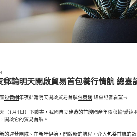
N
夜郵輪明天開啟貿易首包養行情航 總臺
產
包養網
年夜郵輪明天開啟貿易首航
包養網
總臺記者看望→
天（1月1日）下戰書，我國自立建造的首艘國產年夜郵輪“愛達·
，開啟它的貿易首航。
新的運營團隊、在新年伊始，開啟新的航程，介入
包養
首航的數