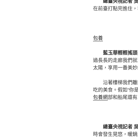
總臺央視記者 
在前臺打點完進住，
包養
藍玉華輕輕搖頭
過長長的走廊我們就
太陽，享用一番美妙
沿著樓梯我們離
吃的美食。假如“你
包養網
部和船尾還有
總臺央視記者 
時會發生晃悠，暖鍋