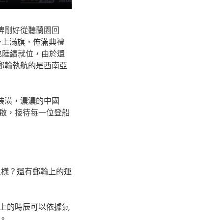
婢剛好從聽蘭園回
掛上滿旗，佈滿典禮
也陸續就位，由於還
郵輪執航的是西南亞
裝潢，濃濃的中國
啟，接待每一位登船
么樣？還有郵輪上的運
上的時辰可以依據氣
。