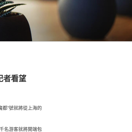
記者看望
魔都”號就將從上海的
千名游客就將開端
包