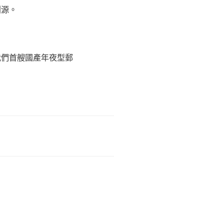
淵源。
我們首艘國產年夜型郵