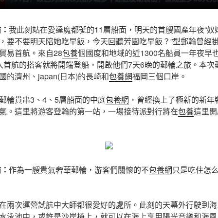
瑜：
我此刻站在愛達魔都號的11層船面，明天的首艘國產年夜“奴
，要不要明天陪她吃早飯，今天回聽芳園吃早飯？”型郵輪曾經
貿易首航。來自28
包養
個國度和地域的近1300名船員一年夜早
入首航的搭客就將開端登船，開啟他們7天6晚的郵輪之旅。本次
的濟州、japan(日本)的長崎和
包養網
福岡三個口岸。
郵輪貫串3、4、5層船面的中庭
包養網
，曾經換上了極新的新年
氣。這里將游客登輪的第一站，一場接待派對行將在
包養
這里開
瑜：
作為一艘貴氣奢華郵輪，游客們關懷的不
包養網
只是吃住怎
在兩次運營試航中大師都很愛好的處所。此刻的天幕外行駛到海
水泳池中，或許是沙岸椅上，就可以在海上享用陽光音樂和海風