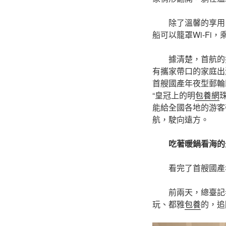
除了溫馨的享用
船可以籠罩Wi-F
據清楚，首航的
有攜家帶口的家庭出
首艘國產年夜型郵輪
“皇冠上的明
包養網
能給全國各地的游客
航，駛向遠方。
吃著暖鍋看海的
看完了首艘國產
前兩天，總臺記
玩、都雅
包養
的，追