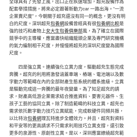
全球具有了先發上風，出口正在疾速增加，超充設備作為
配套舉措措施，將來必定跟著新動力car 一路出海。“一流
企業賣尺度”，今朝關于超充還沒有同一的概念，更沒有明
白的尺度。深圳超充
包養網
設備曾經具有很
包養網比較
是
強的技巧和產物上
女大生包養俱樂部
風，為了確立在國際
競爭中的主導權，應當盡快組織龍頭企業及專門研究機構
的氣力編制相干尺度，并慢慢將超充的深圳尺度變為國際
尺度。
四是強立異。連續強化立異力度，驅動超充生態完成
奔騰。超充的利用將激發涵蓋車端、樁端、電池端以及數
字動力等範疇在內的全部財產生態系統的體系進級。立異
是驅動完成這一奔騰的最年夜變量。為了知足超充的請
求，財產高低游企業需求結合推進資料、要害元器件、生
孩子工藝的協同立異。除了制造範疇的科技立異，超充也
需求依托數字動力技巧立異賦能，完成軟硬件同頻共振，
以比特治
包養網
理瓦特進步全體效力。并且，超充對資料
和平安等的更高請求不只需求利用技巧立異支撐，還引致
更多的泉源性、原創性立異。是以，深圳應當繚繞超充範