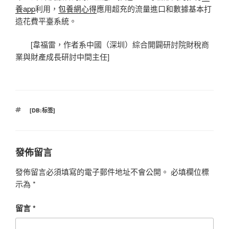
養app
利用，
包養網心得
應用超充的流量進口和數據基本打
造花費平臺系統。
[韋福雷，
作者系中國（深圳）綜合開闢研討院財稅商
業與財產成長研討中間主任]
標
[DB:标签]
籤
發佈留言
發佈留言必須填寫的電子郵件地址不會公開。
必填欄位標
示為
*
留言
*