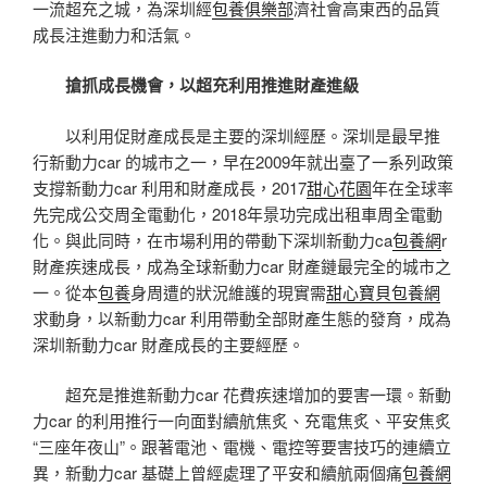
一流超充之城，為深圳經
包養俱樂部
濟社會高東西的品質
成長注進動力和活氣。
搶抓成長機會，以超充利用推進財產進級
以利用促財產成長是主要的深圳經歷。深圳是最早推
行新動力car 的城市之一，早在2009年就出臺了一系列政策
支撐新動力car 利用和財產成長，2017
甜心花園
年在全球率
先完成公交周全電動化，2018年景功完成出租車周全電動
化。與此同時，在市場利用的帶動下深圳新動力ca
包養網
r
財產疾速成長，成為全球新動力car 財產鏈最完全的城市之
一。從本
包養
身周遭的狀況維護的現實需
甜心寶貝包養網
求動身，以新動力car 利用帶動全部財產生態的發育，成為
深圳新動力car 財產成長的主要經歷。
超充是推進新動力car 花費疾速增加的要害一環。新動
力car 的利用推行一向面對續航焦炙、充電焦炙、平安焦炙
“三座年夜山”。跟著電池、電機、電控等要害技巧的連續立
異，新動力car 基礎上曾經處理了平安和續航兩個痛
包養網