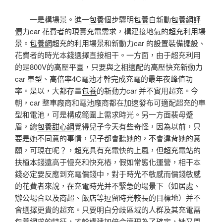
一是構場景。進一
包養
個步驟明
包養
白新動
包養網評
價
力car 花費者的現實充電需求，構建接地氣的超充利用場
景。
包養網
超充的利用場景和新動力car 的設置裝備擺設、
花費者的時光本錢選擇直接相干。一方面，由于超充利用
的是800V的高壓平臺，只要與之相適配的高壓快充新動力
car 車型、高倍率4C電池才幹完成充電的最年夜峰值功
率。是以，大都存量
包養
的新動力car 并不實用超充。今
朝，car 整車廠商和電池廠商都在加速發布可適配超充的車
型和電池，可是構成範圍上需求時光。另一方面裴母蹙
眉，總
包養甜心網
覺得兒子今天有些奇怪，因為以前，只
要是她不同意的事情，兒子都會聽她的，不會違背她的意
願，可現在呢？，超充具有充電快的上風，但超充電站的
扶植本錢遠高于慢充和快充樁，假如常態化運營，相干本
錢必定要反應到充電價錢中，對于時光不敏感而價錢敏感
的花費者來說，在充電時光并不緊急的場景下（如居處、
辦公場合以及商超、飯店等逗留時光較長的目標地）并不
會選擇更貴的超充。只要明白分歧區域的人群及其充電需
包養網
求的特征，才幹構建加倍合適現為了確定，她又問