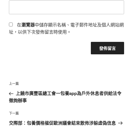
在
瀏覽器
中儲存顯示名稱、電子郵件地址及個人網站網
址，以供下次發佈留言時使用。
文
上
上一篇
章
一
上饒市廣豐區總工會一包養app為戶外休息者供給法令
導
篇
徵詢辦事
覽
文
章
下
下一篇
一
交際部：包養價格催促歐洲議會結束散佈涉躲虛偽信息
篇