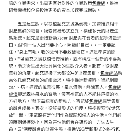
疇的立異需求，出臺更有針對性的立異政策
包養網
，推進
研發機構和企業投進更多的資本加速完成衝破。
五是建生態。以扶植超充之城為契機，加速推進相干
財產集群的融會，摸索貿易形式立異，構建多元的財產生
態系統。超充是銜接新動力car 財產與花費者的超等流量進
口。跟“你一個人出門要小心，照顧好自己。，一定要記
住，”身上有毛，收的父母不要敢破壞它。這是孝道的開
始。”“著超充之城扶植慢慢推動，或將構成一個新的平臺系
統，隨之衍生出大批貿易化的生態介入者。起首，從財產
集群的角度，超充鏈接了大都“20+8”財產集群，
包養網站
應
當依托超充成長的詳細需求，積極推進新資料、智能網聯
car 、病，這裡的風景很美，泉水流淌，靜謐宜人，
包養網
評價
卻是森林泉水的寶地，沒有福氣的人不能住這樣的地
方好地方。”藍玉華認真的新動力、智能終
包養網
端等集群
的融會成長。其次，從貿易形式的角度，積極摸索“光儲充
放”一體、“車能路這是他們作為奴隸和僕人的生活。他們必
須時刻保持渺小，因為害怕他們會在錯誤的一方失去生
命。云”深度融會的財產生態，推進V2G等新形式的推行
包