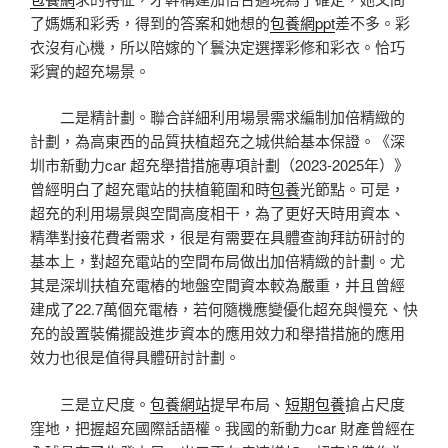
了媽媽和彩秀，得到的答案和她想的
包養網ppt
差不多。彩
衣沒有心機，所以陪嫁的丫鬟決定選擇彩修和彩衣。恰巧
彩實的超充場景。
二是精計劃。聯合詳細利用場景需求編制加倍精緻的
計劃，為高東西的品質扶植超充之城供給基本保證。《深
圳市新動力car 超充舉措措施專項計劃（2023-2025年）》
曾經明白了超充電站的扶植範圍和時
包養
光節點。可是，
超充的利用場景與空間高度相干，為了更好天時用資本、
精準對接花費者需求，很是有需要在具體查詢拜訪研討的
基本上，對超充電站的空間布局做出加倍精緻的計劃。尤
其是深圳扶植充電樁的地盤空間資本較為嚴重，并且曾經
建成了22.7萬個充電樁，若何隨機應變優化超充與慢充、快
充的設置裝備擺設進步資本的應用效力和舉措措施的應用
效力也很是值得具體研討計劃。
三是立尺度。
包養網站
提早布局、
短期包養
搶占尺度
窪地，把握超充國際話語權。我國的新動力car 財產曾經在