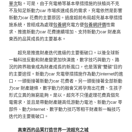
單次
點。可是，由于充電樁等基本舉措措施的扶植尚不克
不及知足新動力car 市場疾速成長的需求，充電依然是影響
新動力car 花費的主要原因。過度超前布局超充基本舉措措
施系統，曾經成為處理
包養網
充電方便
包養網評價
性需
求、推進新動力car 花費連續增加、支持新動力car 財產高
東西的品質成長的主要基本。
超充是推進財產迭代進級的主要衝破口。以後全球新
一輪科技反動和財產變更加快演進，數字技巧與動力、路
況的跨界融會成為財產成長的新風口，也是落實“雙碳”目的
的主要途徑。新動力car 充電舉措措施作為動力internet的進
口，一頭銜接著新動力car 花費者，另一頭銜接著全部新動
力car 財產鏈條，數字動力的融會又將孕育出花費、生孩子
形式立異的無窮能夠。是以，超充不只僅處理花費真個充
電需求，並且是帶動財產鏈高低游動力電池、新動力car 零
部件、動力internet、數字動力技巧等相干財產新一輪技巧
迭代的主要衝破口。
高東西的品質打造世界一流超充之城