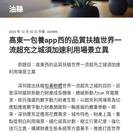
跳
油縣
至
主
要
內
發
2023 年 12 月 20 日
作者:
ADMIN
佈
高東一包養app西的品質扶植世界一
容
於
流超充之城須加速利用場景立異
原題目：高東西的品質扶植世界一流超充之城須加速
利用場景立異
深圳提出扶植
包養軟體
世界一流超充之城的目的。這
是深圳搶抓新動力財產成長機會，繚繞新動力car 充電需
求，依托強盛的數字動力財產生態，以超充利用場景為切
進點推進數字動力財產開啟新一輪進級的嚴重舉動。將
來，深圳應充足應用花費需求、城市特色、財產上風，重
點從明白利用場景、細化成長計劃、樹立行業尺度、強化
技巧立異、構建財產生態系統等方面著手，推進打造世界